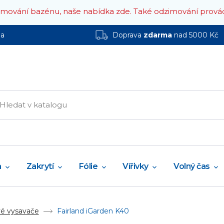
zimování bazénu, naše nabídka zde.
Také odzimování prová
ha
Doprava
zdarma
nad 5000 Kč
a
Zakrytí
Fólie
Vířivky
Volný čas
vé vysavače
Fairland iGarden K40