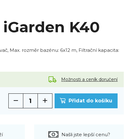
d iGarden K40
ač, Max. rozměr bazénu: 6x12 m, Filtrační kapacita:
Možnosti a ceník doručení
Přidat do košíku
ží
Našli jste lepší cenu?