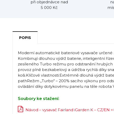
při objednávce nad
n
5 000 Kč
mís
POPIS
Moderní automatické bateriové vysavače určené pr
Kombinují dlouhou výdrž baterie, inteligentní říz
zesíleného Turbo režimu pro odstranění hrubých n
provoz plně bezkabelový a údržba rychlá díky sn
koši.Klíčové vlastnosti:Extrémně dlouhá výdrž bate
pathRežim „Turbo" – 200% sacího výkonu pro ods
ovládání díky dotykovému panelu na těle robota Ve
Soubory ke stažení:
Návod – vysavač Fairland iGarden K – CZ/EN =