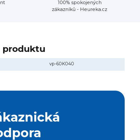
nt
100% spokojených
zákazníků - Heureka.cz
y produktu
vp-60K040
ákaznická
odpora