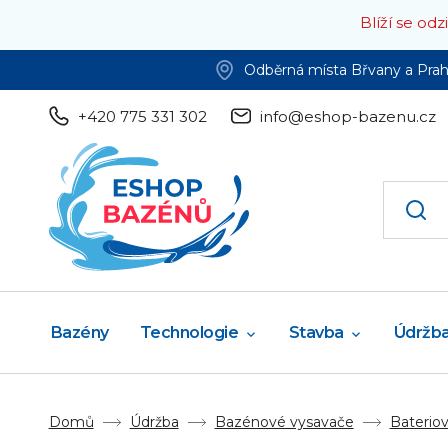
Blíží se od
Odběrná místa Břvany a Pra
+420 775 331 302
info@eshop-bazenu.cz
Bazény
Technologie
Stavba
Údržb
Domů
Údržba
Bazénové vysavače
Baterio