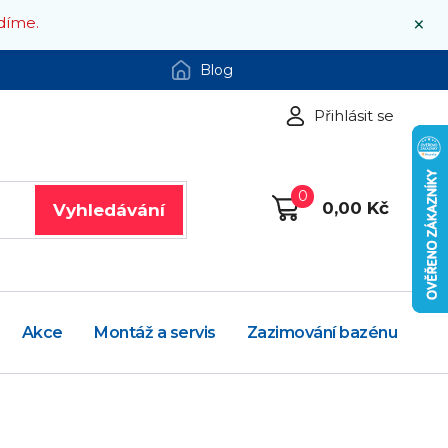
×
díme.
Blog
Přihlásit se
0
0,00 Kč
Vyhledávání
Akce
Montáž a servis
Zazimování bazénu