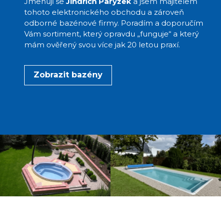
Jmenuji se
Jindřich Parýzek
a jsem majitelem
tohoto elektronického obchodu a zároveň
odborné bazénové firmy. Poradím a doporučím
Vám sortiment, který opravdu „funguje“ a který
mám ověřený svou více jak 20 letou praxí.
Zobrazit bazény