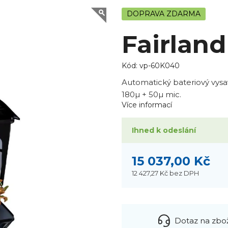
DOPRAVA ZDARMA
Fairlan
Kód:
vp-60K040
Automatický bateriový vysav
180µ + 50µ mic.
Více informací
Ihned k odeslání
15 037,00 Kč
12 427,27 Kč
bez DPH
Dotaz na zbo