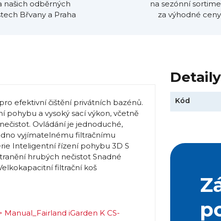
a našich odběrných
na sezónní sortime
tech Břvany a Praha
za výhodné ceny
Detail
Kód
o efektivní čištění privátních bazénů.
ení pohybu a vysoký sací výkon, včetně
ečistot. Ovládání je jednoduché,
adno vyjímatelnému filtračnímu
rie Inteligentní řízení pohybu 3D S
tranění hrubých nečistot Snadné
lkokapacitní filtrační koš
Z
p
> Manual_Fairland iGarden K CS-