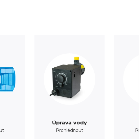
Úprava vody
ut
Prohlédnout
P