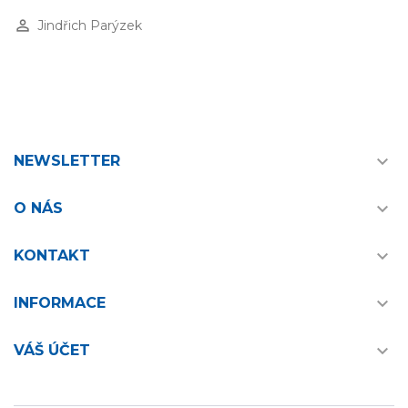
perm_identity
Jindřich Parýzek

NEWSLETTER

O NÁS

KONTAKT

INFORMACE

VÁŠ ÚČET