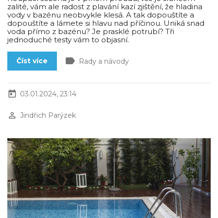
zalité, vám ale radost z plavání kazí zjištění, že hladina
vody v bazénu neobvykle klesá. A tak dopouštíte a
dopouštíte a lámete si hlavu nad příčinou. Uniká snad
voda přímo z bazénu? Je prasklé potrubí? Tři
jednoduché testy vám to objasní.
label
Číst více
Rady a návody
today
03.01.2024, 23:14
perm_identity
Jindřich Parýzek