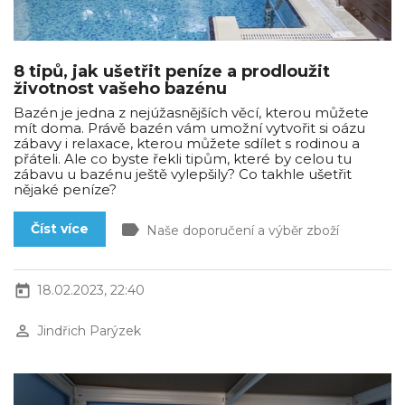
8 tipů, jak ušetřit peníze a prodloužit
životnost vašeho bazénu
Bazén je jedna z nejúžasnějších věcí, kterou můžete
mít doma. Právě bazén vám umožní vytvořit si oázu
zábavy i relaxace, kterou můžete sdílet s rodinou a
přáteli. Ale co byste řekli tipům, které by celou tu
zábavu u bazénu ještě vylepšily? Co takhle ušetřit
nějaké peníze?
label
Číst více
Naše doporučení a výběr zboží
today
18.02.2023, 22:40
perm_identity
Jindřich Parýzek