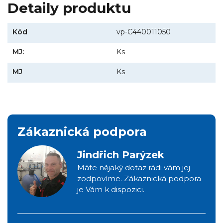
Detaily produktu
Kód
vp-C440011050
MJ:
Ks
MJ
Ks
Zákaznická podpora
Jindřich Parýzek
Máte nějaký dotaz rádi vám jej
zodpovíme. Zákaznická podpora
je Vám k dispozici.