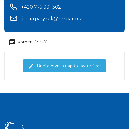
+420 775 331 302
jindra.paryzek@seznam.cz
Komentáře (0)
Buďte první a napište svůj názor