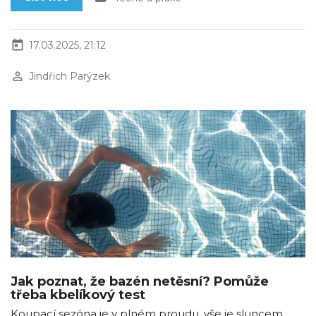
today
17.03.2025, 21:12
perm_identity
Jindřich Parýzek
Jak poznat, že bazén netěsní? Pomůže
třeba kbelíkový test
Koupací sezóna je v plném proudu, vše je sluncem