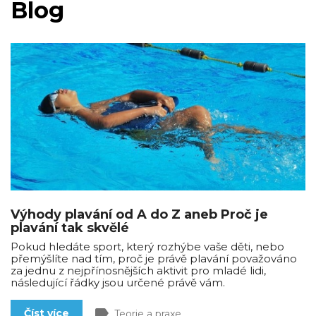
Blog
Výhody plavání od A do Z aneb Proč je
plavání tak skvělé
Pokud hledáte sport, který rozhýbe vaše děti, nebo
přemýšlíte nad tím, proč je právě plavání považováno
za jednu z nejpřínosnějších aktivit pro mladé lidi,
následující řádky jsou určené právě vám.
label
Číst více
Teorie a praxe