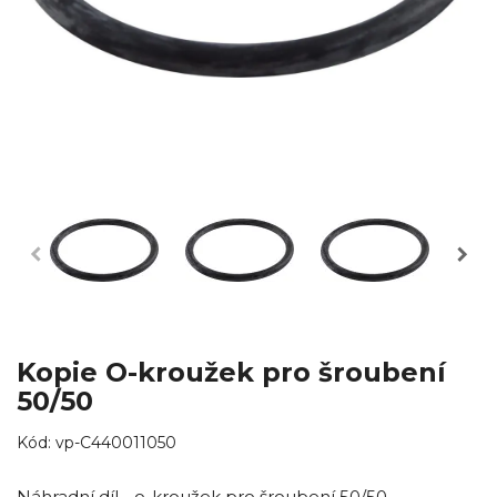
Kopie O-kroužek pro šroubení
50/50
Kód:
vp-C440011050
Náhradní díl - o-kroužek pro šroubení 50/50