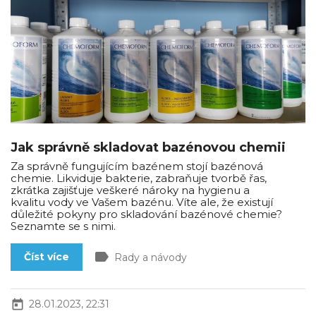
Jak správně skladovat bazénovou chemii
Za správně fungujícím bazénem stojí bazénová
chemie. Likviduje bakterie, zabraňuje tvorbě řas,
zkrátka zajišťuje veškeré nároky na hygienu a
kvalitu vody ve Vašem bazénu. Víte ale, že existují
důležité pokyny pro skladování bazénové chemie?
Seznamte se s nimi.
label
Číst více
Rady a návody
today
28.01.2023, 22:31