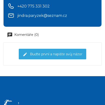
+420 775 331 302
jindra.paryzek@seznam.cz
Komentáře (0)
Buďte první a napište svůj názor