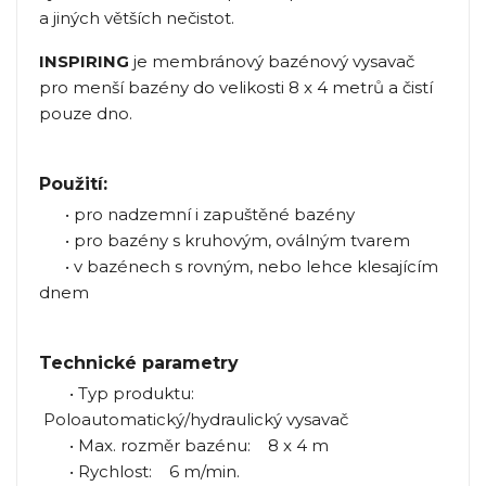
a jiných větších nečistot.
INSPIRING
je membránový bazénový vysavač
pro menší bazény do velikosti 8 x 4 metrů a čistí
pouze dno.
Použití:
• pro nadzemní i zapuštěné bazény
• pro bazény s kruhovým, oválným tvarem
• v bazénech s rovným, nebo lehce klesajícím
dnem
Technické parametry
• Typ produktu:
Poloautomatický/hydraulický vysavač
• Max. rozměr bazénu: 8 x 4 m
• Rychlost: 6 m/min.