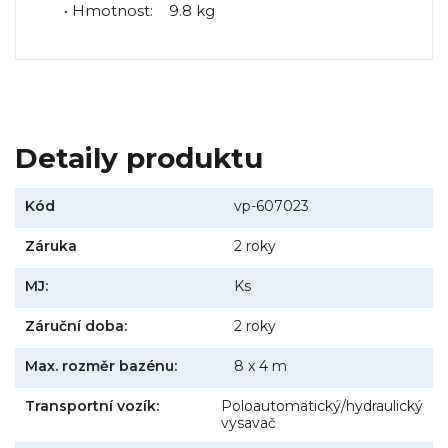
• Hmotnost: 9.8 kg
Detaily produktu
Kód
vp-607023
Záruka
2 roky
MJ:
Ks
Záruční doba:
2 roky
Max. rozměr bazénu:
8 x 4 m
Transportní vozík:
Poloautomatický/hydraulický
vysavač