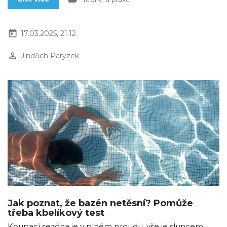
today
17.03.2025, 21:12
perm_identity
Jindřich Parýzek
Jak poznat, že bazén netěsní? Pomůže
třeba kbelíkový test
Koupací sezóna je v plném proudu, vše je sluncem