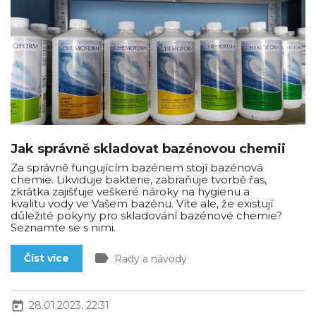
Jak správně skladovat bazénovou chemii
Za správně fungujícím bazénem stojí bazénová
chemie. Likviduje bakterie, zabraňuje tvorbě řas,
zkrátka zajišťuje veškeré nároky na hygienu a
kvalitu vody ve Vašem bazénu. Víte ale, že existují
důležité pokyny pro skladování bazénové chemie?
Seznamte se s nimi.
label
Číst více
Rady a návody
today
28.01.2023, 22:31