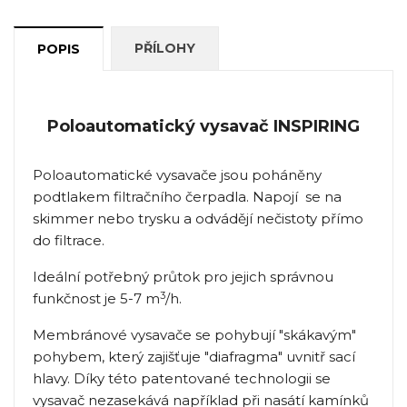
PŘÍLOHY
POPIS
Poloautomatický vysavač INSPIRING
Poloautomatické vysavače jsou poháněny
podtlakem filtračního čerpadla. Napojí se na
skimmer nebo trysku a odvádějí nečistoty přímo
do filtrace.
Ideální potřebný průtok pro jejich správnou
3
funkčnost je 5-7 m
/h.
Membránové vysavače se pohybují "skákavým"
pohybem, který zajišťuje "diafragma" uvnitř sací
hlavy. Díky této patentované technologii se
vysavač nezasekává například při nasátí kamínků