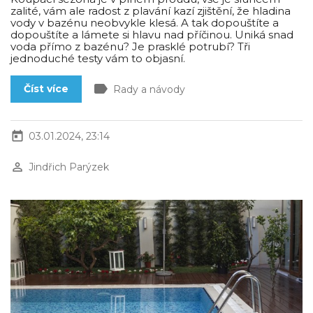
zalité, vám ale radost z plavání kazí zjištění, že hladina
vody v bazénu neobvykle klesá. A tak dopouštíte a
dopouštíte a lámete si hlavu nad příčinou. Uniká snad
voda přímo z bazénu? Je prasklé potrubí? Tři
jednoduché testy vám to objasní.
label
Číst více
Rady a návody
today
03.01.2024, 23:14
perm_identity
Jindřich Parýzek