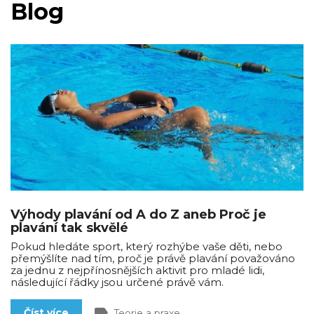
Blog
Výhody plavání od A do Z aneb Proč je
plavání tak skvělé
Pokud hledáte sport, který rozhýbe vaše děti, nebo
přemýšlíte nad tím, proč je právě plavání považováno
za jednu z nejpřínosnějších aktivit pro mladé lidi,
následující řádky jsou určené právě vám.
label
Číst více
Teorie a praxe