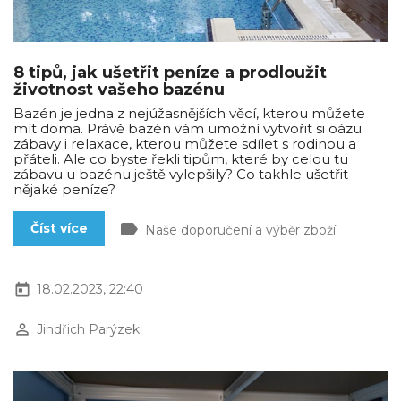
8 tipů, jak ušetřit peníze a prodloužit
životnost vašeho bazénu
Bazén je jedna z nejúžasnějších věcí, kterou můžete
mít doma. Právě bazén vám umožní vytvořit si oázu
zábavy i relaxace, kterou můžete sdílet s rodinou a
přáteli. Ale co byste řekli tipům, které by celou tu
zábavu u bazénu ještě vylepšily? Co takhle ušetřit
nějaké peníze?
label
Číst více
Naše doporučení a výběr zboží
today
18.02.2023, 22:40
perm_identity
Jindřich Parýzek