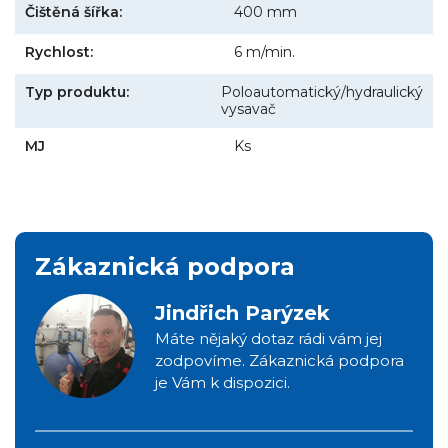
Čištěná šířka:
400 mm
Rychlost:
6 m/min.
Typ produktu:
Poloautomatický/hydraulický
vysavač
MJ
Ks
Zákaznická podpora
Jindřich Parýzek
Máte nějaký dotaz rádi vám jej
zodpovíme. Zákaznická podpora
je Vám k dispozici.