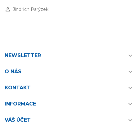
perm_identity
Jindřich Parýzek

NEWSLETTER

O NÁS

KONTAKT

INFORMACE

VÁŠ ÚČET