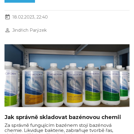
today
18.02.2023, 22:40
perm_identity
Jindřich Parýzek
Jak správně skladovat bazénovou chemii
Za správně fungujícím bazénem stojí bazénová
chemie. Likviduje bakterie, zabraňuje tvorbě řas,