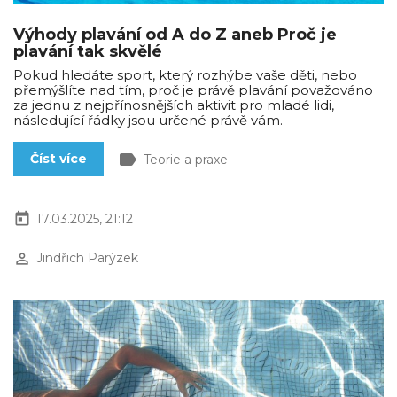
Výhody plavání od A do Z aneb Proč je
plavání tak skvělé
Pokud hledáte sport, který rozhýbe vaše děti, nebo
přemýšlíte nad tím, proč je právě plavání považováno
za jednu z nejpřínosnějších aktivit pro mladé lidi,
následující řádky jsou určené právě vám.
label
Číst více
Teorie a praxe
today
17.03.2025, 21:12
perm_identity
Jindřich Parýzek