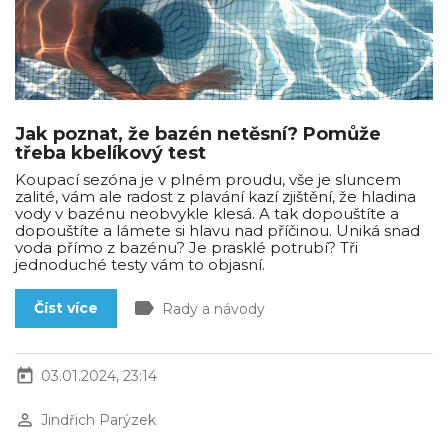
Jak poznat, že bazén netěsní? Pomůže
třeba kbelíkový test
Koupací sezóna je v plném proudu, vše je sluncem
zalité, vám ale radost z plavání kazí zjištění, že hladina
vody v bazénu neobvykle klesá. A tak dopouštíte a
dopouštíte a lámete si hlavu nad příčinou. Uniká snad
voda přímo z bazénu? Je prasklé potrubí? Tři
jednoduché testy vám to objasní.
label
Číst více
Rady a návody
today
03.01.2024, 23:14
perm_identity
Jindřich Parýzek