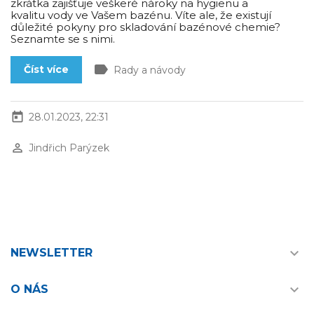
zkrátka zajišťuje veškeré nároky na hygienu a
kvalitu vody ve Vašem bazénu. Víte ale, že existují
důležité pokyny pro skladování bazénové chemie?
Seznamte se s nimi.
label
Číst více
Rady a návody
today
28.01.2023, 22:31
perm_identity
Jindřich Parýzek

NEWSLETTER

O NÁS