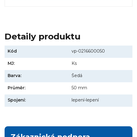
Detaily produktu
Kód
vp-0216600050
MJ:
Ks
Barva:
Šedá
Průměr:
50 mm
Spojení:
lepení-lepení
Zákaznická podpora