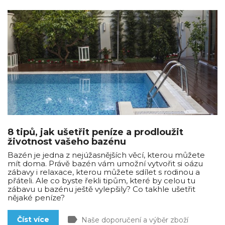
8 tipů, jak ušetřit peníze a prodloužit
životnost vašeho bazénu
Bazén je jedna z nejúžasnějších věcí, kterou můžete
mít doma. Právě bazén vám umožní vytvořit si oázu
zábavy i relaxace, kterou můžete sdílet s rodinou a
přáteli. Ale co byste řekli tipům, které by celou tu
zábavu u bazénu ještě vylepšily? Co takhle ušetřit
nějaké peníze?
label
Číst více
Naše doporučení a výběr zboží