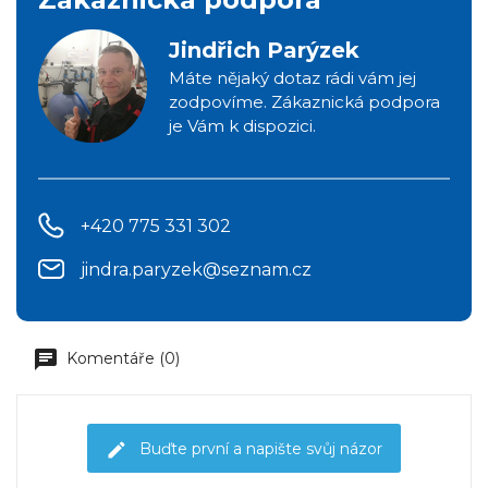
Jindřich Parýzek
Máte nějaký dotaz rádi vám jej
zodpovíme. Zákaznická podpora
je Vám k dispozici.
+420 775 331 302
jindra.paryzek@seznam.cz
Komentáře (0)
Buďte první a napište svůj názor