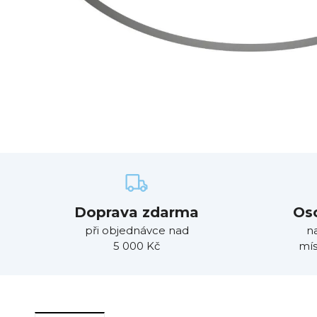
Doprava zdarma
Os
při objednávce nad
n
5 000 Kč
mís