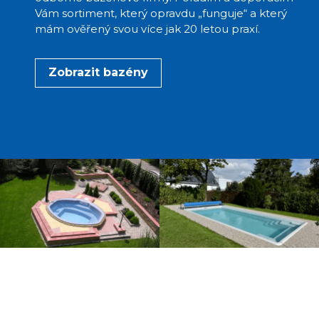
Vám sortiment, který opravdu „funguje“ a který
mám ověřený svou více jak 20 letou praxí.
Zobrazit bazény