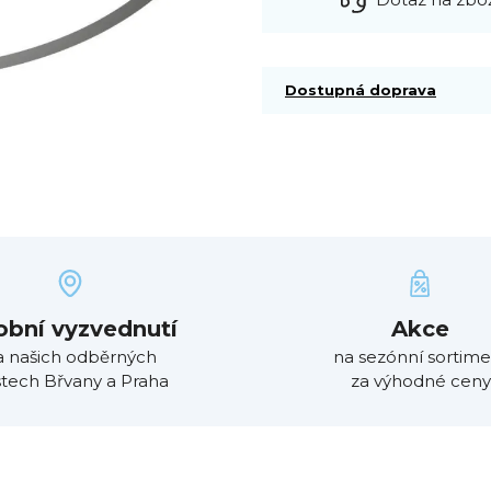
Dostupná doprava
obní vyzvednutí
Akce
a našich odběrných
na sezónní sortime
tech Břvany a Praha
za výhodné ceny