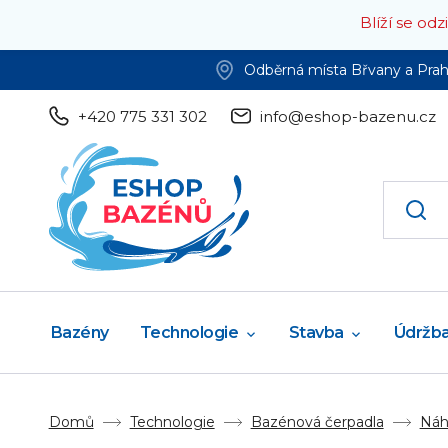
Blíží se od
Odběrná místa Břvany a Pra
+420 775 331 302
info@eshop-bazenu.cz
Bazény
Technologie
Stavba
Údržb
Domů
Technologie
Bazénová čerpadla
Náhr