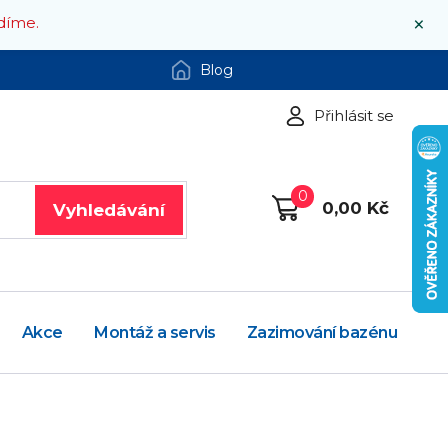
×
díme.
Blog
Přihlásit se
0
0,00 Kč
Vyhledávání
Akce
Montáž a servis
Zazimování bazénu