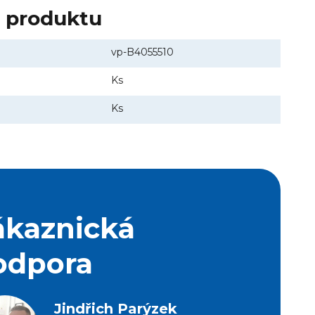
y produktu
vp-B4055510
Ks
Ks
ákaznická
odpora
Jindřich Parýzek