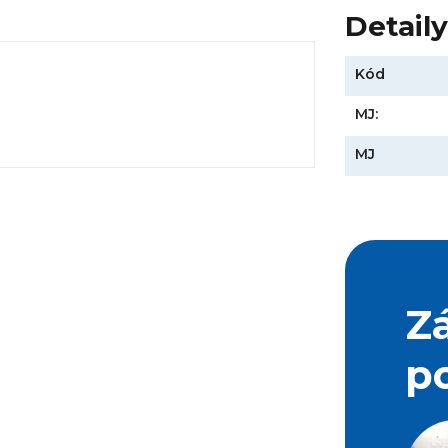
Detail
Kód
MJ:
MJ
Z
p