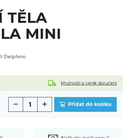
Í TĚLA
LA MINI
NI Delphino.
Možnosti a ceník doručení
Přidat do košíku
ží
Našli jste lepší cenu?