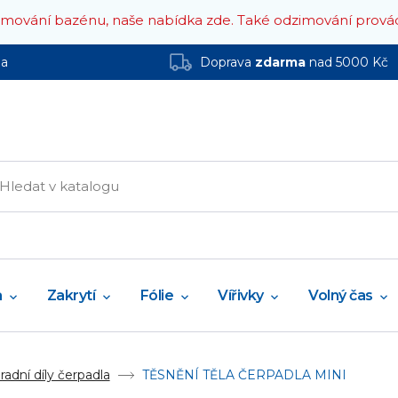
zimování bazénu, naše nabídka zde.
Také odzimování prová
ha
Doprava
zdarma
nad 5000 Kč
a
Zakrytí
Fólie
Vířivky
Volný čas
adní díly čerpadla
TĚSNĚNÍ TĚLA ČERPADLA MINI