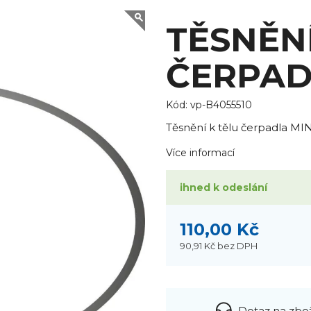
TĚSNĚN
ČERPAD
Kód:
vp-B4055510
Těsnění k tělu čerpadla MI
Více informací
ihned k odeslání
110,00 Kč
90,91 Kč
bez DPH
Dotaz na zbo