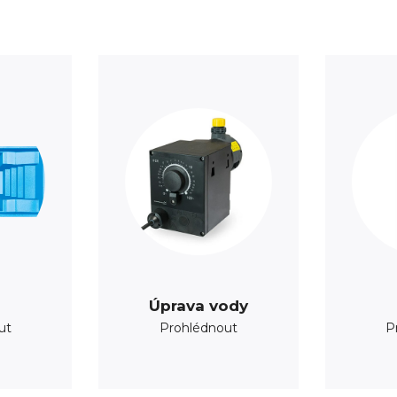
Úprava vody
ut
Prohlédnout
P