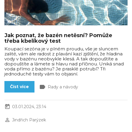
Jak poznat, že bazén netěsní? Pomůže
třeba kbelíkový test
Koupací sezóna je v plném proudu, vše je sluncem
zalité, vám ale radost z plavání kazí zjištění, že hladina
vody v bazénu neobvykle klesá. A tak dopouštíte a
dopouštíte a lámete si hlavu nad příčinou. Uniká snad
voda přímo z bazénu? Je prasklé potrubí? Tři
jednoduché testy vám to objasní.
label
Číst více
Rady a návody
today
03.01.2024, 23:14
perm_identity
Jindřich Parýzek