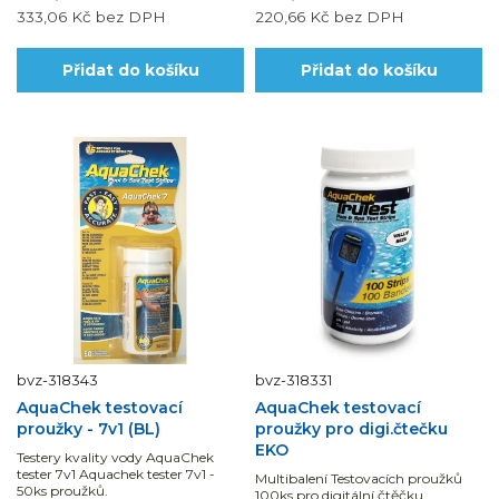
333,06 Kč
bez DPH
220,66 Kč
bez DPH
Přidat do košíku
Přidat do košíku
bvz-318343
bvz-318331
AquaChek testovací
AquaChek testovací
proužky - 7v1 (BL)
proužky pro digi.čtečku
EKO
Testery kvality vody AquaChek
tester 7v1 Aquachek tester 7v1 -
Multibalení Testovacích proužků
50ks proužků.
100ks pro digitální čtěčku