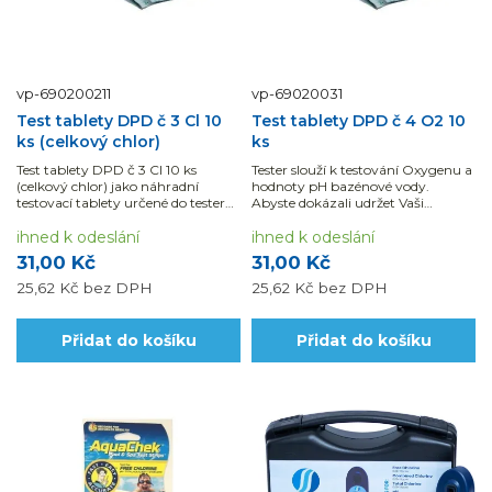
vp-690200211
vp-69020031
Test tablety DPD č 3 Cl 10
Test tablety DPD č 4 O2 10
ks (celkový chlor)
ks
Test tablety DPD č 3 Cl 10 ks
Tester slouží k testování Oxygenu a
(celkový chlor) jako náhradní
hodnoty pH bazénové vody.
testovací tablety určené do testerů
Abyste dokázali udržet Vaši
DPD ke stanovení hodnoty
bazénovou vodu křišťálově čistou,
celkového chlóru v bazénové vodě
ihned k odeslání
je jeho použití nezbytně nutné.
ihned k odeslání
31,00 Kč
31,00 Kč
25,62 Kč
bez DPH
25,62 Kč
bez DPH
Přidat do košíku
Přidat do košíku