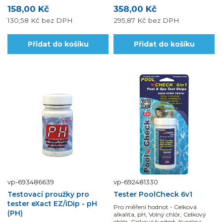
158,00 Kč
358,00 Kč
130,58 Kč
bez DPH
295,87 Kč
bez DPH
Přidat do košíku
Přidat do košíku
vp-693486639
vp-692481330
Testovací proužky pro
Tester PoolCheck 6v1
tester eXact EZ/iDip - pH
Pro měření hodnot - Celková
(PH)
alkalita, pH, Volný chlór, Celkový
chlór, Celková tvrdost, Kyselina