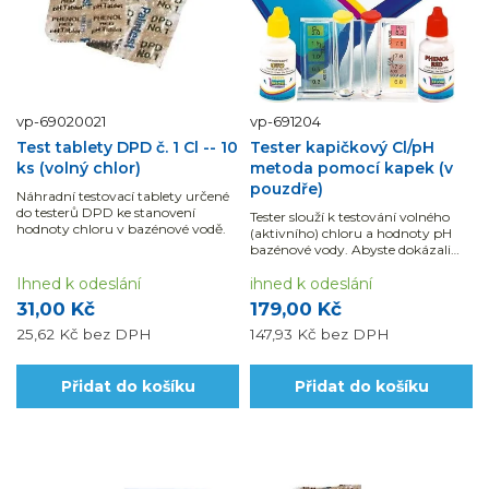
vp-69020021
vp-691204
Test tablety DPD č. 1 Cl -- 10
Tester kapičkový Cl/pH
ks (volný chlor)
metoda pomocí kapek (v
pouzdře)
Náhradní testovací tablety určené
do testerů DPD ke stanovení
Tester slouží k testování volného
hodnoty chloru v bazénové vodě.
(aktivního) chloru a hodnoty pH
bazénové vody. Abyste dokázali
udržet Vaši bazénovou vodu
Ihned k odeslání
křišťálově čistou, je jeho použití
ihned k odeslání
nezbytně nutné.
31,00 Kč
179,00 Kč
25,62 Kč
bez DPH
147,93 Kč
bez DPH
Přidat do košíku
Přidat do košíku