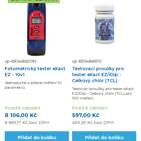
vp-693486201N
vp-693486670
Fotometrický tester eXact
Testovací proužky pro
EZ - 10v1
tester eXact EZ/iDip -
Celkový chlór (TCL)
Jednoduché a přesné měření 10
parametrů.
Testovací proužky pro tester eXact
EZ/iDip - Celkový chlór (TCL) pro
100 měření.
ihned k odeslání
ihned k odeslání
8 106,00 Kč
597,00 Kč
6 699,17 Kč
bez DPH
493,39 Kč
bez DPH
Přidat do košíku
Přidat do košíku