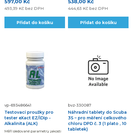
597,00 Kč
538,00 Kč
493,39 Kč
bez DPH
444,63 Kč
bez DPH
Přidat do košíku
Přidat do košíku
vp-693486641
bvz-330087
Testovací proužky pro
Náhradní tablety do Scuba
tester eXact EZ/iDip -
3S – pro měření celkového
Alkalinita (ALK)
chloru DPD č. 3 (1 plato , 10
tabletek)
Měří sledované parametry jakosti