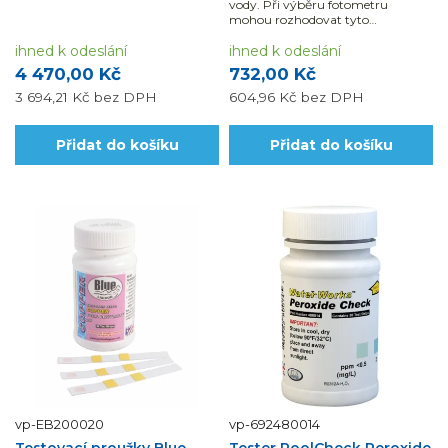
vody. Při výběru fotometru
mohou rozhodovat tyto
parametry: rozsah, přesnost,
ihned k odeslání
rychlost, náročnost měření i režim
ihned k odeslání
zobrazení výsledků.
4 470,00 Kč
732,00 Kč
3 694,21 Kč
bez DPH
604,96 Kč
bez DPH
Přidat do košíku
Přidat do košíku
vp-EB200020
vp-692480014