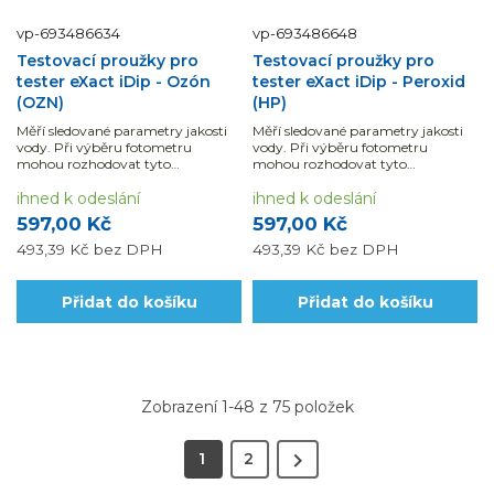
vp-693486634
vp-693486648
Testovací proužky pro
Testovací proužky pro
tester eXact iDip - Ozón
tester eXact iDip - Peroxid
(OZN)
(HP)
Měří sledované parametry jakosti
Měří sledované parametry jakosti
vody. Při výběru fotometru
vody. Při výběru fotometru
mohou rozhodovat tyto
mohou rozhodovat tyto
parametry: rozsah, přesnost,
parametry: rozsah, přesnost,
rychlost, náročnost měření i režim
ihned k odeslání
rychlost, náročnost měření i režim
ihned k odeslání
zobrazení výsledků.
zobrazení výsledků.
597,00 Kč
597,00 Kč
493,39 Kč
bez DPH
493,39 Kč
bez DPH
Přidat do košíku
Přidat do košíku
Zobrazení 1-48 z 75 položek

1
2