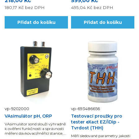
218,00 Kč
599,00 Kč
180,17 Kč
bez DPH
495,04 Kč
bez DPH
Přidat do košíku
Přidat do košíku
vp-9202000
vp-693486656
VAsimulátor pH, ORP
Testovací proužky pro
tester eXact EZ/iDip -
VAsimulátor sond slouží výhradně
Tvrdost (THH)
k ověření funkčnosti a správnosti
měření dávkovací/měřící stanice,
Měří sledované parametry jakosti
nikoliv jako...