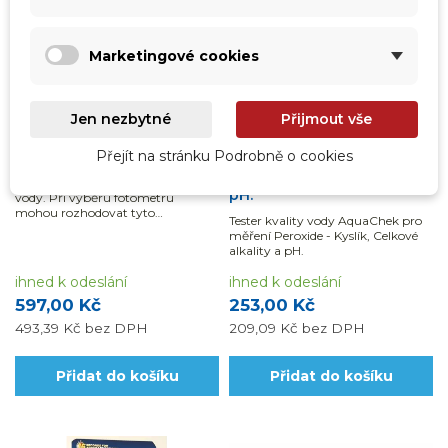
Marketingové cookies
vp-693486632
bvz-318341
Jen nezbytné
Přijmout vše
Testovací proužky pro
AquaChek testovací
Přejít na stránku Podrobně o cookies
tester eXact iDip - Měď (CU)
proužky - 3v1 Peroxide -
Kyslík, Celkovou alkalitu a
Měří sledované parametry jakosti
pH.
vody. Při výběru fotometru
mohou rozhodovat tyto
Tester kvality vody AquaChek pro
parametry: rozsah, přesnost,
měření Peroxide - Kyslík, Celkové
rychlost, náročnost měření i režim
alkality a pH.
zobrazení výsledků.
ihned k odeslání
ihned k odeslání
597,00 Kč
253,00 Kč
493,39 Kč
bez DPH
209,09 Kč
bez DPH
Přidat do košíku
Přidat do košíku