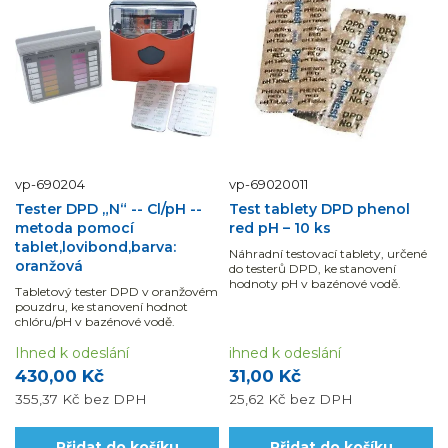
vp-690204
vp-69020011
Tester DPD „N“ -- Cl/pH --
Test tablety DPD phenol
metoda pomocí
red pH – 10 ks
tablet,lovibond,barva:
Náhradní testovací tablety, určené
oranžová
do testerů DPD, ke stanovení
hodnoty pH v bazénové vodě.
Tabletový tester DPD v oranžovém
pouzdru, ke stanovení hodnot
chlóru/pH v bazénové vodě.
Ihned k odeslání
ihned k odeslání
430,00 Kč
31,00 Kč
355,37 Kč
bez DPH
25,62 Kč
bez DPH
Přidat do košíku
Přidat do košíku