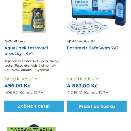
bvz-318342
vp-693486206
AquaChek testovací
Fotometr SafeSwim 7v1
proužky - 4v1
Aquachek tester 4v1 - proužkový
tester Testujete: Volný chlor, pH,
Celkovou alkalitu, Kyselina
Kyanurová (Stabilizátor). Ideální
Ihned k odeslání
pro ty, kteří dávají přednost Chloru
ihned k odeslání
jako hlavnímu desinfakčnímu...
4 863,00 Kč
496,00 Kč
4 019,01 Kč
bez DPH
409,92 Kč
bez DPH
Zobrazit detail
Přidat do košíku
DOPRAVA ZDARMA