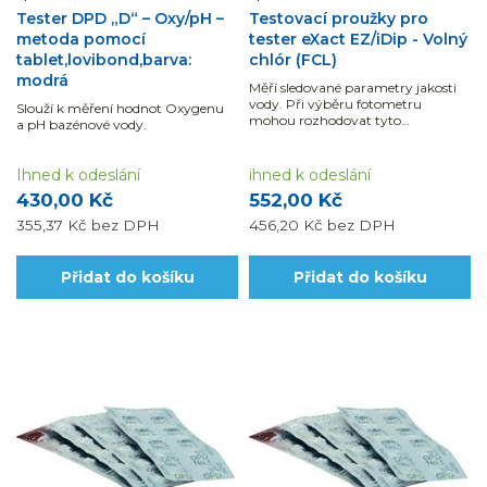
Tester DPD „D“ – Oxy/pH –
Testovací proužky pro
metoda pomocí
tester eXact EZ/iDip - Volný
tablet,lovibond,barva:
chlór (FCL)
modrá
Měří sledované parametry jakosti
vody. Při výběru fotometru
Slouží k měření hodnot Oxygenu
mohou rozhodovat tyto
a pH bazénové vody.
parametry: rozsah, přesnost,
rychlost, náročnost měření i režim
zobrazení výsledků.
Ihned k odeslání
ihned k odeslání
430,00 Kč
552,00 Kč
355,37 Kč
bez DPH
456,20 Kč
bez DPH
Přidat do košíku
Přidat do košíku