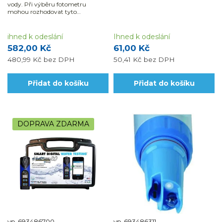
vody. Při výběru fotometru
mohou rozhodovat tyto
parametry: rozsah, přesnost,
rychlost, náročnost měření i režim
zobrazení výsledků.
ihned k odeslání
Ihned k odeslání
582,00 Kč
61,00 Kč
480,99 Kč
bez DPH
50,41 Kč
bez DPH
Přidat do košíku
Přidat do košíku
DOPRAVA ZDARMA
vp-693486700
vp-693486311