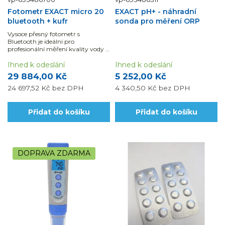
Fotometr EXACT micro 20
EXACT pH+ - náhradní
bluetooth + kufr
sonda pro měření ORP
Vysoce přesný fotometr s
Bluetooth je ideální pro
profesionální měření kvality vody v
bazénech, SPA i dalších odvětvích.
Přístroj je přednastaven pro více
Ihned k odeslání
Ihned k odeslání
než 40 parametrů vody (např.
29 884,00 Kč
5 252,00 Kč
volný /...
24 697,52 Kč
bez DPH
4 340,50 Kč
bez DPH
Přidat do košíku
Přidat do košíku
DOPRAVA ZDARMA