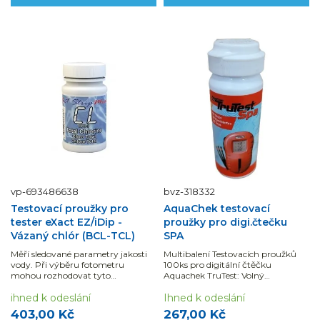
vp-693486638
bvz-318332
Testovací proužky pro
AquaChek testovací
tester eXact EZ/iDip -
proužky pro digi.čtečku
Vázaný chlór (BCL-TCL)
SPA
Měří sledované parametry jakosti
Multibalení Testovacích proužků
vody. Při výběru fotometru
100ks pro digitální čtěčku
mohou rozhodovat tyto
Aquachek TruTest: Volný
parametry: rozsah, přesnost,
Chlor/Brom, pH, a Alkalita. Pro ty,
rychlost, náročnost měření i režim
ihned k odeslání
kteří pracují s...
Ihned k odeslání
zobrazení výsledků.
403,00 Kč
267,00 Kč