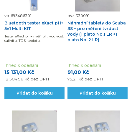
vp-693486301
bvz-330091
Bluetooth tester eXact pH+
Náhradní tablety do Scuba
5v1 Multi KIT
3S – pro měření tvrdosti
vody (1 plato No.1 LR +1
Tester eXact pH+ měří pH, vodivost,
plato No. 2 LR)
salinitu, TDS, teplotu.
Ihned k odeslání
Ihned k odeslání
15 131,00 Kč
91,00 Kč
12 504,96 Kč
bez DPH
75,21 Kč
bez DPH
Přidat do košíku
Přidat do košíku