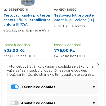
vp-693481652-III
vp-693486650
Testovací kapky pro tester
Testovací kit pro tester
eXact EZ/iDip - Stabilizátor
eXact iDip - Železo (FE)
chlóru III (CYA)
eXact iDip - 50 měření
eXact EZ / eXact iDip - 60 měření.
Ihned k odeslání
ihned k odeslání
403,00 Kč
776,00 Kč
333,06 Kč
bez DPH
641,32 Kč
bez DPH
×
Tyto webové stránky ukládají v souladu se zákony na
Přidat do košíku
Přidat do košíku
vaše zařízení soubory, obecně nazývané cookies.
Používáním těchto stránek s tím vyjadřujete souhlas.
Technické cookies
Analytické cookies