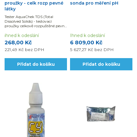
proužky - celk rozp pevné
sonda pro měření pH
látky
Tester AquaChek TDS (Total
Dissolved Solids) - testovací
proužky celkově rozpuštěné pevné
látky Celkově rozpuštěné pevné
látky jsou měřítkem pro vše co
ihned k odeslání
Ihned k odeslání
bylo ve vodě rozpuštěno v
268,00 Kč
6 809,00 Kč
průběhu času...
221,49 Kč
bez DPH
5 627,27 Kč
bez DPH
Přidat do košíku
Přidat do košíku