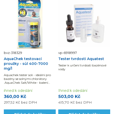
bvz-318329
vp-6918997
AquaChek testovací
Tester tvrdosti Aquatest
proužky - sůl 400-7000
Tester k určení tvrdosti bazénové
mg/l
vody
Aquachek tester soli - ideální pro
bazény se solnými chlorátory
.AquaChek Salt/White - balení
obsahuje deset testovacích proužků
Test pro: Sůl...
ihned k odeslání
Ihned k odeslání
360,00 Kč
503,00 Kč
297,52 Kč
bez DPH
415,70 Kč
bez DPH