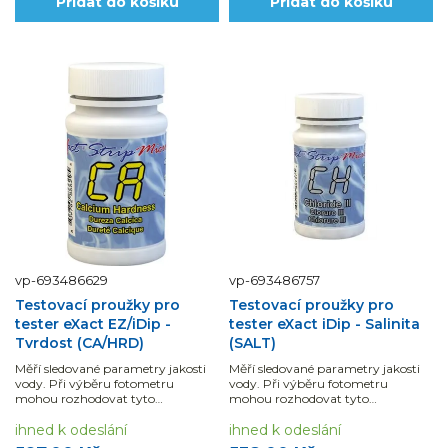
Přidat do košíku
Přidat do košíku
vp-693486629
vp-693486757
Testovací proužky pro
Testovací proužky pro
tester eXact EZ/iDip -
tester eXact iDip - Salinita
Tvrdost (CA/HRD)
(SALT)
Měří sledované parametry jakosti
Měří sledované parametry jakosti
vody. Při výběru fotometru
vody. Při výběru fotometru
mohou rozhodovat tyto
mohou rozhodovat tyto
parametry: rozsah, přesnost,
parametry: rozsah, přesnost,
rychlost, náročnost měření i režim
ihned k odeslání
rychlost, náročnost měření i režim
ihned k odeslání
zobrazení výsledků.
zobrazení výsledků.