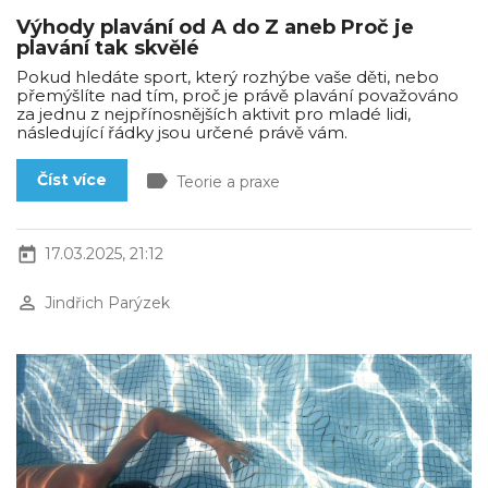
Výhody plavání od A do Z aneb Proč je
plavání tak skvělé
Pokud hledáte sport, který rozhýbe vaše děti, nebo
přemýšlíte nad tím, proč je právě plavání považováno
za jednu z nejpřínosnějších aktivit pro mladé lidi,
následující řádky jsou určené právě vám.
label
Číst více
Teorie a praxe
today
17.03.2025, 21:12
perm_identity
Jindřich Parýzek