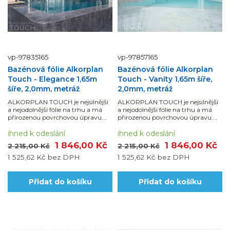
vp-97835165
vp-97857165
Bazénová fólie Alkorplan
Bazénová fólie Alkorplan
Touch - Elegance 1,65m
Touch - Vanity 1,65m šíře,
šíře, 2,0mm, metráž
2,0mm, metráž
ALKORPLAN TOUCH je nejsilnější
ALKORPLAN TOUCH je nejsilnější
a nejodolnější fólie na trhu a má
a nejodolnější fólie na trhu a má
přirozenou povrchovou úpravu.
přirozenou povrchovou úpravu.
Dodáváno v běžných metrech
Dodáváno v běžných metrech
(uvedená cena je za 1 bm fólie šířky
ihned k odeslání
(uvedená cena je za 1 bm fólie šířky
ihned k odeslání
1,65 m = 1,65 m2). Návin na roli je
1,65 m = 1,65 m2). Návin na roli je
1 846,00 Kč
1 846,00 Kč
2 215,00 Kč
2 215,00 Kč
21...
25...
1 525,62 Kč
bez DPH
1 525,62 Kč
bez DPH
Přidat do košíku
Přidat do košíku