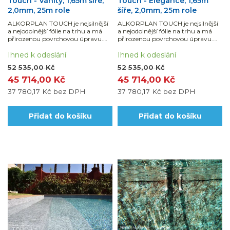
Touch - Vanity, 1,65m šíře,
Touch - Elegance, 1,65m
2,0mm, 25m role
šíře, 2,0mm, 25m role
ALKORPLAN TOUCH je nejsilnější
ALKORPLAN TOUCH je nejsilnější
a nejodolnější fólie na trhu a má
a nejodolnější fólie na trhu a má
přirozenou povrchovou úpravu.
přirozenou povrchovou úpravu.
Dodáváno v celé roli 25 bm, což je
Dodáváno v celé roli 25 bm, což je
41,25 m2.
Ihned k odeslání
41,25 m2.
Ihned k odeslání
52 535,00 Kč
52 535,00 Kč
45 714,00 Kč
45 714,00 Kč
37 780,17 Kč
bez DPH
37 780,17 Kč
bez DPH
Přidat do košíku
Přidat do košíku