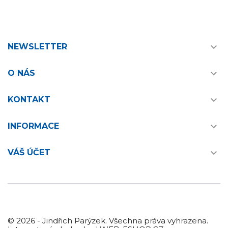

NEWSLETTER

O NÁS

KONTAKT

INFORMACE

VÁŠ ÚČET
© 2026 - Jindřich Parýzek. Všechna práva vyhrazena.