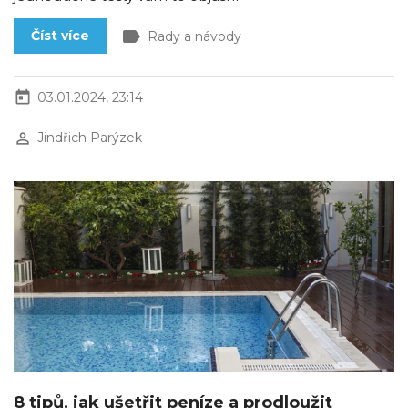
label
Číst více
Rady a návody
today
03.01.2024, 23:14
perm_identity
Jindřich Parýzek
8 tipů, jak ušetřit peníze a prodloužit