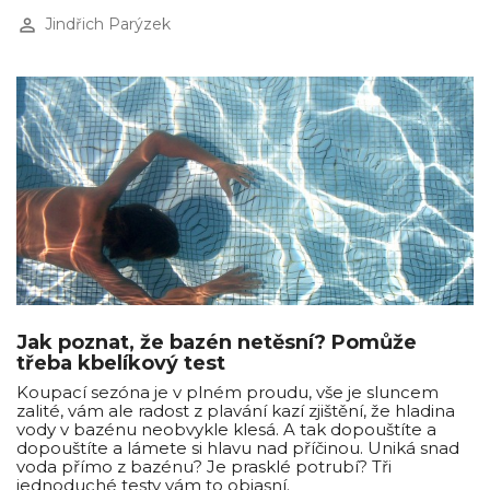
perm_identity
Jindřich Parýzek
Jak poznat, že bazén netěsní? Pomůže
třeba kbelíkový test
Koupací sezóna je v plném proudu, vše je sluncem
zalité, vám ale radost z plavání kazí zjištění, že hladina
vody v bazénu neobvykle klesá. A tak dopouštíte a
dopouštíte a lámete si hlavu nad příčinou. Uniká snad
voda přímo z bazénu? Je prasklé potrubí? Tři
jednoduché testy vám to objasní.