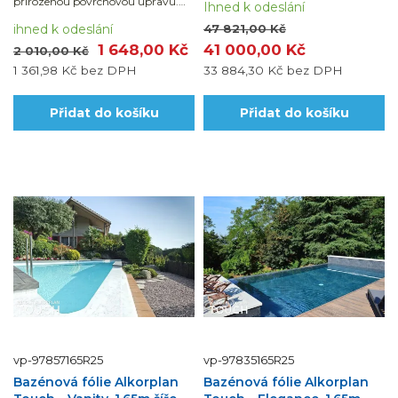
přirozenou povrchovou úpravu.
Ihned k odeslání
Dodáváno v běžných metrech
(uvedená cena je za 1 bm fólie šířky
ihned k odeslání
47 821,00 Kč
1,65 m = 1,65 m2). Návin na roli je
1 648,00 Kč
41 000,00 Kč
2 010,00 Kč
21...
1 361,98 Kč
bez DPH
33 884,30 Kč
bez DPH
Přidat do košíku
Přidat do košíku
vp-97857165R25
vp-97835165R25
Bazénová fólie Alkorplan
Bazénová fólie Alkorplan