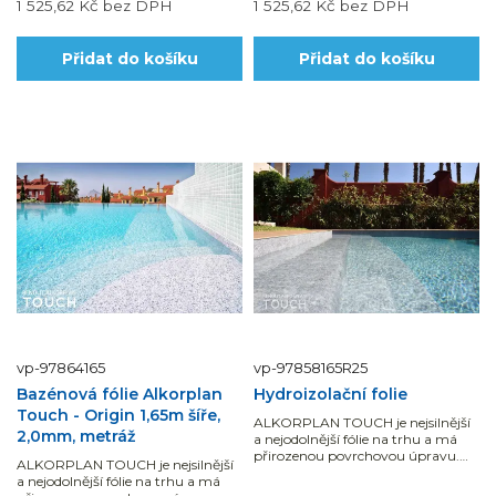
1 525,62 Kč
bez DPH
1 525,62 Kč
bez DPH
Přidat do košíku
Přidat do košíku
vp-97864165
vp-97858165R25
Bazénová fólie Alkorplan
Hydroizolační folie
Touch - Origin 1,65m šíře,
ALKORPLAN TOUCH je nejsilnější
2,0mm, metráž
a nejodolnější fólie na trhu a má
přirozenou povrchovou úpravu.
ALKORPLAN TOUCH je nejsilnější
Dodáváno v celé roli 25 bm, což je
a nejodolnější fólie na trhu a má
41,25 m2.