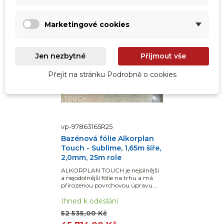
Marketingové cookies
Jen nezbytné
Přijmout vše
Přejít na stránku Podrobně o cookies
vp-97863165R25
Bazénová fólie Alkorplan
Touch - Sublime, 1,65m šíře,
2,0mm, 25m role
ALKORPLAN TOUCH je nejsilnější
a nejodolnější fólie na trhu a má
přirozenou povrchovou úpravu.
Dodáváno v celé roli 25 bm, což je
41,25 m2.
Ihned k odeslání
52 535,00 Kč