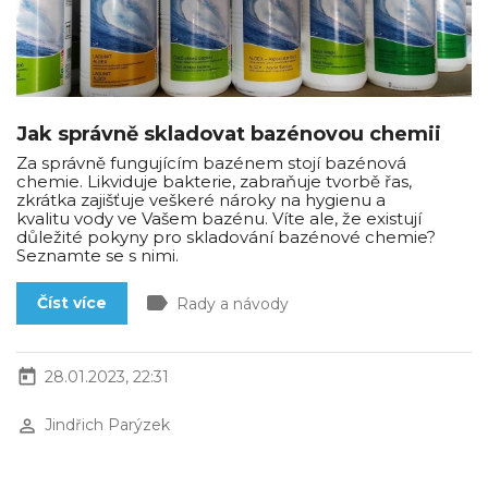
Jak správně skladovat bazénovou chemii
Za správně fungujícím bazénem stojí bazénová
chemie. Likviduje bakterie, zabraňuje tvorbě řas,
zkrátka zajišťuje veškeré nároky na hygienu a
kvalitu vody ve Vašem bazénu. Víte ale, že existují
důležité pokyny pro skladování bazénové chemie?
Seznamte se s nimi.
label
Číst více
Rady a návody
today
28.01.2023, 22:31
perm_identity
Jindřich Parýzek