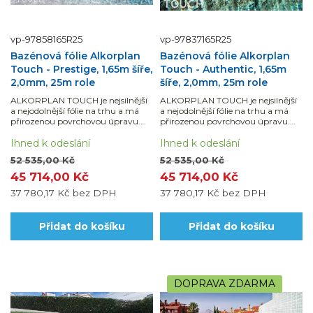
vp-97858165R25
vp-97837165R25
Bazénová fólie Alkorplan
Bazénová fólie Alkorplan
Touch - Prestige, 1,65m šíře,
Touch - Authentic, 1,65m
2,0mm, 25m role
šíře, 2,0mm, 25m role
ALKORPLAN TOUCH je nejsilnější
ALKORPLAN TOUCH je nejsilnější
a nejodolnější fólie na trhu a má
a nejodolnější fólie na trhu a má
přirozenou povrchovou úpravu.
přirozenou povrchovou úpravu.
Dodáváno v celé roli 25 bm, což je
Dodáváno v celé roli 25 bm, což je
41,25 m2.
Ihned k odeslání
41,25 m2.
Ihned k odeslání
52 535,00 Kč
52 535,00 Kč
45 714,00 Kč
45 714,00 Kč
37 780,17 Kč
bez DPH
37 780,17 Kč
bez DPH
Přidat do košíku
Přidat do košíku
DOPRAVA ZDARMA