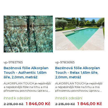
vp-97837165
vp-97836165
Bazénová fólie Alkorplan
Bazénová fólie Alkorplan
Touch - Authentic 1,65m
Touch - Relax 1,65m šíře,
šíře, 2,0mm, metráž
2,0mm, metráž
ALKORPLAN TOUCH je nejsilnější
ALKORPLAN TOUCH je nejsilnější
a nejodolnější fólie na trhu a má
a nejodolnější fólie na trhu a má
přirozenou povrchovou úpravu.
přirozenou povrchovou úpravu.
Dodáváno v běžných metrech
Dodáváno v běžných metrech
(uvedená cena je za 1 bm fólie šířky
ihned k odeslání
(uvedená cena je za 1 bm fólie šířky
ihned k odeslání
1,65 m = 1,65 m2). Návin na roli je
1,65 m = 1,65 m2). Návin na roli je
1 846,00 Kč
1 846,00 Kč
2 215,00 Kč
2 215,00 Kč
25...
21...