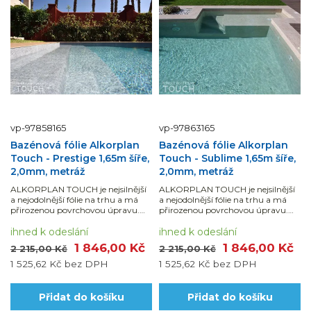
vp-97858165
vp-97863165
Bazénová fólie Alkorplan
Bazénová fólie Alkorplan
Touch - Prestige 1,65m šíře,
Touch - Sublime 1,65m šíře,
2,0mm, metráž
2,0mm, metráž
ALKORPLAN TOUCH je nejsilnější
ALKORPLAN TOUCH je nejsilnější
a nejodolnější fólie na trhu a má
a nejodolnější fólie na trhu a má
přirozenou povrchovou úpravu.
přirozenou povrchovou úpravu.
Dodáváno v běžných metrech
Dodáváno v běžných metrech
(uvedená cena je za 1 bm fólie šířky
ihned k odeslání
(uvedená cena je za 1 bm fólie šířky
ihned k odeslání
1,65 m = 1,65 m2). Návin na roli je
1,65 m = 1,65 m2). Návin na roli je
1 846,00 Kč
1 846,00 Kč
2 215,00 Kč
2 215,00 Kč
25...
25...
1 525,62 Kč
bez DPH
1 525,62 Kč
bez DPH
Přidat do košíku
Přidat do košíku