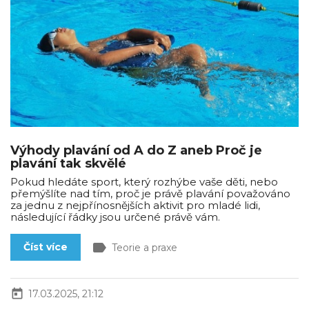
Výhody plavání od A do Z aneb Proč je
plavání tak skvělé
Pokud hledáte sport, který rozhýbe vaše děti, nebo
přemýšlíte nad tím, proč je právě plavání považováno
za jednu z nejpřínosnějších aktivit pro mladé lidi,
následující řádky jsou určené právě vám.
label
Číst více
Teorie a praxe
today
17.03.2025, 21:12