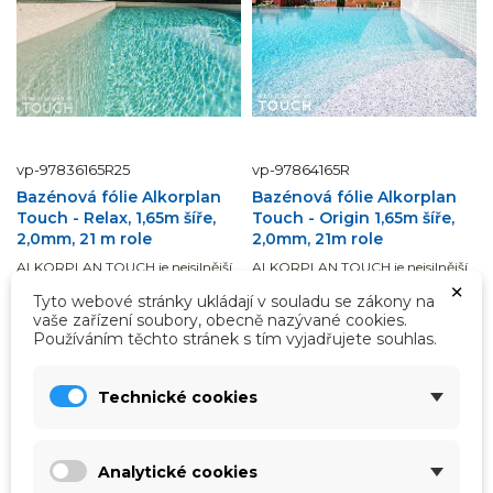
vp-97836165R25
vp-97864165R
Bazénová fólie Alkorplan
Bazénová fólie Alkorplan
Touch - Relax, 1,65m šíře,
Touch - Origin 1,65m šíře,
2,0mm, 21 m role
2,0mm, 21m role
ALKORPLAN TOUCH je nejsilnější
ALKORPLAN TOUCH je nejsilnější
a nejodolnější fólie na trhu a má
a nejodolnější fólie na trhu a má
×
přirozenou povrchovou úpravu.
přirozenou povrchovou úpravu.
Tyto webové stránky ukládají v souladu se zákony na
Dodáváno v celé roli 21 bm, což je
Uvedená cena je za celou roli 21 bm
vaše zařízení soubory, obecně nazývané cookies.
34,65 m2.
Ihned k odeslání
fólie šířky 1,65 m = 34,65 m2. Prodej
ihned k odeslání
Používáním těchto stránek s tím vyjadřujete souhlas.
celého balení.
52 535,00 Kč
46 500,00 Kč
45 714,00 Kč
36 900,00 Kč
Technické cookies
37 780,17 Kč
bez DPH
30 495,87 Kč
bez DPH
Přidat do košíku
Přidat do košíku
Analytické cookies