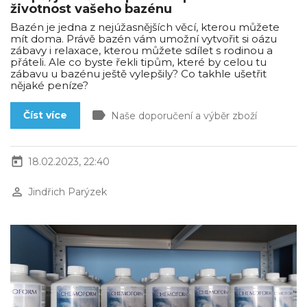
životnost vašeho bazénu
Bazén je jedna z nejúžasnějších věcí, kterou můžete
mít doma. Právě bazén vám umožní vytvořit si oázu
zábavy i relaxace, kterou můžete sdílet s rodinou a
přáteli. Ale co byste řekli tipům, které by celou tu
zábavu u bazénu ještě vylepšily? Co takhle ušetřit
nějaké peníze?
label
Číst více
Naše doporučení a výběr zboží
today
18.02.2023, 22:40
perm_identity
Jindřich Parýzek