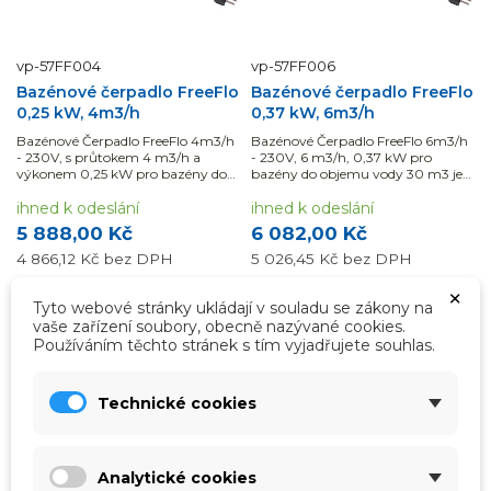
vp-57FF004
vp-57FF006
Bazénové čerpadlo FreeFlo
Bazénové čerpadlo FreeFlo
0,25 kW, 4m3/h
0,37 kW, 6m3/h
Bazénové Čerpadlo FreeFlo 4m3/h
Bazénové Čerpadlo FreeFlo 6m3/h
- 230V, s průtokem 4 m3/h a
- 230V, 6 m3/h, 0,37 kW pro
výkonem 0,25 kW pro bazény do
bazény do objemu vody 30 m3 je
objemu vody 20 m3 je
samonasávací a lze jej použít
samonasávací a lze jej použít
ihned k odeslání
pouze na sladkou vody.
ihned k odeslání
pouze na sladkou vodu.
5 888,00 Kč
6 082,00 Kč
4 866,12 Kč
bez DPH
5 026,45 Kč
bez DPH
×
Tyto webové stránky ukládají v souladu se zákony na
Přidat do košíku
Přidat do košíku
vaše zařízení soubory, obecně nazývané cookies.
Používáním těchto stránek s tím vyjadřujete souhlas.
DOPRAVA ZDARMA
DOPRAVA ZDARMA
Technické cookies
Analytické cookies