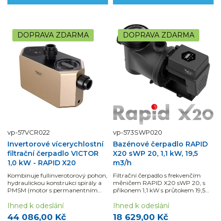
DOPRAVA ZDARMA
DOPRAVA ZDARMA
vp-57VCR022
vp-573SWP020
Invertorové vícerychlostní
Bazénové čerpadlo RAPID
filtrační čerpadlo VICTOR
X20 sWP 20, 1,1 kW, 19,5
1,0 kW - RAPID X20
m3/h
Kombinuje fullinverotorový pohon,
Filtrační čerpadlo s frekvenčím
hydraulickou konstrukci spirály a
měničem RAPID X20 sWP 20, s
PMSM (motor s permanentním
příkonem 1,1 kW s průtokem 19,5
magnetem). Díky 16 000
m3/h.
výpočtům za vteřinu a přesnosti
Ihned k odeslání
Ihned k odeslání
motoru vytváří InverSilence
44 086,00 Kč
18 629,00 Kč
energeticky velmi...