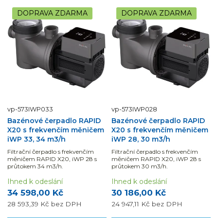
DOPRAVA ZDARMA
DOPRAVA ZDARMA
vp-573IWP033
vp-573IWP028
Bazénové čerpadlo RAPID
Bazénové čerpadlo RAPID
X20 s frekvenčím měničem
X20 s frekvenčím měničem
iWP 33, 34 m3/h
iWP 28, 30 m3/h
Filtrační čerpadlo s frekvenčím
Filtrační čerpadlo s frekvenčím
měničem RAPID X20, iWP 28 s
měničem RAPID X20, iWP 28 s
průtokem 34 m3/h.
průtokem 30 m3/h.
Ihned k odeslání
Ihned k odeslání
34 598,00 Kč
30 186,00 Kč
28 593,39 Kč
bez DPH
24 947,11 Kč
bez DPH