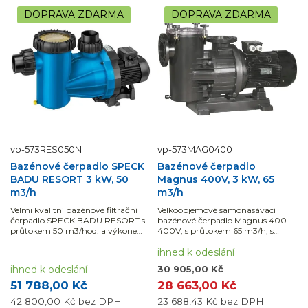
DOPRAVA ZDARMA
DOPRAVA ZDARMA
vp-573RES050N
vp-573MAG0400
Bazénové čerpadlo SPECK
Bazénové čerpadlo
BADU RESORT 3 kW, 50
Magnus 400V, 3 kW, 65
m3/h
m3/h
Velmi kvalitní bazénové filtrační
Velkoobjemové samonasávací
čerpadlo SPECK BADU RESORT s
bazénové čerpadlo Magnus 400 -
průtokem 50 m3/hod. a výkonem
400V, s průtokem 65 m3/h, s
3,0 KW lze jej použít i na slanou
plastovou turbínou, výkonem 3
vodu.Využijte možnosti naší
kW a velkokapacitním předfiltrem
ihned k odeslání
montáže a dodávky materiálu s
je ideální pro větší filtrační
ihned k odeslání
30 905,00 Kč
DPH ve...
systémy.Využijte...
51 788,00 Kč
28 663,00 Kč
42 800,00 Kč
bez DPH
23 688,43 Kč
bez DPH