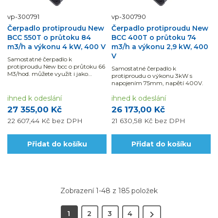
vp-300791
vp-300790
Čerpadlo protiproudu New
Čerpadlo protiproudu New
BCC 550T o průtoku 84
BCC 400T o průtoku 74
m3/h a výkonu 4 kW, 400 V
m3/h a výkonu 2,9 kW, 400
V
Samostatné čerpadlo k
protiproudu New bcc o průtoku 66
Samostatné čerpadlo k
M3/hod. můžete využít i jako
protiproudu o výkonu 3kW s
oběhové čerpadlo k vodním
napojením 75mm, napětí 400V.
atrakcím například k chrličům.
ihned k odeslání
ihned k odeslání
27 355,00 Kč
26 173,00 Kč
22 607,44 Kč
bez DPH
21 630,58 Kč
bez DPH
Přidat do košíku
Přidat do košíku
Zobrazení 1-48 z 185 položek

1
2
3
4