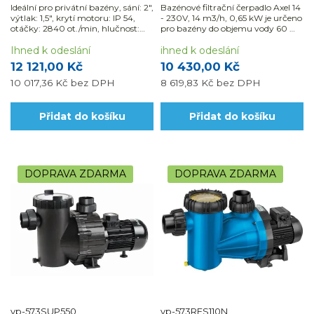
Ideální pro privátní bazény, sání: 2",
Bazénové filtrační čerpadlo Axel 14
výtlak: 1,5", krytí motoru: IP 54,
- 230V, 14 m3/h, 0,65 kW je určeno
otáčky: 2840 ot./min, hlučnost:
pro bazény do objemu vody 60 m3
55dB
je samonasávací a lze jej použít i na
Ihned k odeslání
slanou vodu. Využijte
ihned k odeslání
možnosti naší montáže a
12 121,00 Kč
10 430,00 Kč
dodávky...
10 017,36 Kč
bez DPH
8 619,83 Kč
bez DPH
Přidat do košíku
Přidat do košíku
DOPRAVA ZDARMA
DOPRAVA ZDARMA
vp-573SUP550
vp-573RES110N