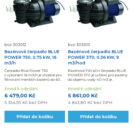
bvz-303012
bvz-303013
Bazénové čerpadlo BLUE
Bazénové čerpadlo BLUE
POWER 750, 0,75 kW, 16
POWER 370, 0,36 KW, 9
m3/h
m3/hod
Čerpadlo Blue Power 750
Bazénové Filtrační čerpadlo BLUE
s výkonem 16 m3/h je vhodné pro
POWER 370 je určeno pro bazény
filtrování menších bazénů do 60
do objemu vody 40 m3 je
m3.
samonasávací až do výšky 1,5 m.
ihned k odeslání
ihned k odeslání
6 479,00 Kč
5 861,00 Kč
5 354,55 Kč
bez DPH
4 843,80 Kč
bez DPH
Přidat do košíku
Přidat do košíku