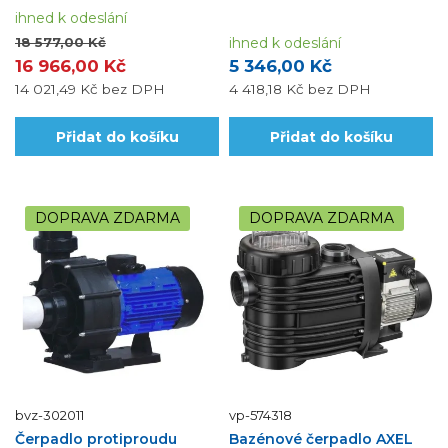
vodním atrakcím např.chrličům.
sladkou vodu. Využijte
ihned k odeslání
možnosti naší montáže a...
18 577,00 Kč
ihned k odeslání
16 966,00 Kč
5 346,00 Kč
14 021,49 Kč
bez DPH
4 418,18 Kč
bez DPH
Přidat do košíku
Přidat do košíku
DOPRAVA ZDARMA
DOPRAVA ZDARMA
bvz-302011
vp-574318
Čerpadlo protiproudu
Bazénové čerpadlo AXEL