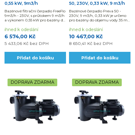
0,55 kW, 9m3/h
50, 230V, 0,33 kW, 9 m3/h
Bazénové filtrační čerpadlo FreeFlo
Bazénové čerpadlo Preva 50 -
9m3/h - 230V, s průtokem 9 m3/h
230V, 9 m3/h, 0,33 kW je určeno
a výkonem 0,55 kW pro bazény do
pro bazény do objemu vody 35 m3
objemu vody 40 m3 je
je samonasávací a lze jej použít i na
samonasávací a lze jej použít
ihned k odeslání
slanou vodu. Využijte
ihned k odeslání
pouze na sladkou vodu.
možnosti naší montáže a dodávky
6 574,00 Kč
10 467,00 Kč
materiálu...
5 433,06 Kč
bez DPH
8 650,41 Kč
bez DPH
Přidat do košíku
Přidat do košíku
DOPRAVA ZDARMA
DOPRAVA ZDARMA