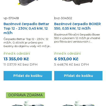
vp-570418
bvz-304502
Bazénové čerpadlo Bettar
Bazénové čerpadlo BOXER
Top 12 - 230V, 0,45 kW, 12
550, 0,55 kW, 12 m3/h
m3/h
Bazénové filtrační čerpadlo Boxer
550 s výkonem 12 m3/h je vhodné
Čerpadlo Bettar Top 12 - 230V, 12
pro filtrování venkovních i
m3/h, 0,45 kW je určeno pro
vnitřních bazénů do 45 m3.
bazény do objemu vody 40 m3 je
samonasávací a lze jej použít i na
slanou vodu. Využijte
ihned k odeslání
ihned k odeslání
možnosti naší montáže a dodávky
13 355,00 Kč
6 593,00 Kč
materiálu s...
11 037,19 Kč
bez DPH
5 448,76 Kč
bez DPH
Přidat do košíku
Přidat do košíku
DOPRAVA ZDARMA