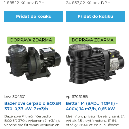
1 885,12 Kč
bez DPH
24 857,02 Kč
bez DPH
Přidat do košíku
Přidat do košíku
DOPRAVA ZDARMA
DOPRAVA ZDARMA
bvz-304501
vp-570528B
Bazénové čerpadlo BOXER
Bettar 14 (BADU TOP II) -
370, 0,37 kW, 7 m3/h
400V, 14 m3/h, 0,65 kW
Bazénové Filtrační čerpadlo
Ideální pro privátní bazény, sání: 2",
BOXER 370 s výkonem 7 m3/h je
výtlak: 1,5", krytí motoru: IP 54,
vhodné pro filtrování venkovních i
otáčky: 2840 ot./min, hlučnost: