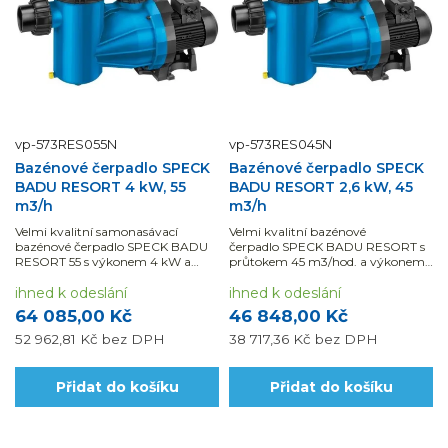
vp-573RES055N
vp-573RES045N
Bazénové čerpadlo SPECK
Bazénové čerpadlo SPECK
BADU RESORT 4 kW, 55
BADU RESORT 2,6 kW, 45
m3/h
m3/h
Velmi kvalitní samonasávací
Velmi kvalitní bazénové
bazénové čerpadlo SPECK BADU
čerpadlo SPECK BADU RESORT s
RESORT 55 s výkonem 4 kW a
průtokem 45 m3/hod. a výkonem
průtokem 55 m3/h.Využijte
2,6 KW lze jej použít i na slanou
možnosti naší montáže a dodávky
ihned k odeslání
vodu. Využijte možnosti naší
ihned k odeslání
materiálu s DPH ve snížené sazbě.
montáže a dodávky materiálu s
64 085,00 Kč
46 848,00 Kč
DPH ve snížené sazbě.
52 962,81 Kč
bez DPH
38 717,36 Kč
bez DPH
Přidat do košíku
Přidat do košíku