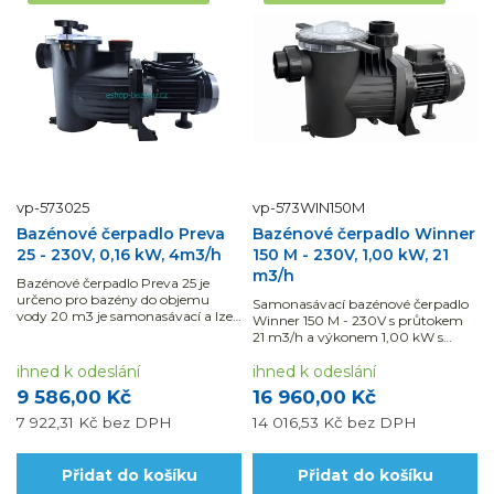
vp-573025
vp-573WIN150M
Bazénové čerpadlo Preva
Bazénové čerpadlo Winner
25 - 230V, 0,16 kW, 4m3/h
150 M - 230V, 1,00 kW, 21
m3/h
Bazénové čerpadlo Preva 25 je
určeno pro bazény do objemu
Samonasávací bazénové čerpadlo
vody 20 m3 je samonasávací a lze
Winner 150 M - 230V s průtokem
jej použít i na slanou vodu.
21 m3/h a výkonem 1,00 kW s
Využijte možnosti naší montáže a
velkokapacitním předfiltrem pro
dodávky materiálu s DPH ve
ihned k odeslání
bazény do objemu vody 80
ihned k odeslání
snížené sazbě.
m3.Využijte možnosti naší
9 586,00 Kč
16 960,00 Kč
montáže a dodávky...
7 922,31 Kč
bez DPH
14 016,53 Kč
bez DPH
Přidat do košíku
Přidat do košíku