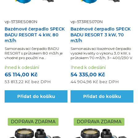
vp-573RES080N
vp-573RES070N
Bazénové čerpadlo SPECK
Bazénové čerpadlo SPECK
BADU RESORT 4 kW, 80
BADU RESORT 3 kW, 70
m3/h
m3/h
Samonasávací čerpadlo BADU
Samonasávací bazénové čerpadlo
RESORT s průtokem 80 m3/h je
vysoké kvality o výkonu 3,0 kW, s
vhodné pro použití na
průtokem 70 m3/h, 3~ 400/230 V.
poloveřejných a veřejných
provozech.
ihned k odeslání
Ihned k odeslání
65 114,00 Kč
54 335,00 Kč
53 813,22 Kč
bez DPH
44 904,96 Kč
bez DPH
Přidat do košíku
Přidat do košíku
DOPRAVA ZDARMA
DOPRAVA ZDARMA