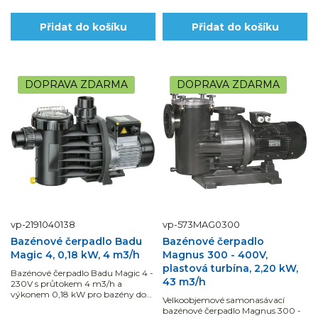
Přidat do košíku
Přidat do košíku
DOPRAVA ZDARMA
DOPRAVA ZDARMA
vp-2191040138
vp-573MAG0300
Bazénové čerpadlo Badu
Bazénové čerpadlo
Magic 4, 0,18 kW, 4 m3/h
Magnus 300 - 400V,
plastová turbína, 2,20 kW,
Bazénové čerpadlo Badu Magic 4 -
43 m3/h
230V s průtokem 4 m3/h a
výkonem 0,18 kW pro bazény do
Velkoobjemové samonasávací
objemu vody 15 m3 je
bazénové čerpadlo Magnus 300 -
samonasávací a lze jej použít i na