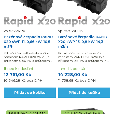
vp-573SWP011
vp-573SWP015
Bazénové čerpadlo RAPID
Bazénové čerpadlo RAPID
X20 sWP 11, 0,66 kW, 10,5
X20 sWP 15, 0,8 kW, 14,3
m3/h
m3/h
Filtrační čerpadlo s frekvenčím
Filtrační čerpadlo s frekvenčím
měničem RAPID X20 sWP 11, s
měničem RAPID X20 sWP 15, s
příkonem 0,66 kW a průtokem
příkonem 0,8 kW a průtokem 14,3
10,5 m3/h.
m3/h.
Ihned k odeslání
Ihned k odeslání
12 761,00 Kč
14 228,00 Kč
10 546,28 Kč
bez DPH
11 758,68 Kč
bez DPH
Přidat do košíku
Přidat do košíku
DOPRAVA ZDARMA
DOPRAVA ZDARMA