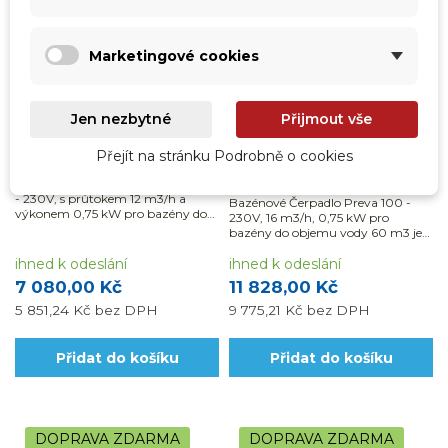
Marketingové cookies
vp-57FF012
vp-573100
Jen nezbytné
Přijmout vše
Bazénové čerpadlo FreeFlo
Bazénové Čerpadlo Preva
Přejít na stránku Podrobně o cookies
0,75 kW, 12m3/h
100 - 230V, 0,75 kW, 16
m3/h
Bazénové Čerpadlo FreeFlo 12m3/h
- 230V, s průtokem 12 m3/h a
Bazénové Čerpadlo Preva 100 -
výkonem 0,75 kW pro bazény do
230V, 16 m3/h, 0,75 kW pro
objemu vody 50 m3 je
bazény do objemu vody 60 m3 je
samonasávací a lze jej použít
samonasávací a lze jej použít i na
pouze na sladkou vodu.
ihned k odeslání
slanou vodu. Využijte
ihned k odeslání
možnosti naší montáže a dodávky
7 080,00 Kč
11 828,00 Kč
materiálu s DPH ve...
5 851,24 Kč
bez DPH
9 775,21 Kč
bez DPH
Přidat do košíku
Přidat do košíku
DOPRAVA ZDARMA
DOPRAVA ZDARMA