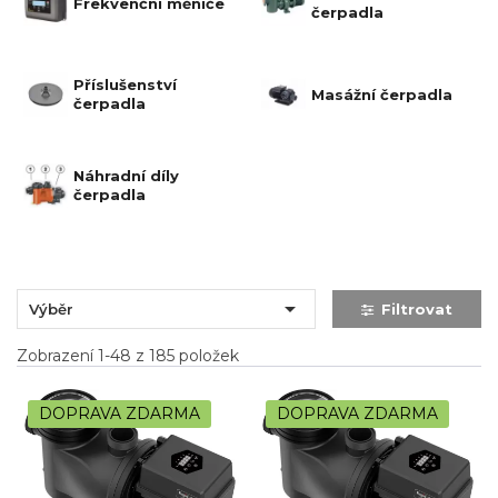
Frekvenční měniče
čerpadla
Příslušenství
Masážní čerpadla
čerpadla
Náhradní díly
čerpadla

Výběr
Filtrovat
Zobrazení 1-48 z 185 položek
DOPRAVA ZDARMA
DOPRAVA ZDARMA