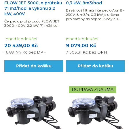
FLOW JET 3000, o průtoku
0,3 kW, 8m3/hod
71 m3/hod, a výkonu 2,2
Bazénové filtrační čerpadlo Axel 8 -
kW, 400V
230V, 8 m3/h, 0,3 kW je určeno
pro bazény do objemu vody 30 m3
Čerpadlo protiproudu FLOW JET
je samonasávací a lze jej použít i na
3000-400V, 2,2 kW, 71 m3/hod.
slanou vodu. Využijte
možnosti naší montáže a
dodávky...
Ihned k odeslání
ihned k odeslání
20 439,00 Kč
9 079,00 Kč
16 891,74 Kč
bez DPH
7 503,31 Kč
bez DPH
Přidat do košíku
Přidat do košíku
DOPRAVA ZDARMA