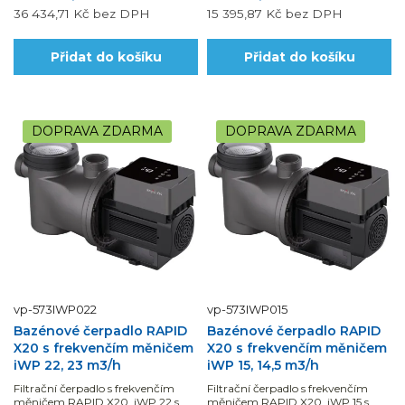
36 434,71 Kč
bez DPH
15 395,87 Kč
bez DPH
Přidat do košíku
Přidat do košíku
DOPRAVA ZDARMA
DOPRAVA ZDARMA
vp-573IWP022
vp-573IWP015
Bazénové čerpadlo RAPID
Bazénové čerpadlo RAPID
X20 s frekvenčím měničem
X20 s frekvenčím měničem
iWP 22, 23 m3/h
iWP 15, 14,5 m3/h
Filtrační čerpadlo s frekvenčím
Filtrační čerpadlo s frekvenčím
měničem RAPID X20, iWP 22 s
měničem RAPID X20, iWP 15 s