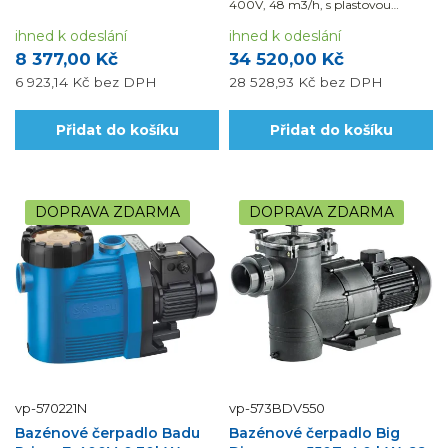
400V, 48 m3/h, s plastovou
slanou vodu.Využijte možnosti naší
turbínou, výkonem 2,20 kW a
montáže a dodávky...
ihned k odeslání
velkokapacitním předfiltrem je
ihned k odeslání
ideální pro větší filtrační
8 377,00 Kč
34 520,00 Kč
systémy.Využijte možnosti...
6 923,14 Kč
bez DPH
28 528,93 Kč
bez DPH
Přidat do košíku
Přidat do košíku
DOPRAVA ZDARMA
DOPRAVA ZDARMA
vp-570221N
vp-573BDV550
Bazénové čerpadlo Badu
Bazénové čerpadlo Big