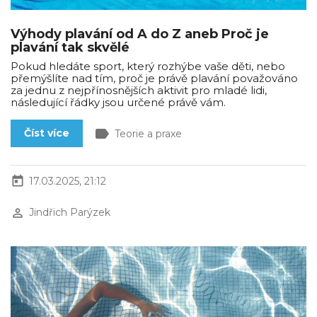
Výhody plavání od A do Z aneb Proč je
plavání tak skvělé
Pokud hledáte sport, který rozhýbe vaše děti, nebo
přemýšlíte nad tím, proč je právě plavání považováno
za jednu z nejpřínosnějších aktivit pro mladé lidi,
následující řádky jsou určené právě vám.
label
Číst více
Teorie a praxe
today
17.03.2025, 21:12
perm_identity
Jindřich Parýzek