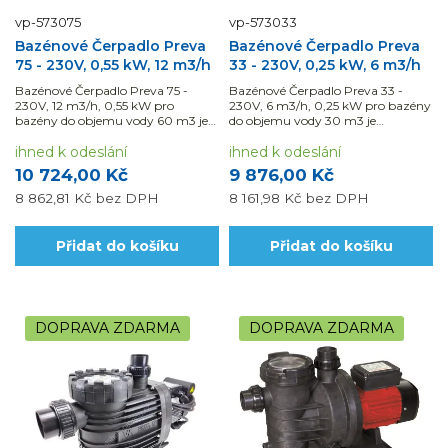
vp-573075
vp-573033
Bazénové Čerpadlo Preva
Bazénové Čerpadlo Preva
75 - 230V, 0,55 kW, 12 m3/h
33 - 230V, 0,25 kW, 6 m3/h
Bazénové Čerpadlo Preva 75 -
Bazénové Čerpadlo Preva 33 -
230V, 12 m3/h, 0,55 kW pro
230V, 6 m3/h, 0,25 kW pro bazény
bazény do objemu vody 60 m3 je
do objemu vody 30 m3 je
samonasávací a lze jej použít i na
samonasávací a lze jej použít i na
slanou vodu. Využijte
ihned k odeslání
slanou vodu. Využijte
ihned k odeslání
možnosti naší montáže a dodávky
možnosti naší montáže a dodávky
10 724,00 Kč
9 876,00 Kč
materiálu s DPH ve...
materiálu s DPH ve...
8 862,81 Kč
bez DPH
8 161,98 Kč
bez DPH
Přidat do košíku
Přidat do košíku
DOPRAVA ZDARMA
DOPRAVA ZDARMA