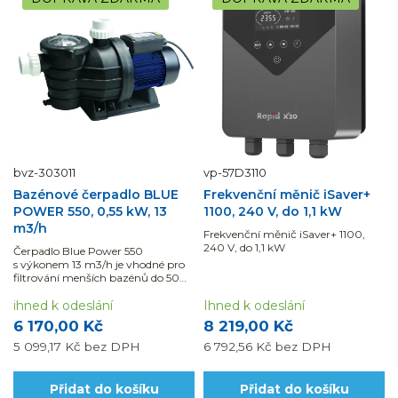
bvz-303011
vp-57D3110
Bazénové čerpadlo BLUE
Frekvenční měnič iSaver+
POWER 550, 0,55 kW, 13
1100, 240 V, do 1,1 kW
m3/h
Frekvenční měnič iSaver+ 1100,
240 V, do 1,1 kW
Čerpadlo Blue Power 550
s výkonem 13 m3/h je vhodné pro
filtrování menších bazénů do 50
m3.
ihned k odeslání
Ihned k odeslání
6 170,00 Kč
8 219,00 Kč
5 099,17 Kč
bez DPH
6 792,56 Kč
bez DPH
Přidat do košíku
Přidat do košíku