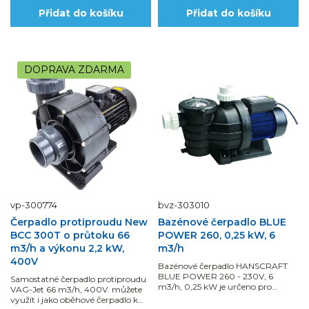
Přidat do košíku
Přidat do košíku
DOPRAVA ZDARMA
vp-300774
bvz-303010
Čerpadlo protiproudu New
Bazénové čerpadlo BLUE
BCC 300T o průtoku 66
POWER 260, 0,25 kW, 6
m3/h a výkonu 2,2 kW,
m3/h
400V
Bazénové čerpadlo HANSCRAFT
BLUE POWER 260 - 230V, 6
Samostatné čerpadlo protiproudu
m3/h, 0,25 kW je určeno pro
VAG-Jet 66 m3/h, 400V. můžete
bazény do objemu vody 20 m3 je
využít i jako oběhové čerpadlo k
samonasávací a lze jej použít pro