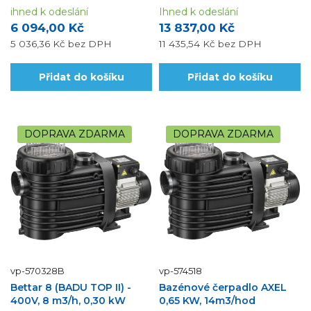
vnitřních bazénů do 25
55dB
m3.Využijte možnosti naší
ihned k odeslání
Ihned k odeslání
montáže a dodávky materiálu s
6 094,00 Kč
13 837,00 Kč
DPH ve snížené sazbě.
5 036,36 Kč
bez DPH
11 435,54 Kč
bez DPH
Přidat do košíku
Přidat do košíku
DOPRAVA ZDARMA
DOPRAVA ZDARMA
vp-570328B
vp-574518
Bettar 8 (BADU TOP II) -
Bazénové čerpadlo AXEL
400V, 8 m3/h, 0,30 kW
0,65 KW, 14m3/hod