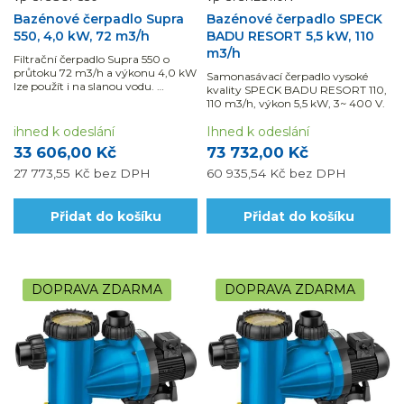
Bazénové čerpadlo Supra
Bazénové čerpadlo SPECK
550, 4,0 kW, 72 m3/h
BADU RESORT 5,5 kW, 110
m3/h
Filtrační čerpadlo Supra 550 o
průtoku 72 m3/h a výkonu 4,0 kW
Samonasávací čerpadlo vysoké
lze použít i na slanou vodu.
kvality SPECK BADU RESORT 110,
Využijte možnosti naší montáže a
110 m3/h, výkon 5,5 kW, 3~ 400 V.
dodávky materiálu s DPH ve
snížené sazbě.
ihned k odeslání
Ihned k odeslání
33 606,00 Kč
73 732,00 Kč
27 773,55 Kč
bez DPH
60 935,54 Kč
bez DPH
Přidat do košíku
Přidat do košíku
DOPRAVA ZDARMA
DOPRAVA ZDARMA