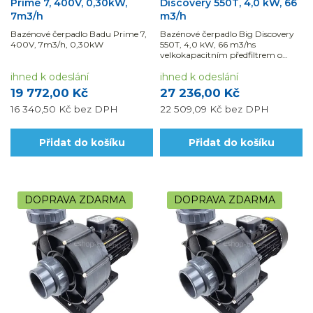
Prime 7, 400V, 0,30kW,
Discovery 550T, 4,0 kW, 66
7m3/h
m3/h
Bazénové čerpadlo Badu Prime 7,
Bazénové čerpadlo Big Discovery
400V, 7m3/h, 0,30kW
550T, 4,0 kW, 66 m3/hs
velkokapacitním předfiltrem o
výkonu 66m3/h je vhodné také pro
ihned k odeslání
bazénové atrakce.
ihned k odeslání
19 772,00 Kč
27 236,00 Kč
16 340,50 Kč
bez DPH
22 509,09 Kč
bez DPH
Přidat do košíku
Přidat do košíku
DOPRAVA ZDARMA
DOPRAVA ZDARMA