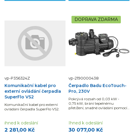
DOPRAVA ZDARMA
vp-P356324Z
vp-2190000438
Komunikační kabel pro
Čerpadlo Badu EcoTouch-
externí ovládání čerpadla
Pro, 230V
SuperFlo VS2
Pokrývá rozsah od 0,03 kW -
0,75 kW, brání tepelnému
Komunikační kabel pro externí
přetížení, snadné ovládání pomocí
ovládání čerpadla SuperFlo VS2.
kontrolního panelu. Určeno také
pro slanou vodu.
ihned k odeslání
Ihned k odeslání
2 281,00 Kč
30 077,00 Kč