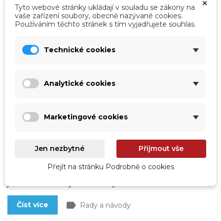
×
Tyto webové stránky ukládají v souladu se zákony na
vaše zařízení soubory, obecně nazývané cookies.
Používáním těchto stránek s tím vyjadřujete souhlas.
Technické cookies
Analytické cookies
Marketingové cookies
Jak poznat, že bazén netěsní? Pomůže
třeba kbelíkový test
Koupací sezóna je v plném proudu, vše je sluncem
Jen nezbytné
Přijmout vše
zalité, vám ale radost z plavání kazí zjištění, že hladina
vody v bazénu neobvykle klesá. A tak dopouštíte a
dopouštíte a lámete si hlavu nad příčinou. Uniká snad
Přejít na stránku Podrobně o cookies
voda přímo z bazénu? Je prasklé potrubí? Tři
jednoduché testy vám to objasní.
label
Číst více
Rady a návody