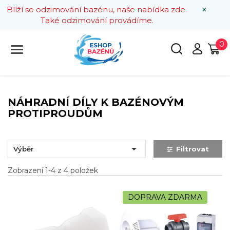
×
Blíží se odzimování bazénu, naše nabídka zde.
Také odzimování provádíme.
0
NÁHRADNÍ DÍLY K BAZÉNOVÝM
PROTIPROUDŮM

Výběr
Filtrovat
Zobrazení 1-4 z 4 položek
DOPRAVA ZDARMA