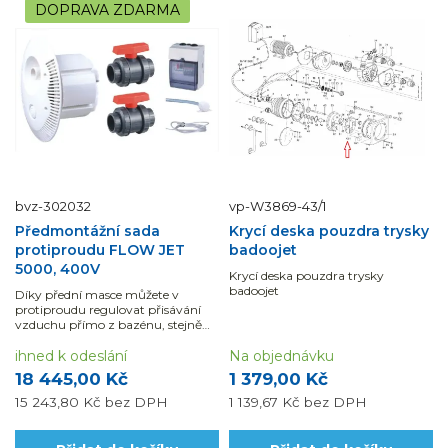
DOPRAVA ZDARMA
bvz-302032
vp-W3869-43/1
Předmontážní sada
Krycí deska pouzdra trysky
protiproudu FLOW JET
badoojet
5000, 400V
Krycí deska pouzdra trysky
badoojet
Díky přední masce můžete v
protiproudu regulovat přisávání
vzduchu přímo z bazénu, stejně
tak i průtok vody. Trysku o
průměru 4 cm můžete volitelně
ihned k odeslání
Na objednávku
nastavit a určit směr proudu vody.
18 445,00 Kč
1 379,00 Kč
15 243,80 Kč
bez DPH
1 139,67 Kč
bez DPH