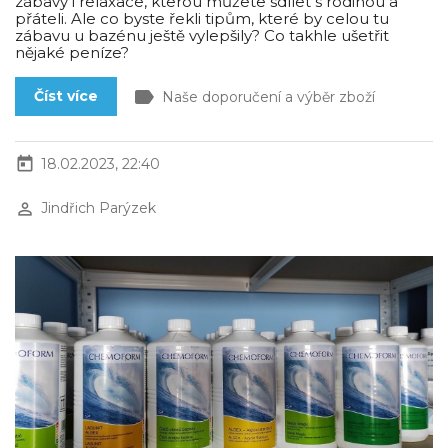
zábavy i relaxace, kterou můžete sdílet s rodinou a
přáteli. Ale co byste řekli tipům, které by celou tu
zábavu u bazénu ještě vylepšily? Co takhle ušetřit
nějaké peníze?
label
Číst více
Naše doporučení a výběr zboží
today
18.02.2023, 22:40
perm_identity
Jindřich Parýzek