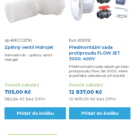
vp-KRCC027A
bvz-302012
Zpětný ventil Hidrojet
Předmontážní sada
protiproudu FLOW JET
Náhradní díl - zpětný ventil
3000, 400V
Hidrojet
Předmontážní sada obsahuje části
protiproudu Flow Jet 3000, které
je potřeba zabudovat při stavbě
bazénu. Sada neobsahuje čerpadlo,
Ihned k odeslání
které je možné dokoupit až před
ihned k odeslání
uvedením bazénu do provozu.
705,00 Kč
12 837,00 Kč
582,64 Kč
bez DPH
10 609,09 Kč
bez DPH
Přidat do košíku
Přidat do košíku