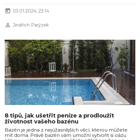
today
03.01.2024, 23:14
perm_identity
Jindřich Parýzek
8 tipů, jak ušetřit peníze a prodloužit
životnost vašeho bazénu
Bazén je jedna z nejúžasnějších věcí, kterou můžete
mít doma. Právě bazén vám umožní vytvořit si oázu