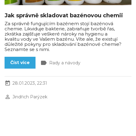
Jak správně skladovat bazénovou chemii
Za správně fungujícím bazénem stojí bazénová
chemie. Likviduje bakterie, zabraňuje tvorbě řas,
zkrátka zajišťuje veškeré nároky na hygienu a
kvalitu vody ve Vašem bazénu. Víte ale, že existují
důležité pokyny pro skladování bazénové chemie?
Seznamte se s nimi.
label
Číst více
Rady a návody
today
28.01.2023, 22:31
perm_identity
Jindřich Parýzek