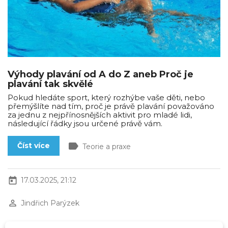
Výhody plavání od A do Z aneb Proč je
plavání tak skvělé
Pokud hledáte sport, který rozhýbe vaše děti, nebo
přemýšlíte nad tím, proč je právě plavání považováno
za jednu z nejpřínosnějších aktivit pro mladé lidi,
následující řádky jsou určené právě vám.
label
Číst více
Teorie a praxe
today
17.03.2025, 21:12
perm_identity
Jindřich Parýzek