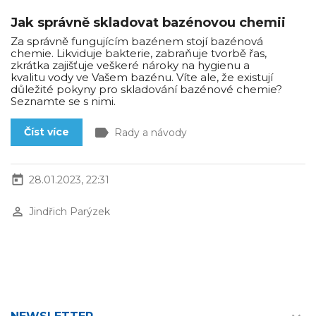
Jak správně skladovat bazénovou chemii
Za správně fungujícím bazénem stojí bazénová
chemie. Likviduje bakterie, zabraňuje tvorbě řas,
zkrátka zajišťuje veškeré nároky na hygienu a
kvalitu vody ve Vašem bazénu. Víte ale, že existují
důležité pokyny pro skladování bazénové chemie?
Seznamte se s nimi.
label
Číst více
Rady a návody
today
28.01.2023, 22:31
perm_identity
Jindřich Parýzek