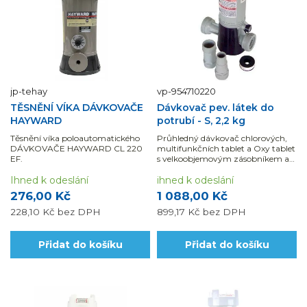
jp-tehay
vp-954710220
TĚSNĚNÍ VÍKA DÁVKOVAČE
Dávkovač pev. látek do
HAYWARD
potrubí - S, 2,2 kg
Těsnění víka poloautomatického
Průhledný dávkovač chlorových,
DÁVKOVAČE HAYWARD CL 220
multifunkčních tablet a Oxy tablet
EF.
s velkoobjemovým zásobníkem až
na 11 tablet hadicovým systémem.
Ihned k odeslání
ihned k odeslání
276,00 Kč
1 088,00 Kč
228,10 Kč
bez DPH
899,17 Kč
bez DPH
Přidat do košíku
Přidat do košíku