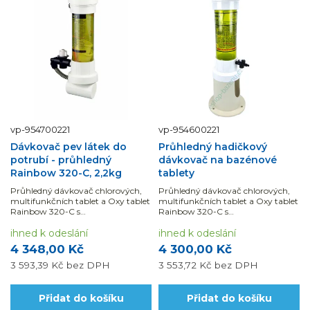
vp-954700221
vp-954600221
Dávkovač pev látek do
Průhledný hadičkový
potrubí - průhledný
dávkovač na bazénové
Rainbow 320-C, 2,2kg
tablety
Průhledný dávkovač chlorových,
Průhledný dávkovač chlorových,
multifunkčních tablet a Oxy tablet
multifunkčních tablet a Oxy tablet
Rainbow 320-C s
Rainbow 320-C s
velkoobjemovým zásobníkem až
velkoobjemovým zásobníkem až
na 11 tablet.
ihned k odeslání
na 11 tablet hadičkovým...
ihned k odeslání
4 348,00 Kč
4 300,00 Kč
3 593,39 Kč
bez DPH
3 553,72 Kč
bez DPH
Přidat do košíku
Přidat do košíku