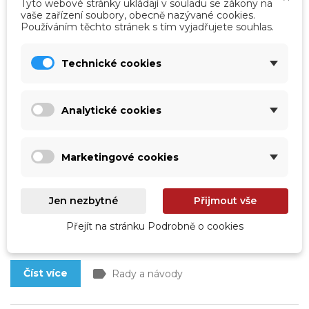
Tyto webové stránky ukládají v souladu se zákony na
vaše zařízení soubory, obecně nazývané cookies.
Používáním těchto stránek s tím vyjadřujete souhlas.
Technické cookies
Analytické cookies
Jak poznat, že bazén netěsní? Pomůže
Marketingové cookies
třeba kbelíkový test
Koupací sezóna je v plném proudu, vše je sluncem
zalité, vám ale radost z plavání kazí zjištění, že hladina
Jen nezbytné
Přijmout vše
vody v bazénu neobvykle klesá. A tak dopouštíte a
dopouštíte a lámete si hlavu nad příčinou. Uniká snad
Přejít na stránku Podrobně o cookies
voda přímo z bazénu? Je prasklé potrubí? Tři
jednoduché testy vám to objasní.
label
Číst více
Rady a návody