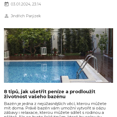
today
03.01.2024, 23:14
perm_identity
Jindřich Parýzek
8 tipů, jak ušetřit peníze a prodloužit
životnost vašeho bazénu
Bazén je jedna z nejúžasnějších věcí, kterou můžete
mít doma. Právě bazén vám umožní vytvořit si oázu
zábavy i relaxace, kterou můžete sdílet s rodinou a
přáteli. Ale co byste řekli tipům, které by celou tu