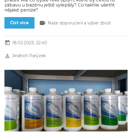
zábavu u bazénu ještě vylepšily? Co takhle ušetřit
nějaké peníze?
label
Číst více
Naše doporučení a výběr zboží
today
18.02.2023, 22:40
perm_identity
Jindřich Parýzek