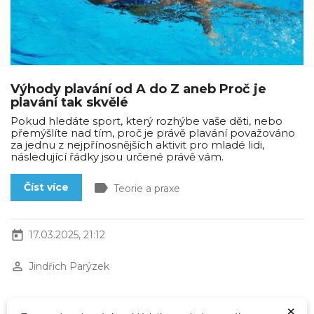
Výhody plavání od A do Z aneb Proč je
plavání tak skvělé
Pokud hledáte sport, který rozhýbe vaše děti, nebo
přemýšlíte nad tím, proč je právě plavání považováno
za jednu z nejpřínosnějších aktivit pro mladé lidi,
následující řádky jsou určené právě vám.
label
Číst více
Teorie a praxe
today
17.03.2025, 21:12
perm_identity
Jindřich Parýzek
×