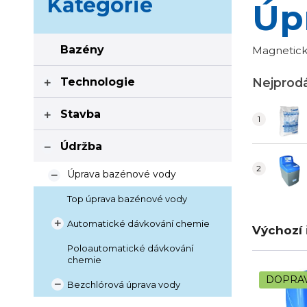
Kategorie
Úp
Bazény
Magnetick
Technologie
Nejprodá

Stavba

Údržba

Úprava bazénové vody

Top úprava bazénové vody
Automatické dávkování chemie

Výchozí 
Poloautomatické dávkování
chemie
DOPRA
Bezchlórová úprava vody
