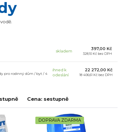
ody
 vodě.
397,00 Kč
skladem
328,10 Kč
bez DPH
22 272,00 Kč
ihned k
y pro rodinný dům / byt / 4
odeslání
18 406,61 Kč
bez DPH
estupně
Cena: sestupně
DOPRAVA ZDARMA