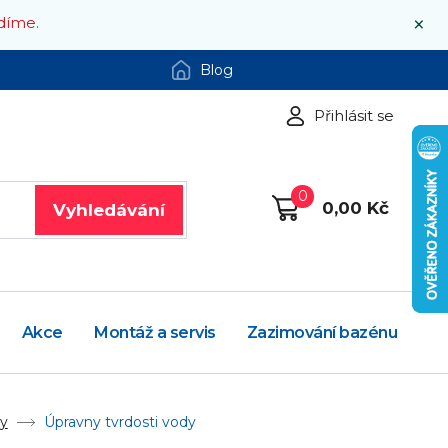
×
díme.
Blog
Přihlásit se
0
0,00 Kč
Vyhledávání
Akce
Montáž a servis
Zazimování bazénu
dy
Úpravny tvrdosti vody