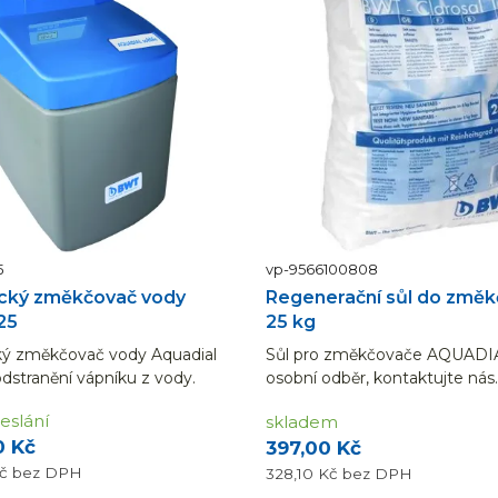
5
vp-9566100808
cký změkčovač vody
Regenerační sůl do změk
25
25 kg
ý změkčovač vody Aquadial
Sůl pro změkčovače AQUADI
 odstranění vápníku z vody.
osobní odběr, kontaktujte nás.
eslání
skladem
0 Kč
397,00 Kč
Kč
bez DPH
328,10 Kč
bez DPH