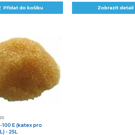
Přidat do košíku
Zobrazit detail
20
C-100 E (katex pro
) - 25L