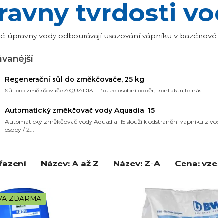
ravny tvrdosti v
é úpravny vody odbourávají usazování vápníku v bazénové
vanéjší
Regenerační sůl do změkčovače, 25 kg
Sůl pro změkčovače AQUADIAL.Pouze osobní odběr, kontaktujte nás.
Automatický změkčovač vody Aquadial 15
Automatický změkčovač vody Aquadial 15 slouží k odstranění vápníku z vod
osoby / 2...
řazení
Název: A až Z
Název: Z-A
Cena: vz
VA ZDARMA