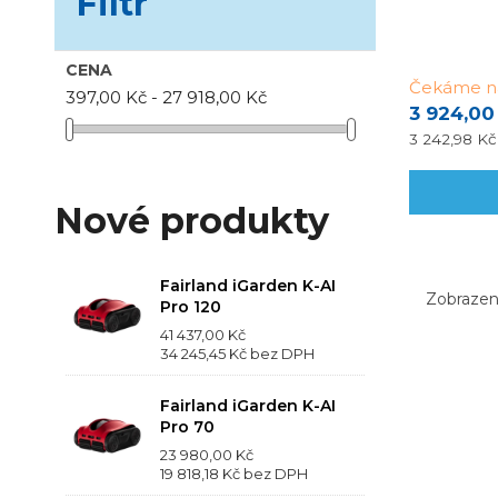
Filtr
CENA
Čekáme na
397,00 Kč - 27 918,00 Kč
3 924,00
3 242,98 K
Nové produkty
Fairland iGarden K-AI
Zobrazení
Pro 120
41 437,00 Kč
34 245,45 Kč
bez DPH
Fairland iGarden K-AI
Pro 70
23 980,00 Kč
19 818,18 Kč
bez DPH