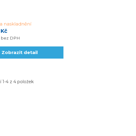
 naskladnění
 Kč
č
bez DPH
Zobrazit detail
 1-4 z 4 položek