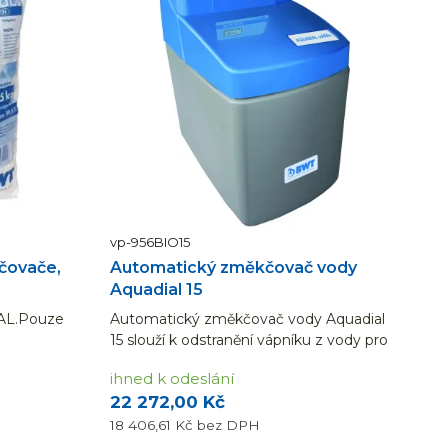
vp-956BIO15
čovače,
Automatický změkčovač vody
Aquadial 15
AL.Pouze
Automatický změkčovač vody Aquadial
15 slouží k odstranění vápníku z vody pro
rodinný dům / byt / 4 osoby / 2 koupelny.
ihned k odeslání
22 272,00 Kč
18 406,61 Kč
bez DPH