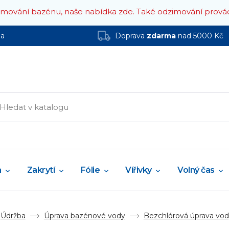
zimování bazénu, naše nabídka zde.
Také odzimování prová
ha
Doprava
zdarma
nad 5000 Kč
a
Zakrytí
Fólie
Vířivky
Volný čas
Údržba
Úprava bazénové vody
Bezchlórová úprava vo