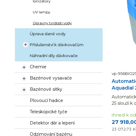
Ionizátory
UV lampy
Úpravny tvrdosti vody
Úprava slané vody
Příslušenství k dávkovačům

Náhradní díly dávkovače
Chemie

vp-956BIO2
Bazénové vysavače

Automati
Aquadial 
Bazénové síťky

Automatick
Plovoucí hadice
25 slouží k
Teleskopické tyče
ihned k od
27 918,0
Detektor děr a lepení
23 072,73 
Odzimování bazénu