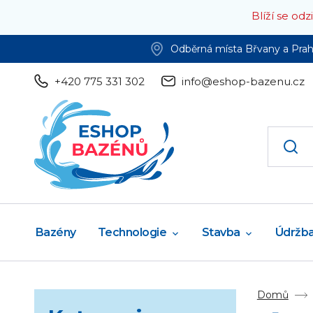
Blíží se od
Odběrná místa Břvany a Pra
+420 775 331 302
info@eshop-bazenu.cz
Bazény
Technologie
Stavba
Údržb
Domů