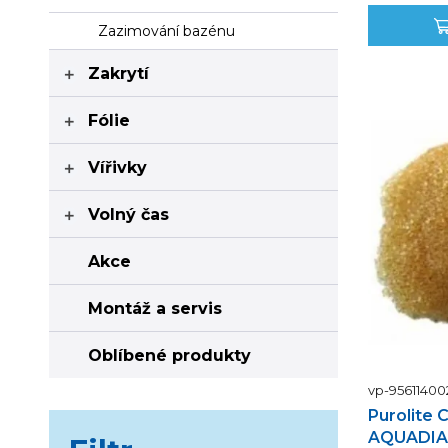
Zazimování bazénu
Zakrytí

Fólie

Vířivky

Volný čas

Akce
Montáž a servis
Oblíbené produkty
vp-95611400
Purolite 
AQUADIAL