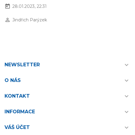
today
28.01.2023, 22:31
perm_identity
Jindřich Parýzek

NEWSLETTER

O NÁS

KONTAKT

INFORMACE

VÁŠ ÚČET