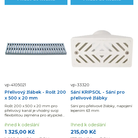
vp-4105021
vp-33320
Přelivový žlábek - Rošt 200
Sání KRIPSOL - Sání pro
x 500 x 20 mm
přelivové žlábky
Rošt 200 x 500 x 20 mm pro
Sání pro přelivové žlábky, napojení
přelivový kanál je vhodný svoji
lepením 63 mm
flexibilitou zejména pro atypické
tvary bazénů.
ihned k odeslání
Ihned k odeslání
1 325,00 Kč
215,00 Kč