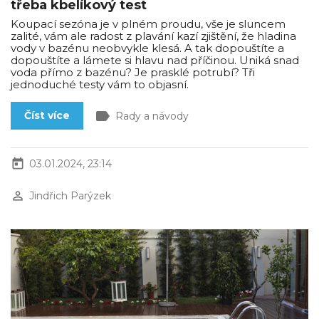
třeba kbelíkový test
Koupací sezóna je v plném proudu, vše je sluncem
zalité, vám ale radost z plavání kazí zjištění, že hladina
vody v bazénu neobvykle klesá. A tak dopouštíte a
dopouštíte a lámete si hlavu nad příčinou. Uniká snad
voda přímo z bazénu? Je prasklé potrubí? Tři
jednoduché testy vám to objasní.
label
Číst více
Rady a návody
today
03.01.2024, 23:14
perm_identity
Jindřich Parýzek