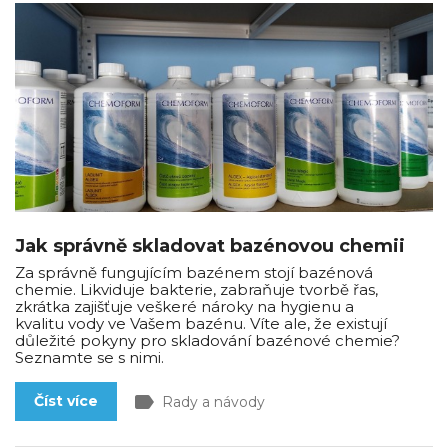
Jak správně skladovat bazénovou chemii
Za správně fungujícím bazénem stojí bazénová
chemie. Likviduje bakterie, zabraňuje tvorbě řas,
zkrátka zajišťuje veškeré nároky na hygienu a
kvalitu vody ve Vašem bazénu. Víte ale, že existují
důležité pokyny pro skladování bazénové chemie?
Seznamte se s nimi.
label
Číst více
Rady a návody