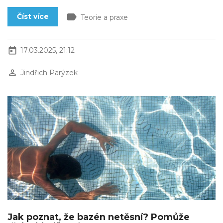
label
Číst více
Teorie a praxe
today
17.03.2025, 21:12
perm_identity
Jindřich Parýzek
Jak poznat, že bazén netěsní? Pomůže