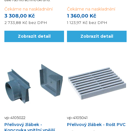
Čekáme na naskladnění
Čekáme na naskladnění
3 308,00 Kč
1 360,00 Kč
2 733,88 Kč
bez DPH
1 123,97 Kč
bez DPH
Zobrazit detail
Zobrazit detail
vp-4105022
vp-4105041
Přelivový žlábek -
Přelivový žlábek - Rošt PVC
Koncovka vnitřní vnější