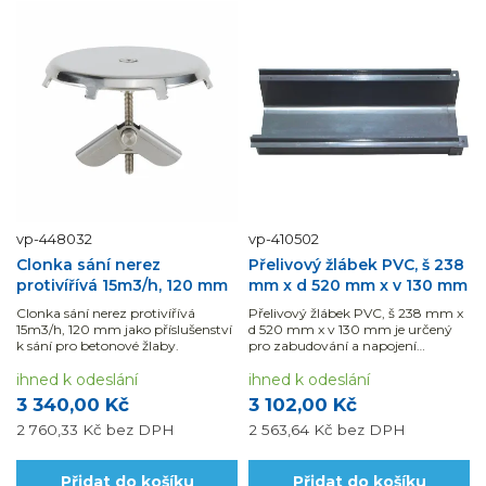
vp-448032
vp-410502
Clonka sání nerez
Přelivový žlábek PVC, š 238
protivířívá 15m3/h, 120 mm
mm x d 520 mm x v 130 mm
Clonka sání nerez protivířívá
Přelivový žlábek PVC, š 238 mm x
15m3/h, 120 mm jako příslušenství
d 520 mm x v 130 mm je určený
k sání pro betonové žlaby.
pro zabudování a napojení
bazénové fólie. Vhodný pro...
ihned k odeslání
ihned k odeslání
3 340,00 Kč
3 102,00 Kč
2 760,33 Kč
bez DPH
2 563,64 Kč
bez DPH
Přidat do košíku
Přidat do košíku