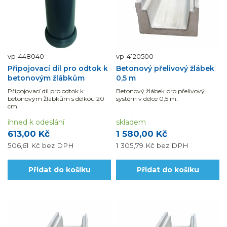
vp-448040
vp-4120500
Připojovací díl pro odtok k
Betonový přelivový žlábek
betonovým žlábkům
0,5 m
Připojovací díl pro odtok k
Betonový žlábek pro přelivový
betonovým žlábkům s délkou 20
systém v délce 0,5 m.
cm.
ihned k odeslání
skladem
613,00 Kč
1 580,00 Kč
506,61 Kč
bez DPH
1 305,79 Kč
bez DPH
Přidat do košíku
Přidat do košíku