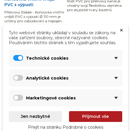
Rošt PVC pro přelivový kanál je
PVC s výpustí
vhodný svoji flexibilitou zejména
pro atypické tvary bazénů.
Přelivový žlábek - Koncovka vnitřní
vnější PVC s výpustí Ø 110 mm je
určený pro zabudování a napojení
bazénové fólie. Vhodný pro bazény
×
všech tvarů a velikostí.
Čekáme na naskladnění
Čekáme na naskladnění
Tyto webové stránky ukládají v souladu se zákony na
564,00 Kč
2 333,00 Kč
vaše zařízení soubory, obecně nazývané cookies.
Používáním těchto stránek s tím vyjadřujete souhlas.
466,12 Kč
bez DPH
1 928,10 Kč
bez DPH
Zobrazit detail
Zobrazit detail
Technické cookies
Analytické cookies
Zobrazení 1-12 z 12 položek
Marketingové cookies

Zpět na začátek
Jen nezbytné
Přijmout vše
Přejít na stránku Podrobně o cookies