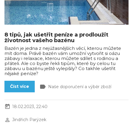
8 tipů, jak ušetřit peníze a prodloužit
životnost vašeho bazénu
Bazén je jedna z nejúžasnějších věcí, kterou můžete
mít doma. Právě bazén vám umožní vytvořit si oázu
zábavy i relaxace, kterou můžete sdílet s rodinou a
přáteli. Ale co byste řekli tipům, které by celou tu
zábavu u bazénu ještě vylepšily? Co takhle ušetřit
nějaké peníze?
label
Číst více
Naše doporučení a výběr zboží
today
18.02.2023, 22:40
perm_identity
Jindřich Parýzek