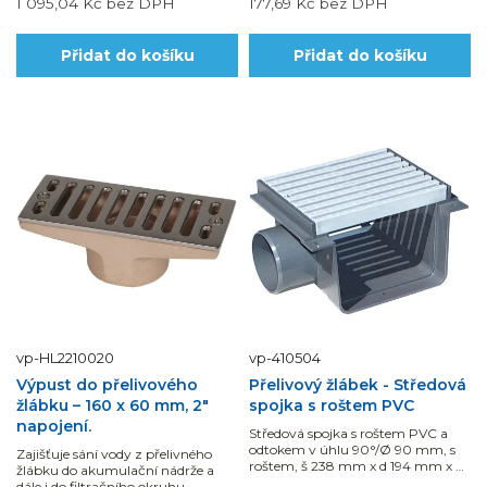
1 095,04 Kč
bez DPH
177,69 Kč
bez DPH
Přidat do košíku
Přidat do košíku
vp-HL2210020
vp-410504
Výpust do přelivového
Přelivový žlábek - Středová
žlábku – 160 x 60 mm, 2"
spojka s roštem PVC
napojení.
Středová spojka s roštem PVC a
odtokem v úhlu 90°/Ø 90 mm, s
Zajišťuje sání vody z přelivného
roštem, š 238 mm x d 194 mm x v
žlábku do akumulační nádrže a
130 mm.
dále i do filtračního okruhu.