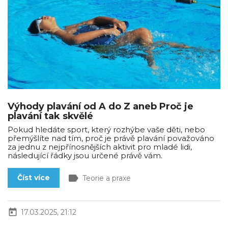
Výhody plavání od A do Z aneb Proč je
plavání tak skvělé
Pokud hledáte sport, který rozhýbe vaše děti, nebo
přemýšlíte nad tím, proč je právě plavání považováno
za jednu z nejpřínosnějších aktivit pro mladé lidi,
následující řádky jsou určené právě vám.
label
Číst více
Teorie a praxe
today
17.03.2025, 21:12