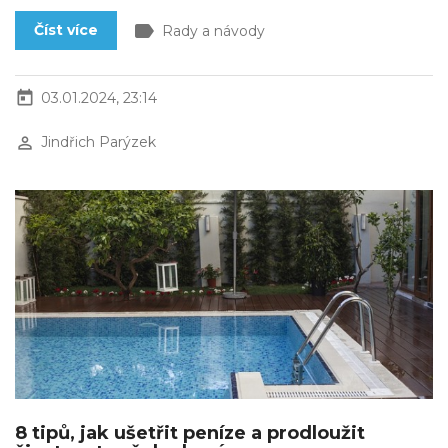
label
Číst více
Rady a návody
today
03.01.2024, 23:14
perm_identity
Jindřich Parýzek
8 tipů, jak ušetřit peníze a prodloužit