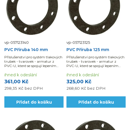
vp-057123140
vp-057123125
PVC Příruba 140 mm
PVC Příruba 125 mm
Příslušenství pro systém tlakových
Příslušenství pro systém tlakových
trubek - tvarovek - armatur z
trubek - tvarovek - armatur z
PVC-U, které se spojují lepením
PVC-U, které se spojují lepením
nebo pomocí mechanických...
nebo pomocí mechanických...
ihned k odeslání
ihned k odeslání
361,00 Kč
325,00 Kč
298,35 Kč
bez DPH
268,60 Kč
bez DPH
Přidat do košíku
Přidat do košíku