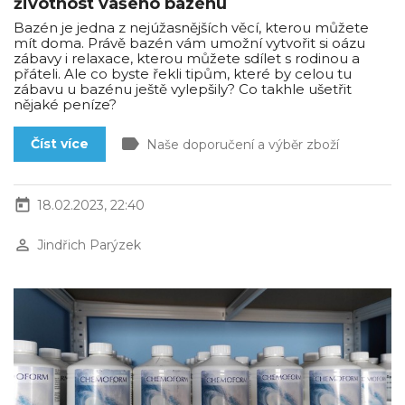
životnost vašeho bazénu
Bazén je jedna z nejúžasnějších věcí, kterou můžete
mít doma. Právě bazén vám umožní vytvořit si oázu
zábavy i relaxace, kterou můžete sdílet s rodinou a
přáteli. Ale co byste řekli tipům, které by celou tu
zábavu u bazénu ještě vylepšily? Co takhle ušetřit
nějaké peníze?
label
Číst více
Naše doporučení a výběr zboží
today
18.02.2023, 22:40
perm_identity
Jindřich Parýzek