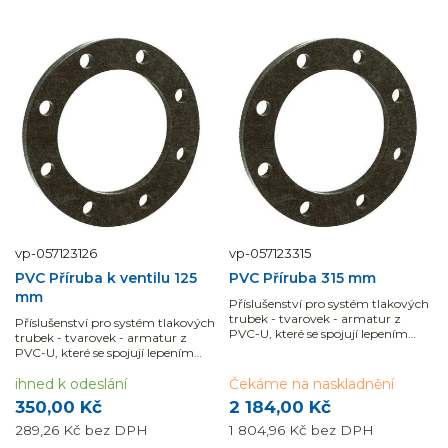
vp-057123126
vp-057123315
PVC Příruba k ventilu 125
PVC Příruba 315 mm
mm
Příslušenství pro systém tlakových
trubek - tvarovek - armatur z
Příslušenství pro systém tlakových
PVC-U, které se spojují lepením
trubek - tvarovek - armatur z
nebo pomocí mechanických...
PVC-U, které se spojují lepením
nebo pomocí mechanických...
ihned k odeslání
Čekáme na naskladnění
350,00 Kč
2 184,00 Kč
289,26 Kč
bez DPH
1 804,96 Kč
bez DPH