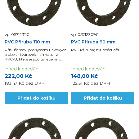
vp-057123110
vp-057123090
PVC Příruba 110 mm
PVC Příruba 90 mm
Příslušenství pro systém tlakových
PVC Příruba; n = počet děr.
trubek - tvarovek - armatur z
PVC-U, které se spojují lepením
nebo pomocí mechanických...
ihned k odeslání
Ihned k odeslání
222,00 Kč
148,00 Kč
183,47 Kč
bez DPH
122,31 Kč
bez DPH
Přidat do košíku
Přidat do košíku