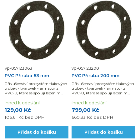
vp-057123063
vp-057123200
PVC Příruba 63 mm
PVC Příruba 200 mm
Příslušenství pro systém tlakových
Příslušenství pro systém tlakových
trubek - tvarovek - armatur z
trubek - tvarovek - armatur z
PVC-U, které se spojují lepením
PVC-U, které se spojují lepením
nebo pomocí mechanických...
nebo pomocí mechanických...
ihned k odeslání
ihned k odeslání
129,00 Kč
799,00 Kč
106,61 Kč
bez DPH
660,33 Kč
bez DPH
Přidat do košíku
Přidat do košíku