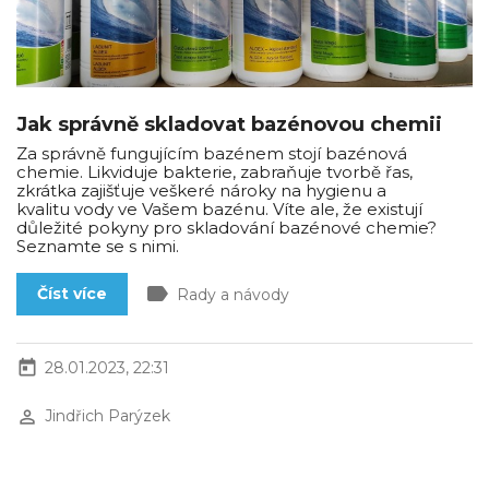
Jak správně skladovat bazénovou chemii
Za správně fungujícím bazénem stojí bazénová
chemie. Likviduje bakterie, zabraňuje tvorbě řas,
zkrátka zajišťuje veškeré nároky na hygienu a
kvalitu vody ve Vašem bazénu. Víte ale, že existují
důležité pokyny pro skladování bazénové chemie?
Seznamte se s nimi.
label
Číst více
Rady a návody
today
28.01.2023, 22:31
perm_identity
Jindřich Parýzek