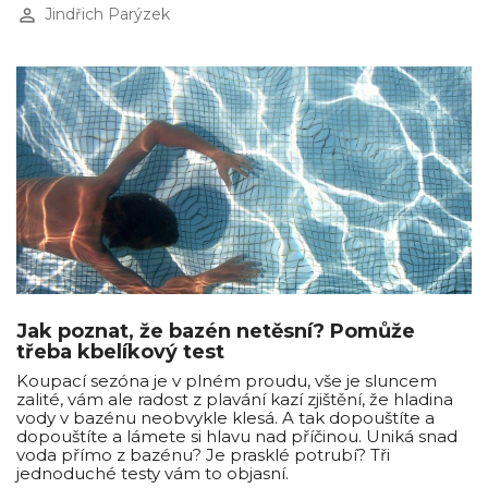
perm_identity
Jindřich Parýzek
Jak poznat, že bazén netěsní? Pomůže
třeba kbelíkový test
Koupací sezóna je v plném proudu, vše je sluncem
zalité, vám ale radost z plavání kazí zjištění, že hladina
vody v bazénu neobvykle klesá. A tak dopouštíte a
dopouštíte a lámete si hlavu nad příčinou. Uniká snad
voda přímo z bazénu? Je prasklé potrubí? Tři
jednoduché testy vám to objasní.