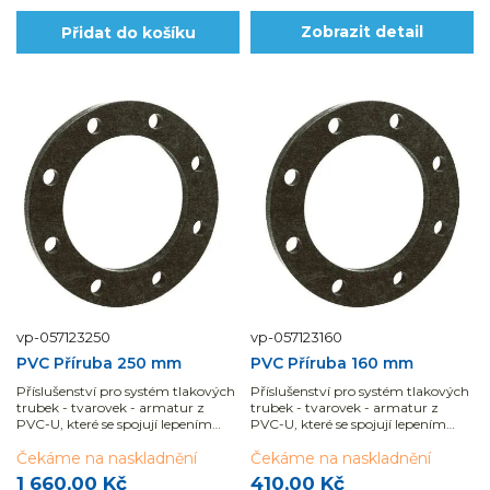
Přidat do košíku
Zobrazit detail
vp-057123250
vp-057123160
PVC Příruba 250 mm
PVC Příruba 160 mm
Příslušenství pro systém tlakových
Příslušenství pro systém tlakových
trubek - tvarovek - armatur z
trubek - tvarovek - armatur z
PVC-U, které se spojují lepením
PVC-U, které se spojují lepením
nebo pomocí mechanických...
nebo pomocí mechanických...
Čekáme na naskladnění
Čekáme na naskladnění
1 660,00 Kč
410,00 Kč