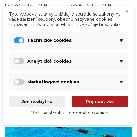
1 371,90 Kč
bez DPH
338,84 Kč
bez DPH
×
Tyto webové stránky ukládají v souladu se zákony na
vaše zařízení soubory, obecně nazývané cookies.
Zobrazit detail
Zobrazit detail
Používáním těchto stránek s tím vyjadřujete souhlas.
Technické cookies
Zobrazení 1-12 z 12 položek
Analytické cookies

Zpět na začátek
Marketingové cookies
Jen nezbytné
Přijmout vše
Blog
Přejít na stránku Podrobně o cookies