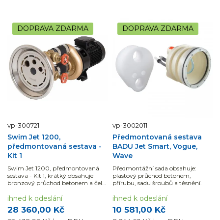
DOPRAVA ZDARMA
DOPRAVA ZDARMA
vp-300721
vp-3002011
Swim Jet 1200,
Předmontovaná sestava
předmontovaná sestava -
BADU Jet Smart, Vogue,
Kit 1
Wave
Swim Jet 1200, předmontovaná
Předmontážní sada obsahuje:
sestava - Kit 1, krátký obsahuje
plastový průchod betonem,
bronzový průchod betonem a čelo
přírubu, sadu šroubů a těsnění.
protiproudu nerez (AISI 316).
ihned k odeslání
ihned k odeslání
28 360,00 Kč
10 581,00 Kč