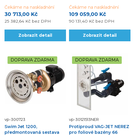
Čekáme na naskladnění
Čekáme na naskladnění
30 713,00 Kč
109 059,00 Kč
25 382,64 Kč
bez DPH
90 131,40 Kč
bez DPH
Zobrazit detail
Zobrazit detail
DOPRAVA ZDARMA
DOPRAVA ZDARMA
vp-300723
vp-30121513NER
Swim Jet 1200,
Protiproud VAG-JET NEREZ
předmontovaná sestava
pro foliové bazény 66