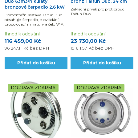
Duo 63m3/h kulatý,
bronz Taifun Duo, 24 cm
bronzové čerpadlo 2,6 kW
Základní prvek pro protiproud
Taifun Duo
Domontážní sestava Taifun Duo
obsahuje: čerpadlo, el.ovládání,
propojovací armatury a čelo V4A.
Ihned k odeslání
Ihned k odeslání
116 459,00 Kč
23 730,00 Kč
96 247,11 Kč
bez DPH
19 611,57 Kč
bez DPH
Přidat do košíku
Přidat do košíku
DOPRAVA ZDARMA
DOPRAVA ZDARMA