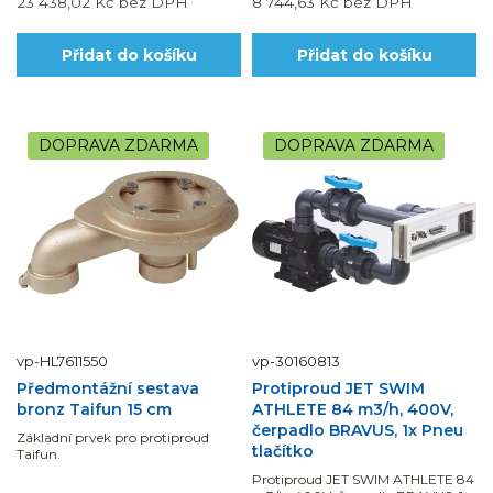
23 438,02 Kč
bez DPH
8 744,63 Kč
bez DPH
Přidat do košíku
Přidat do košíku
DOPRAVA ZDARMA
DOPRAVA ZDARMA
vp-HL7611550
vp-30160813
Předmontážní sestava
Protiproud JET SWIM
bronz Taifun 15 cm
ATHLETE 84 m3/h, 400V,
čerpadlo BRAVUS, 1x Pneu
Základní prvek pro protiproud
tlačítko
Taifun.
Protiproud JET SWIM ATHLETE 84