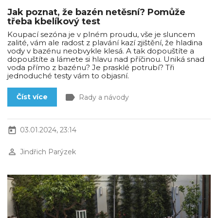
Jak poznat, že bazén netěsní? Pomůže
třeba kbelíkový test
Koupací sezóna je v plném proudu, vše je sluncem
zalité, vám ale radost z plavání kazí zjištění, že hladina
vody v bazénu neobvykle klesá. A tak dopouštíte a
dopouštíte a lámete si hlavu nad příčinou. Uniká snad
voda přímo z bazénu? Je prasklé potrubí? Tři
jednoduché testy vám to objasní.
label
Číst více
Rady a návody
today
03.01.2024, 23:14
perm_identity
Jindřich Parýzek