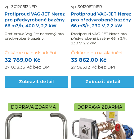
vp-30120513NER
vp-30120511NER
Protiproud VAG-JET Nerez
Protiproud VAG-JET Nerez
pro předvyrobené bazény
pro předvyrobené bazény
66 m3/h, 400 V, 2,2 kW
66 m3/h, 230 V, 2,2 kW
Protiproud Vag-Jet nerezový pro
Protiproud VAG-JET Nerez pro
předvyrobené bazény.
předvyrobené bazény 66 m3/h,
230 V, 2,2 kW.
Čekáme na naskladnění
Čekáme na naskladnění
32 789,00 Kč
33 862,00 Kč
27 098,35 Kč
bez DPH
27 985,12 Kč
bez DPH
Zobrazit detail
Zobrazit detail
DOPRAVA ZDARMA
DOPRAVA ZDARMA