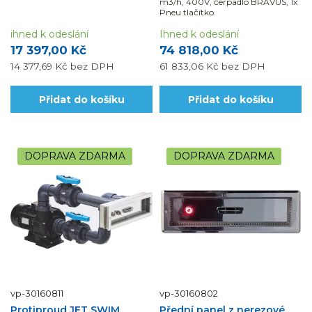
m3/h, 400V, čerpadlo BRAVUS, 1x
Pneu tlačítko.
ihned k odeslání
Ihned k odeslání
17 397,00 Kč
74 818,00 Kč
14 377,69 Kč
bez DPH
61 833,06 Kč
bez DPH
Přidat do košíku
Přidat do košíku
DOPRAVA ZDARMA
DOPRAVA ZDARMA
vp-30160811
vp-30160802
Protiproud JET SWIM
Přední panel z nerezové