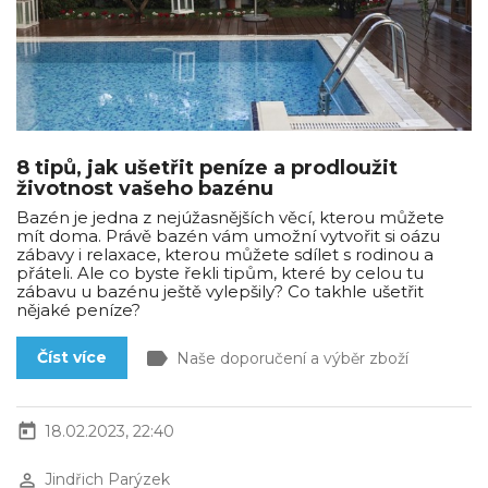
8 tipů, jak ušetřit peníze a prodloužit
životnost vašeho bazénu
Bazén je jedna z nejúžasnějších věcí, kterou můžete
mít doma. Právě bazén vám umožní vytvořit si oázu
zábavy i relaxace, kterou můžete sdílet s rodinou a
přáteli. Ale co byste řekli tipům, které by celou tu
zábavu u bazénu ještě vylepšily? Co takhle ušetřit
nějaké peníze?
label
Číst více
Naše doporučení a výběr zboží
today
18.02.2023, 22:40
perm_identity
Jindřich Parýzek