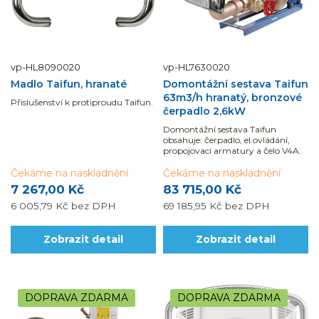
vp-HL8090020
vp-HL7630020
Madlo Taifun, hranaté
Domontážní sestava Taifun
63m3/h hranatý, bronzové
Příslušenství k protiproudu Taifun.
čerpadlo 2,6kW
Domontážní sestava Taifun
obsahuje: čerpadlo, el.ovládání,
propojovací armatury a čelo V4A.
Čekáme na naskladnění
Čekáme na naskladnění
7 267,00 Kč
83 715,00 Kč
6 005,79 Kč
bez DPH
69 185,95 Kč
bez DPH
Zobrazit detail
Zobrazit detail
DOPRAVA ZDARMA
DOPRAVA ZDARMA