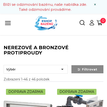
×
Blíží se odzimování bazénu, naše nabídka zde.
Také odzimování provádíme.
0
NEREZOVÉ A BRONZOVÉ
PROTIPROUDY

Výběr
Filtrovat
Zobrazení 1-46 z 46 položek
DOPRAVA ZDARMA
DOPRAVA ZDARMA