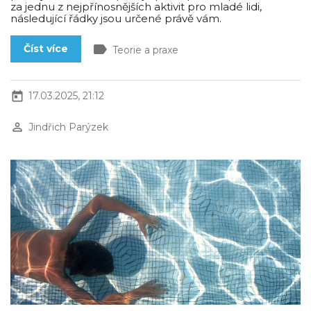
za jednu z nejpřínosnějších aktivit pro mladé lidi,
následující řádky jsou určené právě vám.
label
Číst více
Teorie a praxe
today
17.03.2025, 21:12
perm_identity
Jindřich Parýzek