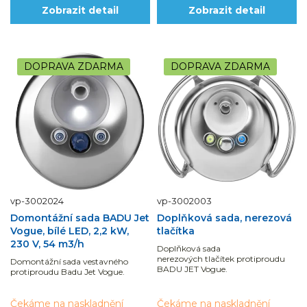
Zobrazit detail
Zobrazit detail
DOPRAVA ZDARMA
DOPRAVA ZDARMA
vp-3002024
vp-3002003
Domontážní sada BADU Jet
Doplňková sada, nerezová
Vogue, bílé LED, 2,2 kW,
tlačítka
230 V, 54 m3/h
Doplňková sada
nerezových tlačítek protiproudu
Domontážní sada vestavného
BADU JET Vogue.
protiproudu Badu Jet Vogue.
Čekáme na naskladnění
Čekáme na naskladnění