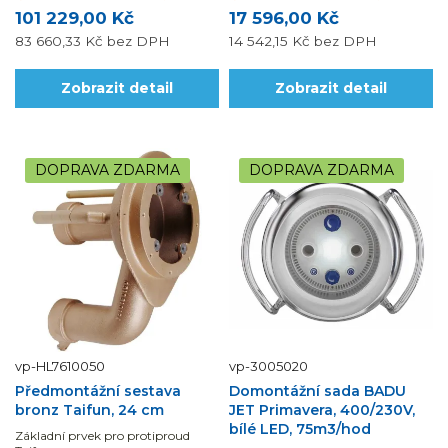
101 229,00 Kč
17 596,00 Kč
83 660,33 Kč
bez DPH
14 542,15 Kč
bez DPH
Zobrazit detail
Zobrazit detail
DOPRAVA ZDARMA
DOPRAVA ZDARMA
vp-HL7610050
vp-3005020
Předmontážní sestava
Domontážní sada BADU
bronz Taifun, 24 cm
JET Primavera, 400/230V,
bílé LED, 75m3/hod
Základní prvek pro protiproud