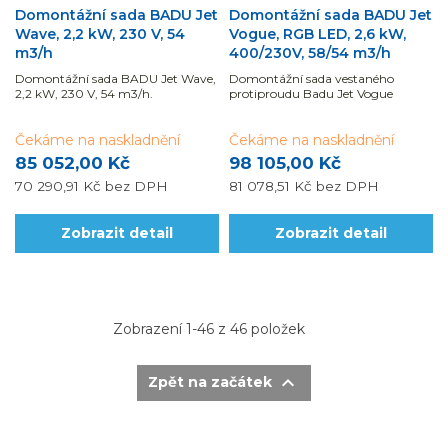
Domontážní sada BADU Jet
Domontážní sada BADU Jet
Wave, 2,2 kW, 230 V, 54
Vogue, RGB LED, 2,6 kW,
m3/h
400/230V, 58/54 m3/h
Domontážní sada BADU Jet Wave,
Domontážní sada vestaného
2,2 kW, 230 V, 54 m3/h.
protiproudu Badu Jet Vogue
Čekáme na naskladnění
Čekáme na naskladnění
85 052,00 Kč
98 105,00 Kč
70 290,91 Kč
bez DPH
81 078,51 Kč
bez DPH
Zobrazit detail
Zobrazit detail
Zobrazení 1-46 z 46 položek

Zpět na začátek