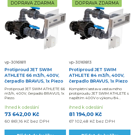
DOPRAVA ZDARMA
DOPRAVA ZDARMA
vp-30161811
vp-30161813
Protiproud JET SWIM
Protiproud JET SWIM
ATHLETE 66 m3/h, 400V,
ATHLETE 84 m3/h, 400V,
čerpadlo BRAVUS, 1x Piezo
čerpadlo BRAVUS, 1x Piezo
Protiproud JET SWIM ATHLETE 66
Kompletní sestava vestavného
m3/h, 400V, čerpadlo BRAVUS, 1x
protiproudu JET SWIM ATHLETE s
Piezo.
napětím 400V o výkonu 84
m3/hodinu, která je vhodná pro
Ihned k odeslání
všechny typy bazénů.
ihned k odeslání
73 642,00 Kč
81 194,00 Kč
60 861,16 Kč
bez DPH
67 102,48 Kč
bez DPH