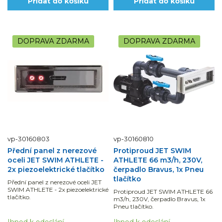
Přidat do košíku
Přidat do košíku
DOPRAVA ZDARMA
DOPRAVA ZDARMA
vp-30160803
vp-30160810
Přední panel z nerezové
Protiproud JET SWIM
oceli JET SWIM ATHLETE -
ATHLETE 66 m3/h, 230V,
2x piezoelektrické tlačítko
čerpadlo Bravus, 1x Pneu
tlačítko
Přední panel z nerezové oceli JET
SWIM ATHLETE - 2x piezoelektrické
Protiproud JET SWIM ATHLETE 66
tlačítko.
m3/h, 230V, čerpadlo Bravus, 1x
Pneu tlačítko.