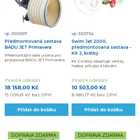
vp-3005011
vp-300734
Předmontovaná sestava
Swim Jet 2000,
BADU JET Primavera
předmontovaná sestava -
Kit 2, krátký
Předmontážní sada určená pro
protiproud BADU JET Primavera.
Kit 2 krátký obsahuje: ventily,
hadice, přírubu a těsnění.
Ihned k odeslání
Ihned k odeslání
18 158,00 Kč
10 503,00 Kč
15 006,61 Kč
bez DPH
8 680,17 Kč
bez DPH
Přidat do košíku
Přidat do košíku
DOPRAVA ZDARMA
DOPRAVA ZDARMA