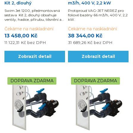
Kit 2, dlouhý
m3/h, 400 V, 2,2 kW
Swim Jet 1200, předmontovaná
Protiproud VAG-JET NEREZ pro
sestava Kit 2, dlouhý obsahuje
foliové bazény 66 m3/h, 400 V, 2,2
ventily, hadice, přírubu, těsnění a
kW.
prodloužení průchodu betonem o
15cm.
Čekáme na naskladnění
Čekáme na naskladnění
13 458,00 Kč
38 344,00 Kč
11 122,31 Kč
bez DPH
31 689,26 Kč
bez DPH
Zobrazit detail
Zobrazit detail
DOPRAVA ZDARMA
DOPRAVA ZDARMA