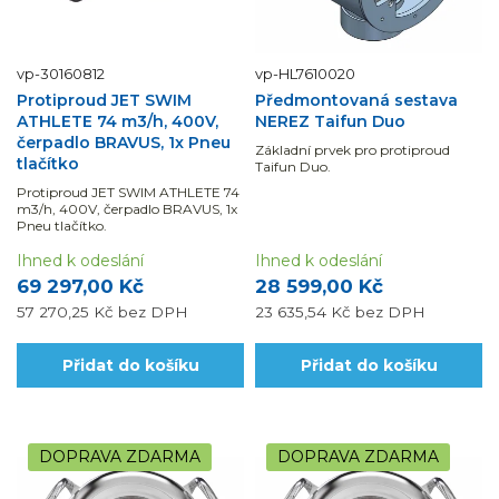
vp-30160812
vp-HL7610020
Protiproud JET SWIM
Předmontovaná sestava
ATHLETE 74 m3/h, 400V,
NEREZ Taifun Duo
čerpadlo BRAVUS, 1x Pneu
Základní prvek pro protiproud
tlačítko
Taifun Duo.
Protiproud JET SWIM ATHLETE 74
m3/h, 400V, čerpadlo BRAVUS, 1x
Pneu tlačítko.
Ihned k odeslání
Ihned k odeslání
69 297,00 Kč
28 599,00 Kč
57 270,25 Kč
bez DPH
23 635,54 Kč
bez DPH
Přidat do košíku
Přidat do košíku
DOPRAVA ZDARMA
DOPRAVA ZDARMA