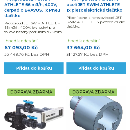
ATHLETE 66 m3/h, 400V,
oceli JET SWIM ATHLETE -
čerpadlo BRAVUS, 1x Pneu
1x piezoelektrické tlačítko
tlačítko
Přední panel z nerezové oceli JET
SWIM ATHLETE - 1x piezoelektrické
Protiproud JET SWIM ATHLETE -
tlačítko.
66 m3/h, 400V, je vhodný pro
fóliové bazény potrubím d 75 mm.
Ihned k odeslání
Ihned k odeslání
67 093,00 Kč
37 664,00 Kč
55 448,76 Kč
bez DPH
31 127,27 Kč
bez DPH
Přidat do košíku
Přidat do košíku
DOPRAVA ZDARMA
DOPRAVA ZDARMA