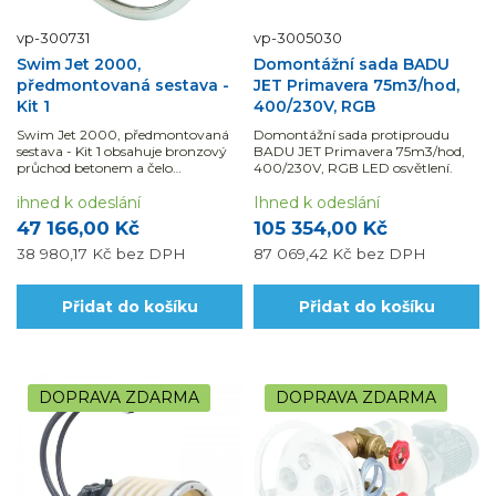
vp-300731
vp-3005030
Swim Jet 2000,
Domontážní sada BADU
předmontovaná sestava -
JET Primavera 75m3/hod,
Kit 1
400/230V, RGB
Swim Jet 2000, předmontovaná
Domontážní sada protiproudu
sestava - Kit 1 obsahuje bronzový
BADU JET Primavera 75m3/hod,
průchod betonem a čelo
400/230V, RGB LED osvětlení.
protiproudu nerez (AISI 316).
ihned k odeslání
Ihned k odeslání
47 166,00 Kč
105 354,00 Kč
38 980,17 Kč
bez DPH
87 069,42 Kč
bez DPH
Přidat do košíku
Přidat do košíku
DOPRAVA ZDARMA
DOPRAVA ZDARMA