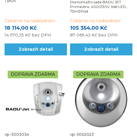
Taifun.
Domontážní sada BADU JET
Primavera, 400/230V, bílé LED,
75m3/hod.
Čekáme na naskladnění
Čekáme na naskladnění
18 114,00 Kč
105 354,00 Kč
14 970,25 Kč
bez DPH
87 069,42 Kč
bez DPH
Zobrazit detail
Zobrazit detail
DOPRAVA ZDARMA
DOPRAVA ZDARMA
vp-3003034
vp-3002023