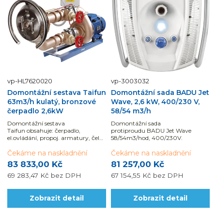
vp-HL7620020
vp-3003032
Domontážní sestava Taifun
Domontážní sada BADU Jet
63m3/h kulatý, bronzové
Wave, 2,6 kW, 400/230 V,
čerpadlo 2,6kW
58/54 m3/h
Domontážní sestava
Domontážní sada
Taifun obsahuje: čerpadlo,
protiproudu BADU Jet Wave
el.ovládání, propoj. armatury, čelo
58/54m3/hod, 400/230V.
V4A..
Čekáme na naskladnění
Čekáme na naskladnění
83 833,00 Kč
81 257,00 Kč
69 283,47 Kč
bez DPH
67 154,55 Kč
bez DPH
Zobrazit detail
Zobrazit detail