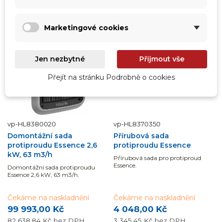
DOPRAVA ZDARMA
Marketingové cookies
Jen nezbytné
Přijmout vše
Přejít na stránku Podrobně o cookies
vp-HL8380020
vp-HL8370350
Domontážní sada
Přírubová sada
protiproudu Essence 2,6
protiproudu Essence
kW, 63 m3/h
Přírubová sada pro protiproud
Essence.
Domontážní sada protiproudu
Essence 2,6 kW, 63 m3/h.
Čekáme na naskladnění
Čekáme na naskladnění
99 993,00 Kč
4 048,00 Kč
82 638,84 Kč
bez DPH
3 345,45 Kč
bez DPH