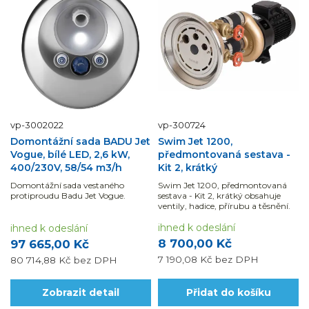
vp-3002022
vp-300724
Domontážní sada BADU Jet
Swim Jet 1200,
Vogue, bílé LED, 2,6 kW,
předmontovaná sestava -
400/230V, 58/54 m3/h
Kit 2, krátký
Domontážní sada vestaného
Swim Jet 1200, předmontovaná
protiproudu Badu Jet Vogue.
sestava - Kit 2, krátký obsahuje
ventily, hadice, přírubu a těsnění.
ihned k odeslání
ihned k odeslání
8 700,00 Kč
97 665,00 Kč
7 190,08 Kč
bez DPH
80 714,88 Kč
bez DPH
Zobrazit detail
Přidat do košíku