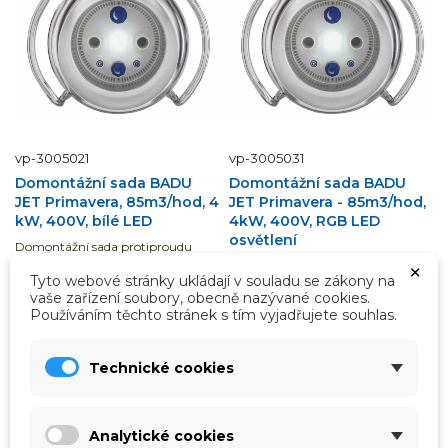
vp-3005021
vp-3005031
Domontážní sada BADU
Domontážní sada BADU
JET Primavera, 85m3/hod, 4
JET Primavera - 85m3/hod,
kW, 400V, bílé LED
4kW, 400V, RGB LED
osvětlení
Domontážní sada protiproudu
BADU JET Primavera, 85m3/hod,
×
Domontážní sada protiproudu
400/230V, 4kW, bílé LED
Tyto webové stránky ukládají v souladu se zákony na
BADU JET Primavera -
osvětlení.
85m3/hod, 400V, RGB LED
vaše zařízení soubory, obecně nazývané cookies.
osvětlení.
Používáním těchto stránek s tím vyjadřujete souhlas.
Čekáme na naskladnění
Čekáme na naskladnění
112 707,00 Kč
112 707,00 Kč
Technické cookies
93 146,28 Kč
bez DPH
93 146,28 Kč
bez DPH
Zobrazit detail
Zobrazit detail
Analytické cookies