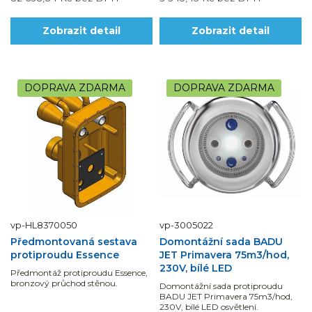
Zobrazit detail
Zobrazit detail
DOPRAVA ZDARMA
DOPRAVA ZDARMA
vp-HL8370050
vp-3005022
Předmontovaná sestava
Domontážní sada BADU
protiproudu Essence
JET Primavera 75m3/hod,
230V, bílé LED
Předmontáž protiproudu Essence,
bronzový průchod stěnou.
Domontážní sada protiproudu
BADU JET Primavera 75m3/hod,
230V, bílé LED osvětlení.