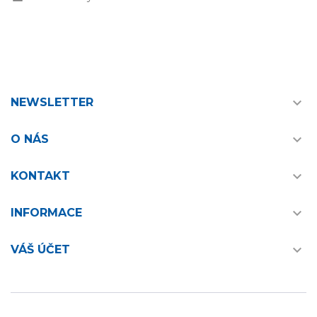

NEWSLETTER

O NÁS

KONTAKT

INFORMACE

VÁŠ ÚČET