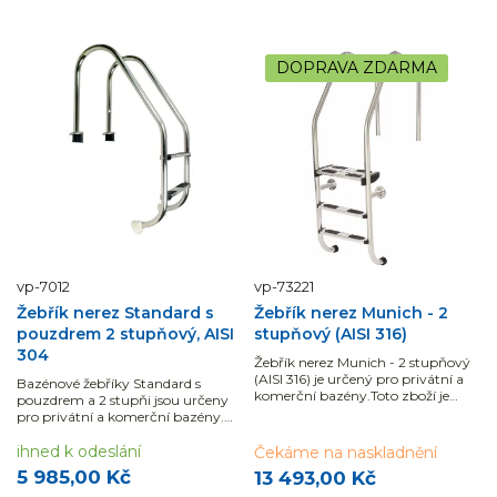
DOPRAVA ZDARMA
vp-7012
vp-73221
Žebřík nerez Standard s
Žebřík nerez Munich - 2
pouzdrem 2 stupňový, AISI
stupňový (AISI 316)
304
Žebřík nerez Munich - 2 stupňový
(AISI 316) je určený pro privátní a
Bazénové žebříky Standard s
komerční bazény.Toto zboží je
pouzdrem a 2 stupňi jsou určeny
pouze na objednávku
pro privátní a komerční bazény.
Jsou vyrobeny z leštěné nerez oceli
AISI...
ihned k odeslání
Čekáme na naskladnění
5 985,00 Kč
13 493,00 Kč