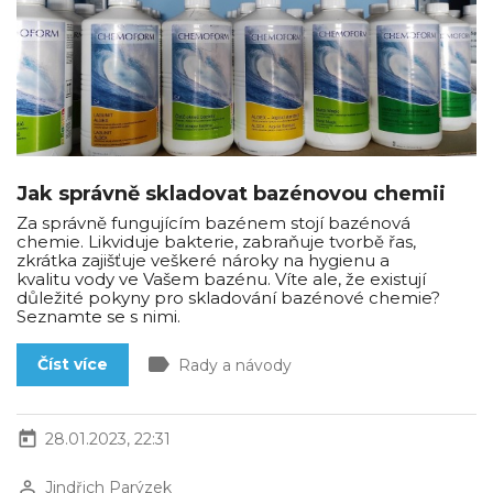
Jak správně skladovat bazénovou chemii
Za správně fungujícím bazénem stojí bazénová
chemie. Likviduje bakterie, zabraňuje tvorbě řas,
zkrátka zajišťuje veškeré nároky na hygienu a
kvalitu vody ve Vašem bazénu. Víte ale, že existují
důležité pokyny pro skladování bazénové chemie?
Seznamte se s nimi.
label
Číst více
Rady a návody
today
28.01.2023, 22:31
perm_identity
Jindřich Parýzek