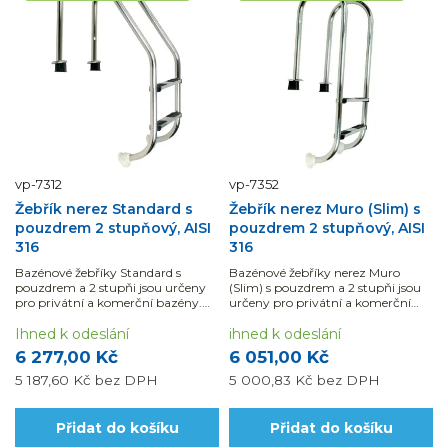
vp-7312
vp-7352
Žebřík nerez Standard s
Žebřík nerez Muro (Slim) s
pouzdrem 2 stupňový, AISI
pouzdrem 2 stupňový, AISI
316
316
Bazénové žebříky Standard s
Bazénové žebříky nerez Muro
pouzdrem a 2 stupňi jsou určeny
(Slim) s pouzdrem a 2 stupňi jsou
pro privátní a komerční bazény.
určeny pro privátní a komerční
Jsou vyrobeny z leštěné nerez oceli
bazény. Jsou vyrobeny z leštěné
AISI 316 průměru 43 mm.
Ihned k odeslání
nerez...
ihned k odeslání
6 277,00 Kč
6 051,00 Kč
5 187,60 Kč
bez DPH
5 000,83 Kč
bez DPH
Přidat do košíku
Přidat do košíku