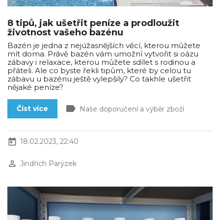
8 tipů, jak ušetřit peníze a prodloužit
životnost vašeho bazénu
Bazén je jedna z nejúžasnějších věcí, kterou můžete
mít doma. Právě bazén vám umožní vytvořit si oázu
zábavy i relaxace, kterou můžete sdílet s rodinou a
přáteli. Ale co byste řekli tipům, které by celou tu
zábavu u bazénu ještě vylepšily? Co takhle ušetřit
nějaké peníze?
label
Číst více
Naše doporučení a výběr zboží
today
18.02.2023, 22:40
perm_identity
Jindřich Parýzek