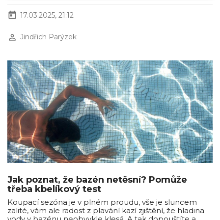
today
17.03.2025, 21:12
perm_identity
Jindřich Parýzek
Jak poznat, že bazén netěsní? Pomůže
třeba kbelíkový test
Koupací sezóna je v plném proudu, vše je sluncem
zalité, vám ale radost z plavání kazí zjištění, že hladina
vody v bazénu neobvykle klesá. A tak dopouštíte a