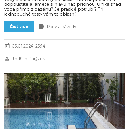
dopouštíte a lámete si hlavu nad příčinou. Uniká snad
voda přímo z bazénu? Je prasklé potrubí? Tři
jednoduché testy vám to objasní.
label
Číst více
Rady a návody
today
03.01.2024, 23:14
perm_identity
Jindřich Parýzek