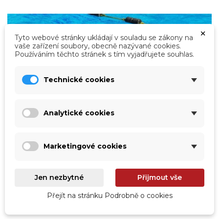
×
Tyto webové stránky ukládají v souladu se zákony na
vaše zařízení soubory, obecně nazývané cookies.
Používáním těchto stránek s tím vyjadřujete souhlas.
Technické cookies
Analytické cookies
Výhody plavání od A do Z aneb Proč je
plavání tak skvělé
Marketingové cookies
Pokud hledáte sport, který rozhýbe vaše děti, nebo
přemýšlíte nad tím, proč je právě plavání považováno
za jednu z nejpřínosnějších aktivit pro mladé lidi,
Jen nezbytné
Přijmout vše
následující řádky jsou určené právě vám.
Přejít na stránku Podrobně o cookies
label
Číst více
Teorie a praxe