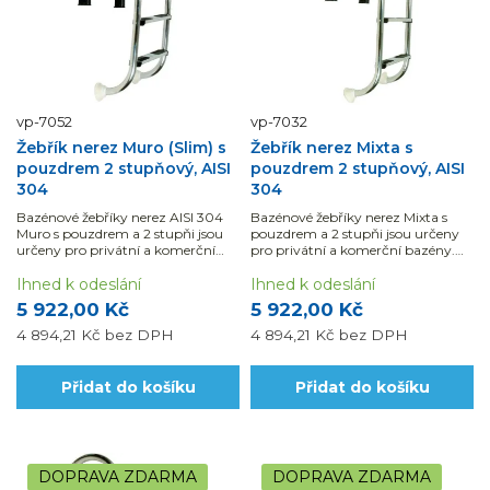
vp-7052
vp-7032
Žebřík nerez Muro (Slim) s
Žebřík nerez Mixta s
pouzdrem 2 stupňový, AISI
pouzdrem 2 stupňový, AISI
304
304
Bazénové žebříky nerez AISI 304
Bazénové žebříky nerez Mixta s
Muro s pouzdrem a 2 stupňi jsou
pouzdrem a 2 stupňi jsou určeny
určeny pro privátní a komerční
pro privátní a komerční bazény.
bazény. Jsou vyrobeny z leštěné...
Jsou vyrobeny z leštěné nerez
Ihned k odeslání
oceli...
Ihned k odeslání
5 922,00 Kč
5 922,00 Kč
4 894,21 Kč
bez DPH
4 894,21 Kč
bez DPH
Přidat do košíku
Přidat do košíku
DOPRAVA ZDARMA
DOPRAVA ZDARMA