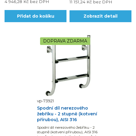
4 946,28 Kč
bez DPH
11 151,24 Kč
bez DPH
Přidat do košíku
Zobrazit detail
DOPRAVA ZDARMA
vp-73921
Spodní díl nerezového
žebříku - 2 stupně (kotvení
přírubou), AISI 316
Spodní díl nerezového žebříku - 2
stupně (kotvení přírubou), AISI 316