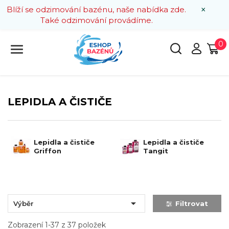
×
Blíží se odzimování bazénu, naše nabídka zde.
Také odzimování provádíme.
0
LEPIDLA A ČISTIČE
Lepidla a čističe
Lepidla a čističe
Griffon
Tangit

Výběr
Filtrovat
Zobrazení 1-37 z 37 položek