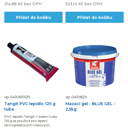
214,88 Kč
bez DPH
523,14 Kč
bez DPH
Přidat do košíku
Přidat do košíku
vp-0410610125
vp-0410825
Tangit PVC lepidlo 125 g
Mazací gel - BLUE GEL -
tuba
2,5kg
PVC lepidlo Tangit v balení tuby
125 g se používá pro lepení
termoplastových tlakových