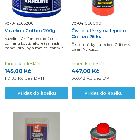
vp-042563200
vp-0410600001
Vazelína Griffon 200g
Čistící utěrky na lepidlo
Griffon 75 ks
Vazelína Griffon pro údržbu a
ochranu kovů, jako je (zahradní)
Čistící utěrky na lepidlo Griffon v
nářadí, šrouby a matice, panty a
balení 75 kusů.
svorky baterie, proti oxidaci a
korozi v balení...
Ihned k odeslání
ihned k odeslání
145,00 Kč
447,00 Kč
119,83 Kč
bez DPH
369,42 Kč
bez DPH
Přidat do košíku
Přidat do košíku