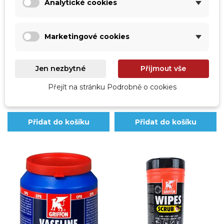
bvz-317040
bvz-317016
Analytické cookies
Lepidlo PVC GRIFFON
Lepidlo PVC GRIFFON UNI-
WDF-05 rychloschnoucí -
100 125g tuba
250 ml
Marketingové cookies
Jen nezbytné
Přijmout vše
Ihned k odeslání
Ihned k odeslání
359,00 Kč
226,00 Kč
Přejít na stránku Podrobně o cookies
296,69 Kč
bez DPH
186,78 Kč
bez DPH
Přidat do košíku
Přidat do košíku