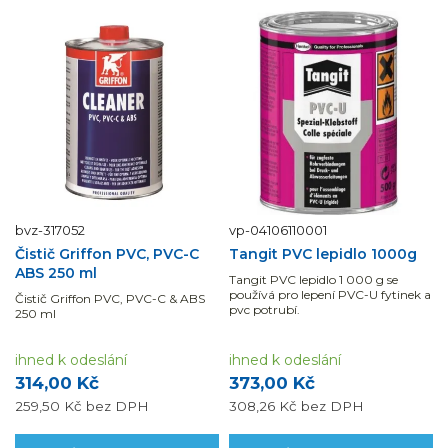
bvz-317052
vp-04106110001
Čistič Griffon PVC, PVC-C
Tangit PVC lepidlo 1000g
ABS 250 ml
Tangit PVC lepidlo 1 000 g se
používá pro lepení PVC-U fytinek a
Čistič Griffon PVC, PVC-C & ABS
pvc potrubí.
250 ml
ihned k odeslání
ihned k odeslání
314,00 Kč
373,00 Kč
259,50 Kč
bez DPH
308,26 Kč
bez DPH