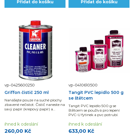
Přidat do košíku
Přidat do košíku
vp-0425600250
vp-0410610500
Griffon čistič 250 ml
Tangit PVC lepidlo 500 g
se štětcem
Nanášejte pouze na suché plochy
zbavené nečistot. Čistič naneste na
Tangit PVC lepidlo 500 g se
savý papír (krepový papír) a
štětcem se používá pro lepení
očistěte plochy. Před nanesením...
PVC-U fytinek a pvc potrubí.
ihned k odeslání
ihned k odeslání
260,00 Kč
633,00 Kč