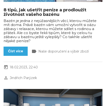
8 tipů, jak ušetřit peníze a prodloužit
životnost vašeho bazénu
Bazén je jedna z nejúžasnějších věcí, kterou můžete
mít doma. Právě bazén vám umožní vytvořit si oázu
zábavy i relaxace, kterou můžete sdílet s rodinou a
přáteli. Ale co byste řekli tipům, které by celou tu
zábavu u bazénu ještě vylepšily? Co takhle ušetřit
nějaké peníze?
label
Číst více
Naše doporučení a výběr zboží
today
18.02.2023, 22:40
perm_identity
Jindřich Parýzek