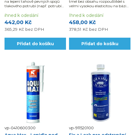
na lepení tahově pevných spojů
tmel bez obsahu rozpouštědel s
tlakového potrubí (např. potrubí
velmi vysokou elasticitou na bázi
na pitnou vodu) s fitinky PVC-U.
SM-Polymeru
Pro kvalitní lepený spoj je nutné
ihned k odeslání
Ihned k odeslání
použít čistič, který lepené spoje...
442,00 Kč
458,00 Kč
365,29 Kč
bez DPH
378,51 Kč
bez DPH
Přidat do košíku
Přidat do košíku
vp-0410600300
vp-911520100
Aqua Max - Lepidlo pod
Fix a Leak pro odstranění