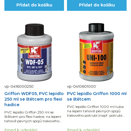
Přidat do košíku
Přidat do košíku
vp-0416000250
vp-0410601000
Griffon WDF05, PVC lepidlo
PVC lepidlo Griffon 1000 ml
250 ml se štětcem pro flexi
se štětcem
hadice
PVC lepidlo Griffon 1000 ml tuba
na lepení tahově pevných spojů
PVC lepidlo Griffon 250 ml se
tlakového potrubí (např. potrubí
štětcem pro flexi hadice, na lepení
na pitnou vodu) s fitinky PVC-U.
tahově pevných spojů tlakového
Pro kvalitní lepený spoj je nutné
potrubí (např. potrubí na pitnou
použít čistič, který lepené...
vodu) s fitinky PVC-U. Pro kvalitní
ihned k odeslání
ihned k odeslání