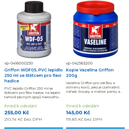
vp-0416000250
vp-042563200
Griffon WDF05, PVC lepidlo
Kopie Vazelína Griffon
250 ml se štětcem pro flexi
200g
hadice
Vazelína Griffon pro údržbu a
ochranu kovů, jako je (zahradní)
PVC lepidlo Griffon 250 ml se
nářadí, šrouby a matice, panty a
štětcem pro flexi hadice, na lepení
svorky baterie, proti oxidaci a
tahově pevných spojů tlakového
korozi v balení 200g.
potrubí (např. potrubí na pitnou
vodu) s fitinky PVC-U. Pro kvalitní
ihned k odeslání
Ihned k odeslání
lepený spoj je nutné použít...
255,00 Kč
145,00 Kč
210,74 Kč
bez DPH
119,83 Kč
bez DPH