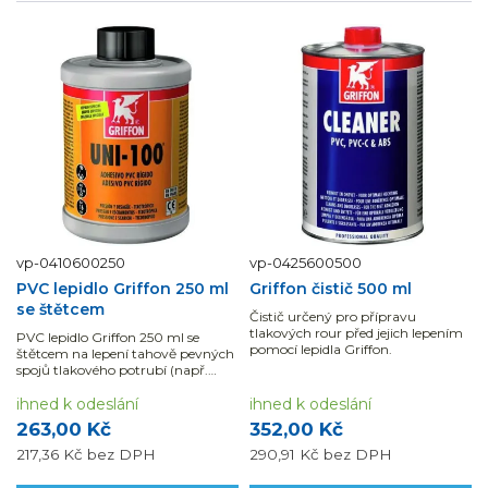
vp-0410600250
vp-0425600500
PVC lepidlo Griffon 250 ml
Griffon čistič 500 ml
se štětcem
Čistič určený pro přípravu
tlakových rour před jejich lepením
PVC lepidlo Griffon 250 ml se
pomocí lepidla Griffon.
štětcem na lepení tahově pevných
spojů tlakového potrubí (např.
potrubí na pitnou vodu) s fitinky
PVC-U. Pro kvalitní lepený spoj je
ihned k odeslání
ihned k odeslání
nutné použít čistič, který lepené...
263,00 Kč
352,00 Kč
217,36 Kč
bez DPH
290,91 Kč
bez DPH