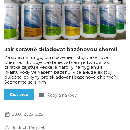
Jak správně skladovat bazénovou chemii
Za správně fungujícím bazénem stojí bazénová
chemie. Likviduje bakterie, zabraňuje tvorbě řas,
zkrátka zajišťuje veškeré nároky na hygienu a
kvalitu vody ve Vašem bazénu. Víte ale, že existují
důležité pokyny pro skladování bazénové chemie?
Seznamte se s nimi.
label
Číst více
Rady a návody
today
28.01.2023, 22:31
perm_identity
Jindřich Parýzek