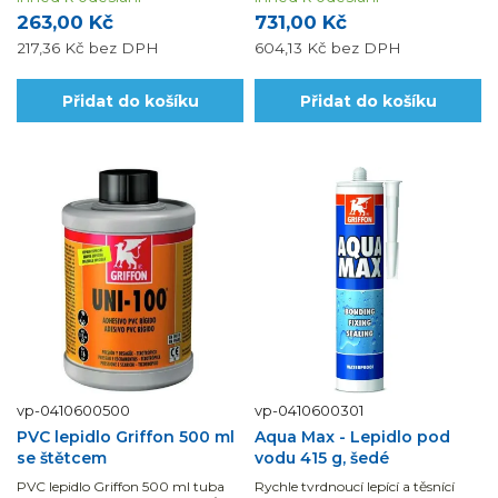
lepený spoj je nutné použít...
263,00 Kč
731,00 Kč
217,36 Kč
bez DPH
604,13 Kč
bez DPH
Přidat do košíku
Přidat do košíku
vp-0410600500
vp-0410600301
PVC lepidlo Griffon 500 ml
Aqua Max - Lepidlo pod
se štětcem
vodu 415 g, šedé
PVC lepidlo Griffon 500 ml tuba
Rychle tvrdnoucí lepící a těsnící