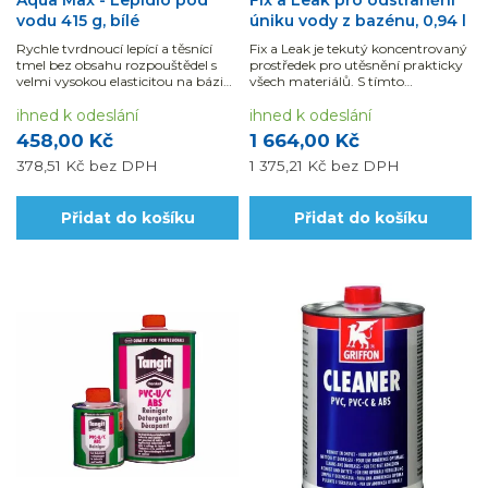
vodu 415 g, bílé
úniku vody z bazénu, 0,94 l
Rychle tvrdnoucí lepící a těsnící
Fix a Leak je tekutý koncentrovaný
tmel bez obsahu rozpouštědel s
prostředek pro utěsnění prakticky
velmi vysokou elasticitou na bázi
všech materiálů. S tímto
SM-Polymeru.
bazénovým lepidlem snadno
ihned k odeslání
utěsníte otvory v průměru až 3,17
ihned k odeslání
mm.
458,00 Kč
1 664,00 Kč
378,51 Kč
bez DPH
1 375,21 Kč
bez DPH
Přidat do košíku
Přidat do košíku