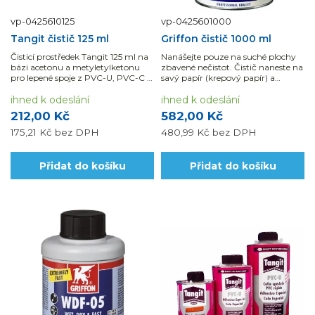
vp-0425610125
vp-0425601000
Tangit čistič 125 ml
Griffon čistič 1000 ml
Čisticí prostředek Tangit 125 ml na
Nanášejte pouze na suché plochy
bázi acetonu a metyletylketonu
zbavené nečistot. Čistič naneste na
pro lepené spoje z PVC-U, PVC-C a
savý papír (krepový papír) a
ABS.
očistěte plochy. Před nanesením...
ihned k odeslání
ihned k odeslání
212,00 Kč
582,00 Kč
175,21 Kč
bez DPH
480,99 Kč
bez DPH
Přidat do košíku
Přidat do košíku