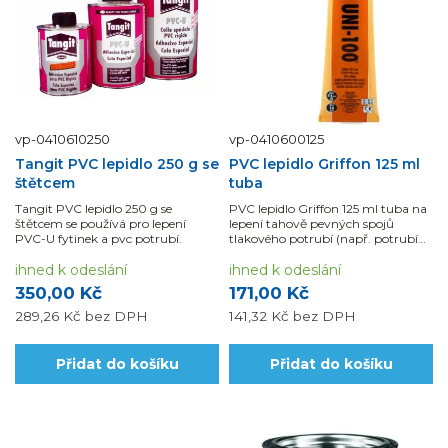
vp-0410610250
vp-0410600125
Tangit PVC lepidlo 250 g se
PVC lepidlo Griffon 125 ml
štětcem
tuba
Tangit PVC lepidlo 250 g se
PVC lepidlo Griffon 125 ml tuba na
štětcem se používá pro lepení
lepení tahově pevných spojů
PVC-U fytinek a pvc potrubí.
tlakového potrubí (např. potrubí
na pitnou vodu) s fitinky PVC-U.
ihned k odeslání
ihned k odeslání
350,00 Kč
171,00 Kč
289,26 Kč
bez DPH
141,32 Kč
bez DPH
Přidat do košíku
Přidat do košíku