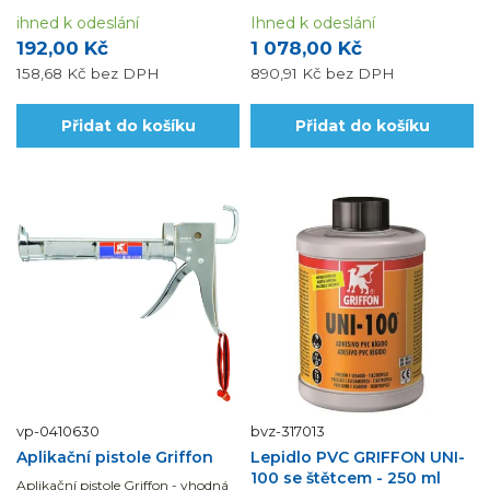
potrubních systémů z tvrzeného
PVC.
ihned k odeslání
Ihned k odeslání
192,00 Kč
1 078,00 Kč
158,68 Kč
bez DPH
890,91 Kč
bez DPH
Přidat do košíku
Přidat do košíku
vp-0410630
bvz-317013
Aplikační pistole Griffon
Lepidlo PVC GRIFFON UNI-
100 se štětcem - 250 ml
Aplikační pistole Griffon - vhodná