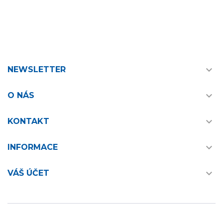

NEWSLETTER

O NÁS

KONTAKT

INFORMACE

VÁŠ ÚČET