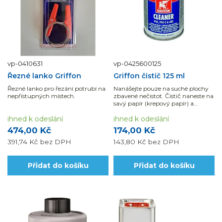
vp-0410631
vp-0425600125
Řezné lanko Griffon
Griffon čistič 125 ml
Řezné lanko pro řezání potrubí na
Nanášejte pouze na suché plochy
nepřístupných místech.
zbavené nečistot. Čistič naneste na
savý papír (krepový papír) a
očistěte plochy. Před nanesením...
ihned k odeslání
ihned k odeslání
474,00 Kč
174,00 Kč
391,74 Kč
bez DPH
143,80 Kč
bez DPH
Přidat do košíku
Přidat do košíku