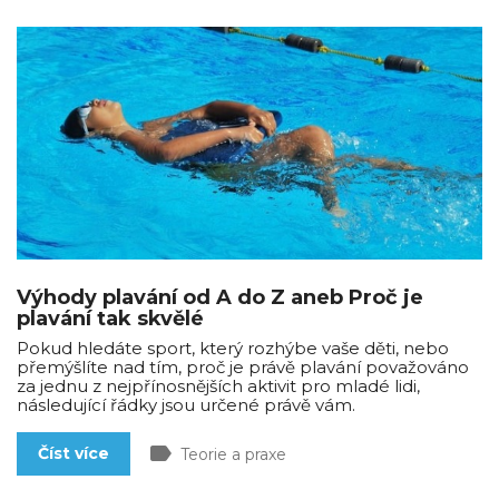
Výhody plavání od A do Z aneb Proč je
plavání tak skvělé
Pokud hledáte sport, který rozhýbe vaše děti, nebo
přemýšlíte nad tím, proč je právě plavání považováno
za jednu z nejpřínosnějších aktivit pro mladé lidi,
následující řádky jsou určené právě vám.
label
Číst více
Teorie a praxe