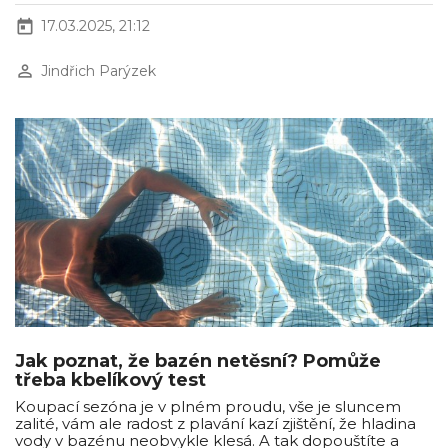
today
17.03.2025, 21:12
perm_identity
Jindřich Parýzek
Jak poznat, že bazén netěsní? Pomůže
třeba kbelíkový test
Koupací sezóna je v plném proudu, vše je sluncem
zalité, vám ale radost z plavání kazí zjištění, že hladina
vody v bazénu neobvykle klesá. A tak dopouštíte a