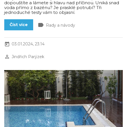
dopouštíte a lámete si hlavu nad příčinou. Uniká snad
voda přímo z bazénu? Je prasklé potrubí? Tři
jednoduché testy vám to objasní.
label
Číst více
Rady a návody
today
03.01.2024, 23:14
perm_identity
Jindřich Parýzek