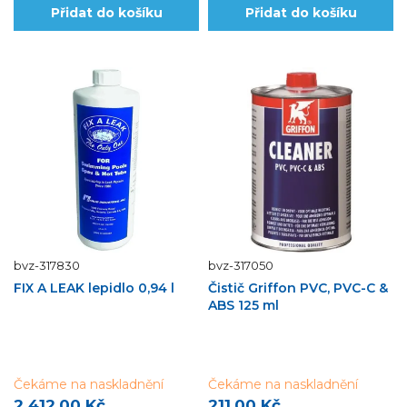
Přidat do košíku
Přidat do košíku
bvz-317830
bvz-317050
FIX A LEAK lepidlo 0,94 l
Čistič Griffon PVC, PVC-C &
ABS 125 ml
Čekáme na naskladnění
Čekáme na naskladnění
2 412,00 Kč
211,00 Kč