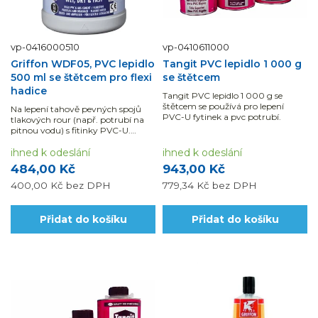
vp-0416000510
vp-0410611000
Griffon WDF05, PVC lepidlo
Tangit PVC lepidlo 1 000 g
500 ml se štětcem pro flexi
se štětcem
hadice
Tangit PVC lepidlo 1 000 g se
štětcem se používá pro lepení
Na lepení tahově pevných spojů
PVC-U fytinek a pvc potrubí.
tlakových rour (např. potrubí na
pitnou vodu) s fitinky PVC-U.
Lepidlo Griffon před použitím
dobře potřepejte. Pro kvalitní
ihned k odeslání
ihned k odeslání
lepený spoj je nutné použít čistič,...
484,00 Kč
943,00 Kč
400,00 Kč
bez DPH
779,34 Kč
bez DPH
Přidat do košíku
Přidat do košíku