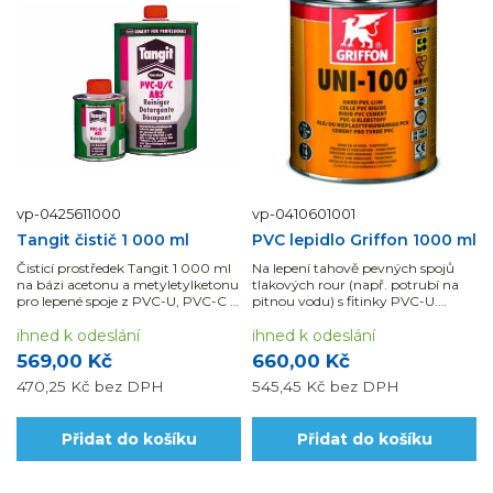
vp-0425611000
vp-0410601001
Tangit čistič 1 000 ml
PVC lepidlo Griffon 1000 ml
Čisticí prostředek Tangit 1 000 ml
Na lepení tahově pevných spojů
na bázi acetonu a metyletylketonu
tlakových rour (např. potrubí na
pro lepené spoje z PVC-U, PVC-C a
pitnou vodu) s fitinky PVC-U.
ABS.
Lepidlo Griffon před použitím
ihned k odeslání
dobře protřepejte.
ihned k odeslání
569,00 Kč
660,00 Kč
470,25 Kč
bez DPH
545,45 Kč
bez DPH
Přidat do košíku
Přidat do košíku