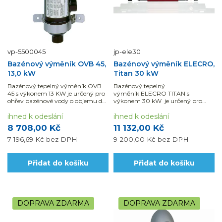
vp-5500045
jp-ele30
Bazénový výměník OVB 45,
Bazénový výměník ELECRO,
13,0 kW
Titan 30 kW
Bazénový tepelný výměník OVB
Bazénový tepelný
45 s výkonem 13 KW je určený pro
výměník ELECRO TITAN s
ohřev bazénové vody o objemu do
výkonem 30 kW je určený pro
15 m3.Využijte možnosti naší
ohřev bazénové vody o objemu 0 -
montáže a dodávky materiálu s
ihned k odeslání
20 m3.
ihned k odeslání
DPH ve snížené sazbě.
8 708,00 Kč
11 132,00 Kč
7 196,69 Kč
bez DPH
9 200,00 Kč
bez DPH
Přidat do košíku
Přidat do košíku
DOPRAVA ZDARMA
DOPRAVA ZDARMA