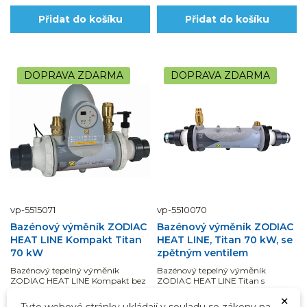
Přidat do košíku
Přidat do košíku
DOPRAVA ZDARMA
DOPRAVA ZDARMA
vp-5515071
vp-5510070
Bazénový výměník ZODIAC
Bazénový výměník ZODIAC
HEAT LINE Kompakt Titan
HEAT LINE, Titan 70 kW, se
70 kW
zpětným ventilem
Bazénový tepelný výměník
Bazénový tepelný výměník
ZODIAC HEAT LINE Kompakt bez
ZODIAC HEAT LINE Titan s
oběhového čerpadla Titan s
výkonem 70 kW se zpětným
×
výkonem 70 kW s ovládacím
ventilem je určený pro ohřev
Tyto webové stránky ukládají v souladu se zákony na