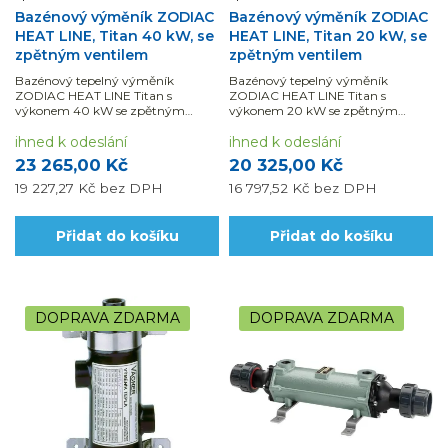
Bazénový výměník ZODIAC
Bazénový výměník ZODIAC
HEAT LINE, Titan 40 kW, se
HEAT LINE, Titan 20 kW, se
zpětným ventilem
zpětným ventilem
Bazénový tepelný výměník
Bazénový tepelný výměník
ZODIAC HEAT LINE Titan s
ZODIAC HEAT LINE Titan s
výkonem 40 kW se zpětným
výkonem 20 kW se zpětným
ventilem je určený pro ohřev
ventilem je určený pro ohřev
bazénové vody o objemu...
ihned k odeslání
bazénové vody do objemu...
ihned k odeslání
23 265,00 Kč
20 325,00 Kč
19 227,27 Kč
bez DPH
16 797,52 Kč
bez DPH
Přidat do košíku
Přidat do košíku
DOPRAVA ZDARMA
DOPRAVA ZDARMA