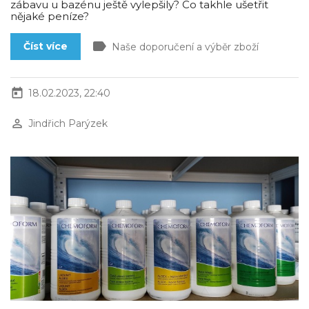
zábavu u bazénu ještě vylepšily? Co takhle ušetřit
nějaké peníze?
label
Číst více
Naše doporučení a výběr zboží
today
18.02.2023, 22:40
perm_identity
Jindřich Parýzek