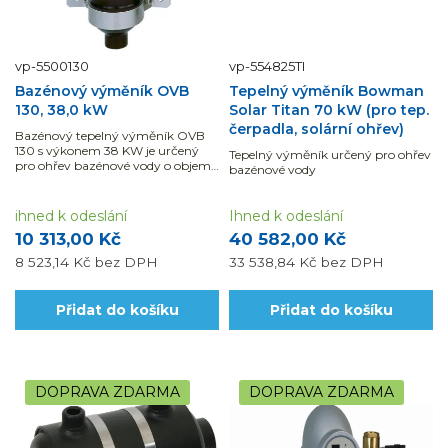
vp-5500130
vp-554825TI
Bazénový výměník OVB
Tepelný výměník Bowman
130, 38,0 kW
Solar Titan 70 kW (pro tep.
čerpadla, solární ohřev)
Bazénový tepelný výměník OVB
130 s výkonem 38 KW je určený
Tepelný výměník určený pro ohřev
pro ohřev bazénové vody o objemu
bazénové vody
do 40 m3.Využijte...
ihned k odeslání
Ihned k odeslání
10 313,00 Kč
40 582,00 Kč
8 523,14 Kč
bez DPH
33 538,84 Kč
bez DPH
Přidat do košíku
Přidat do košíku
DOPRAVA ZDARMA
DOPRAVA ZDARMA