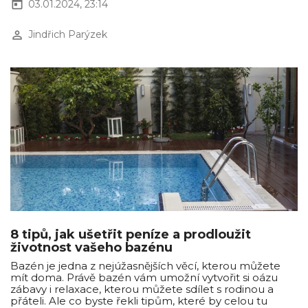
today
03.01.2024, 23:14
perm_identity
Jindřich Parýzek
8 tipů, jak ušetřit peníze a prodloužit
životnost vašeho bazénu
Bazén je jedna z nejúžasnějších věcí, kterou můžete
mít doma. Právě bazén vám umožní vytvořit si oázu
zábavy i relaxace, kterou můžete sdílet s rodinou a
přáteli. Ale co byste řekli tipům, které by celou tu