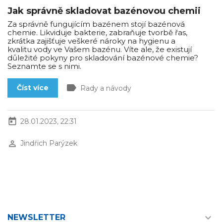
Jak správně skladovat bazénovou chemii
Za správně fungujícím bazénem stojí bazénová
chemie. Likviduje bakterie, zabraňuje tvorbě řas,
zkrátka zajišťuje veškeré nároky na hygienu a
kvalitu vody ve Vašem bazénu. Víte ale, že existují
důležité pokyny pro skladování bazénové chemie?
Seznamte se s nimi.
label
Číst více
Rady a návody
today
28.01.2023, 22:31
perm_identity
Jindřich Parýzek

NEWSLETTER