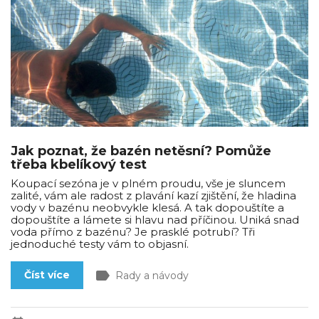
Jak poznat, že bazén netěsní? Pomůže
třeba kbelíkový test
Koupací sezóna je v plném proudu, vše je sluncem
zalité, vám ale radost z plavání kazí zjištění, že hladina
vody v bazénu neobvykle klesá. A tak dopouštíte a
dopouštíte a lámete si hlavu nad příčinou. Uniká snad
voda přímo z bazénu? Je prasklé potrubí? Tři
jednoduché testy vám to objasní.
label
Číst více
Rady a návody