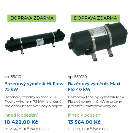
DOPRAVA ZDARMA
DOPRAVA ZDARMA
vp-55013
vp-550120
Bazénový výměník Hi-Flow
Bazénový výměník Maxi-
75 kW
Flo 40 kW
Bazénový tepelný výměník Hi-
Bazénový tepelný výměník Maxi-
Flow s výkonem 75 kW je určený
Flo s výkonem 40 kW je určený
pro ohřev bazénové vody o objemu
pro ohřev bazénové vody do
40 - 60 m3.
objemu 20 m3.Využijte...
ihned k odeslání
ihned k odeslání
18 422,00 Kč
13 564,00 Kč
15 224,79 Kč
bez DPH
11 209,92 Kč
bez DPH