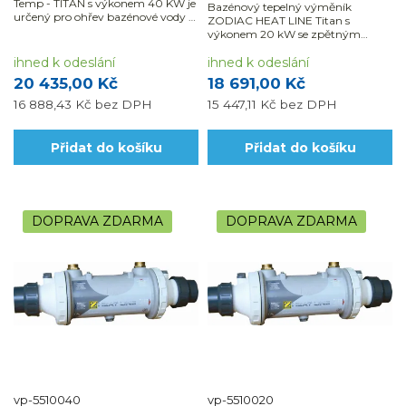
Temp - TITAN s výkonem 40 KW je
Bazénový tepelný výměník
určený pro ohřev bazénové vody o
ZODIAC HEAT LINE Titan s
objemu 25 - 40 m3. Odolný...
výkonem 20 kW se zpětným
ventilem je určený pro ohřev
ihned k odeslání
bazénové vody do objemu 50 m3.
ihned k odeslání
20 435,00 Kč
18 691,00 Kč
16 888,43 Kč
bez DPH
15 447,11 Kč
bez DPH
Přidat do košíku
Přidat do košíku
DOPRAVA ZDARMA
DOPRAVA ZDARMA
vp-5510040
vp-5510020