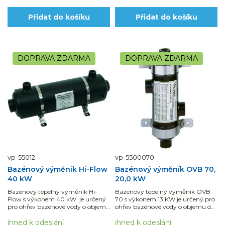
Přidat do košíku
Přidat do košíku
DOPRAVA ZDARMA
DOPRAVA ZDARMA
vp-55012
vp-5500070
Bazénový výměník Hi-Flow
Bazénový výměník OVB 70,
40 kW
20,0 kW
Bazénový tepelný výměník Hi-
Bazénový tepelný výměník OVB
Flow s výkonem 40 kW je určený
70 s výkonem 13 KW je určený pro
pro ohřev bazénové vody o objemu
ohřev bazénové vody o objemu do
25 - 35 m3.
25 m3.Využijte...
ihned k odeslání
ihned k odeslání