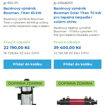
jp-5113-3Ti
jp-0554825TI
Bazénový výměník
Bazénový výměník
Bowman, Titan 65 kW
Bowman Solar Titan 70 kW
pro tepelná čerpadla i
Bazénový výměník Bowman,
solární ohřev
Titan s výkonem 65 KW je určený
pro ohřev bazénové vody o objemu
Bazénový tepelný výměník
30 - 50 m3. Odolný mořské i slané
Bowman - TITAN s výkonem 70
vodě.
KW (pro tepelná čerpadla a solární
ohřev), je určený pro ohřev
ihned k odeslání
bazénové vody o objemu 25 - 40
ihned k odeslání
m3. Odolný mořské i slané vodě.
22 190,00 Kč
39 400,00 Kč
18 338,84 Kč
bez DPH
32 561,98 Kč
bez DPH
Přidat do košíku
Přidat do košíku
DOPRAVA ZDARMA
DOPRAVA ZDARMA