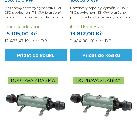
250, 73,0 kW
180, 53,0 kW
Bazénový tepelný výměník OVB
Bazénový tepelný výměník OVB
250 s výkonem 73 KW je určený
180 s výkonem 53 KW je určený
pro ohřev bazénové vody o objemu
pro ohřev bazénové vody o objemu
do 75 m3.Využijte...
do 55 m3.Využijte...
ihned k odeslání
ihned k odeslání
15 105,00 Kč
13 812,00 Kč
12 483,47 Kč
bez DPH
11 414,88 Kč
bez DPH
Přidat do košíku
Přidat do košíku
DOPRAVA ZDARMA
DOPRAVA ZDARMA