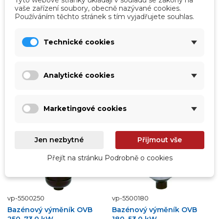
panelem je určený...
bazénové vody o objemu...
ihned k odeslání
vaše zařízení soubory, obecně nazývané cookies.
ihned k odeslání
28 328,00 Kč
Používáním těchto stránek s tím vyjadřujete souhlas.
46 307,00 Kč
24 797,00 Kč
38 270,25 Kč
bez DPH
20 493,39 Kč
bez DPH
Technické cookies
Přidat do košíku
Přidat do košíku
Analytické cookies
DOPRAVA ZDARMA
DOPRAVA ZDARMA
Marketingové cookies
Jen nezbytné
Přijmout vše
Přejít na stránku Podrobně o cookies
vp-5500250
vp-5500180
Bazénový výměník OVB
Bazénový výměník OVB