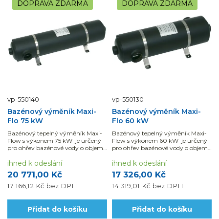
DOPRAVA ZDARMA
DOPRAVA ZDARMA
vp-550140
vp-550130
Bazénový výměník Maxi-
Bazénový výměník Maxi-
Flo 75 kW
Flo 60 kW
Bazénový tepelný výměník Maxi-
Bazénový tepelný výměník Maxi-
Flow s výkonem 75 kW je určený
Flow s výkonem 60 kW je určený
pro ohřev bazénové vody o objemu
pro ohřev bazénové vody o objemu
40 - 60 m3.Využijte...
40 m3.Využijte...
ihned k odeslání
ihned k odeslání
20 771,00 Kč
17 326,00 Kč
17 166,12 Kč
bez DPH
14 319,01 Kč
bez DPH
Přidat do košíku
Přidat do košíku