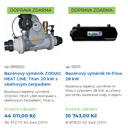
DOPRAVA ZDARMA
DOPRAVA ZDARMA
vp-5515020
vp-55011
Bazénový výměník ZODIAC
Bazénový výměník Hi-Flow
HEAT LINE, Titan 20 kW s
28 kW
oběhovým čerpadlem
Bazénový tepelný výměník Hi-
Flow s výkonem 28 kW je určený
Bazénový tepelný výměník
pro ohřev bazénové vody o objemu
ZODIAC HEAT LINE Kompakt s
20 - 30 m3.
oběhovým čerpadlem, Titan s
výkonem 20 kW s ovládacím
panelem je určený pro...
ihned k odeslání
ihned k odeslání
44 011,00 Kč
10 743,00 Kč
36 372,73 Kč
bez DPH
8 878,51 Kč
bez DPH