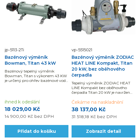
jp-5113-2Ti
vp-5515021
Bazénový výměník
Bazénový výměník ZODIAC
Bowman, Titan 43 kW
HEAT LINE Kompakt, Titan
20 kW, bez oběhového
Bazénový tepelný výměník
čerpadla
Bowman, Titan s výkonem 43 KW
je určený pro ohřev bazénové vody
Tepelný výměník ZODIAC HEAT
o objemu 25 - 40 m3. Odolný...
LINE Kompakt bez oběhového
čerpadla Titan 20 kW je navržen
pro vytápění zejména
ihned k odeslání
bazénové vody...
Čekáme na naskladnění
18 029,00 Kč
38 137,00 Kč
14 900,00 Kč
bez DPH
31 518,18 Kč
bez DPH
Přidat do košíku
Zobrazit detail