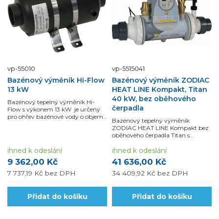
vp-55010
vp-5515041
Bazénový výměník Hi-Flow
Bazénový výměník ZODIAC
13 kW
HEAT LINE Kompakt, Titan
40 kW, bez oběhového
Bazénový tepelný výměník Hi-
čerpadla
Flow s výkonem 13 kW je určený
pro ohřev bazénové vody o objemu
Bazénový tepelný výměník
0 - 20 m3.
ZODIAC HEAT LINE Kompakt bez
oběhového čerpadla Titan s
výkonem 40 kW s ovládacím
ihned k odeslání
panelem je určený...
ihned k odeslání
9 362,00 Kč
41 636,00 Kč
7 737,19 Kč
bez DPH
34 409,92 Kč
bez DPH
Přidat do košíku
Přidat do košíku