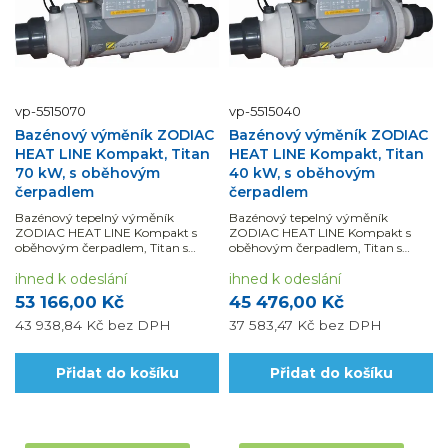
vp-5515070
vp-5515040
Bazénový výměník ZODIAC
Bazénový výměník ZODIAC
HEAT LINE Kompakt, Titan
HEAT LINE Kompakt, Titan
70 kW, s oběhovým
40 kW, s oběhovým
čerpadlem
čerpadlem
Bazénový tepelný výměník
Bazénový tepelný výměník
ZODIAC HEAT LINE Kompakt s
ZODIAC HEAT LINE Kompakt s
oběhovým čerpadlem, Titan s
oběhovým čerpadlem, Titan s
výkonem 70 kW s ovládacím
výkonem 40 kW s ovládacím
panelem je určený pro...
ihned k odeslání
panelem je určený pro...
ihned k odeslání
53 166,00 Kč
45 476,00 Kč
43 938,84 Kč
bez DPH
37 583,47 Kč
bez DPH
Přidat do košíku
Přidat do košíku