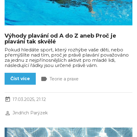
Výhody plavání od A do Z aneb Proč je
plavání tak skvělé
Pokud hledáte sport, který rozhýbe vaše děti, nebo
přemýšlíte nad tím, proč je právě plavání považováno
za jednu z nejpřínosnějších aktivit pro mladé lidi,
následující řádky jsou určené právě vám.
label
Číst více
Teorie a praxe
today
17.03.2025, 21:12
perm_identity
Jindřich Parýzek