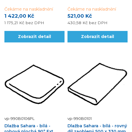
Čekáme na naskladnění
Čekáme na naskladnění
1 422,00 Kč
521,00 Kč
1 175,21 Kč
bez DPH
430,58 Kč
bez DPH
Zobrazit detail
Zobrazit detail
vp-990B0106PL
vp-990B0101
Dlažba Sahara - bílá -
Dlažba Sahara - bílá - rovný
rohová plochá 90° Ext.,
díl zaoblený 500 x 330 mm,