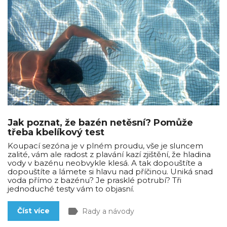
Jak poznat, že bazén netěsní? Pomůže
třeba kbelíkový test
Koupací sezóna je v plném proudu, vše je sluncem
zalité, vám ale radost z plavání kazí zjištění, že hladina
vody v bazénu neobvykle klesá. A tak dopouštíte a
dopouštíte a lámete si hlavu nad příčinou. Uniká snad
voda přímo z bazénu? Je prasklé potrubí? Tři
jednoduché testy vám to objasní.
label
Číst více
Rady a návody