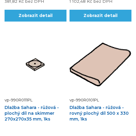
381,82 Kč
bez DPH
1 102,48 Kč
bez DPH
Zobrazit detail
Zobrazit detail
vp-990R0111PL
vp-990R0101PL
Dlažba Sahara - růžová -
Dlažba Sahara - růžová -
plochý díl na skimmer
rovný plochý díl 500 x 330
270x270x35 mm, 1ks
mm, 1ks