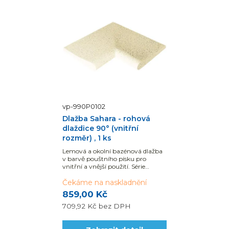
vp-990P0102
Dlažba Sahara - rohová
dlaždice 90° (vnitřní
rozměr) , 1 ks
Lemová a okolní bazénová dlažba
v barvě pouštního písku pro
vnitřní a vnější použití. Série
SAHARA představuje...
Čekáme na naskladnění
859,00 Kč
709,92 Kč
bez DPH