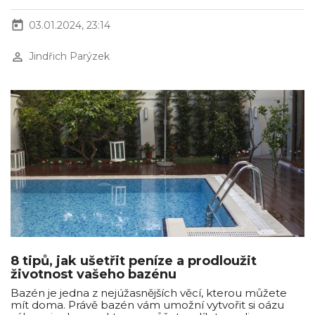
today
03.01.2024, 23:14
perm_identity
Jindřich Parýzek
8 tipů, jak ušetřit peníze a prodloužit
životnost vašeho bazénu
Bazén je jedna z nejúžasnějších věcí, kterou můžete
mít doma. Právě bazén vám umožní vytvořit si oázu