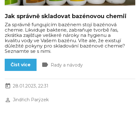
Jak správně skladovat bazénovou chemii
Za správně fungujícím bazénem stojí bazénová
chemie. Likviduje bakterie, zabraňuje tvorbě řas,
zkrátka zajišťuje veškeré nároky na hygienu a
kvalitu vody ve Vašem bazénu. Víte ale, že existují
důležité pokyny pro skladování bazénové chemie?
Seznamte se s nimi.
label
Číst více
Rady a návody
today
28.01.2023, 22:31
perm_identity
Jindřich Parýzek