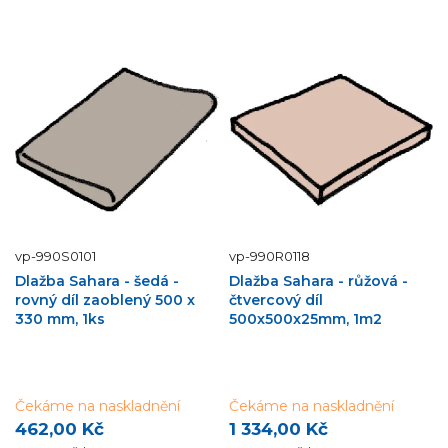
vp-990S0101
vp-990R0118
Dlažba Sahara - šedá -
Dlažba Sahara - růžová -
rovný díl zaoblený 500 x
čtvercový díl
330 mm, 1ks
500x500x25mm, 1m2
Čekáme na naskladnění
Čekáme na naskladnění
462,00 Kč
1 334,00 Kč