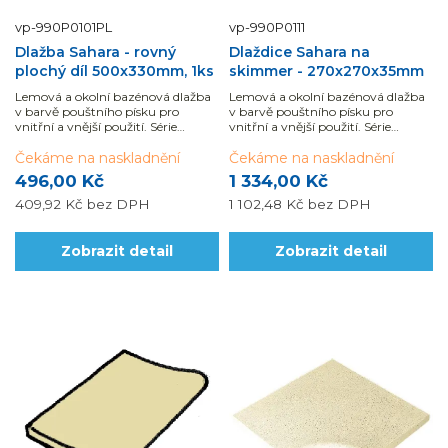
vp-990P0101PL
vp-990P0111
Dlažba Sahara - rovný
Dlaždice Sahara na
plochý díl 500x330mm, 1ks
skimmer - 270x270x35mm
Lemová a okolní bazénová dlažba
Lemová a okolní bazénová dlažba
v barvě pouštního písku pro
v barvě pouštního písku pro
vnitřní a vnější použití. Série
vnitřní a vnější použití. Série
SAHARA představuje...
SAHARA představuje...
Čekáme na naskladnění
Čekáme na naskladnění
496,00 Kč
1 334,00 Kč
409,92 Kč
bez DPH
1 102,48 Kč
bez DPH
Zobrazit detail
Zobrazit detail