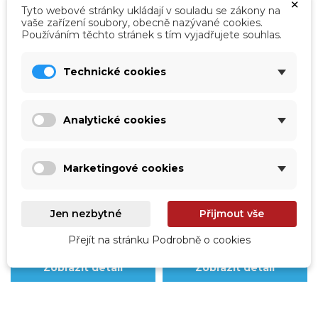
×
Tyto webové stránky ukládají v souladu se zákony na
vaše zařízení soubory, obecně nazývané cookies.
Používáním těchto stránek s tím vyjadřujete souhlas.
Technické cookies
vp-990P0119
vp-990P0118
Analytické cookies
Dlaždice Sahara -
Dlaždice Sahara -
500x500x35 mm, 1m2
500x500x25 mm, 1m2
Lemová a okolní bazénová dlažba
Lemová a okolní bazénová dlažba
Marketingové cookies
v barvě pouštního písku pro
v barvě pouštního písku pro
vnitřní a vnější použití. Série
vnitřní a vnější použití. Série
SAHARA představuje...
SAHARA představuje...
Čekáme na naskladnění
Čekáme na naskladnění
Jen nezbytné
Přijmout vše
1 423,00 Kč
1 271,00 Kč
1 176,03 Kč
bez DPH
1 050,41 Kč
bez DPH
Přejít na stránku Podrobně o cookies
Zobrazit detail
Zobrazit detail