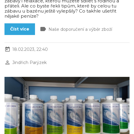
zábavy i relaxace, kterou můžete sdílet s rodinou a
přáteli. Ale co byste řekli tipům, které by celou tu
zábavu u bazénu ještě vylepšily? Co takhle ušetřit
nějaké peníze?
label
Číst více
Naše doporučení a výběr zboží
today
18.02.2023, 22:40
perm_identity
Jindřich Parýzek