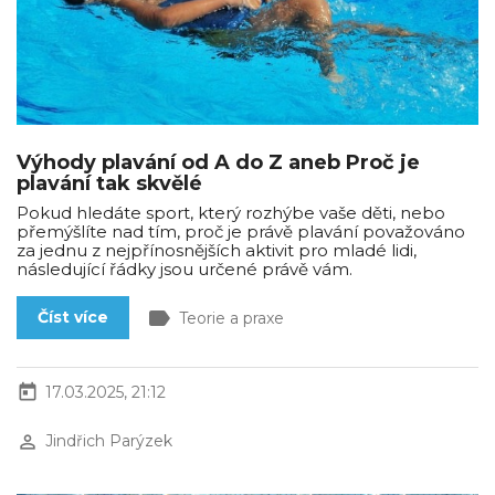
Výhody plavání od A do Z aneb Proč je
plavání tak skvělé
Pokud hledáte sport, který rozhýbe vaše děti, nebo
přemýšlíte nad tím, proč je právě plavání považováno
za jednu z nejpřínosnějších aktivit pro mladé lidi,
následující řádky jsou určené právě vám.
label
Číst více
Teorie a praxe
today
17.03.2025, 21:12
perm_identity
Jindřich Parýzek