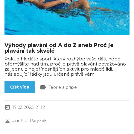
Výhody plavání od A do Z aneb Proč je
plavání tak skvělé
Pokud hledáte sport, který rozhýbe vaše děti, nebo
přemýšlíte nad tím, proč je právě plavání považováno
za jednu z nejpřínosnějších aktivit pro mladé lidi,
následující řádky jsou určené právě vám.
label
Číst více
Teorie a praxe
today
17.03.2025, 21:12
perm_identity
Jindřich Parýzek