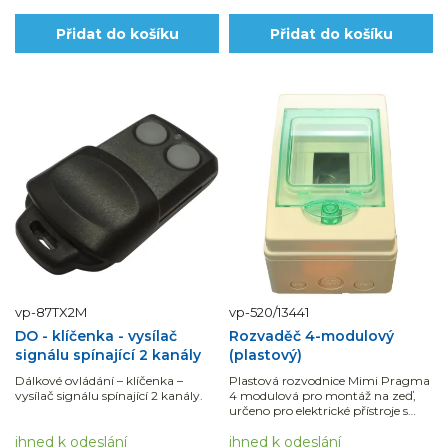
Přidat do košíku
Přidat do košíku
vp-87TX2M
vp-520/13441
DO - klíčenka - vysílač
Rozvaděč 4-modulový
signálu spínající 2 kanály
(plastový)
Dálkové ovládání – klíčenka –
Plastová rozvodnice Mimi Pragma
vysílač signálu spínající 2 kanály.
4 modulová pro montáž na zeď,
určeno pro elektrické přístroje s
montáží na DIN lištu. Krytí IP65.
ihned k odeslání
ihned k odeslání