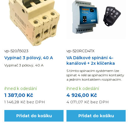
vp-520/15023
vp-520RCD4TX
Vypínač 3 pólový, 40 A
VA Dálkové spínání 4-
kanálové + 2x klíčenka
Vypínač 3 pólový, 40 A
S tímto spínacím systémem lze
spínat 4 relé se spínacími kontakty
a jedním kontaktem rozpínacím.
ihned k odeslání
ihned k odeslání
1 387,00 Kč
4 926,00 Kč
1 146,28 Kč
bez DPH
4 071,07 Kč
bez DPH
Přidat do košíku
Přidat do košíku