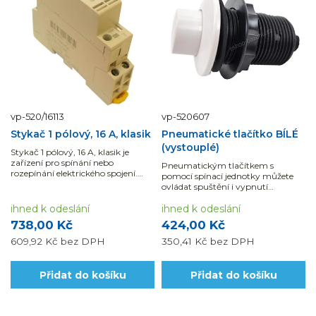
vp-520/16113
vp-520607
Stykač 1 pólový, 16 A, klasik
Pneumatické tlačítko BÍLÉ
(vystouplé)
Stykač 1 pólový, 16 A, klasik je
zařízení pro spínání nebo
Pneumatickým tlačítkem s
rozepínání elektrického spojení.
pomocí spínací jednotky můžete
Stykače se...
ovládat spuštění i vypnutí
například protiproudu.
ihned k odeslání
ihned k odeslání
738,00 Kč
424,00 Kč
609,92 Kč
bez DPH
350,41 Kč
bez DPH
Přidat do košíku
Přidat do košíku