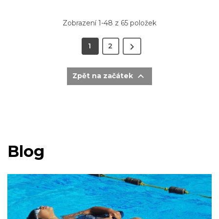
Zobrazení 1-48 z 65 položek

1
2

Zpět na začátek
Blog