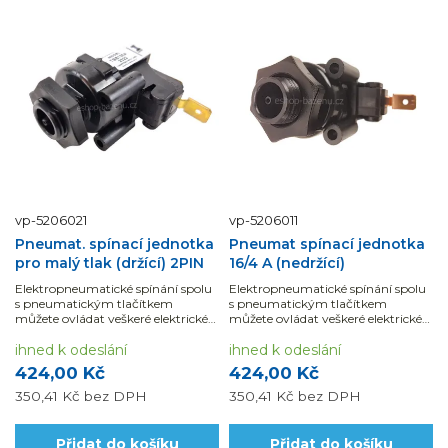
vp-5206021
vp-5206011
Pneumat. spínací jednotka
Pneumat spínací jednotka
pro malý tlak (držící) 2PIN
16/4 A (nedržící)
Elektropneumatické spínání spolu
Elektropneumatické spínání spolu
s pneumatickým tlačítkem
s pneumatickým tlačítkem
můžete ovládat veškeré elektrické
můžete ovládat veškeré elektrické
zařízení.
zařízení.
ihned k odeslání
ihned k odeslání
424,00 Kč
424,00 Kč
350,41 Kč
bez DPH
350,41 Kč
bez DPH
Přidat do košíku
Přidat do košíku