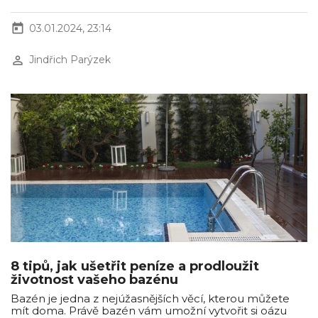
today
03.01.2024, 23:14
perm_identity
Jindřich Parýzek
8 tipů, jak ušetřit peníze a prodloužit
životnost vašeho bazénu
Bazén je jedna z nejúžasnějších věcí, kterou můžete
mít doma. Právě bazén vám umožní vytvořit si oázu