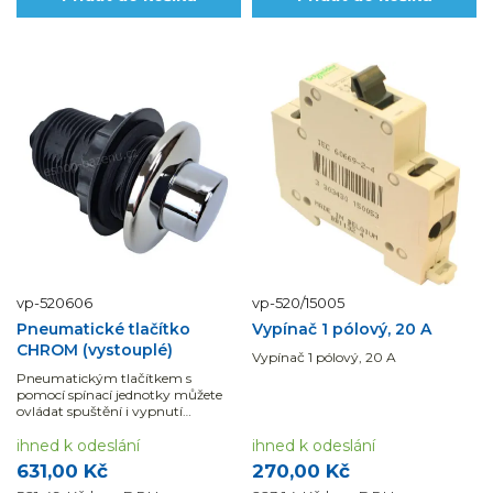
vp-520606
vp-520/15005
Pneumatické tlačítko
Vypínač 1 pólový, 20 A
CHROM (vystouplé)
Vypínač 1 pólový, 20 A
Pneumatickým tlačítkem s
pomocí spínací jednotky můžete
ovládat spuštění i vypnutí
například protiproudu.
ihned k odeslání
ihned k odeslání
631,00 Kč
270,00 Kč