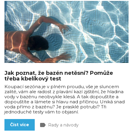
Jak poznat, že bazén netěsní? Pomůže
třeba kbelíkový test
Koupací sezóna je v plném proudu, vše je sluncem
zalité, vám ale radost z plavání kazí zjištění, že hladina
vody v bazénu neobvykle klesá. A tak dopouštíte a
dopouštíte a lámete si hlavu nad příčinou. Uniká snad
voda přímo z bazénu? Je prasklé potrubí? Tři
jednoduché testy vám to objasní.
label
Číst více
Rady a návody