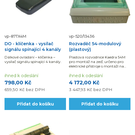
vp-87TX4M
vp-520/13436
DO - klíčenka - vysílač
Rozvaděč 54-modulový
signálu spínající 4 kanály
(plastový)
Dálkové ovládání – klíčenka –
Plastová rozvodnice Kaedra 54M
vysílač signálu spínající 4 kanály.
pro montáž na zeď, určeno pro
elektrické přístroje s montáží na
DIN lištu. Krytí IP65.
ihned k odeslání
ihned k odeslání
798,00 Kč
4 172,00 Kč
659,50 Kč
bez DPH
3 447,93 Kč
bez DPH
Přidat do košíku
Přidat do košíku