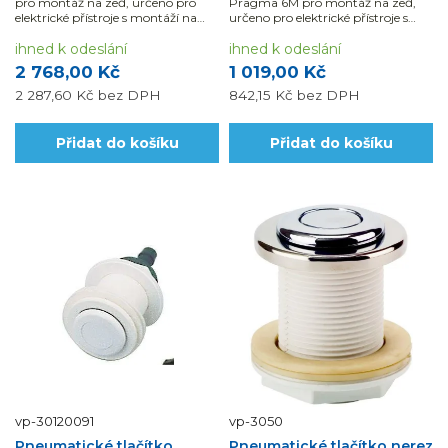
pro montáž na zeď, určeno pro
Pragma 6M pro montáž na zeď,
elektrické přístroje s montáží na
určeno pro elektrické přístroje s
DIN lištu. Krytí IP65.
montáží na DIN lištu. Krytí IP65.
ihned k odeslání
ihned k odeslání
2 768,00 Kč
1 019,00 Kč
2 287,60 Kč
bez DPH
842,15 Kč
bez DPH
Přidat do košíku
Přidat do košíku
vp-30120091
vp-3050
Pneumatické tlačítko,
Pneumatické tlačítko nerez