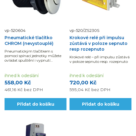
vp-520604
vp-520/ZS230S
Pneumatické tlačítko
Krokové relé při impulsu
CHROM (nevystouplé)
zůstává v poloze sepnuto
resp rozepnuto
Pneumatickým tlačítkem s
pomocí spínací jednotky můžete
Krokové relé – při impulsu zůstává
ovládat spuštění i vypnutí
v poloze sepnuto resp. rozepnuto
například protiproudu.
ihned k odeslání
ihned k odeslání
558,00 Kč
720,00 Kč
461,16 Kč
bez DPH
595,04 Kč
bez DPH
Přidat do košíku
Přidat do košíku