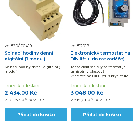
vp-520/170410
vp-512018
Spínací hodiny denní,
Elektronický termostat na
digitální (1 modul)
DIN lištu (do rozvaděče)
Spínací hodiny denní, digitální (1
Tento elektronický termostat je
modul)
umístěn v plastové
krabičce na DIN lištu s krytím IP
20. Délka čidla je 3 m. Rozsah 15-
ihned k odeslání
45°C.
ihned k odeslání
2 434,00 Kč
3 048,00 Kč
2 011,57 Kč
bez DPH
2 519,01 Kč
bez DPH
Přidat do košíku
Přidat do košíku