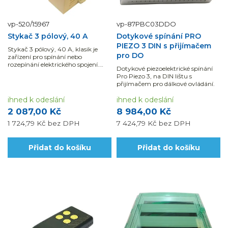
vp-520/15967
vp-87PBC03DDO
Stykač 3 pólový, 40 A
Dotykové spínání PRO
PIEZO 3 DIN s přijímačem
Stykač 3 pólový, 40 A, klasik je
pro DO
zařízení pro spínání nebo
rozepínání elektrického spojení.
Dotykové piezoelektrické spínání
Stykače se...
Pro Piezo 3, na DIN lištu s
přijímačem pro dálkové ovládání.
ihned k odeslání
ihned k odeslání
2 087,00 Kč
8 984,00 Kč
1 724,79 Kč
bez DPH
7 424,79 Kč
bez DPH
Přidat do košíku
Přidat do košíku