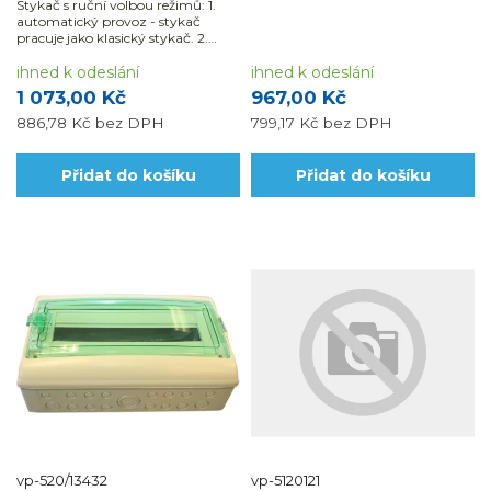
Stykač s ruční volbou režimů: 1.
automatický provoz - stykač
pracuje jako klasický stykač. 2.
manuální sepnutí - ovládací páčka
sepne...
ihned k odeslání
ihned k odeslání
1 073,00 Kč
967,00 Kč
886,78 Kč
bez DPH
799,17 Kč
bez DPH
Přidat do košíku
Přidat do košíku
vp-520/13432
vp-5120121