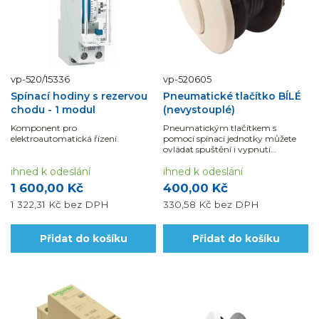
vp-520/15336
vp-520605
Spínací hodiny s rezervou
Pneumatické tlačítko BÍLÉ
chodu - 1 modul
(nevystouplé)
Komponent pro
Pneumatickým tlačítkem s
elektroautomatická řízení.
pomocí spínací jednotky můžete
ovládat spuštění i vypnutí
například protiproudu.
ihned k odeslání
ihned k odeslání
1 600,00 Kč
400,00 Kč
1 322,31 Kč
bez DPH
330,58 Kč
bez DPH
Přidat do košíku
Přidat do košíku