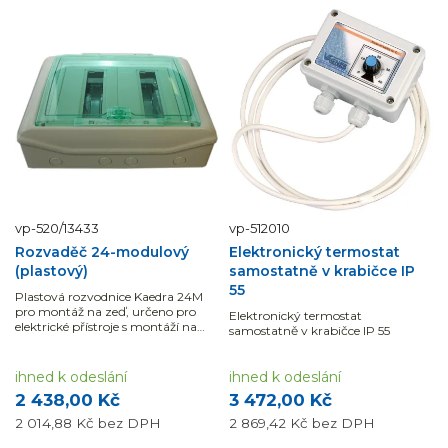
vp-520/13433
vp-512010
Rozvaděč 24-modulový
Elektronický termostat
(plastový)
samostatně v krabičce IP
55
Plastová rozvodnice Kaedra 24M
pro montáž na zeď, určeno pro
Elektronický termostat
elektrické přístroje s montáží na
samostatně v krabičce IP 55
DIN lištu. Krytí IP65.
ihned k odeslání
ihned k odeslání
2 438,00 Kč
3 472,00 Kč
2 014,88 Kč
bez DPH
2 869,42 Kč
bez DPH