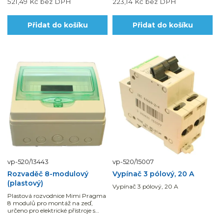
521,49 Kč
bez DPH
223,14 Kč
bez DPH
Přidat do košíku
Přidat do košíku
vp-520/13443
vp-520/15007
Rozvaděč 8-modulový
Vypínač 3 pólový, 20 A
(plastový)
Vypínač 3 pólový, 20 A
Plastová rozvodnice Mimi Pragma
8 modulů pro montáž na zeď,
určeno pro elektrické přístroje s
montáží na DIN lištu. Krytí IP65.