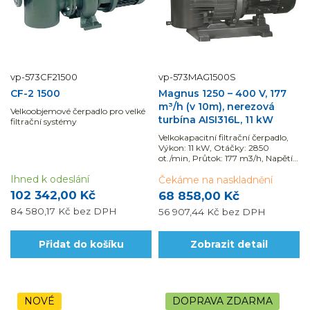
vp-573CF21500
vp-573MAG1500S
CF-2 1500
Magnus 1250 – 400 V, 177
m³/h (v 10m), nerezová
Velkoobjemové čerpadlo pro velké
turbína AISI316L, 11 kW
filtrační systémy
Velkokapacitní filtrační čerpadlo,
Výkon: 11 kW, Otáčky: 2850
ot./min, Průtok: 177 m3/h, Napětí:
400/690 V
Ihned k odeslání
Čekáme na naskladnění
102 342,00 Kč
68 858,00 Kč
84 580,17 Kč
bez DPH
56 907,44 Kč
bez DPH
Přidat do košíku
Zobrazit detail
NOVÉ
DOPRAVA ZDARMA