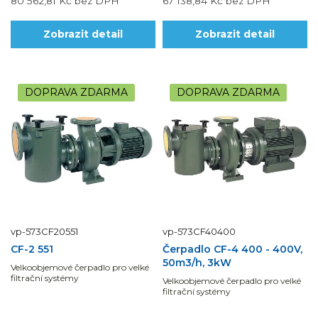
80 562,81 Kč
bez DPH
67 138,84 Kč
bez DPH
Zobrazit detail
Zobrazit detail
DOPRAVA ZDARMA
DOPRAVA ZDARMA
vp-573CF20551
vp-573CF40400
CF-2 551
Čerpadlo CF-4 400 - 400V,
50m3/h, 3kW
Velkoobjemové čerpadlo pro velké
filtrační systémy
Velkoobjemové čerpadlo pro velké
filtrační systémy