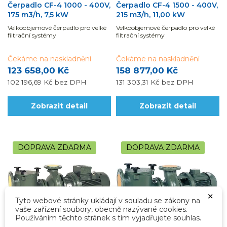
Čerpadlo CF-4 1000 - 400V,
Čerpadlo CF-4 1500 - 400V,
175 m3/h, 7,5 kW
215 m3/h, 11,00 kW
Velkoobjemové čerpadlo pro velké
Velkoobjemové čerpadlo pro velké
filtrační systémy
filtrační systémy
Čekáme na naskladnění
Čekáme na naskladnění
123 658,00 Kč
158 877,00 Kč
102 196,69 Kč
bez DPH
131 303,31 Kč
bez DPH
Zobrazit detail
Zobrazit detail
DOPRAVA ZDARMA
DOPRAVA ZDARMA
×
Tyto webové stránky ukládají v souladu se zákony na
vaše zařízení soubory, obecně nazývané cookies.
Používáním těchto stránek s tím vyjadřujete souhlas.