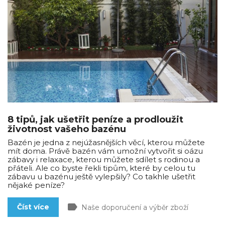
8 tipů, jak ušetřit peníze a prodloužit
životnost vašeho bazénu
Bazén je jedna z nejúžasnějších věcí, kterou můžete
mít doma. Právě bazén vám umožní vytvořit si oázu
zábavy i relaxace, kterou můžete sdílet s rodinou a
přáteli. Ale co byste řekli tipům, které by celou tu
zábavu u bazénu ještě vylepšily? Co takhle ušetřit
nějaké peníze?
label
Číst více
Naše doporučení a výběr zboží