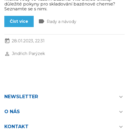
důležité pokyny pro skladování bazénové chemie?
Seznamte se s nimi.
label
Číst více
Rady a návody
today
28.01.2023, 22:31
perm_identity
Jindřich Parýzek

NEWSLETTER

O NÁS

KONTAKT