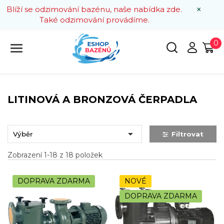
×
Blíží se odzimování bazénu, naše nabídka zde.
Také odzimování provádíme.
0
LITINOVÁ A BRONZOVÁ ČERPADLA

Výběr
Filtrovat
Zobrazení 1-18 z 18 položek
DOPRAVA ZDARMA
NOVÉ
DOPRAVA ZDARMA