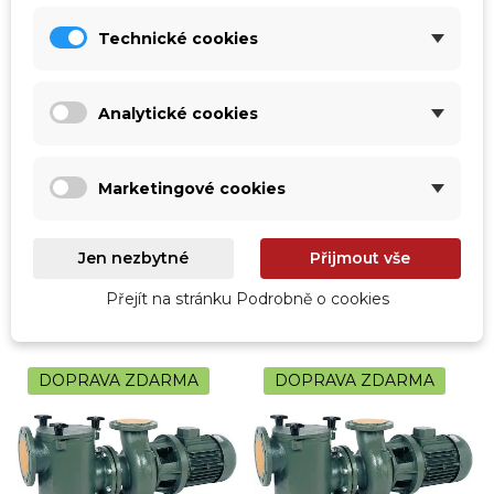
Technické cookies
vp-573CF40750
vp-573CF20550
Čerpadlo CF-4 750 - 400V,
Čerpadlo CF-2 550 - 400V,
124 m3/h, 5,50 kW
94 m3/h, 4,00 kW
Analytické cookies
Velkoobjemové čerpadlo pro velké
Velkoobjemové čerpadlo pro velké
filtrační systémy
filtrační systémy
Čekáme na naskladnění
Čekáme na naskladnění
Marketingové cookies
107 021,00 Kč
72 192,00 Kč
88 447,11 Kč
bez DPH
59 662,81 Kč
bez DPH
Jen nezbytné
Přijmout vše
Zobrazit detail
Zobrazit detail
Přejít na stránku Podrobně o cookies
DOPRAVA ZDARMA
DOPRAVA ZDARMA