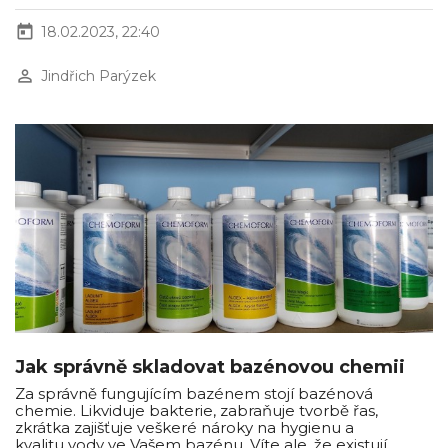
today
18.02.2023, 22:40
perm_identity
Jindřich Parýzek
Jak správně skladovat bazénovou chemii
Za správně fungujícím bazénem stojí bazénová
chemie. Likviduje bakterie, zabraňuje tvorbě řas,
zkrátka zajišťuje veškeré nároky na hygienu a
kvalitu vody ve Vašem bazénu. Víte ale, že existují