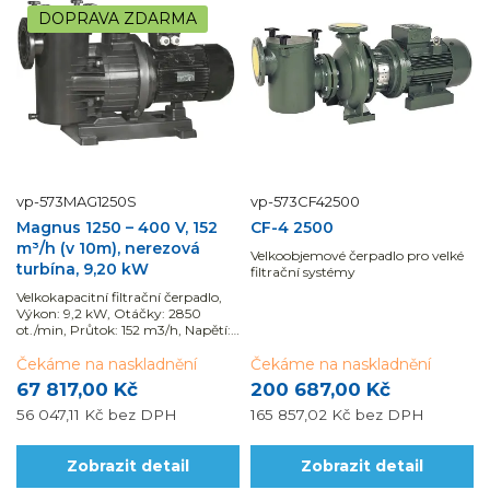
DOPRAVA ZDARMA
vp-573MAG1250S
vp-573CF42500
Magnus 1250 – 400 V, 152
CF-4 2500
m³/h (v 10m), nerezová
Velkoobjemové čerpadlo pro velké
turbína, 9,20 kW
filtrační systémy
Velkokapacitní filtrační čerpadlo,
Výkon: 9,2 kW, Otáčky: 2850
ot./min, Průtok: 152 m3/h, Napětí:
400/690 V
Čekáme na naskladnění
Čekáme na naskladnění
67 817,00 Kč
200 687,00 Kč
56 047,11 Kč
bez DPH
165 857,02 Kč
bez DPH
Zobrazit detail
Zobrazit detail