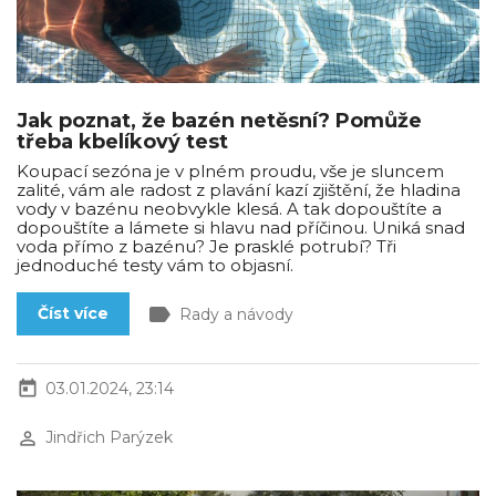
Jak poznat, že bazén netěsní? Pomůže
třeba kbelíkový test
Koupací sezóna je v plném proudu, vše je sluncem
zalité, vám ale radost z plavání kazí zjištění, že hladina
vody v bazénu neobvykle klesá. A tak dopouštíte a
dopouštíte a lámete si hlavu nad příčinou. Uniká snad
voda přímo z bazénu? Je prasklé potrubí? Tři
jednoduché testy vám to objasní.
label
Číst více
Rady a návody
today
03.01.2024, 23:14
perm_identity
Jindřich Parýzek