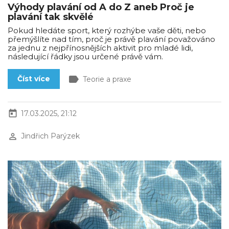
Výhody plavání od A do Z aneb Proč je
plavání tak skvělé
Pokud hledáte sport, který rozhýbe vaše děti, nebo
přemýšlíte nad tím, proč je právě plavání považováno
za jednu z nejpřínosnějších aktivit pro mladé lidi,
následující řádky jsou určené právě vám.
label
Číst více
Teorie a praxe
today
17.03.2025, 21:12
perm_identity
Jindřich Parýzek