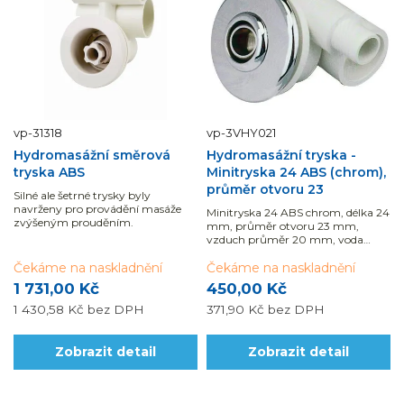
vp-31318
vp-3VHY021
Hydromasážní směrová
Hydromasážní tryska -
tryska ABS
Minitryska 24 ABS (chrom),
průměr otvoru 23
Silné ale šetrné trysky byly
navrženy pro provádění masáže
Minitryska 24 ABS chrom, délka 24
zvýšeným prouděním.
mm, průměr otvoru 23 mm,
vzduch průměr 20 mm, voda
průměr 32 mm.
Čekáme na naskladnění
Čekáme na naskladnění
1 731,00 Kč
450,00 Kč
1 430,58 Kč
bez DPH
371,90 Kč
bez DPH
Zobrazit detail
Zobrazit detail