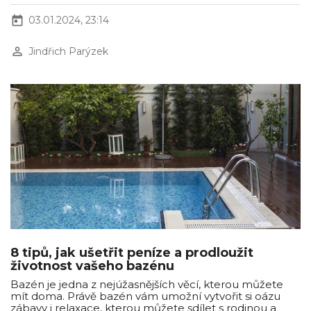
today
03.01.2024, 23:14
perm_identity
Jindřich Parýzek
8 tipů, jak ušetřit peníze a prodloužit
životnost vašeho bazénu
Bazén je jedna z nejúžasnějších věcí, kterou můžete
mít doma. Právě bazén vám umožní vytvořit si oázu
zábavy i relaxace, kterou můžete sdílet s rodinou a