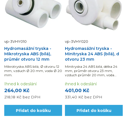
vp-3VHY010
vp-3VHY020
Hydromasážní tryska -
Hydromasážní tryska -
Mikrotryska ABS (bílá),
Minitryska 24 ABS (bílá), d
průměr otvoru 12 mm
otvoru 23 mm
Mikrotryska ABS bílá, Ø otvoru 12
Minitryska 24 ABS bílá, délka 24
mm, vzduch Ø 20 mm, voda Ø 20
mm, průměr otvoru 23 mm,
mm.
vzduch průměr 20 mm, voda
průměr 32 mm.
Ihned k odeslání
ihned k odeslání
264,00 Kč
401,00 Kč
218,18 Kč
bez DPH
331,40 Kč
bez DPH
Přidat do košíku
Přidat do košíku