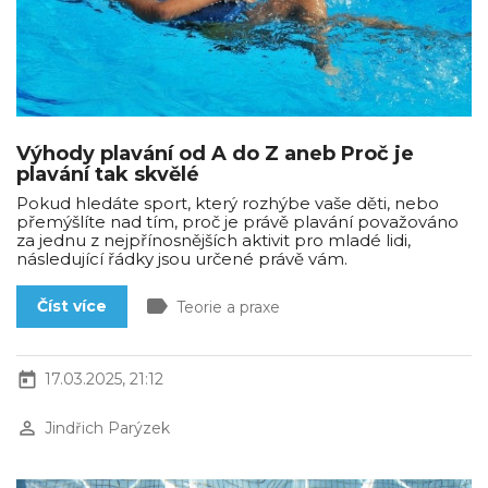
Výhody plavání od A do Z aneb Proč je
plavání tak skvělé
Pokud hledáte sport, který rozhýbe vaše děti, nebo
přemýšlíte nad tím, proč je právě plavání považováno
za jednu z nejpřínosnějších aktivit pro mladé lidi,
následující řádky jsou určené právě vám.
label
Číst více
Teorie a praxe
today
17.03.2025, 21:12
perm_identity
Jindřich Parýzek