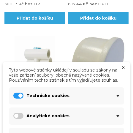
680,17 Kč
bez DPH
607,44 Kč
bez DPH
Přidat do košíku
Přidat do košíku
×
Tyto webové stránky ukládají v souladu se zákony na
vaše zařízení soubory, obecně nazývané cookies.
Používáním těchto stránek s tím vyjadřujete souhlas.
Technické cookies
vp-31319
vp-3VHY0705
Hydromasážní rotační
Záslepka D 20 mm
tryska ABS
Analytické cookies
Záslepka D 20 mm
Silné ale šetrné trysky byly
navrženy pro provádění masáže
zvýšeným prouděním