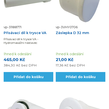
vp-31188771
vp-3VHY0706
Přisávací díl k trysce VA
Záslepka D 32 mm
Přisávací díl k trysce VA -
Hydromasážní nástavec
Ihned k odeslání
Ihned k odeslání
465,00 Kč
21,00 Kč
384,30 Kč
bez DPH
17,36 Kč
bez DPH
Přidat do košíku
Přidat do košíku