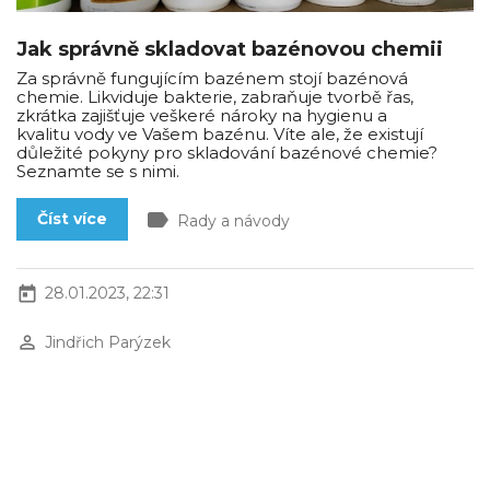
Jak správně skladovat bazénovou chemii
Za správně fungujícím bazénem stojí bazénová
chemie. Likviduje bakterie, zabraňuje tvorbě řas,
zkrátka zajišťuje veškeré nároky na hygienu a
kvalitu vody ve Vašem bazénu. Víte ale, že existují
důležité pokyny pro skladování bazénové chemie?
Seznamte se s nimi.
label
Číst více
Rady a návody
today
28.01.2023, 22:31
perm_identity
Jindřich Parýzek