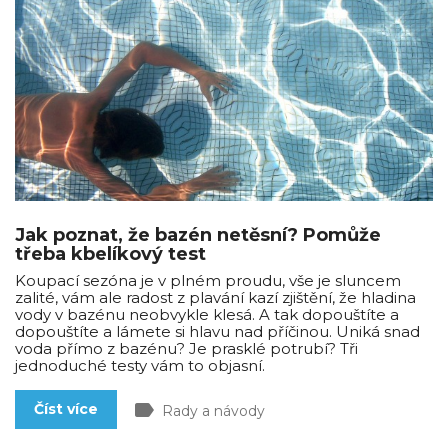
Jak poznat, že bazén netěsní? Pomůže
třeba kbelíkový test
Koupací sezóna je v plném proudu, vše je sluncem
zalité, vám ale radost z plavání kazí zjištění, že hladina
vody v bazénu neobvykle klesá. A tak dopouštíte a
dopouštíte a lámete si hlavu nad příčinou. Uniká snad
voda přímo z bazénu? Je prasklé potrubí? Tři
jednoduché testy vám to objasní.
label
Číst více
Rady a návody