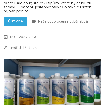
přáteli. Ale co byste řekli tipům, které by celou tu
zábavu u bazénu ještě vylepšily? Co takhle ušetřit
nějaké peníze?
label
Číst více
Naše doporučení a výběr zboží
today
18.02.2023, 22:40
perm_identity
Jindřich Parýzek