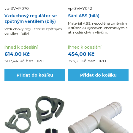
vp-3VHY070
vp-3VHY042
Vzduchový regulátor se
Sání ABS (bílá)
zpětným ventilem (bílý)
Materiál ABS: nepodléhá změnám
v důsledku vystavení chemickým a
Vzduchový regulátor se zpětným
atmosférickým vlivům.
ventilem (bílý)
ihned k odeslání
ihned k odeslání
614,00 Kč
454,00 Kč
507,44 Kč
bez DPH
375,21 Kč
bez DPH
Přidat do košíku
Přidat do košíku