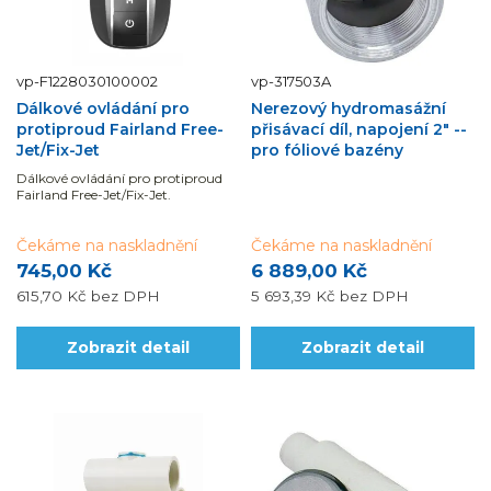
vp-F1228030100002
vp-317503A
Dálkové ovládání pro
Nerezový hydromasážní
protiproud Fairland Free-
přisávací díl, napojení 2" --
Jet/Fix-Jet
pro fóliové bazény
Dálkové ovládání pro protiproud
Fairland Free-Jet/Fix-Jet.
Čekáme na naskladnění
Čekáme na naskladnění
745,00 Kč
6 889,00 Kč
615,70 Kč
bez DPH
5 693,39 Kč
bez DPH
Zobrazit detail
Zobrazit detail