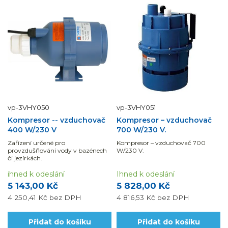
vp-3VHY050
vp-3VHY051
Kompresor -- vzduchovač
Kompresor – vzduchovač
400 W/230 V
700 W/230 V.
Zařízení určené pro
Kompresor – vzduchovač 700
provzdušňování vody v bazénech
W/230 V.
či jezírkách.
ihned k odeslání
Ihned k odeslání
5 143,00 Kč
5 828,00 Kč
4 250,41 Kč
bez DPH
4 816,53 Kč
bez DPH
Přidat do košíku
Přidat do košíku