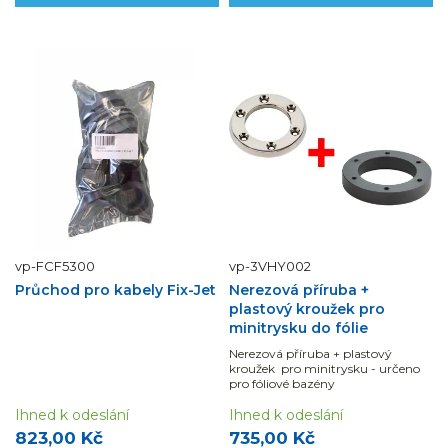
vp-FCF5300
vp-3VHY002
Průchod pro kabely Fix-Jet
Nerezová příruba +
plastový kroužek pro
minitrysku do fólie
Nerezová příruba + plastový
kroužek pro minitrysku - určeno
pro fóliové bazény
Ihned k odeslání
Ihned k odeslání
823,00 Kč
735,00 Kč