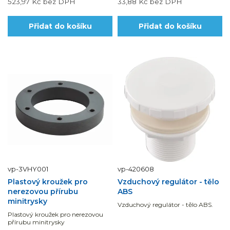
523,97 Kč
bez DPH
33,88 Kč
bez DPH
Přidat do košíku
Přidat do košíku
vp-3VHY001
vp-420608
Plastový kroužek pro
Vzduchový regulátor - tělo
nerezovou přírubu
ABS
minitrysky
Vzduchový regulátor - tělo ABS.
Plastový kroužek pro nerezovou
přírubu minitrysky