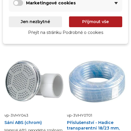
Marketingové cookies
Ihned k odeslání
ihned k odeslání
1 732,00 Kč
17,00 Kč
1 431,40 Kč
bez DPH
14,05 Kč
bez DPH
Jen nezbytné
Přijmout vše
Přejít na stránku Podrobně o cookies
Přidat do košíku
Přidat do košíku
vp-3VHY043
vp-3VHY0701
Sání ABS (chrom)
Příslušenství - Hadice
transparentní 18/23 mm,
Materiál ABS: nepodléhá změnám