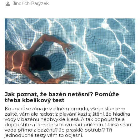
perm_identity
Jindřich Parýzek
Jak poznat, že bazén netěsní? Pomůže
třeba kbelíkový test
Koupací sezóna je v plném proudu, vše je sluncem
zalité, vám ale radost z plavání kazí zjištění, že hladina
vody v bazénu neobvykle klesá. A tak dopouštíte a
dopouštíte a lámete si hlavu nad příčinou. Uniká snad
voda přímo z bazénu? Je prasklé potrubí? Tři
jednoduché testy vám to objasní.