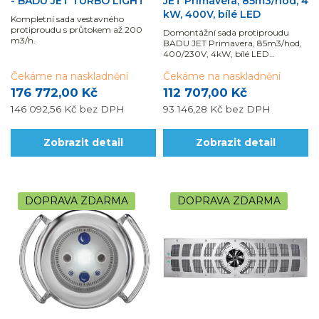
- BADU JET TURBO LIGHT
JET Primavera, 85m3/hod, 4
kW, 400V, bílé LED
Kompletní sada vestavného
protiproudu s průtokem až 200
Domontážní sada protiproudu
m3/h.
BADU JET Primavera, 85m3/hod,
400/230V, 4kW, bílé LED
osvětlení.
Čekáme na naskladnění
Čekáme na naskladnění
176 772,00 Kč
112 707,00 Kč
146 092,56 Kč
bez DPH
93 146,28 Kč
bez DPH
Zobrazit detail
Zobrazit detail
DOPRAVA ZDARMA
DOPRAVA ZDARMA