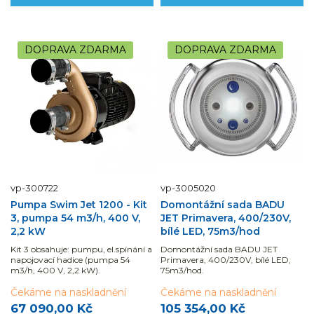
DOPRAVA ZDARMA
DOPRAVA ZDARMA
vp-300722
vp-3005020
Pumpa Swim Jet 1200 - Kit
Domontážní sada BADU
3, pumpa 54 m3/h, 400 V,
JET Primavera, 400/230V,
2,2 kW
bílé LED, 75m3/hod
Kit 3 obsahuje: pumpu, el.spínání a
Domontážní sada BADU JET
napojovací hadice (pumpa 54
Primavera, 400/230V, bílé LED,
m3/h, 400 V, 2,2 kW).
75m3/hod.
Čekáme na naskladnění
Čekáme na naskladnění
67 090,00 Kč
105 354,00 Kč