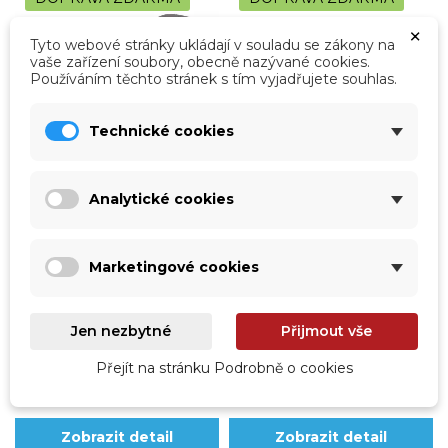
×
Tyto webové stránky ukládají v souladu se zákony na
vaše zařízení soubory, obecně nazývané cookies.
Používáním těchto stránek s tím vyjadřujete souhlas.
Technické cookies
vp-300723
vp-300733
Analytické cookies
Swim Jet 1200,
Swim Jet 2000,
předmontovaná sestava
předmontovaná sestava -
Kit 2, dlouhý
Kit 2, dlouhý
Marketingové cookies
Swim Jet 1200, předmontovaná
Kit 2 dlouhý obsahuje: ventily,
sestava Kit 2, dlouhý obsahuje
hadice, přírubu, těsnění a
ventily, hadice, přírubu, těsnění a
prodloužení průchodu betonem o
prodloužení průchodu betonem o
15 cm
Jen nezbytné
Přijmout vše
15cm.
Čekáme na naskladnění
Čekáme na naskladnění
13 458,00 Kč
15 253,00 Kč
Přejít na stránku Podrobně o cookies
11 122,31 Kč
bez DPH
12 605,79 Kč
bez DPH
Zobrazit detail
Zobrazit detail