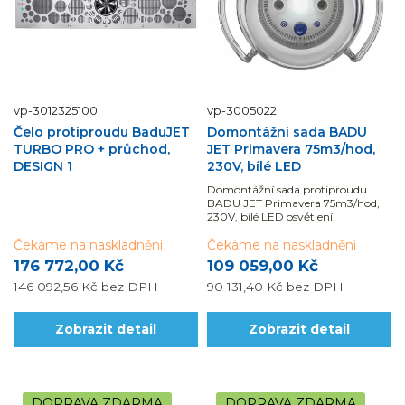
vp-3012325100
vp-3005022
Čelo protiproudu BaduJET
Domontážní sada BADU
TURBO PRO + průchod,
JET Primavera 75m3/hod,
DESIGN 1
230V, bílé LED
Domontážní sada protiproudu
BADU JET Primavera 75m3/hod,
230V, bílé LED osvětlení.
Čekáme na naskladnění
Čekáme na naskladnění
176 772,00 Kč
109 059,00 Kč
146 092,56 Kč
bez DPH
90 131,40 Kč
bez DPH
Zobrazit detail
Zobrazit detail
DOPRAVA ZDARMA
DOPRAVA ZDARMA