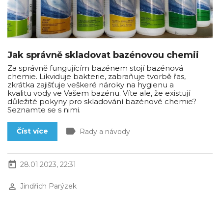
Jak správně skladovat bazénovou chemii
Za správně fungujícím bazénem stojí bazénová
chemie. Likviduje bakterie, zabraňuje tvorbě řas,
zkrátka zajišťuje veškeré nároky na hygienu a
kvalitu vody ve Vašem bazénu. Víte ale, že existují
důležité pokyny pro skladování bazénové chemie?
Seznamte se s nimi.
label
Číst více
Rady a návody
today
28.01.2023, 22:31
perm_identity
Jindřich Parýzek