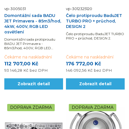
vp-3005031
vp-3012325120
Domontážní sada BADU
Čelo protiproudu BaduJET
JET Primavera - 85m3/hod,
TURBO PRO + průchod,
4kW, 400V, RGB LED
DESIGN 2
osvětlení
Čelo protiproudu BaduJET TURBO
PRO + průchod, DESIGN 2.
Domontážní sada protiproudu
BADU JET Primavera -
85m3/hod, 400V, RGB LED
osvětlení.
Čekáme na naskladnění
Čekáme na naskladnění
112 707,00 Kč
176 772,00 Kč
93 146,28 Kč
bez DPH
146 092,56 Kč
bez DPH
Zobrazit detail
Zobrazit detail
DOPRAVA ZDARMA
DOPRAVA ZDARMA