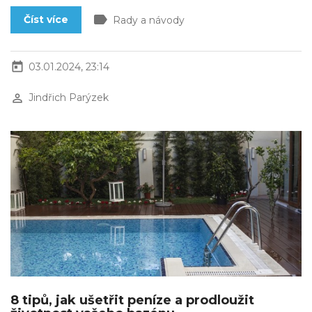
label
Číst více
Rady a návody
today
03.01.2024, 23:14
perm_identity
Jindřich Parýzek
8 tipů, jak ušetřit peníze a prodloužit