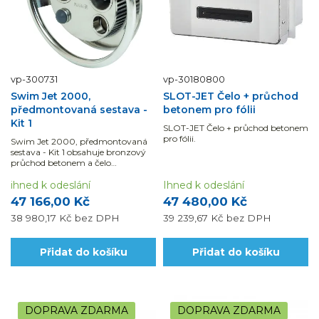
vp-300731
vp-30180800
Swim Jet 2000,
SLOT-JET Čelo + průchod
předmontovaná sestava -
betonem pro fólii
Kit 1
SLOT-JET Čelo + průchod betonem
pro fólii.
Swim Jet 2000, předmontovaná
sestava - Kit 1 obsahuje bronzový
průchod betonem a čelo
protiproudu nerez (AISI 316).
ihned k odeslání
Ihned k odeslání
47 166,00 Kč
47 480,00 Kč
38 980,17 Kč
bez DPH
39 239,67 Kč
bez DPH
Přidat do košíku
Přidat do košíku
DOPRAVA ZDARMA
DOPRAVA ZDARMA