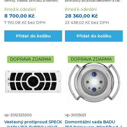
ventily, hadice, přírubu a těsnění.
bronzový průchod betonem a čelo
protiproudu nerez (AISI 316).
ihned k odeslání
ihned k odeslání
8 700,00 Kč
28 360,00 Kč
7 190,08 Kč
bez DPH
23 438,02 Kč
bez DPH
Přidat do košíku
Přidat do košíku
DOPRAVA ZDARMA
DOPRAVA ZDARMA
vp-3012325300
vp-3005021
Vestavný protiproud SPECK
Domontážní sada BADU