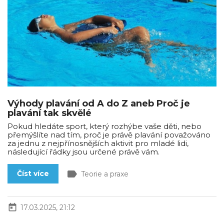
Výhody plavání od A do Z aneb Proč je
plavání tak skvělé
Pokud hledáte sport, který rozhýbe vaše děti, nebo
přemýšlíte nad tím, proč je právě plavání považováno
za jednu z nejpřínosnějších aktivit pro mladé lidi,
následující řádky jsou určené právě vám.
label
Číst více
Teorie a praxe
today
17.03.2025, 21:12