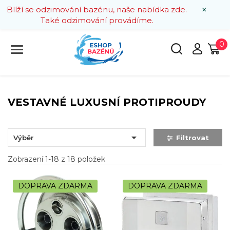
×
Blíží se odzimování bazénu, naše nabídka zde.
Také odzimování provádíme.
0
VESTAVNÉ LUXUSNÍ PROTIPROUDY

Výběr
Filtrovat
Zobrazení 1-18 z 18 položek
DOPRAVA ZDARMA
DOPRAVA ZDARMA