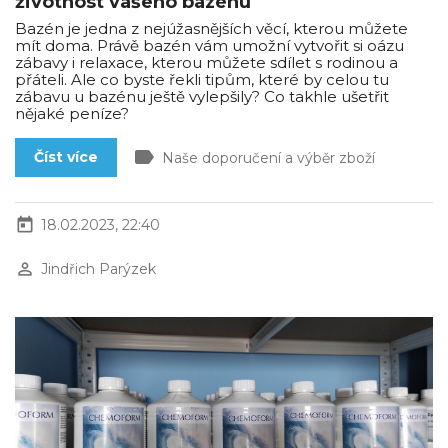
životnost vašeho bazénu
Bazén je jedna z nejúžasnějších věcí, kterou můžete
mít doma. Právě bazén vám umožní vytvořit si oázu
zábavy i relaxace, kterou můžete sdílet s rodinou a
přáteli. Ale co byste řekli tipům, které by celou tu
zábavu u bazénu ještě vylepšily? Co takhle ušetřit
nějaké peníze?
label
Číst více
Naše doporučení a výběr zboží
today
18.02.2023, 22:40
perm_identity
Jindřich Parýzek