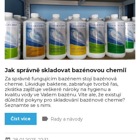
Jak správně skladovat bazénovou chemii
Za správně fungujícím bazénem stojí bazénová
chemie. Likviduje bakterie, zabraňuje tvorbě řas,
zkrátka zajišťuje veškeré nároky na hygienu a
kvalitu vody ve Vašem bazénu. Víte ale, že existují
důležité pokyny pro skladování bazénové chemie?
Seznamte se s nimi.
label
Číst více
Rady a návody
28.01.2023, 22:31