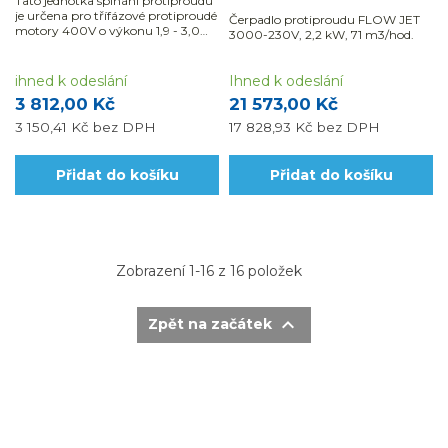
Tato jednotka spínání protiproudu
je určena pro třífázové protiproudé
Čerpadlo protiproudu FLOW JET
motory 400V o výkonu 1,9 - 3,0
3000-230V, 2,2 kW, 71 m3/hod.
KW, 400V.
ihned k odeslání
Ihned k odeslání
3 812,00 Kč
21 573,00 Kč
3 150,41 Kč
bez DPH
17 828,93 Kč
bez DPH
Přidat do košíku
Přidat do košíku
Zobrazení 1-16 z 16 položek

Zpět na začátek