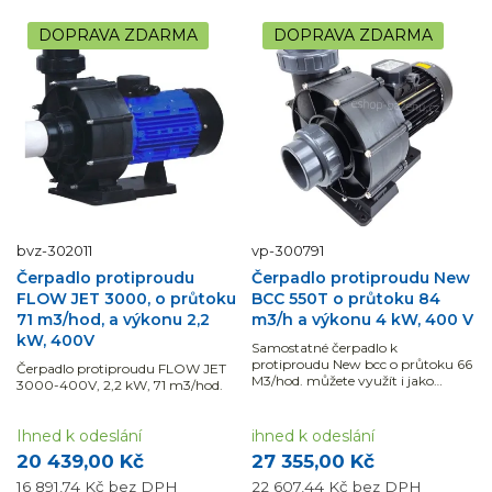
DOPRAVA ZDARMA
DOPRAVA ZDARMA
bvz-302011
vp-300791
Čerpadlo protiproudu
Čerpadlo protiproudu New
FLOW JET 3000, o průtoku
BCC 550T o průtoku 84
71 m3/hod, a výkonu 2,2
m3/h a výkonu 4 kW, 400 V
kW, 400V
Samostatné čerpadlo k
protiproudu New bcc o průtoku 66
Čerpadlo protiproudu FLOW JET
M3/hod. můžete využít i jako
3000-400V, 2,2 kW, 71 m3/hod.
oběhové čerpadlo k vodním
atrakcím například k chrličům.
Ihned k odeslání
ihned k odeslání
20 439,00 Kč
27 355,00 Kč
16 891,74 Kč
bez DPH
22 607,44 Kč
bez DPH