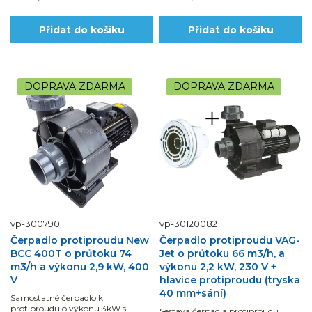
Přidat do košíku
Přidat do košíku
DOPRAVA ZDARMA
DOPRAVA ZDARMA
vp-300790
vp-30120082
Čerpadlo protiproudu New
Čerpadlo protiproudu VAG-
BCC 400T o průtoku 74
Jet o průtoku 66 m3/h, a
m3/h a výkonu 2,9 kW, 400
výkonu 2,2 kW, 230 V +
V
hlavice protiproudu (tryska
40 mm+sání)
Samostatné čerpadlo k
protiproudu o výkonu 3kW s
Sestava čerpadla protiproudu