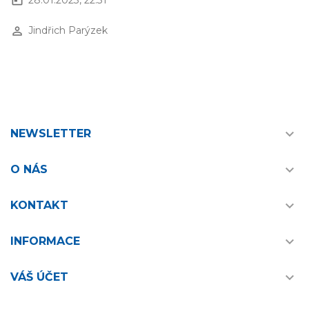
today
perm_identity
Jindřich Parýzek

NEWSLETTER

O NÁS

KONTAKT

INFORMACE

VÁŠ ÚČET