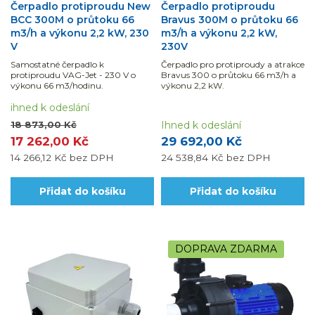
Čerpadlo protiproudu New
Čerpadlo protiproudu
BCC 300M o průtoku 66
Bravus 300M o průtoku 66
m3/h a výkonu 2,2 kW, 230
m3/h a výkonu 2,2 kW,
V
230V
Samostatné čerpadlo k
Čerpadlo pro protiproudy a atrakce
protiproudu VAG-Jet - 230 V o
Bravus 300 o průtoku 66 m3/h a
výkonu 66 m3/hodinu.
výkonu 2,2 kW.
ihned k odeslání
18 873,00 Kč
Ihned k odeslání
17 262,00 Kč
29 692,00 Kč
14 266,12 Kč
bez DPH
24 538,84 Kč
bez DPH
Přidat do košíku
Přidat do košíku
DOPRAVA ZDARMA