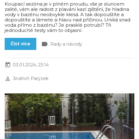
Koupací sezóna je v plném proudu, vše je sluncem
zalité, vám ale radost z plavání kazí zjištění, že hladina
vody v bazénu neobvykle klesá. A tak dopouštíte a
dopouštíte a lámete si hlavu nad příčinou. Uniká snad
voda přímo z bazénu? Je prasklé potrubí? Tři
jednoduché testy vám to objasní.
label
Číst více
Rady a návody
today
03.01.2024, 23:14
perm_identity
Jindřich Parýzek