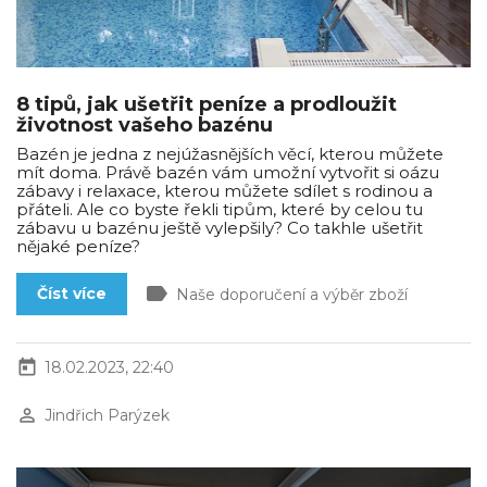
8 tipů, jak ušetřit peníze a prodloužit
životnost vašeho bazénu
Bazén je jedna z nejúžasnějších věcí, kterou můžete
mít doma. Právě bazén vám umožní vytvořit si oázu
zábavy i relaxace, kterou můžete sdílet s rodinou a
přáteli. Ale co byste řekli tipům, které by celou tu
zábavu u bazénu ještě vylepšily? Co takhle ušetřit
nějaké peníze?
label
Číst více
Naše doporučení a výběr zboží
today
18.02.2023, 22:40
perm_identity
Jindřich Parýzek