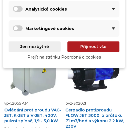
29 243,00 Kč
4 171,00 Kč
Analytické cookies
24 167,77 Kč
bez DPH
3 447,11 Kč
bez DPH
Přidat do košíku
Přidat do košíku
Marketingové cookies
Jen nezbytné
Přijmout vše
DOPRAVA ZDARMA
Přejít na stránku Podrobně o cookies
vp-5205SP34
bvz-302021
Ovládání protiproudu VAG-
Čerpadlo protiproudu
JET, K-JET a V-JET, 400V,
FLOW JET 3000, o průtoku
pulzní spínač, 1,9 - 3,0 kW
71 m3/hod a výkonu 2,2 kW,
230V