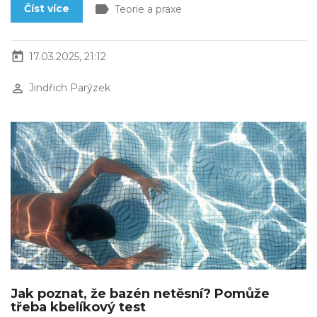
label
Číst více
Teorie a praxe
today
17.03.2025, 21:12
perm_identity
Jindřich Parýzek
Jak poznat, že bazén netěsní? Pomůže
třeba kbelíkový test