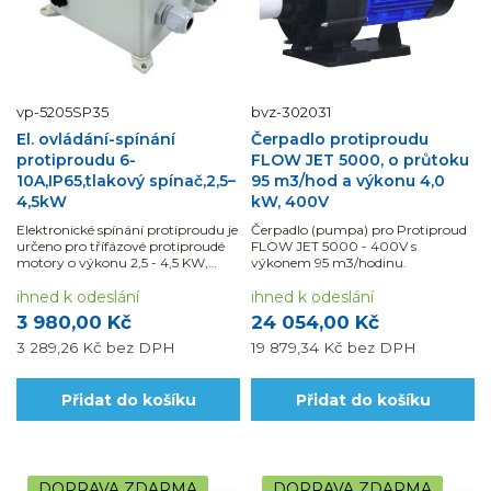
vp-5205SP35
bvz-302031
El. ovládání-spínání
Čerpadlo protiproudu
protiproudu 6-
FLOW JET 5000, o průtoku
10A,IP65,tlakový spínač,2,5–
95 m3/hod a výkonu 4,0
4,5kW
kW, 400V
Elektronické spínání protiproudu je
Čerpadlo (pumpa) pro Protiproud
určeno pro třífázové protiproudé
FLOW JET 5000 - 400V s
motory o výkonu 2,5 - 4,5 KW,
výkonem 95 m3/hodinu.
které obsahuje stykač,...
ihned k odeslání
ihned k odeslání
3 980,00 Kč
24 054,00 Kč
3 289,26 Kč
bez DPH
19 879,34 Kč
bez DPH
Přidat do košíku
Přidat do košíku
DOPRAVA ZDARMA
DOPRAVA ZDARMA