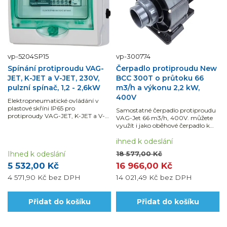
vp-5204SP15
vp-300774
Spínání protiproudu VAG-
Čerpadlo protiproudu New
JET, K-JET a V-JET, 230V,
BCC 300T o průtoku 66
pulzní spínač, 1,2 - 2,6kW
m3/h a výkonu 2,2 kW,
400V
Elektropneumatické ovládání v
plastové skříni IP65 pro
Samostatné čerpadlo protiproudu
protiproudy VAG-JET, K-JET a V-
VAG-Jet 66 m3/h, 400V. můžete
JET s jednofázovým motorem o
využít i jako oběhové čerpadlo k
příkonu 1,2 - 2,6 kW.
vodním atrakcím např.chrličům.
ihned k odeslání
Ihned k odeslání
18 577,00 Kč
5 532,00 Kč
16 966,00 Kč
4 571,90 Kč
bez DPH
14 021,49 Kč
bez DPH
Přidat do košíku
Přidat do košíku