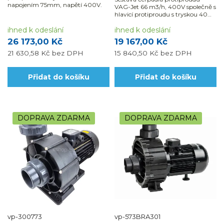
napojením 75mm, napětí 400V.
VAG-Jet 66 m3/h, 400V společně s
hlavicí protiproudu s tryskou 40
mm a sáním vody VAG-JET.
ihned k odeslání
ihned k odeslání
26 173,00 Kč
19 167,00 Kč
21 630,58 Kč
bez DPH
15 840,50 Kč
bez DPH
Přidat do košíku
Přidat do košíku
DOPRAVA ZDARMA
DOPRAVA ZDARMA
vp-300773
vp-573BRA301