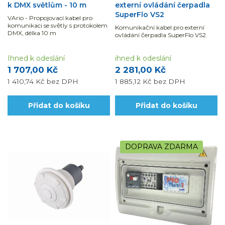
k DMX světlům - 10 m
externí ovládání čerpadla
SuperFlo VS2
VArio - Propojovací kabel pro
komunikaci se světly s protokolem
Komunikační kabel pro externí
DMX, délka 10 m
ovládání čerpadla SuperFlo VS2.
Ihned k odeslání
ihned k odeslání
1 707,00 Kč
2 281,00 Kč
1 410,74 Kč
bez DPH
1 885,12 Kč
bez DPH
Přidat do košíku
Přidat do košíku
DOPRAVA ZDARMA