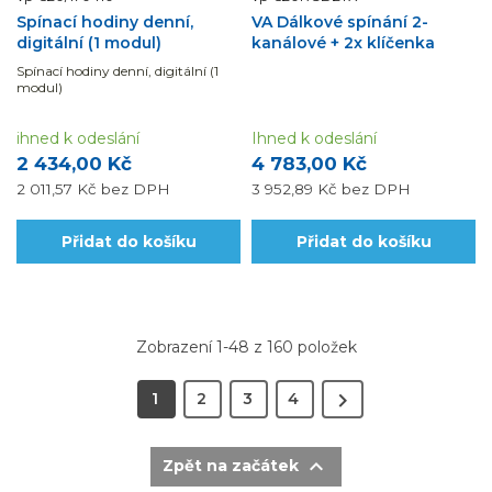
Spínací hodiny denní,
VA Dálkové spínání 2-
digitální (1 modul)
kanálové + 2x klíčenka
Spínací hodiny denní, digitální (1
modul)
ihned k odeslání
Ihned k odeslání
2 434,00 Kč
4 783,00 Kč
2 011,57 Kč
bez DPH
3 952,89 Kč
bez DPH
Přidat do košíku
Přidat do košíku
Zobrazení 1-48 z 160 položek

1
2
3
4

Zpět na začátek