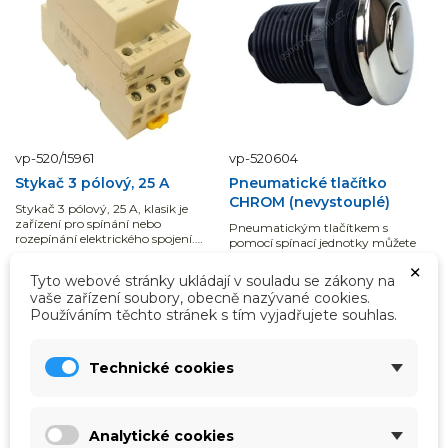
vp-520/15961
vp-520604
Stykač 3 pólový, 25 A
Pneumatické tlačítko
CHROM (nevystouplé)
Stykač 3 pólový, 25 A, klasik je
zařízení pro spínání nebo
Pneumatickým tlačítkem s
rozepínání elektrického spojení.
pomocí spínací jednotky můžete
Stykače se...
ovládat spuštění i vypnutí
×
například protiproudu.
Tyto webové stránky ukládají v souladu se zákony na
ihned k odeslání
ihned k odeslání
vaše zařízení soubory, obecně nazývané cookies.
1 122,00 Kč
558,00 Kč
Používáním těchto stránek s tím vyjadřujete souhlas.
927,27 Kč
bez DPH
461,16 Kč
bez DPH
Technické cookies
Přidat do košíku
Přidat do košíku
Analytické cookies