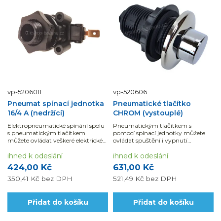
vp-5206011
vp-520606
Pneumat spínací jednotka
Pneumatické tlačítko
16/4 A (nedržící)
CHROM (vystouplé)
Elektropneumatické spínání spolu
Pneumatickým tlačítkem s
s pneumatickým tlačítkem
pomocí spínací jednotky můžete
můžete ovládat veškeré elektrické
ovládat spuštění i vypnutí
zařízení.
například protiproudu.
ihned k odeslání
ihned k odeslání
424,00 Kč
631,00 Kč
350,41 Kč
bez DPH
521,49 Kč
bez DPH
Přidat do košíku
Přidat do košíku