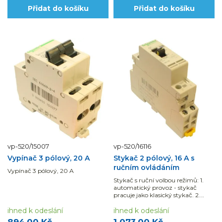
Přidat do košíku
Přidat do košíku
vp-520/15007
vp-520/16116
Vypínač 3 pólový, 20 A
Stykač 2 pólový, 16 A s
ručním ovládáním
Vypínač 3 pólový, 20 A
Stykač s ruční volbou režimů: 1.
automatický provoz - stykač
pracuje jako klasický stykač. 2.
manuální sepnutí - ovládací páčka
ihned k odeslání
sepne...
ihned k odeslání