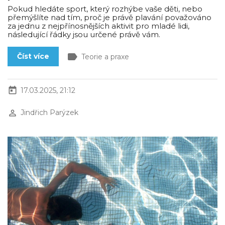
Pokud hledáte sport, který rozhýbe vaše děti, nebo
přemýšlíte nad tím, proč je právě plavání považováno
za jednu z nejpřínosnějších aktivit pro mladé lidi,
následující řádky jsou určené právě vám.
label
Číst více
Teorie a praxe
today
17.03.2025, 21:12
perm_identity
Jindřich Parýzek