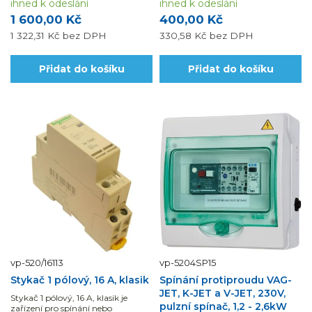
ihned k odeslání
ihned k odeslání
1 600,00 Kč
400,00 Kč
1 322,31 Kč
bez DPH
330,58 Kč
bez DPH
Přidat do košíku
Přidat do košíku
vp-520/16113
vp-5204SP15
Stykač 1 pólový, 16 A, klasik
Spínání protiproudu VAG-
JET, K-JET a V-JET, 230V,
Stykač 1 pólový, 16 A, klasik je
pulzní spínač, 1,2 - 2,6kW
zařízení pro spínání nebo