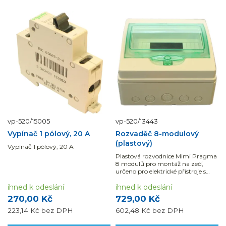
vp-520/15005
vp-520/13443
Vypínač 1 pólový, 20 A
Rozvaděč 8-modulový
(plastový)
Vypínač 1 pólový, 20 A
Plastová rozvodnice Mimi Pragma
8 modulů pro montáž na zeď,
určeno pro elektrické přístroje s
montáží na DIN lištu. Krytí IP65.
ihned k odeslání
ihned k odeslání
270,00 Kč
729,00 Kč
223,14 Kč
bez DPH
602,48 Kč
bez DPH