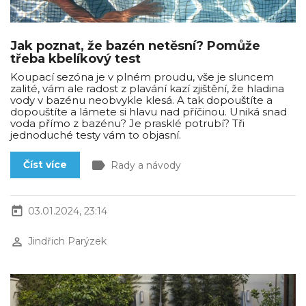
Jak poznat, že bazén netěsní? Pomůže
třeba kbelíkový test
Koupací sezóna je v plném proudu, vše je sluncem
zalité, vám ale radost z plavání kazí zjištění, že hladina
vody v bazénu neobvykle klesá. A tak dopouštíte a
dopouštíte a lámete si hlavu nad příčinou. Uniká snad
voda přímo z bazénu? Je prasklé potrubí? Tři
jednoduché testy vám to objasní.
label
Číst více
Rady a návody
today
03.01.2024, 23:14
perm_identity
Jindřich Parýzek