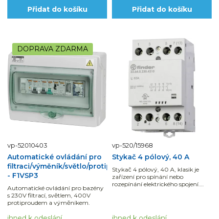
Přidat do košíku
Přidat do košíku
DOPRAVA ZDARMA
vp-52010403
vp-520/15968
Automatické ovládání pro
Stykač 4 pólový, 40 A
filtraci/výměník/světlo/protiproud
Stykač 4 pólový, 40 A, klasik je
- F1VSP3
zařízení pro spínání nebo
rozepínání elektrického spojení.
Automatické ovládání pro bazény
Stykače se...
s 230V filtrací, světlem, 400V
protiproudem a výměníkem.
ihned k odeslání
ihned k odeslání