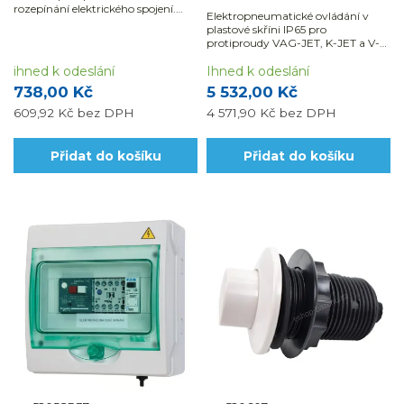
rozepínání elektrického spojení.
Elektropneumatické ovládání v
Stykače se...
plastové skříni IP65 pro
protiproudy VAG-JET, K-JET a V-
JET s jednofázovým motorem o
ihned k odeslání
příkonu 1,2 - 2,6 kW.
Ihned k odeslání
738,00 Kč
5 532,00 Kč
609,92 Kč
bez DPH
4 571,90 Kč
bez DPH
Přidat do košíku
Přidat do košíku