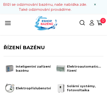
×
Blíží se odzimování bazénu, naše nabídka zde.
Také odzimování provádíme.
0
ŘÍZENÍ BAZÉNU
Inteligentní zařízení
Elektroautomatická
bazénu
řízení
Solární systémy,
Elektropříslušenství
fotovoltaika