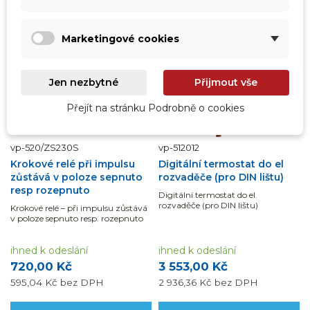
Marketingové cookies
Jen nezbytné
Přijmout vše
Přejít na stránku Podrobně o cookies
vp-520/ZS230S
vp-512012
Krokové relé při impulsu
Digitální termostat do el
zůstává v poloze sepnuto
rozvaděče (pro DIN lištu)
resp rozepnuto
Digitální termostat do el.
rozvaděče (pro DIN lištu)
Krokové relé – při impulsu zůstává
v poloze sepnuto resp. rozepnuto
ihned k odeslání
ihned k odeslání
720,00 Kč
3 553,00 Kč
595,04 Kč
bez DPH
2 936,36 Kč
bez DPH