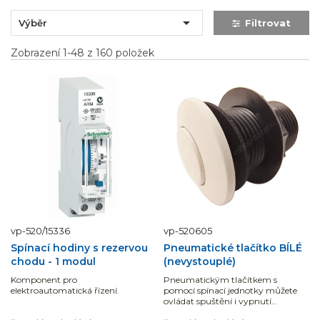

Výběr
Filtrovat
Zobrazení 1-48 z 160 položek
vp-520/15336
vp-520605
Spínací hodiny s rezervou
Pneumatické tlačítko BÍLÉ
chodu - 1 modul
(nevystouplé)
Komponent pro
Pneumatickým tlačítkem s
elektroautomatická řízení.
pomocí spínací jednotky můžete
ovládat spuštění i vypnutí
například protiproudu.