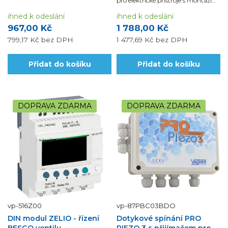
pro elektrické přístroje s montáží
na DIN lištu. Krytí IP65.
ihned k odeslání
ihned k odeslání
967,00 Kč
1 788,00 Kč
799,17 Kč
bez DPH
1 477,69 Kč
bez DPH
Přidat do košíku
Přidat do košíku
DOPRAVA ZDARMA
DOPRAVA ZDARMA
vp-516Z00
vp-87PBC03BDO
DIN modul ZELIO - řízení
Dotykové spínání PRO
BESGO ventilu
PIEZO 3 s přijímačem pro