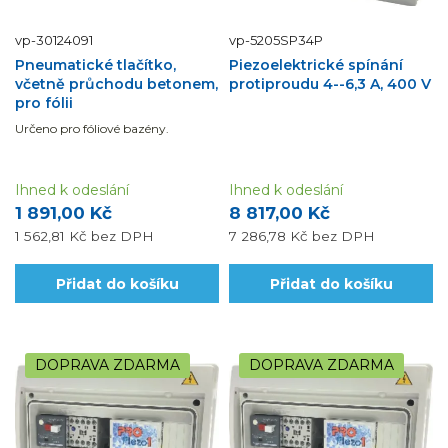
vp-30124091
vp-5205SP34P
Pneumatické tlačítko,
Piezoelektrické spínání
včetně průchodu betonem,
protiproudu 4--6,3 A, 400 V
pro fólii
Určeno pro fóliové bazény.
Ihned k odeslání
Ihned k odeslání
1 891,00 Kč
8 817,00 Kč
1 562,81 Kč
bez DPH
7 286,78 Kč
bez DPH
Přidat do košíku
Přidat do košíku
DOPRAVA ZDARMA
DOPRAVA ZDARMA