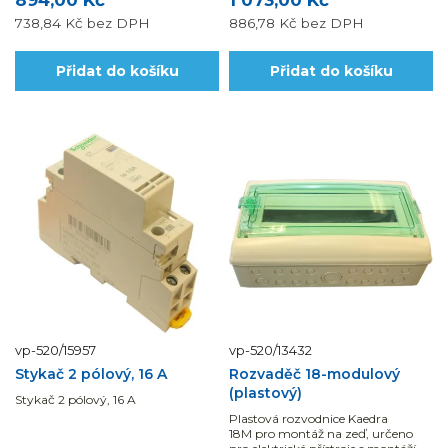
894,00 Kč
1 073,00 Kč
738,84 Kč
bez DPH
886,78 Kč
bez DPH
Přidat do košíku
Přidat do košíku
vp-520/15957
vp-520/13432
Stykač 2 pólový, 16 A
Rozvaděč 18-modulový
(plastový)
Stykač 2 pólový, 16 A
Plastová rozvodnice Kaedra
18M pro montáž na zeď, určeno