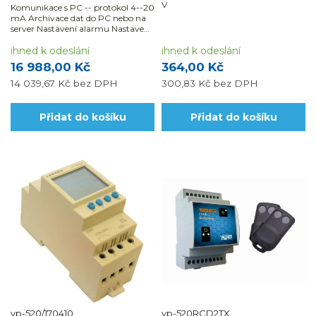
V
Komunikace s PC -- protokol 4--20
mA Archivace dat do PC nebo na
server Nastavení alarmu Nastavení
varování (SMS, e-mail) On-line
monitoring Expor t dat (xls, csv,
ihned k odeslání
ihned k odeslání
txt) Možnost připojení až 4 zaříze
16 988,00 Kč
364,00 Kč
14 039,67 Kč
bez DPH
300,83 Kč
bez DPH
Přidat do košíku
Přidat do košíku
vp-520/170410
vp-520RCD2TX