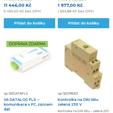
11 446,00 Kč
1 977,00 Kč
9 459,50 Kč
bez DPH
1 633,88 Kč
bez DPH
Přidat do košíku
Přidat do košíku
DOPRAVA ZDARMA
vp-92DATAFLS
vp-520/18321
VA DATALOG FLS --
Kontrolka na DIN lištu
komunikace s PC, záznam
zelená 230 V
dat
Kontrolka na DIN lištu – zelená 230