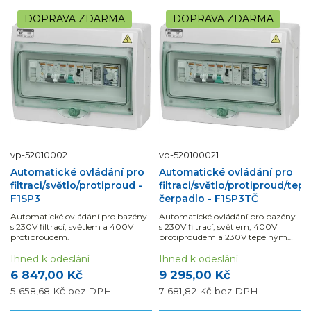
DOPRAVA ZDARMA
DOPRAVA ZDARMA
vp-52010002
vp-520100021
Automatické ovládání pro
Automatické ovládání pro
filtraci/světlo/protiproud -
filtraci/světlo/protiproud/tep
F1SP3
čerpadlo - F1SP3TČ
Automatické ovládání pro bazény
Automatické ovládání pro bazény
s 230V filtrací, světlem a 400V
s 230V filtrací, světlem, 400V
protiproudem.
protiproudem a 230V tepelným
čerpadlem.
Ihned k odeslání
Ihned k odeslání
6 847,00 Kč
9 295,00 Kč
5 658,68 Kč
bez DPH
7 681,82 Kč
bez DPH