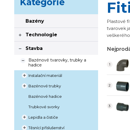
Kategorie
Fi
Bazény
Plastové f
tvarovek ja
Technologie
veškerého 

Stavba
Nejprodá

Bazénové tvarovky, trubky a

hadice
Instalační materiál

Bazénové trubky

Bazénové hadice
Trubkové svorky
Lepidla a čističe

Těsnící příslušenství
