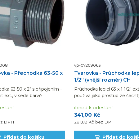
5008
vp-07209063
vka - Přechodka 63-50 x
Tvarovka - Průchodka lepi
1/2“ (vnější rozměr) CH
ka 63-50 x 2“ s připojením -
Průchodka lepicí 63 x 1 1/2“ ext
it ext., v šedé barvě.
používá jako prostup ze šechty
Díky 2 těsněním se jedná o v
eslání
ihned k odeslání
spoj.
341,00 Kč
ez DPH
281,82 Kč
bez DPH
Přidat do košíku
Přidat do koší