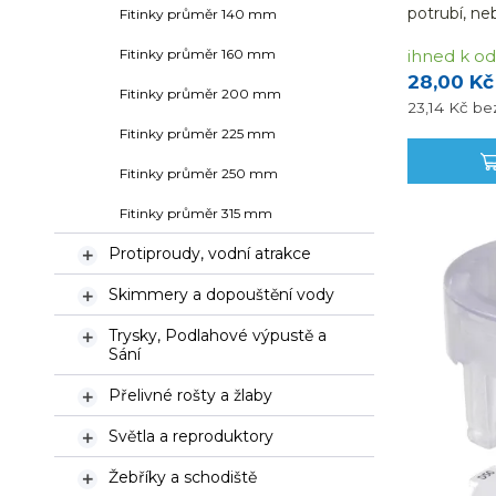
potrubí, ne
Fitinky průměr 140 mm
mm na prů
ihned k od
Fitinky průměr 160 mm
28,00 Kč
Fitinky průměr 200 mm
23,14 Kč
be
Fitinky průměr 225 mm
Fitinky průměr 250 mm
Fitinky průměr 315 mm
Protiproudy, vodní atrakce

Skimmery a dopouštění vody

Trysky, Podlahové výpustě a

Sání
Přelivné rošty a žlaby

Světla a reproduktory

Žebříky a schodiště
