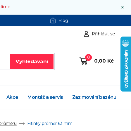
×
díme.
Blog
Přihlásit se
0
0,00 Kč
Vyhledávání
Akce
Montáž a servis
Zazimování bazénu
 průměru
Fitinky průměr 63 mm