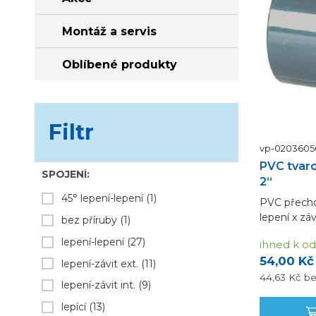
Montáž a servis
Oblíbené produkty
Filtr
vp-020360
PVC tvaro
SPOJENÍ:
2“
45° lepení-lepení
(1)
PVC přechod
lepení x záv
bez příruby
(1)
lepení-lepení
(27)
ihned k od
54,00 Kč
lepení-závit ext.
(11)
44,63 Kč
b
lepení-závit int.
(9)
lepící
(13)