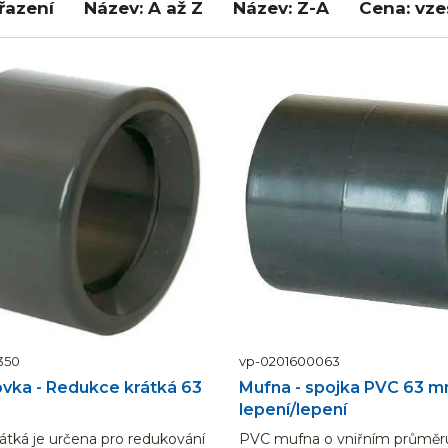
řazení
Název: A až Z
Název: Z-A
Cena: vz
350
vp-0201600063
vka - Redukce krátká 63
Mufna - spojka PVC 63 
lepení/lepení
átká je určena pro redukování
PVC mufna o vniřním průměr