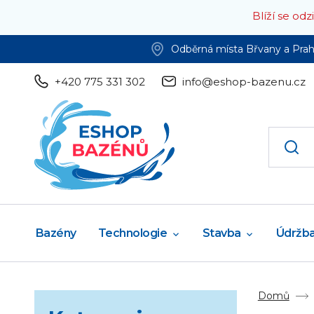
Blíží se od
Odběrná místa Břvany a Pra
+420 775 331 302
info@eshop-bazenu.cz
Bazény
Technologie
Stavba
Údržb
Domů