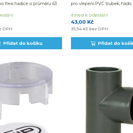
bo flexi hadice o průměru 63
pro vlepení PVC trubek, hadic 
měr 50 mm.
vnějším průměru 63 mm.
eslání
ihned k odeslání
43,00 Kč
z DPH
35,54 Kč
bez DPH
Přidat do košíku
Přidat do koší