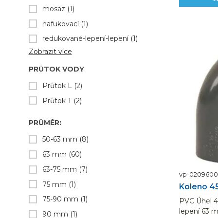
mosaz
(1)
nafukovací
(1)
redukované-lepení-lepení
(1)
Zobrazit více
PRŮTOK VODY
Průtok L
(2)
Průtok T
(2)
PRŮMĚR:
50-63 mm
(8)
63 mm
(60)
63-75 mm
(7)
vp-020960
75 mm
(1)
Koleno 45
75-90 mm
(1)
PVC Úhel 45
lepení 63 
90 mm
(1)