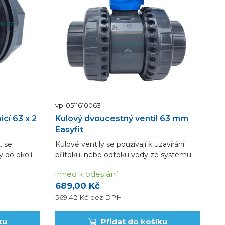
vp-0511610063
cí 63 x 2
Kulový dvoucestný ventil 63 mm
Easyfit
. se
Kulové ventily se používají k uzavírání
 do okolí.
přítoku, nebo odtoku vody ze systému.
odotěsný
ihned k odeslání
689,00 Kč
569,42 Kč
bez DPH
ku
Přidat do košíku