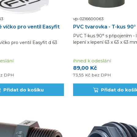
63
vp-0216600063
 víčko pro ventil Easyfit
PVC tvarovka - T-kus 90
PVC T-kus 90° s připojením - 
lepení x lepení 63 x 63 x 63 
íčko pro ventil Easyfit d 63
barvě.
eslání
ihned k odeslání
89,00 Kč
ez DPH
73,55 Kč
bez DPH
Přidat do košíku
Přidat do koší