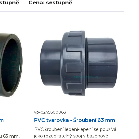
estupně
Cena: sestupně
vp-0245600063
mm
PVC tvarovka - Šroubení 63 mm
PVC šroubení lepení-lepení se používá
jako rozebíratelný spoj v bazénové
u 63 mm,