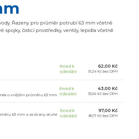
 mm
vé vody. Řazeny pro průměr potrubí 63 mm včetně
spojky, čisticí prostředky, ventily, lepidla včetně
62,00 Kč
ihned k
odeslání
51,24 Kč
bez DPH
43,00 Kč
ihned k
odeslání
35,54 Kč
bez DPH
tinek o vnějším průměru 63 mm.
97,00 Kč
ihned k
 průměru 63 mm a ze strany druhé
odeslání
80,17 Kč
bez DPH