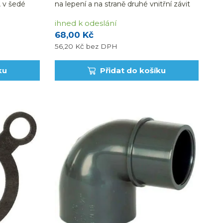
, v šedé
na lepení a na straně druhé vnitřní závit
2".
ihned k odeslání
68,00 Kč
56,20 Kč
bez DPH
ku
Přidat do košíku