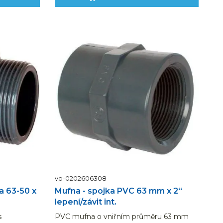
vp-0202606308
a 63-50 x
Mufna - spojka PVC 63 mm x 2“
lepení/závit int.
s
PVC mufna o vniřním průměru 63 mm