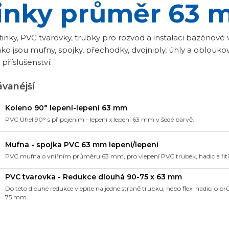
tinky průměr 63
itinky, PVC tvarovky, trubky pro rozvod a instalaci bazéno
ko jsou mufny, spojky, přechodky, dvojniply, úhly a obloukové 
příslušenství.
vanéjší
Koleno 90° lepení-lepení 63 mm
PVC Úhel 90° s připojením - lepení x lepení 63 mm v šedé barvě.
Mufna - spojka PVC 63 mm lepení/lepení
PVC mufna o vniřním průměru 63 mm, pro vlepení PVC trubek, hadic a fi
PVC tvarovka - Redukce dlouhá 90-75 x 63 mm
Do této dlouhé redukce vlepíte na jedné straně trubku, nebo flexi hadici o
75 mm.