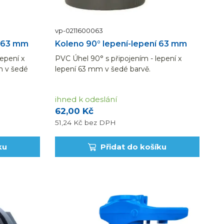
vp-0211600063
° 63 mm
Koleno 90° lepení-lepení 63 mm
lepení x
PVC Úhel 90° s připojením - lepení x
mm v šedé
lepení 63 mm v šedé barvě.
ihned k odeslání
62,00 Kč
51,24 Kč
bez DPH
ku
Přidat do košíku