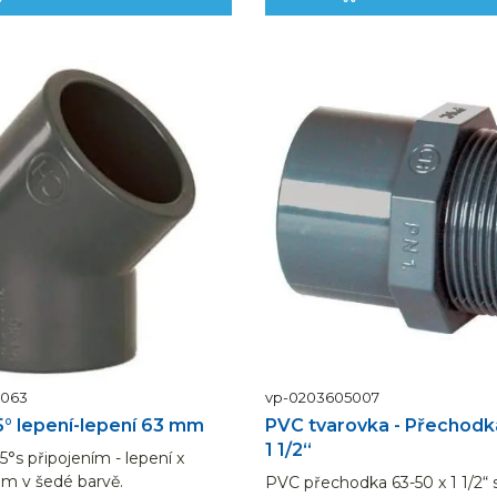
0063
vp-0203605007
° lepení-lepení 63 mm
PVC tvarovka - Přechodk
1 1/2“
°s připojením - lepení x
mm v šedé barvě.
PVC přechodka 63-50 x 1 1/2“ 