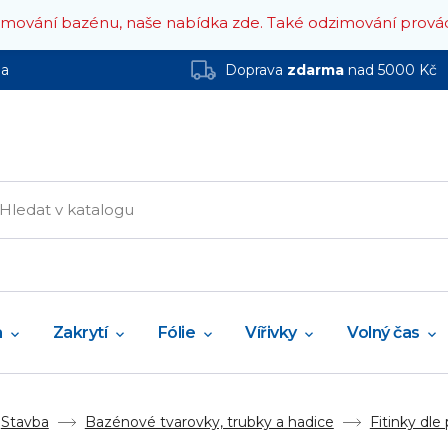
zimování bazénu, naše nabídka zde.
Také odzimování prová
ha
Doprava
zdarma
nad 5000 Kč
a
Zakrytí
Fólie
Vířivky
Volný čas
Stavba
Bazénové tvarovky, trubky a hadice
Fitinky dle