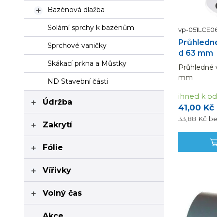
Bazénová dlažba

Solární sprchy k bazénům
vp-051LCE0
Průhledné
Sprchové vaničky
d 63 mm
Skákací prkna a Můstky
Průhledné v
mm
ND Stavební části
ihned k od
Údržba

41,00 Kč
33,88 Kč
b
Zakrytí

Fólie

Vířivky

Volný čas

Akce