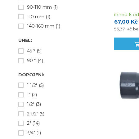
90-110 mm
(1)
ihned k od
110 mm
(1)
67,00 Kč
140-160 mm
(1)
55,37 Kč
be
ÚHEL:
45 °
(5)
90 °
(4)
DOPOJENÍ:
1 1/2"
(5)
1"
(2)
1/2"
(3)
2 1/2"
(5)
2"
(14)
3/4"
(1)