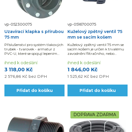
vp-052300075
vp-0516700075
Uzavírací klapka s přírubou
Kuželový zpětný ventil 75
75 mm
mm se sacím košem
Příslušenství pro systém tlakových
Kuželový zpětný ventil 75 mm se
trubek - tvarovek - armatur z
sacím košem je určen k trvalému
PVC-U, které se spojují lepením
zavodnění filtračního, nebo
nebo pomocí mechanických spojů.
oběžného čerpadla.
Výhodou je jak snadná manipulace
ihned k odeslání
ihned k odeslání
i montáž, tak chemická odolnost...
3 118,00 Kč
1 846,00 Kč
2 576,86 Kč
bez DPH
1 525,62 Kč
bez DPH
Přidat do košíku
Přidat do košíku
DOPRAVA ZDARMA