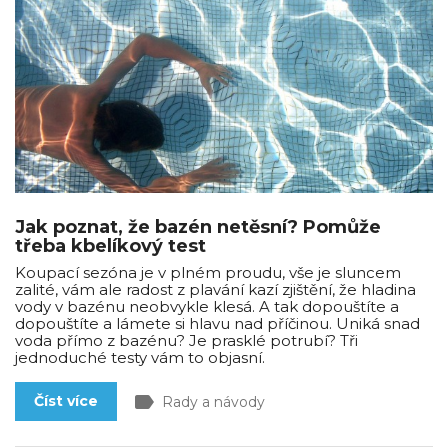
Jak poznat, že bazén netěsní? Pomůže
třeba kbelíkový test
Koupací sezóna je v plném proudu, vše je sluncem
zalité, vám ale radost z plavání kazí zjištění, že hladina
vody v bazénu neobvykle klesá. A tak dopouštíte a
dopouštíte a lámete si hlavu nad příčinou. Uniká snad
voda přímo z bazénu? Je prasklé potrubí? Tři
jednoduché testy vám to objasní.
label
Číst více
Rady a návody