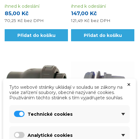
ihned k odeslání
ihned k odeslání
85,00 Kč
147,00 Kč
70,25 Kč
bez DPH
121,49 Kč
bez DPH
Přidat do košíku
Přidat do košíku
×
Tyto webové stránky ukládají v souladu se zákony na
vaše zařízení soubory, obecně nazývané cookies.
Používáním těchto stránek s tím vyjadřujete souhlas.
Technické cookies
vp-0516600075
vp-01517075
Kuželový zpětný ventil 75
Tvarovka - Průchodka
mm
lepicí 75/90 x 3“ (vnější
Analytické cookies