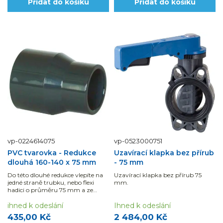
Přidat do košíku
Přidat do košíku
vp-0224614075
vp-0523000751
PVC tvarovka - Redukce
Uzavírací klapka bez přírub
dlouhá 160-140 x 75 mm
- 75 mm
Do této dlouhé redukce vlepíte na
Uzavírací klapka bez přírub 75
jedné straně trubku, nebo flexi
mm.
hadici o průměru 75 mm a ze
strany druhé 140 mm.
ihned k odeslání
Ihned k odeslání
435,00 Kč
2 484,00 Kč