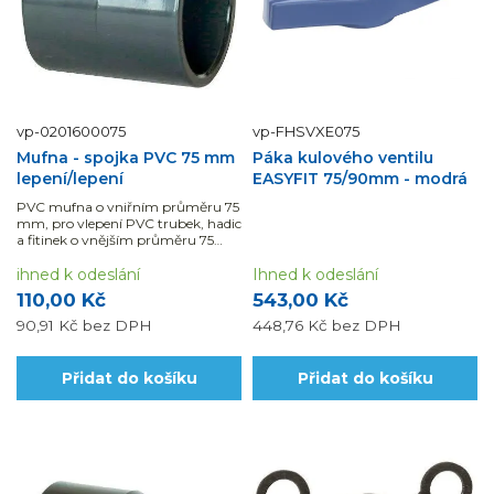
vp-0201600075
vp-FHSVXE075
Mufna - spojka PVC 75 mm
Páka kulového ventilu
lepení/lepení
EASYFIT 75/90mm - modrá
PVC mufna o vniřním průměru 75
mm, pro vlepení PVC trubek, hadic
a fitinek o vnějším průměru 75
mm.
ihned k odeslání
Ihned k odeslání
110,00 Kč
543,00 Kč
90,91 Kč
bez DPH
448,76 Kč
bez DPH
Přidat do košíku
Přidat do košíku