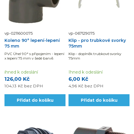
vp-0211600075
vp-067129075
Koleno 90° lepení-lepení
Klip - pro trubkové svorky
75 mm
75mm
PVC Úhel 90° s připojením - lepení
Klip - doplněk trubkové svorky
x lepení 75 mm v šedé barvě.
75mm
ihned k odeslání
Ihned k odeslání
126,00 Kč
6,00 Kč
104,13 Kč
bez DPH
4,96 Kč
bez DPH
Přidat do košíku
Přidat do košíku