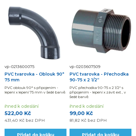
vp-0213600075
vp-0203607509
PVC tvarovka - Oblouk 90°
PVC tvarovka - Přechodka
75 mm
90-75 x 2 1/2“
PVC oblouk 90° s připojením -
PVC přechodka 90-75 x 2 1/2“ s
lepení x lepení 75 mm v šedé barvě.
připojením - lepení x závit ext., v
šedé barvě.
ihned k odeslání
ihned k odeslání
522,00 Kč
99,00 Kč
431,40 Kč
bez DPH
81,82 Kč
bez DPH
Přidat do košíku
Přidat do košíku