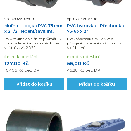
vp-0202607509
vp-0203606308
Mufna - spojka PVC 75 mm
PVC tvarovka - Přechodka
x 2 1/2“ lepení/závit int.
75-63 x 2“
PVC mufna o vniřním průměru 75
PVC přechodka 75-63 x 2“ s
mm na lepení a na straně druhé
připojením - lepení x závit ext., v
vnitřní závit 2 1/2".
šedé barvě.
ihned k odeslání
ihned k odeslání
127,00 Kč
56,00 Kč
104,96 Kč
bez DPH
46,28 Kč
bez DPH
Přidat do košíku
Přidat do košíku