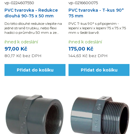
vp-0224607550
vp-0216600075
PVC tvarovka - Redukce
PVC tvarovka - T-kus 90°
dlouhá 90-75 x 50 mm
75 mm
Do této dlouhé redukce vlepíte na
PVC T-kus 90° s připojením -
jedné straně trubku, nebo flexi
lepení x lepení x lepení 75 x 75 x 75
hadici o průměru 50 mm a ze
mm v šedé barvě.
strany druhé 75 mm.
ihned k odeslání
ihned k odeslání
97,00 Kč
175,00 Kč
80,17 Kč
bez DPH
144,63 Kč
bez DPH
Přidat do košíku
Přidat do košíku