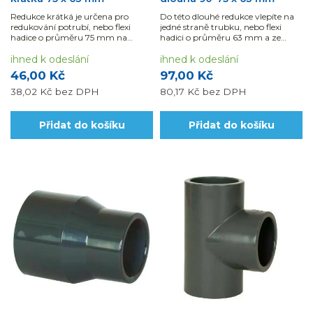
Redukce krátká je určena pro
Do této dlouhé redukce vlepíte na
redukování potrubí, nebo flexi
jedné straně trubku, nebo flexi
hadice o průměru 75 mm na
hadici o průměru 63 mm a ze
průměr 63 mm.
strany druhé 75 mm.
ihned k odeslání
ihned k odeslání
46,00 Kč
97,00 Kč
38,02 Kč
bez DPH
80,17 Kč
bez DPH
Přidat do košíku
Přidat do košíku