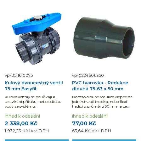
vp-0511610075
vp-0224606350
Kulový dvoucestný ventil
PVC tvarovka - Redukce
75 mm Easyfit
dlouhá 75-63 x 50 mm
Kulové ventily se používají k
Do této dlouhé redukce vlepíte na
uzavírání přítoku, nebo odtoku
jedné straně trubku, nebo flexi
vody ze systému.
hadici o průměru 50 mm a ze
strany druhé 63 mm.
ihned k odeslání
ihned k odeslání
2 338,00 Kč
77,00 Kč
1 932,23 Kč
bez DPH
63,64 Kč
bez DPH