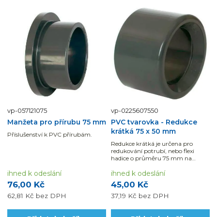
vp-057121075
vp-0225607550
Manžeta pro přírubu 75 mm
PVC tvarovka - Redukce
krátká 75 x 50 mm
Příslušenství k PVC přírubám.
Redukce krátká je určena pro
redukování potrubí, nebo flexi
hadice o průměru 75 mm na
průměr 50 mm.
ihned k odeslání
ihned k odeslání
76,00 Kč
45,00 Kč
62,81 Kč
bez DPH
37,19 Kč
bez DPH