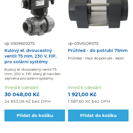
vp-0509600275
vp-05VISOR075
Kulový el. dvoucestný
Průhled - do potrubí 75mm
ventil 75 mm, 230 V, FIP,
Průhled - Visor do potrubí - lepící
pro solární systémy
Kulový el. dvoucestný ventil 75
mm, 230 V, FIP, který je navržen
zejména pro solární systémy.
Ihned k odeslání
ihned k odeslání
30 048,00 Kč
1 921,00 Kč
24 833,06 Kč
bez DPH
1 587,60 Kč
bez DPH
Přidat do košíku
Přidat do košíku