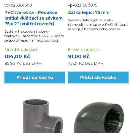
vp-025867500
vp-0231600075
PVC tvarovka - Redukce
Zátka lepící 75 mm
krátká vkládací se závitem
Systém tlakových trubek -
75 x 2“ (vnitřní rozměr)
tvarovek - armatur z PVC-U, které
se spojují lepením nebo pomocí
Systém tlakových trubek -
mechanických spojů. Výhodou je
tvarovek - armatur z PVC-U, které
jak snadná manipulace i montáž,
se spojují lepením nebo pomocí
tak chemická odolnost potrubních
mechanických spojů. Výhodou je
dílů.
jak snadná manipulace i montáž,
ihned k odeslání
ihned k odeslání
tak chemická odolnost potrubních
104,00 Kč
91,00 Kč
dílů.
85,95 Kč
bez DPH
75,21 Kč
bez DPH
Přidat do košíku
Přidat do košíku