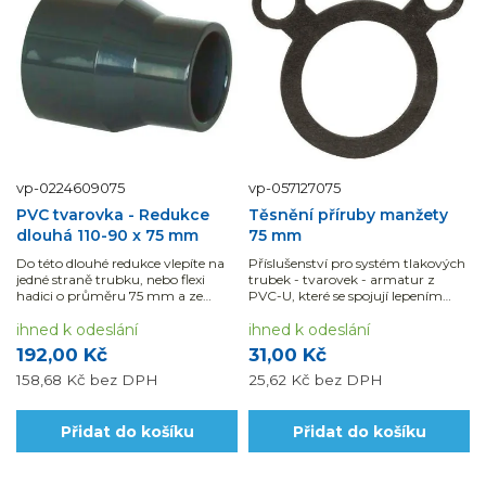
vp-0224609075
vp-057127075
PVC tvarovka - Redukce
Těsnění příruby manžety
dlouhá 110-90 x 75 mm
75 mm
Do této dlouhé redukce vlepíte na
Příslušenství pro systém tlakových
jedné straně trubku, nebo flexi
trubek - tvarovek - armatur z
hadici o průměru 75 mm a ze
PVC-U, které se spojují lepením
strany druhé 90 mm.
nebo pomocí mechanických...
ihned k odeslání
ihned k odeslání
192,00 Kč
31,00 Kč
158,68 Kč
bez DPH
25,62 Kč
bez DPH
Přidat do košíku
Přidat do košíku