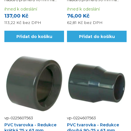
průměr 75 mm.
průměr 75 mm.
ihned k odeslání
ihned k odeslání
137,00 Kč
76,00 Kč
113,22 Kč
bez DPH
62,81 Kč
bez DPH
Přidat do košíku
Přidat do košíku
vp-0225607563
vp-0224607563
PVC tvarovka - Redukce
PVC tvarovka - Redukce
krátká 75 x 63 mm
dlouhá 90-75 x 63 mm