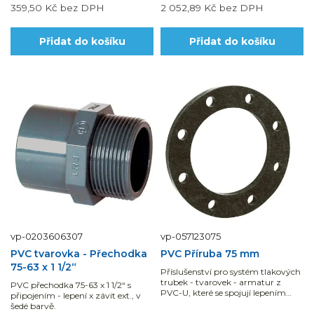
359,50 Kč
bez DPH
2 052,89 Kč
bez DPH
Přidat do košíku
Přidat do košíku
vp-0203606307
vp-057123075
PVC tvarovka - Přechodka
PVC Příruba 75 mm
75-63 x 1 1/2“
Příslušenství pro systém tlakových
trubek - tvarovek - armatur z
PVC přechodka 75-63 x 1 1/2“ s
PVC-U, které se spojují lepením
připojením - lepení x závit ext., v
nebo pomocí mechanických...
šedé barvě.