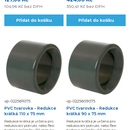
104,96 Kč
bez DPH
350,41 Kč
bez DPH
Přidat do košíku
Přidat do košíku
vp-0225611075
vp-0225609075
PVC tvarovka - Redukce
PVC tvarovka - Redukce
krátká 110 x 75 mm
krátká 90 x 75 mm
Redukce krátká je určena pro
Redukce krátká je určena pro
redukování potrubí, nebo flexi
redukování potrubí, nebo flexi
hadice o průměru 110 mm na
hadice o průměru 90 mm na