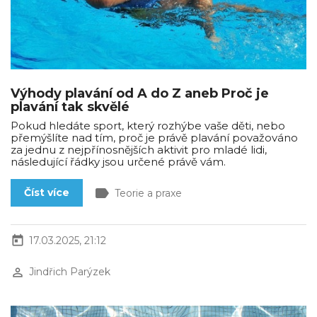
Výhody plavání od A do Z aneb Proč je
plavání tak skvělé
Pokud hledáte sport, který rozhýbe vaše děti, nebo
přemýšlíte nad tím, proč je právě plavání považováno
za jednu z nejpřínosnějších aktivit pro mladé lidi,
následující řádky jsou určené právě vám.
label
Číst více
Teorie a praxe
today
17.03.2025, 21:12
perm_identity
Jindřich Parýzek