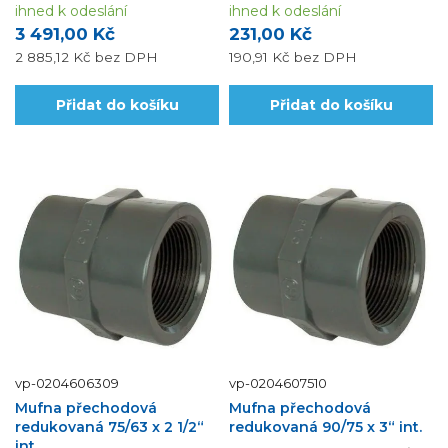
ihned k odeslání
ihned k odeslání
3 491,00 Kč
231,00 Kč
2 885,12 Kč
bez DPH
190,91 Kč
bez DPH
Přidat do košíku
Přidat do košíku
vp-0204606309
vp-0204607510
Mufna přechodová
Mufna přechodová
redukovaná 75/63 x 2 1/2“
redukovaná 90/75 x 3“ int.
int.