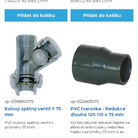
1 442,15 Kč
bez DPH
838,02 Kč
bez DPH
Přidat do košíku
Přidat do košíku
vp-0516610075
vp-0224611075
Kulový zpětný ventil Y 75
PVC tvarovka - Redukce
mm
dlouhá 125-110 x 75 mm
PVC kulový zpětný ventil o
Do této dlouhé redukce vlepíte na
průměru 75 mm.
jedné straně trubku, nebo flexi
hadici o průměru 75 mm a ze
strany druhé 110 mm.