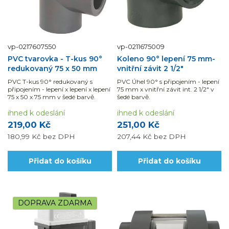
vp-0217607550
vp-0211675009
PVC tvarovka - T-kus 90°
Koleno 90° lepení 75 mm-
redukovaný 75 x 50 mm
vnitřní závit 2 1/2"
PVC T-kus 90° redukovaný s
PVC Úhel 90° s připojením - lepení
připojením - lepení x lepení x lepení
75 mm x vnitřní závit int. 2 1/2" v
75 x 50 x 75 mm v šedé barvě.
šedé barvě.
ihned k odeslání
ihned k odeslání
219,00 Kč
251,00 Kč
180,99 Kč
bez DPH
207,44 Kč
bez DPH
Přidat do košíku
Přidat do košíku
DOPRAVA ZDARMA