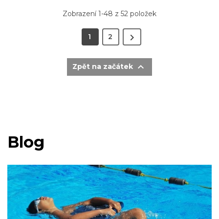
Zobrazení 1-48 z 52 položek

1
2

Zpět na začátek
Blog