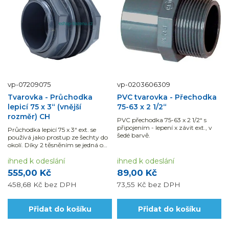
vp-07209075
vp-0203606309
Tvarovka - Průchodka
PVC tvarovka - Přechodka
lepicí 75 x 3“ (vnější
75-63 x 2 1/2“
rozměr) CH
PVC přechodka 75-63 x 2 1/2“ s
připojením - lepení x závit ext., v
Průchodka lepicí 75 x 3“ ext. se
šedé barvě.
používá jako prostup ze šechty do
okolí. Díky 2 těsněním se jedná o
vodotěsný spoj.
ihned k odeslání
ihned k odeslání
555,00 Kč
89,00 Kč
458,68 Kč
bez DPH
73,55 Kč
bez DPH
Přidat do košíku
Přidat do košíku