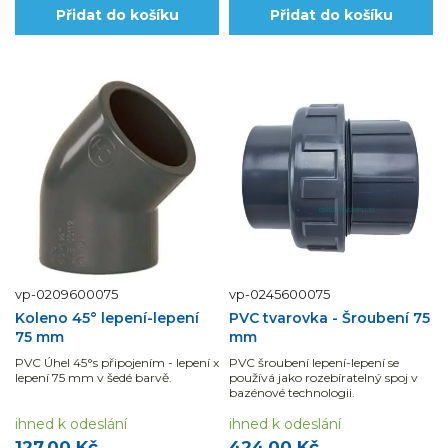
Přidat do košíku
Přidat do košíku
vp-0209600075
vp-0245600075
Koleno 45° lepení-lepení
PVC tvarovka - Šroubení 75
75 mm
mm
PVC Úhel 45°s připojením - lepení x
PVC šroubení lepení-lepení se
lepení 75 mm v šedé barvě.
používá jako rozebíratelný spoj v
bazénové technologii.
ihned k odeslání
ihned k odeslání
127,00 Kč
424,00 Kč