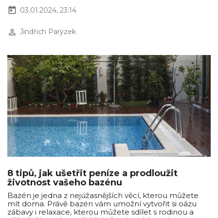
today
03.01.2024, 23:14
perm_identity
Jindřich Parýzek
8 tipů, jak ušetřit peníze a prodloužit
životnost vašeho bazénu
Bazén je jedna z nejúžasnějších věcí, kterou můžete
mít doma. Právě bazén vám umožní vytvořit si oázu
zábavy i relaxace, kterou můžete sdílet s rodinou a