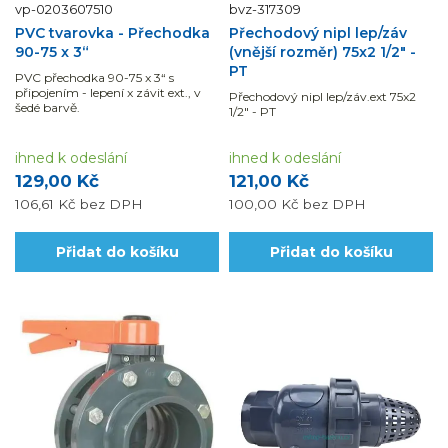
vp-0203607510
bvz-317309
PVC tvarovka - Přechodka
Přechodový nipl lep/záv
90-75 x 3“
(vnější rozměr) 75x2 1/2" -
PT
PVC přechodka 90-75 x 3“ s
připojením - lepení x závit ext., v
Přechodový nipl lep/záv.ext 75x2
šedé barvě.
1/2" - PT
ihned k odeslání
ihned k odeslání
129,00 Kč
121,00 Kč
106,61 Kč
bez DPH
100,00 Kč
bez DPH
Přidat do košíku
Přidat do košíku