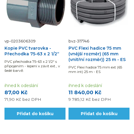
vp-0203606309
bvz-317746
Kopie PVC tvarovka -
PVC Flexi hadice 75 mm
Přechodka 75-63 x 2 1/2“
(vnější rozměr) (65 mm
(vnitřní rozměr)) 25 m - ES
PVC přechodka 75-63 x 2 1/2“ s
připojením - lepení x závit ext., v
PVC Flexi hadice 75 mm ext (65
šedé barvě.
mm int) 25 m - ES
ihned k odeslání
ihned k odeslání
87,00 Kč
11 840,00 Kč
71,90 Kč
bez DPH
9 785,12 Kč
bez DPH
Přidat do košíku
Přidat do košíku