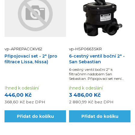
vp-APREPACCKV62
vp-HSP0663SKR
Připojovací set - 2" (pro
6-cestný ventil boční 2" -
filtrace Lissa, Nissa)
San Sebastian
6-cestný ventil boční 2" k
filtračním nádobám San
Sebastian. Připojovací set není
součástí balení. Je potřeba jej
Ihned k odeslání
dokoupit...
ihned k odeslání
446,00 Kč
3 486,00 Kč
368,60 Kč
bez DPH
2 880,99 Kč
bez DPH
Přidat do košíku
Přidat do košíku