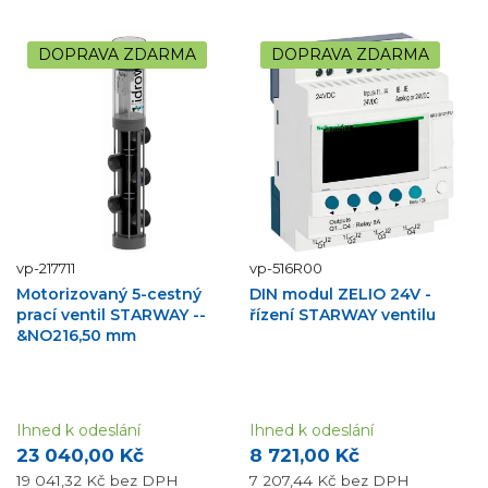
DOPRAVA ZDARMA
DOPRAVA ZDARMA
vp-217711
vp-516R00
Motorizovaný 5-cestný
DIN modul ZELIO 24V -
prací ventil STARWAY --
řízení STARWAY ventilu
&NO216,50 mm
Ihned k odeslání
Ihned k odeslání
23 040,00 Kč
8 721,00 Kč
19 041,32 Kč
bez DPH
7 207,44 Kč
bez DPH