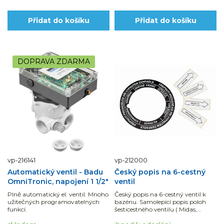
Přidat do košíku
Přidat do košíku
DOPRAVA ZDARMA
vp-216141
vp-212000
Automatický ventil - Badu
Český popis na 6-cestný
OmniTronic, napojení 1 1/2"
ventil
Plně automatický el. ventil. Mnoho
Český popis na 6-cestný ventil k
užitečných programovatelných
bazénu. Samolepící popis poloh
funkcí.
šesticestného ventilu ( Midas,
Praher, Speck, ). S vyznačením