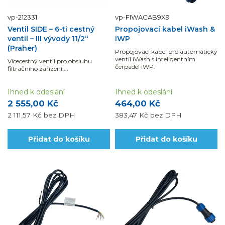
vp-212331
vp-FIWACAB9X9
Ventil SIDE – 6-ti cestný
Propojovací kabel iWash &
ventil – III vývody 11/2“
iWP
(Praher)
Propojovací kabel pro automatický
ventil iWash s inteligentním
Vícecestný ventil pro obsluhu
čerpadel iWP.
filtračního zařízení....
Ihned k odeslání
Ihned k odeslání
2 555,00 Kč
464,00 Kč
2 111,57 Kč
bez DPH
383,47 Kč
bez DPH
Přidat do košíku
Přidat do košíku