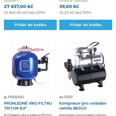
skladem
jednotlivých funkcí pro snadnou
ihned k odeslání
obsluhu ventilu.
27 637,00 Kč
39,00 Kč
22 840,50 Kč
bez DPH
32,23 Kč
bez DPH
Přidat do košíku
Přidat do košíku
jp-PR152500
as-13257
PRŮHLEDNÉ VÍKO FILTRU
Kompresor pro ovládání
TRITON 8,5"
ventilu BESGO
Průhledné víko k pískové filtrční
Kompresor pro ovládání ventilu