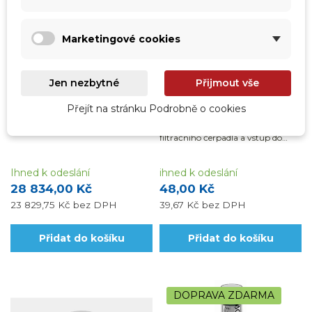
Marketingové cookies
vp-217713
vp-613805
Jen nezbytné
Přijmout vše
Motorizovaný 5-cestný
Propojovací hadice Ø 38
prací ventil STARWAY --
mm, délka 50 cm
Přejít na stránku Podrobně o cookies
&NO216,75 mm
Propojovací hadice Ø 38 mm,
délka 50 cm se používá mezi výtlak
filtračního čerpadla a vstup do
šesticestného ventilu.
Ihned k odeslání
ihned k odeslání
28 834,00 Kč
48,00 Kč
23 829,75 Kč
bez DPH
39,67 Kč
bez DPH
Přidat do košíku
Přidat do košíku
DOPRAVA ZDARMA