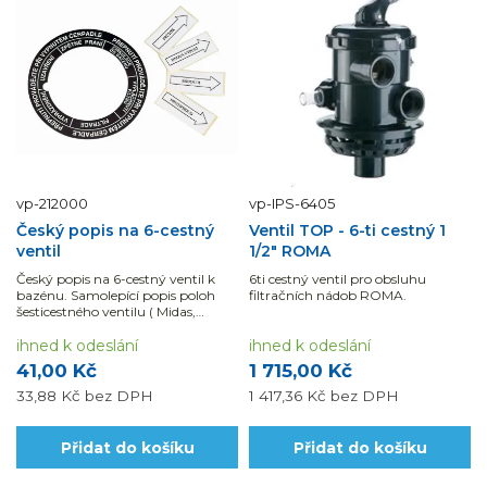
vp-212000
vp-IPS-6405
Český popis na 6-cestný
Ventil TOP - 6-ti cestný 1
ventil
1/2" ROMA
Český popis na 6-cestný ventil k
6ti cestný ventil pro obsluhu
bazénu. Samolepící popis poloh
filtračních nádob ROMA.
šesticestného ventilu ( Midas,
Praher, Speck, ). S vyznačením
jednotlivých funkcí pro snadnou
ihned k odeslání
ihned k odeslání
obsluhu ventilu.
41,00 Kč
1 715,00 Kč
33,88 Kč
bez DPH
1 417,36 Kč
bez DPH
Přidat do košíku
Přidat do košíku