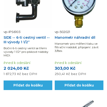
vp-IPS6103
vp-502021
SIDE -- 6-ti cestný ventil --
Manometr náhradní díl
III vývody 1 1/2“
Manometr pro měření tlaku ve
filtrační nádobě, připojení: závit
Boční 6-ti cestný ventil se třemi
3/8ex.
vývody 1 1/2“ pro pískové nádoby
MIDI.
ihned k odeslání
ihned k odeslání
2 024,00 Kč
303,00 Kč
1 672,73 Kč
bez DPH
250,41 Kč
bez DPH
Přidat do košíku
Přidat do košíku