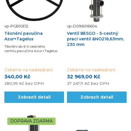
vp-PGB10E12
vp-D096016604
Těsnění pavučina
Ventil BESGO - 5-cestný
Azur+Tagelus
prací ventil &NO216,63mm,
230 mm
Těsnění do 6-ti cestného
ventilu,pavučina Azur+Tagelus
Čekáme na naskladnění
Čekáme na naskladnění
340,00 Kč
32 969,00 Kč
280,99 Kč
bez DPH
27 247,11 Kč
bez DPH
Zobrazit detail
Zobrazit detail
DOPRAVA ZDARMA