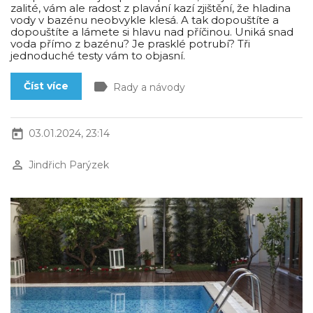
zalité, vám ale radost z plavání kazí zjištění, že hladina
vody v bazénu neobvykle klesá. A tak dopouštíte a
dopouštíte a lámete si hlavu nad příčinou. Uniká snad
voda přímo z bazénu? Je prasklé potrubí? Tři
jednoduché testy vám to objasní.
label
Číst více
Rady a návody
today
03.01.2024, 23:14
perm_identity
Jindřich Parýzek