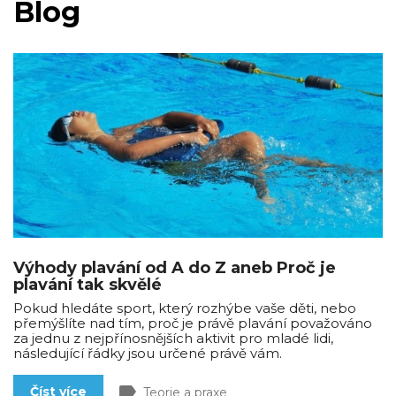
Blog
Výhody plavání od A do Z aneb Proč je
plavání tak skvělé
Pokud hledáte sport, který rozhýbe vaše děti, nebo
přemýšlíte nad tím, proč je právě plavání považováno
za jednu z nejpřínosnějších aktivit pro mladé lidi,
následující řádky jsou určené právě vám.
label
Číst více
Teorie a praxe