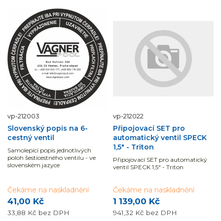
vp-212003
vp-212022
Slovenský popis na 6-
Připojovací SET pro
cestný ventil
automatický ventil SPECK
1,5" - Triton
Samolepící popis jednotlivých
poloh šesticestného ventilu - ve
Připojovací SET pro automatický
slovenském jazyce
ventil SPECK 1,5" - Triton
Čekáme na naskladnění
Čekáme na naskladnění
41,00 Kč
1 139,00 Kč
33,88 Kč
bez DPH
941,32 Kč
bez DPH