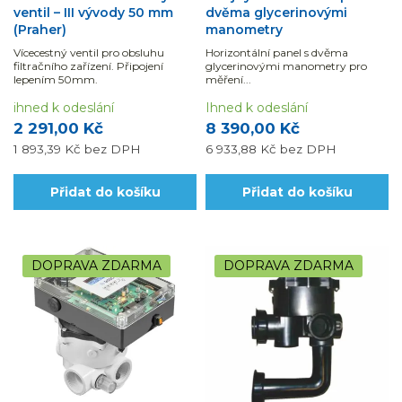
ventil – III vývody 50 mm
dvěma glycerinovými
(Praher)
manometry
Vícecestný ventil pro obsluhu
Horizontální panel s dvěma
filtračního zařízení. Připojení
glycerinovými manometry pro
lepením 50mm.
měření...
ihned k odeslání
Ihned k odeslání
2 291,00 Kč
8 390,00 Kč
1 893,39 Kč
bez DPH
6 933,88 Kč
bez DPH
Přidat do košíku
Přidat do košíku
DOPRAVA ZDARMA
DOPRAVA ZDARMA