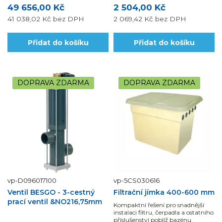
49 656,00 Kč
2 504,00 Kč
41 038,02 Kč
bez DPH
2 069,42 Kč
bez DPH
Přidat do košíku
Přidat do košíku
DOPRAVA ZDARMA
DOPRAVA ZDARMA
vp-D096017100
vp-5CS030616
Ventil BESGO - 3-cestný
Filtrační jímka 400-600 mm
prací ventil &NO216,75mm
Kompaktní řešení pro snadnější
instalaci filtru, čerpadla a ostatního
příslušenství poblíž bazénu.