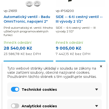
vp-216151
vp-IPS6200
Automatický ventil - Badu
SIDE -- 6-ti cestný ventil --
OmniTronic, napojení 2"
III vývody 2 1/2“
Plně automatický el. ventil. Mnoho
SIDE -- 6-ti cestný ventil -- III
užitečných programovatelných
vývody 2 1/2“
funkcí.
Ihned k odeslání
ihned k odeslání
28 540,00 Kč
9 005,00 Kč
23 586,78 Kč
bez DPH
7 442,15 Kč
bez DPH
×
Přidat do košíku
Přidat do košíku
Tyto webové stránky ukládají v souladu se zákony na
vaše zařízení soubory, obecně nazývané cookies.
Používáním těchto stránek s tím vyjadřujete souhlas.
DOPRAVA ZDARMA
Technické cookies
Analytické cookies