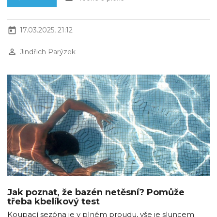
today
17.03.2025, 21:12
perm_identity
Jindřich Parýzek
Jak poznat, že bazén netěsní? Pomůže
třeba kbelíkový test
Koupací sezóna je v plném proudu, vše je sluncem