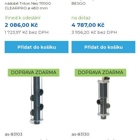
nádobě Triton Neo TR100
BESGO.
CLEARPRO ⌀ 480 mm
Ihned k odeslání
na dotaz
2 086,00 Kč
4 787,00 Kč
1 723,97 Kč
bez DPH
3 956,20 Kč
bez DPH
Přidat do košíku
Přidat do košíku
DOPRAVA ZDARMA
DOPRAVA ZDARMA
as-83103
as-83130