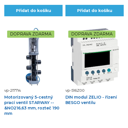
Přidat do košíku
Přidat do košíku
DOPRAVA ZDARMA
DOPRAVA ZDARMA
vp-217714
vp-516Z00
Motorizovaný 5-cestný
DIN modul ZELIO - řízení
prací ventil STARWAY --
BESGO ventilu
&NO216,63 mm, rozteč 190
mm