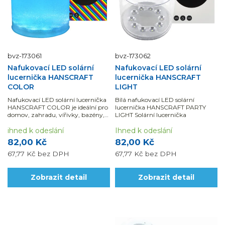
bvz-173061
bvz-173062
Nafukovací LED solární
Nafukovací LED solární
lucernička HANSCRAFT
lucernička HANSCRAFT
COLOR
LIGHT
Nafukovací LED solární lucernička
Bílá nafukovací LED solární
HANSCRAFT COLOR je ideální pro
lucernička HANSCRAFT PARTY
domov, zahradu, vířivky, bazény,
LIGHT Solární lucernička
dekoraci, párty, bary a mnoho
dalšího.
ihned k odeslání
Ihned k odeslání
82,00 Kč
82,00 Kč
67,77 Kč
bez DPH
67,77 Kč
bez DPH
Zobrazit detail
Zobrazit detail