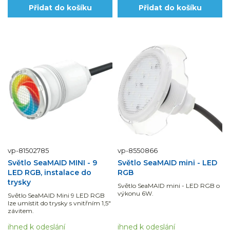
Přidat do košíku
Přidat do košíku
vp-81502785
vp-8550866
Světlo SeaMAID MINI - 9
Světlo SeaMAID mini - LED
LED RGB, instalace do
RGB
trysky
Světlo SeaMAID mini - LED RGB o
výkonu 6W.
Světlo SeaMAID Mini 9 LED RGB
lze umístit do trysky s vnitřním 1,5"
závitem.
ihned k odeslání
ihned k odeslání