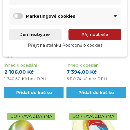
Marketingové cookies
bvz-309023
vp-853481LED17R
Jen nezbytné
Přijmout vše
Bazénové LED světlo LED18
Světlo COFIE "DESIGN" LED
Super
RGB - 16W
Přejít na stránku Podrobně o cookies
Bazénové LED světlo LED18
Světlo COFIE "DESIGN" LED RGB -
Super s vnějším průměrem 100
16W.
mm.
ihned k odeslání
Ihned k odeslání
2 106,00 Kč
7 394,00 Kč
1 740,50 Kč
bez DPH
6 110,74 Kč
bez DPH
Přidat do košíku
Přidat do košíku
DOPRAVA ZDARMA
DOPRAVA ZDARMA