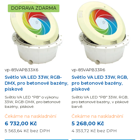
DOPRAVA ZDARMA
vp-85VAPB33X6
vp-85VAPB33R6
Světlo VA LED 33W, RGB-
Světlo VA LED 33W, RGB,
DMX, pro betonové bazény,
pro betonové bazény,
pískové
pískové
Světlo VA LED "PB" o výkonu
Světlo VA LED "PB" 33W, RGB,
33W, RGB-DMX, pro betonové
pro betonové bazény, v pískové
bazény, pískové.
barvě.
Čekáme na naskladnění
Čekáme na naskladnění
6 732,00 Kč
5 268,00 Kč
5 563,64 Kč
bez DPH
4 353,72 Kč
bez DPH