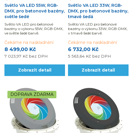
Světlo VA LED 55W, RGB-
Světlo VA LED 33W, RGB-
DMX, pro betonové bazény,
DMX, pro betonové bazény,
světle šedé
tmavě šedá
Světlo VA LED pro betonové
Světlo VA LED pro betonové
bazény o výkonu 55W, RGB-DMX,
bazény o výkonu 33W, RGB-DMX,
ve světle šedé barvě.
v tmavě šedé barvě.
Čekáme na naskladnění
Čekáme na naskladnění
8 499,00 Kč
6 732,00 Kč
7 023,97 Kč
bez DPH
5 563,64 Kč
bez DPH
Zobrazit detail
Zobrazit detail
DOPRAVA ZDARMA