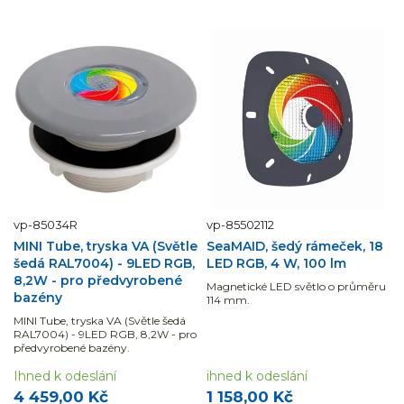
vp-85034R
vp-85502112
MINI Tube, tryska VA (Světle
SeaMAID, šedý rámeček, 18
šedá RAL7004) - 9LED RGB,
LED RGB, 4 W, 100 lm
8,2W - pro předvyrobené
Magnetické LED světlo o průměru
bazény
114 mm.
MINI Tube, tryska VA (Světle šedá
RAL7004) - 9LED RGB, 8,2W - pro
předvyrobené bazény.
Ihned k odeslání
ihned k odeslání
4 459,00 Kč
1 158,00 Kč