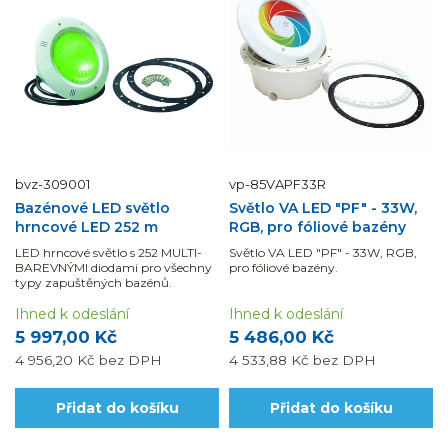
bvz-309001
vp-85VAPF33R
Bazénové LED světlo
Světlo VA LED "PF" - 33W,
hrncové LED 252 m
RGB, pro fóliové bazény
LED hrncové světlo s 252 MULTI-
Světlo VA LED "PF" - 33W, RGB,
BAREVNÝMI diodami pro všechny
pro fóliové bazény.
typy zapuštěných bazénů.
Ihned k odeslání
Ihned k odeslání
5 997,00 Kč
5 486,00 Kč
4 956,20 Kč
bez DPH
4 533,88 Kč
bez DPH
Přidat do košíku
Přidat do košíku