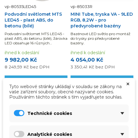
vp-80535LED45
vp-85033R
Podvodní světlomet MTS
MINI Tube, tryska VA - 9LED
LED45 - plast ABS, do
RGB, 8,2W - pro
betonu (bílé)
předvyrobené bazény
Podvodní světlomet MTS LED45 -
Bazénové LED světlo pro montáž
plast ABS, do betonu (bílé), žárovka
do trysky pro předvyrobené
LED obsahuje 16 různých
bazény.
programů.
ihned k odeslání
ihned k odeslání
9 982,00 Kč
4 054,00 Kč
8 249,59 Kč
bez DPH
3 350,41 Kč
bez DPH
Přidat do košíku
Přidat do košíku
×
Tyto webové stránky ukládají v souladu se zákony na
vaše zařízení soubory, obecně nazývané cookies.
Používáním těchto stránek s tím vyjadřujete souhlas.
DOPRAVA ZDARMA
Technické cookies
Analytické cookies