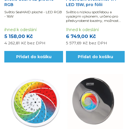
RGB
LED 15W, pro fólii
Světlo SeaMAID ploché - LED RGB
Světlo s nízkou spotřebou a
- 16W
vysokým výkonem, určeno pro
předvyrobené bazény, možnost
změny barvy pomocí spínače.
ihned k odeslání
Ihned k odeslání
5 158,00 Kč
6 749,00 Kč
4 262,81 Kč
bez DPH
5 577,69 Kč
bez DPH
Přidat do košíku
Přidat do košíku