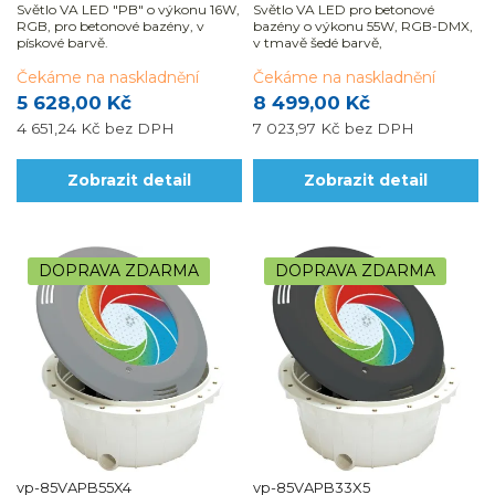
Světlo VA LED "PB" o výkonu 16W,
Světlo VA LED pro betonové
RGB, pro betonové bazény, v
bazény o výkonu 55W, RGB-DMX,
pískové barvě.
v tmavě šedé barvě,
Čekáme na naskladnění
Čekáme na naskladnění
5 628,00 Kč
8 499,00 Kč
4 651,24 Kč
bez DPH
7 023,97 Kč
bez DPH
Zobrazit detail
Zobrazit detail
DOPRAVA ZDARMA
DOPRAVA ZDARMA
vp-85VAPB55X4
vp-85VAPB33X5