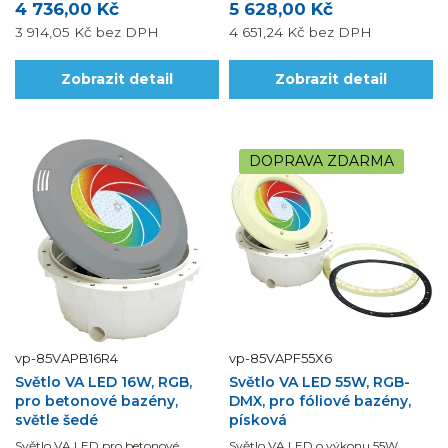
4 736,00 Kč
5 628,00 Kč
3 914,05 Kč
bez DPH
4 651,24 Kč
bez DPH
Zobrazit detail
Zobrazit detail
DOPRAVA ZDARMA
vp-85VAPB16R4
vp-85VAPF55X6
Světlo VA LED 16W, RGB,
Světlo VA LED 55W, RGB-
pro betonové bazény,
DMX, pro fóliové bazény,
světle šedé
písková
Světlo VA LED pro betonové
Světlo VA LED o výkonu 55W,