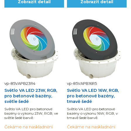
Zobrazit detail
Zobrazit detail
vp-85VAPB23R4
vp-85VAPB16R5
Světlo VA LED 23W, RGB,
Světlo VA LED 16W, RGB,
pro betonové bazény,
pro betonové bazény,
světle šedé
tmavě šedé
Světlo VA LED pro betonové
Světlo VA LED pro betonové
bazény o výkonu 23W, RGB, ve
bazény o výkonu 16W, RGB, v
světle šedé barvě.
tmavě šedé barvě.
Čekáme na naskladnění
Čekáme na naskladnění