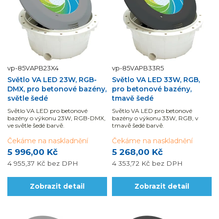
vp-85VAPB23X4
vp-85VAPB33R5
Světlo VA LED 23W, RGB-
Světlo VA LED 33W, RGB,
DMX, pro betonové bazény,
pro betonové bazény,
světle šedé
tmavě šedé
Světlo VA LED pro betonové
Světlo VA LED pro betonové
bazény o výkonu 23W, RGB-DMX,
bazény o výkonu 33W, RGB, v
ve světle šedé barvě.
tmavě šedé barvě.
Čekáme na naskladnění
Čekáme na naskladnění
5 996,00 Kč
5 268,00 Kč
4 955,37 Kč
bez DPH
4 353,72 Kč
bez DPH
Zobrazit detail
Zobrazit detail