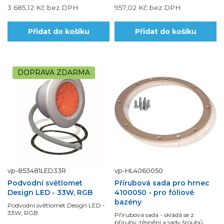
3 685,12 Kč
bez DPH
957,02 Kč
bez DPH
Přidat do košíku
Přidat do košíku
DOPRAVA ZDARMA
vp-853481LED33R
vp-HL4060050
Podvodní světlomet
Přírubová sada pro hrnec
Design LED - 33W, RGB
4100050 - pro fóliové
bazény
Podvodní světlomet Design LED -
33W, RGB.
Přírubová sada - skládá se z
příruby, těsnění a sady šroubů.