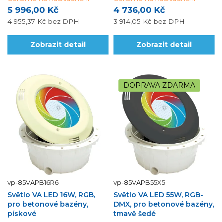
5 996,00 Kč
4 736,00 Kč
4 955,37 Kč
bez DPH
3 914,05 Kč
bez DPH
Zobrazit detail
Zobrazit detail
DOPRAVA ZDARMA
vp-85VAPB16R6
vp-85VAPB55X5
Světlo VA LED 16W, RGB,
Světlo VA LED 55W, RGB-
pro betonové bazény,
DMX, pro betonové bazény,
pískové
tmavě šedé