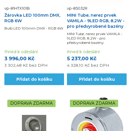
vp-81HTX101B
vp-85032R
Žárovka LED 100mm DMX,
MINI Tube, nerez prvek
RGB 6W
VAMILA - 9LED RGB, 8,2W -
pro předvyrobené bazény
Bulb LED 100mm DMX - RGB 6W.
MINI Tube, nerez prvek VAMILA -
9LED RGB, 8,2W - pro
předvyrobené bazény.
Ihned k odeslání
ihned k odeslání
3 996,00 Kč
5 237,00 Kč
3 302,48 Kč
bez DPH
4 328,10 Kč
bez DPH
Přidat do košíku
Přidat do košíku
DOPRAVA ZDARMA
DOPRAVA ZDARMA