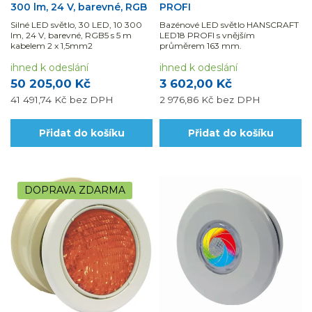
300 lm, 24 V, barevné, RGB
PROFI
Silné LED světlo, 30 LED, 10 300
Bazénové LED světlo HANSCRAFT
lm, 24 V, barevné, RGB5 s 5 m
LED18 PROFI s vnějším
kabelem 2 x 1,5mm2
průměrem 163 mm.
ihned k odeslání
ihned k odeslání
50 205,00 Kč
3 602,00 Kč
41 491,74 Kč
bez DPH
2 976,86 Kč
bez DPH
Přidat do košíku
Přidat do košíku
DOPRAVA ZDARMA