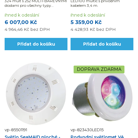
324 mult s 252 MULTI-BAREVNÝMI
LED100 multic s přívodním
diodami pro všechny typy
kabelem 3,4 m.
zapuštěných bazénů.
ihned k odeslání
ihned k odeslání
6 007,00 Kč
5 359,00 Kč
4 964,46 Kč
bez DPH
4 428,93 Kč
bez DPH
Přidat do košíku
Přidat do košíku
DOPRAVA ZDARMA
vp-85501191
vp-823430LED15
Světlo SeaMAID ploché -
Podvodní světlomet VA