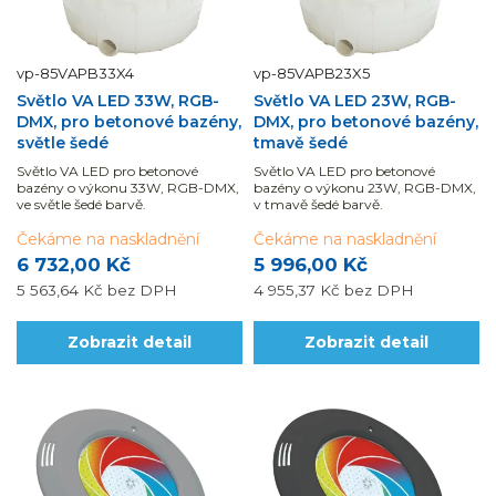
vp-85VAPB33X4
vp-85VAPB23X5
Světlo VA LED 33W, RGB-
Světlo VA LED 23W, RGB-
DMX, pro betonové bazény,
DMX, pro betonové bazény,
světle šedé
tmavě šedé
Světlo VA LED pro betonové
Světlo VA LED pro betonové
bazény o výkonu 33W, RGB-DMX,
bazény o výkonu 23W, RGB-DMX,
ve světle šedé barvě.
v tmavě šedé barvě.
Čekáme na naskladnění
Čekáme na naskladnění
6 732,00 Kč
5 996,00 Kč
5 563,64 Kč
bez DPH
4 955,37 Kč
bez DPH
Zobrazit detail
Zobrazit detail