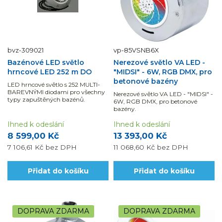
bvz-309021
vp-85VSNB6X
Bazénové LED světlo
Nerezové světlo VA LED -
hrncové LED 252 m DO
"MIDSI" - 6W, RGB DMX, pro
betonové bazény
LED hrncové světlo s 252 MULTI-
BAREVNÝMI diodami pro všechny
Nerezové světlo VA LED - "MIDSI" -
typy zapuštěných bazénů.
6W, RGB DMX, pro betonové
bazény.
Ihned k odeslání
Ihned k odeslání
8 599,00 Kč
13 393,00 Kč
7 106,61 Kč
bez DPH
11 068,60 Kč
bez DPH
Přidat do košíku
Přidat do košíku
DOPRAVA ZDARMA
DOPRAVA ZDARMA