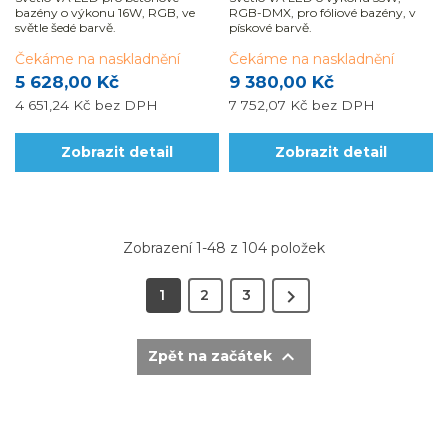
bazény o výkonu 16W, RGB, ve
RGB-DMX, pro fóliové bazény, v
světle šedé barvě.
pískové barvě.
Čekáme na naskladnění
Čekáme na naskladnění
5 628,00 Kč
9 380,00 Kč
4 651,24 Kč
bez DPH
7 752,07 Kč
bez DPH
Zobrazit detail
Zobrazit detail
Zobrazení 1-48 z 104 položek

1
2
3

Zpět na začátek