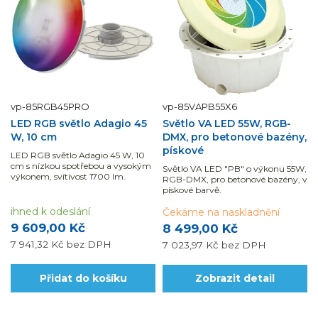
vp-85RGB45PRO
vp-85VAPB55X6
LED RGB světlo Adagio 45
Světlo VA LED 55W, RGB-
W, 10 cm
DMX, pro betonové bazény,
pískové
LED RGB světlo Adagio 45 W, 10
cm s nízkou spotřebou a vysokým
Světlo VA LED "PB" o výkonu 55W,
výkonem, svítivost 1700 lm.
RGB-DMX, pro betonové bazény, v
pískové barvě.
ihned k odeslání
Čekáme na naskladnění
9 609,00 Kč
8 499,00 Kč
7 941,32 Kč
bez DPH
7 023,97 Kč
bez DPH
Přidat do košíku
Zobrazit detail