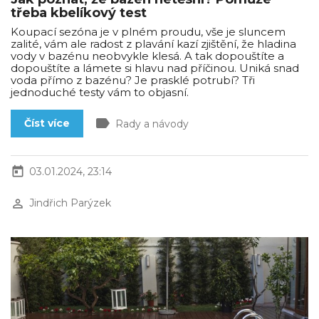
třeba kbelíkový test
Koupací sezóna je v plném proudu, vše je sluncem
zalité, vám ale radost z plavání kazí zjištění, že hladina
vody v bazénu neobvykle klesá. A tak dopouštíte a
dopouštíte a lámete si hlavu nad příčinou. Uniká snad
voda přímo z bazénu? Je prasklé potrubí? Tři
jednoduché testy vám to objasní.
label
Číst více
Rady a návody
today
03.01.2024, 23:14
perm_identity
Jindřich Parýzek