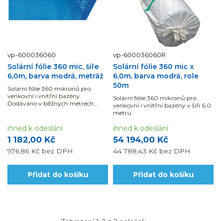
vp-600036060
vp-600036060R
Solární fólie 360 mic, šíře
Solární fólie 360 mic x
6,0m, barva modrá, metráž
6,0m, barva modrá, role
50m
Solární fólie 360 mikronů pro
venkovní i vnitřní bazény.
Solární fólie 360 mikronů pro
Dodáváno v běžných metrech
venkovní i vnitřní bazény v šíři 6,0
(uvedená cena je za 1 bm fólie šířky
metru.
6 m). Návin na roli je 50 m, lze
objednat libovolný počet běžných
ihned k odeslání
ihned k odeslání
metrů.
1 182,00 Kč
54 194,00 Kč
976,86 Kč
bez DPH
44 788,43 Kč
bez DPH
Přidat do košíku
Přidat do košíku