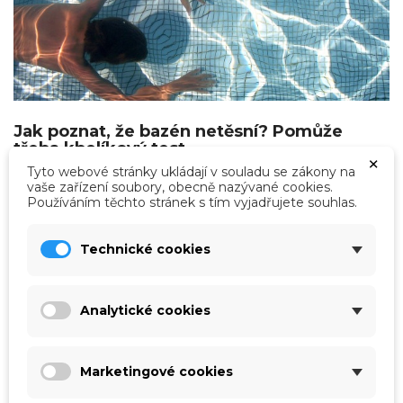
Jak poznat, že bazén netěsní? Pomůže
třeba kbelíkový test
×
Tyto webové stránky ukládají v souladu se zákony na
Koupací sezóna je v plném proudu, vše je sluncem
vaše zařízení soubory, obecně nazývané cookies.
zalité, vám ale radost z plavání kazí zjištění, že hladina
Používáním těchto stránek s tím vyjadřujete souhlas.
vody v bazénu neobvykle klesá. A tak dopouštíte a
dopouštíte a lámete si hlavu nad příčinou. Uniká snad
voda přímo z bazénu? Je prasklé potrubí? Tři
jednoduché testy vám to objasní.
Technické cookies
label
Číst více
Rady a návody
Analytické cookies
today
03.01.2024, 23:14
Marketingové cookies
perm_identity
Jindřich Parýzek