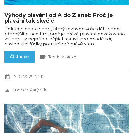
Výhody plavání od A do Z aneb Proč je
plavání tak skvělé
Pokud hledáte sport, který rozhýbe vaše děti, nebo
přemýšlíte nad tím, proč je právě plavání považováno
za jednu z nejpřínosnějších aktivit pro mladé lidi,
následující řádky jsou určené právě vám.
label
Číst více
Teorie a praxe
today
17.03.2025, 21:12
perm_identity
Jindřich Parýzek