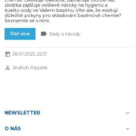
zkrátka zajišťuje veškeré nároky na hygienu a
kvalitu vody ve Vašem bazénu. Víte ale, že existují
důležité pokyny pro skladování bazénové chemie?
Seznamte se s nimi.
label
Číst více
Rady a návody
today
28.01.2023, 22:31
perm_identity
Jindřich Parýzek

NEWSLETTER

O NÁS