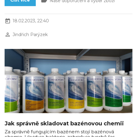
label
Číst více
Naše doporučení a výběr zboží
today
18.02.2023, 22:40
perm_identity
Jindřich Parýzek
Jak správně skladovat bazénovou chemii
Za správně fungujícím bazénem stojí bazénová
chemie. Likviduje bakterie, zabraňuje tvorbě řas,