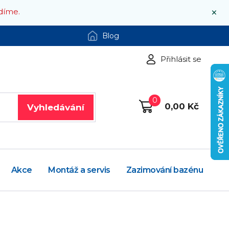
×
díme.
Blog
Přihlásit se
0
0,00 Kč
Vyhledávání
Akce
Montáž a servis
Zazimování bazénu