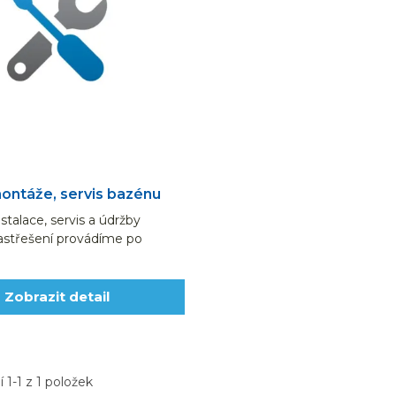
ontáže, servis bazénu
stalace, servis a údržby
astřešení provádíme po
ákazníkem.Pro objednání je...
Zobrazit detail
 1-1 z 1 položek