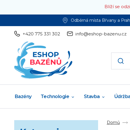
Blíží se od
Odběrná místa Břvany a Pra
+420 775 331 302
info@eshop-bazenu.cz
Bazény
Technologie
Stavba
Údržb
Domů