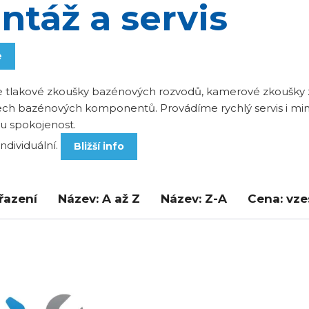
ntáž a servis
e
 tlakové zkoušky bazénových rozvodů, kamerové zkoušky za
šech bazénových komponentů. Provádíme rychlý servis i mi
ou spokojenost.
individuální.
Bližší info
řazení
Název: A až Z
Název: Z-A
Cena: vz