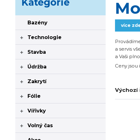
Kategorie
Mo
Bazény
více zd
Technologie

Provádíme
a servis v
Stavba

a Vaši pln
Ceny jsou 
Údržba

Zakrytí

Výchozí 
Fólie

Vířivky

Volný čas
