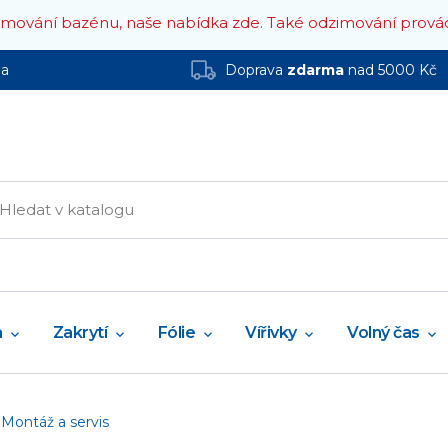
zimování bazénu, naše nabídka zde.
Také odzimování prová
ha
Doprava
zdarma
nad 5000 Kč
a
Zakrytí
Fólie
Vířivky
Volný čas
Montáž a servis