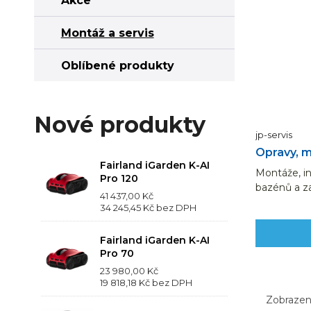
Akce
Montáž a servis
Oblíbené produkty
Nové produkty
jp-servis
Opravy, m
Fairland iGarden K-AI
Montáže, in
Pro 120
bazénů a z
41 437,00 Kč
dohodě se z
34 245,45 Kč
bez DPH
Fairland iGarden K-AI
Pro 70
23 980,00 Kč
19 818,18 Kč
bez DPH
Zobrazení