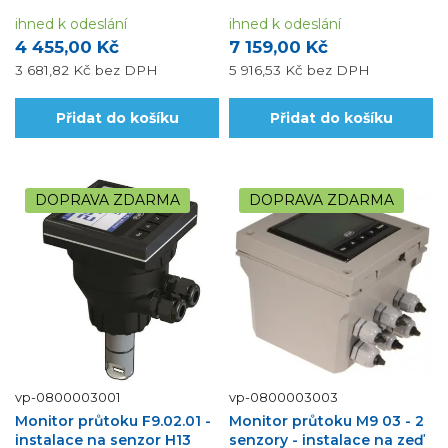
všech senzorů průtoku Flow X3 na
všech senzorů průtoku Flow X3 na
údaje zobrazované...
ihned k odeslání
údaje zobrazované...
ihned k odeslání
4 455,00 Kč
7 159,00 Kč
3 681,82 Kč
bez DPH
5 916,53 Kč
bez DPH
Přidat do košíku
Přidat do košíku
DOPRAVA ZDARMA
DOPRAVA ZDARMA
vp-0800003001
vp-0800003003
Monitor průtoku F9.02.01 -
Monitor průtoku M9 03 - 2
instalace na senzor H13
senzory - instalace na zeď