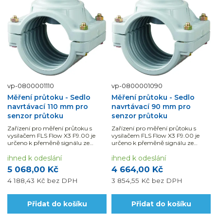
vp-0800001110
vp-0800001090
Měření průtoku - Sedlo
Měření průtoku - Sedlo
navrtávací 110 mm pro
navrtávací 90 mm pro
senzor průtoku
senzor průtoku
Zařízení pro měření průtoku s
Zařízení pro měření průtoku s
vysílačem FLS Flow X3 F9.00 je
vysílačem FLS Flow X3 F9.00 je
určeno k přeměně signálu ze
určeno k přeměně signálu ze
všech senzorů průtoku Flow X3 na
všech senzorů průtoku Flow X3 na
údaje zobrazované...
ihned k odeslání
údaje zobrazované...
ihned k odeslání
5 068,00 Kč
4 664,00 Kč
4 188,43 Kč
bez DPH
3 854,55 Kč
bez DPH
Přidat do košíku
Přidat do košíku