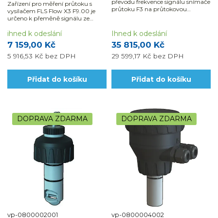
převodu frekvence signálu snímače
Zařízení pro měření průtoku s
průtoku F3 na průtokovou
vysílačem FLS Flow X3 F9.00 je
rychlost. Oba jsou vybaveny
určeno k přeměně signálu ze
širokým, plně grafickým displejem,
všech senzorů průtoku Flow X3 na
který zobrazuje aktuálně měřené
údaje zobrazované...
ihned k odeslání
Ihned k odeslání
hodnoty a...
7 159,00 Kč
35 815,00 Kč
5 916,53 Kč
bez DPH
29 599,17 Kč
bez DPH
Přidat do košíku
Přidat do košíku
DOPRAVA ZDARMA
DOPRAVA ZDARMA
vp-0800002001
vp-0800004002