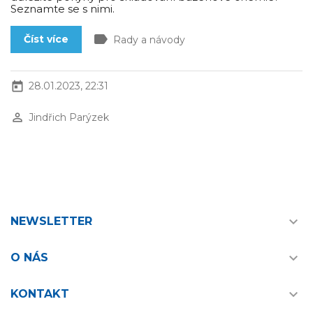
Seznamte se s nimi.
label
Číst více
Rady a návody
today
28.01.2023, 22:31
perm_identity
Jindřich Parýzek

NEWSLETTER

O NÁS

KONTAKT