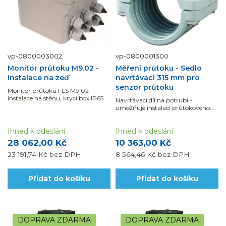
vp-0800003002
vp-0800001300
Monitor průtoku M9.02 -
Měření průtoku - Sedlo
instalace na zeď
navrtávací 315 mm pro
senzor průtoku
Monitor průtoku FLS M9.02
instalace na stěnu, krycí box IP65.
Navrtávací díl na potrubí -
umožňuje instalaci průtokového...
Ihned k odeslání
Ihned k odeslání
28 062,00 Kč
10 363,00 Kč
23 191,74 Kč
bez DPH
8 564,46 Kč
bez DPH
Přidat do košíku
Přidat do košíku
DOPRAVA ZDARMA
DOPRAVA ZDARMA