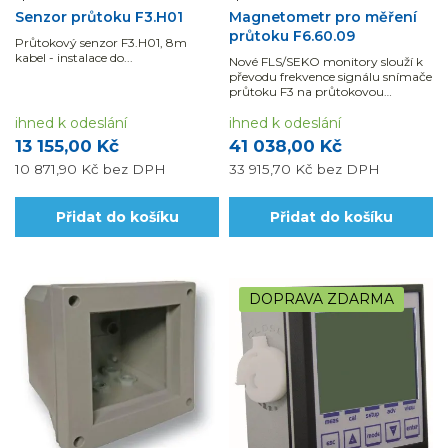
Senzor průtoku F3.H01
Magnetometr pro měření
průtoku F6.60.09
Průtokový senzor F3.H01, 8m
kabel - instalace do...
Nové FLS/SEKO monitory slouží k
převodu frekvence signálu snímače
průtoku F3 na průtokovou
rychlost.
ihned k odeslání
ihned k odeslání
13 155,00 Kč
41 038,00 Kč
10 871,90 Kč
bez DPH
33 915,70 Kč
bez DPH
Přidat do košíku
Přidat do košíku
DOPRAVA ZDARMA