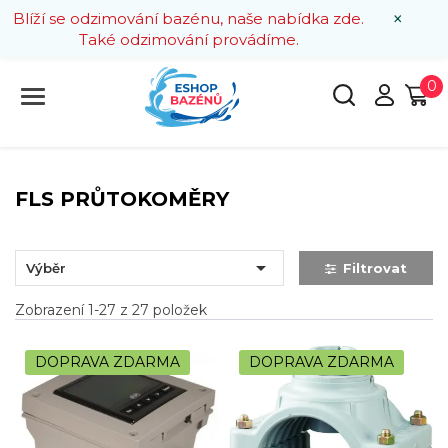
×
Blíží se odzimování bazénu, naše nabídka zde.
Také odzimování provádíme.
0
FLS PRŮTOKOMĚRY

Výběr
Filtrovat
Zobrazení 1-27 z 27 položek
DOPRAVA ZDARMA
DOPRAVA ZDARMA