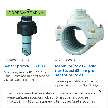
DOPRAVA ZDARMA
vp-0800002002
vp-0800001063
Senzor průtoku F3 H03
Měření průtoku - Sedlo
navrtávací 63 mm pro
Průtokový senzor F3.H03, 8m
senzor průtoku
kabel - instalace do navrtávacího
dílu 125-225 + 315 mm
Zařízení pro měření průtoku s
vysílačem FLS Flow X3 F9.00 je
určeno k přeměně signálu ze
×
všech senzorů průtoku Flow X3 na
Tyto webové stránky ukládají v souladu se zákony na
ihned k odeslání
údaje zobrazované...
ihned k odeslání
vaše zařízení soubory, obecně nazývané cookies.
13 810,00 Kč
3 539,00 Kč
Používáním těchto stránek s tím vyjadřujete souhlas.
11 413,22 Kč
bez DPH
2 924,79 Kč
bez DPH