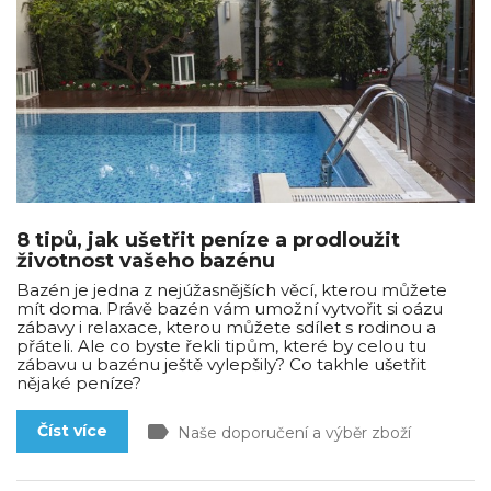
8 tipů, jak ušetřit peníze a prodloužit
životnost vašeho bazénu
Bazén je jedna z nejúžasnějších věcí, kterou můžete
mít doma. Právě bazén vám umožní vytvořit si oázu
zábavy i relaxace, kterou můžete sdílet s rodinou a
přáteli. Ale co byste řekli tipům, které by celou tu
zábavu u bazénu ještě vylepšily? Co takhle ušetřit
nějaké peníze?
label
Číst více
Naše doporučení a výběr zboží