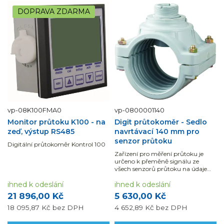
DOPRAVA ZDARMA
vp-08K100FMA0
vp-0800001140
Monitor průtoku K100 - na
Digit průtokoměr - Sedlo
zeď, výstup RS485
navrtávací 140 mm pro
senzor průtoku
Digitální průtokoměr Kontrol 100
Zařízení pro měření průtoku je
určeno k přeměně signálu ze
všech senzorů průtoku na údaje
zobrazované na displeji.
ihned k odeslání
ihned k odeslání
21 896,00 Kč
5 630,00 Kč
18 095,87 Kč
bez DPH
4 652,89 Kč
bez DPH