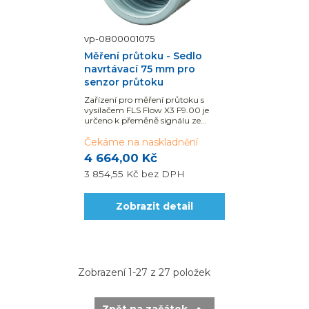
vp-0800001075
Měření průtoku - Sedlo
navrtávací 75 mm pro
senzor průtoku
Zařízení pro měření průtoku s
vysílačem FLS Flow X3 F9.00 je
určeno k přeměně signálu ze
všech senzorů průtoku Flow X3 na
údaje zobrazované...
Čekáme na naskladnění
4 664,00 Kč
3 854,55 Kč
bez DPH
Zobrazit detail
Zobrazení 1-27 z 27 položek
Zpět na začátek