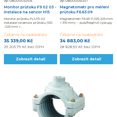
vp-0800003004
vp-0800004007
Monitor průtoku F9 02 03 -
Magnetometr pro měření
instalace na senzor H15
průtoku F6.63.09
Monitor průtoku FLS F9.02
Magnetometr F6.63.11 (125-225 mm
instalace na senzor průtoku (125-
+ 315 mm) -- puls/freq/mA výstupy
-225 mm +...
Čekáme na naskladnění
Čekáme na naskladnění
35 339,00 Kč
34 883,00 Kč
29 205,79 Kč
bez DPH
28 828,93 Kč
bez DPH
Zobrazit detail
Zobrazit detail