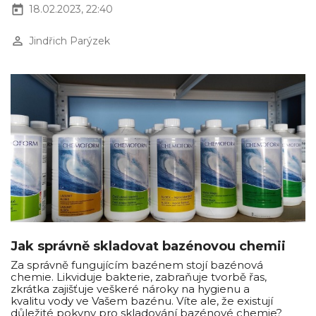
today
18.02.2023, 22:40
perm_identity
Jindřich Parýzek
Jak správně skladovat bazénovou chemii
Za správně fungujícím bazénem stojí bazénová
chemie. Likviduje bakterie, zabraňuje tvorbě řas,
zkrátka zajišťuje veškeré nároky na hygienu a
kvalitu vody ve Vašem bazénu. Víte ale, že existují
důležité pokyny pro skladování bazénové chemie?