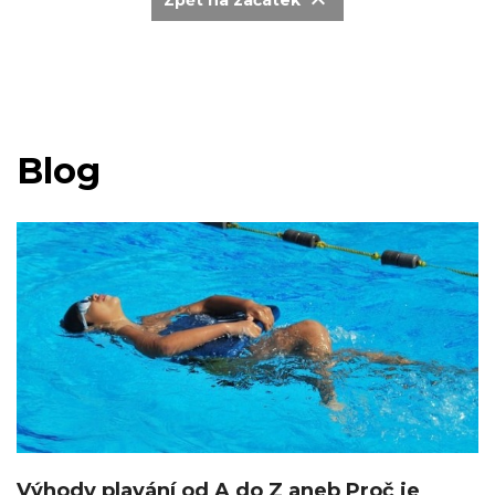

Blog
Výhody plavání od A do Z aneb Proč je