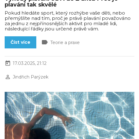
plavání tak skvělé
Pokud hledáte sport, který rozhýbe vaše děti, nebo
přemýšlíte nad tím, proč je právě plavání považováno
za jednu z nejpřínosnějších aktivit pro mladé lidi,
následující řádky jsou určené právě vám.
label
Číst více
Teorie a praxe
today
17.03.2025, 21:12
perm_identity
Jindřich Parýzek