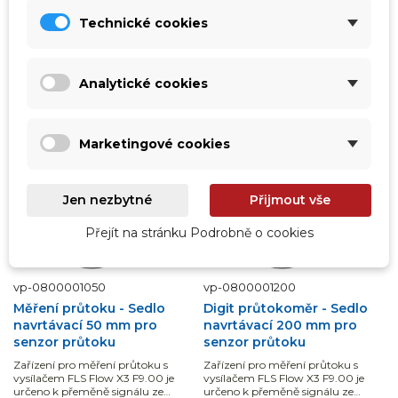
Technické cookies
Přidat do košíku
Přidat do košíku
Analytické cookies
DOPRAVA ZDARMA
Marketingové cookies
Jen nezbytné
Přijmout vše
Přejít na stránku Podrobně o cookies
vp-0800001050
vp-0800001200
Měření průtoku - Sedlo
Digit průtokoměr - Sedlo
navrtávací 50 mm pro
navrtávací 200 mm pro
senzor průtoku
senzor průtoku
Zařízení pro měření průtoku s
Zařízení pro měření průtoku s
vysílačem FLS Flow X3 F9.00 je
vysílačem FLS Flow X3 F9.00 je
určeno k přeměně signálu ze
určeno k přeměně signálu ze