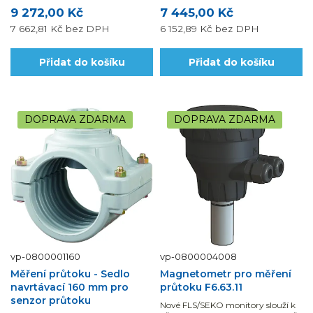
9 272,00 Kč
7 445,00 Kč
7 662,81 Kč
bez DPH
6 152,89 Kč
bez DPH
Přidat do košíku
Přidat do košíku
DOPRAVA ZDARMA
DOPRAVA ZDARMA
vp-0800001160
vp-0800004008
Měření průtoku - Sedlo
Magnetometr pro měření
navrtávací 160 mm pro
průtoku F6.63.11
senzor průtoku
Nové FLS/SEKO monitory slouží k