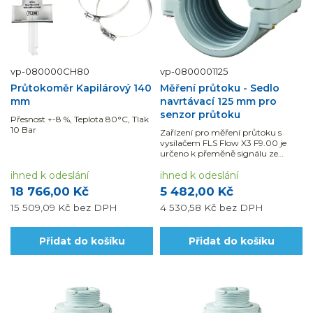
vp-080000CH80
vp-0800001125
Průtokoměr Kapilárový 140
Měření průtoku - Sedlo
mm
navrtávací 125 mm pro
senzor průtoku
Přesnost +-8 %, Teplota 80°C, Tlak
10 Bar
Zařízení pro měření průtoku s
vysílačem FLS Flow X3 F9.00 je
určeno k přeměně signálu ze
všech senzorů průtoku Flow X3 na
ihned k odeslání
údaje zobrazované...
ihned k odeslání
18 766,00 Kč
5 482,00 Kč
15 509,09 Kč
bez DPH
4 530,58 Kč
bez DPH
Přidat do košíku
Přidat do košíku