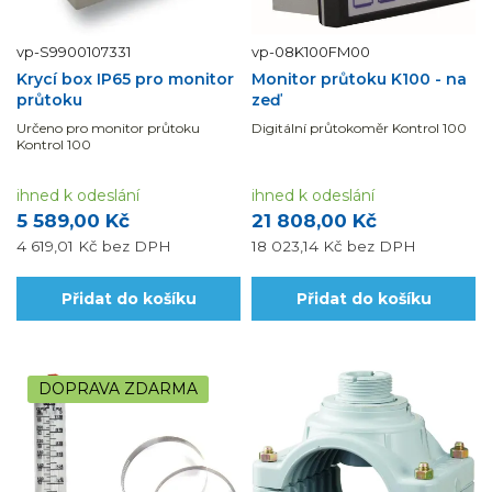
vp-S9900107331
vp-08K100FM00
Krycí box IP65 pro monitor
Monitor průtoku K100 - na
průtoku
zeď
Určeno pro monitor průtoku
Digitální průtokoměr Kontrol 100
Kontrol 100
ihned k odeslání
ihned k odeslání
5 589,00 Kč
21 808,00 Kč
4 619,01 Kč
bez DPH
18 023,14 Kč
bez DPH
Přidat do košíku
Přidat do košíku
DOPRAVA ZDARMA