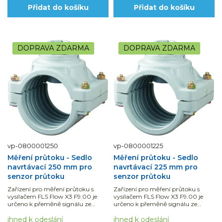
Přidat do košíku
Přidat do košíku
DOPRAVA ZDARMA
DOPRAVA ZDARMA
vp-0800001250
vp-0800001225
Měření průtoku - Sedlo
Měření průtoku - Sedlo
navrtávací 250 mm pro
navrtávací 225 mm pro
senzor průtoku
senzor průtoku
Zařízení pro měření průtoku s
Zařízení pro měření průtoku s
vysílačem FLS Flow X3 F9.00 je
vysílačem FLS Flow X3 F9.00 je
určeno k přeměně signálu ze
určeno k přeměně signálu ze
všech senzorů průtoku Flow X3 na
všech senzorů průtoku Flow X3 na
údaje zobrazované...
ihned k odeslání
údaje zobrazované...
ihned k odeslání