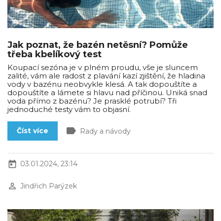
Jak poznat, že bazén netěsní? Pomůže
třeba kbelíkový test
Koupací sezóna je v plném proudu, vše je sluncem
zalité, vám ale radost z plavání kazí zjištění, že hladina
vody v bazénu neobvykle klesá. A tak dopouštíte a
dopouštíte a lámete si hlavu nad příčinou. Uniká snad
voda přímo z bazénu? Je prasklé potrubí? Tři
jednoduché testy vám to objasní.
label
Číst více
Rady a návody
today
03.01.2024, 23:14
perm_identity
Jindřich Parýzek