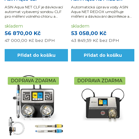
ASIN Aqua NET CLF je dávkovací
Automatická úprava vody ASIN
automat vybavený sondou CLF
Aqua NET REDOX umožňuje
pro měření volného chloru a
měření a dávkování dezinfekce a
sondou pH.
pH vybaven elektronickým
skladem
průtokoměrem a LAN konektorem
skladem
pro...
56 870,00 Kč
53 058,00 Kč
47 000,00 Kč
bez DPH
43 849,59 Kč
bez DPH
Přidat do košíku
Přidat do košíku
DOPRAVA ZDARMA
DOPRAVA ZDARMA