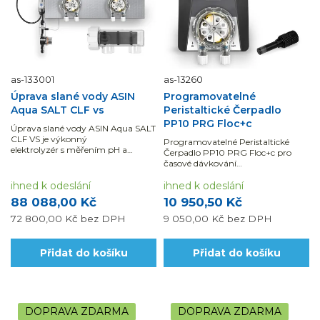
as-133001
as-13260
Úprava slané vody ASIN
Programovatelné
Aqua SALT CLF vs
Peristaltické Čerpadlo
PP10 PRG Floc+c
Úprava slané vody ASIN Aqua SALT
CLF VS je výkonný
Programovatelné Peristaltické
elektrolyzér s měřením pH a
Čerpadlo PP10 PRG Floc+c pro
volného chloru a integrovanými...
časové dávkování
přípravku FLOC+C.
ihned k odeslání
ihned k odeslání
88 088,00 Kč
10 950,50 Kč
72 800,00 Kč
bez DPH
9 050,00 Kč
bez DPH
Přidat do košíku
Přidat do košíku
DOPRAVA ZDARMA
DOPRAVA ZDARMA