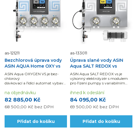
as-121211
as-133011
Bezchlorová úprava vody
Úprava slané vody ASIN
ASIN AQUA Home OXY vs
Aqua SALT REDOX vs
ASIN Aqua OXYGEN VS je bez-
ASIN Aqua SALT REDOX vs je
chlorový
výkonný elektrolyzér s modulem
dávkovací a řídící automat vybavený
pro řízení pumpy s variabilním
modulem pro řízení pumpy s...
výkonem, s měřením pH a redox...
na objednávku
ihned k odeslání
82 885,00 Kč
84 095,00 Kč
68 500,00 Kč
bez DPH
69 500,00 Kč
bez DPH
Přidat do košíku
Přidat do košíku