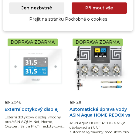
14 500,00 Kč
bez DPH
12 124,79 Kč
bez DPH
Jen nezbytné
Přijmout vše
Přidat do košíku
Přidat do košíku
Přejít na stránku Podrobně o cookies
DOPRAVA ZDARMA
DOPRAVA ZDARMA
as-12048
as-121111
Externí dotykový displej
Automatická úprava vody
ASIN Aqua HOME REDOX vs
Externí dotykový displej. vhodný
pro ASIN AQUA Net, Home,
ASIN Aqua HOME REDOX VS je
Oxygen, Salt a Profi (nedotyková
dávkovací a řídící
verze).
automat vybavený modulem pro