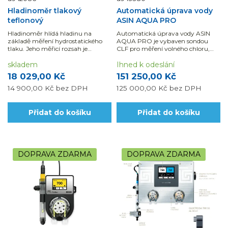
Hladinoměr tlakový
Automatická úprava vody
teflonový
ASIN AQUA PRO
Hladinoměr hlídá hladinu na
Automatická úprava vody ASIN
základě měření hydrostatického
AQUA PRO je vybaven sondou
tlaku. Jeho měřicí rozsah je
CLF pro měření volného chloru,
nastaven standardně na 0 – 200
sondou pH, sondou Redox, a
cm.
skladem
volitelně i sondou CLT pro měření
Ihned k odeslání
celkového (vázaného) chloru.
18 029,00 Kč
151 250,00 Kč
14 900,00 Kč
bez DPH
125 000,00 Kč
bez DPH
Přidat do košíku
Přidat do košíku
DOPRAVA ZDARMA
DOPRAVA ZDARMA