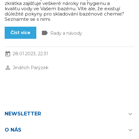
zkrátka zajišťuje veškeré nároky na hygienu a
kvalitu vody ve Vašem bazénu. Víte ale, že existují
důležité pokyny pro skladování bazénové chemie?
Seznamte se s nimi.
label
Číst více
Rady a návody
today
28.01.2023, 22:31
perm_identity
Jindřich Parýzek

NEWSLETTER

O NÁS