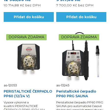
10 714,88 Kč
bez DPH
7 700,00 Kč
bez DPH
Přidat do košíku
Přidat do košíku
DOPRAVA ZDARMA
DOPRAVA ZDARMA
as-12053
as-13245
PERISTALTICKÉ ČERPADLO
Peristaltické čerpadlo
PP60 (12/24 V)
PP60 PRG SAUNA
Vysoce výkonné a
Peristaltické čerpadlo PP60 PRG
kvalitní PERISTALTICKÉ
SAUNA pro automatické časové
ČERPADLO PP60 (12/24 V) s
dávkování vonných esencí do saun