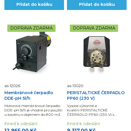
Přidat do košíku
Přidat do košíku
DOPRAVA ZDARMA
DOPRAVA ZDARMA
as-12026
as-13020
Membránové čerpadlo
PERISTALTICKÉ ČERPADLO
DDE-pH 5l/h
PP60 (230 V)
Motorové membránové čerpadlo
Vysoce výkonné a
DDE-pH 5l/h je vhodné pro použití
kvalitní PERISTALTICKÉ
u bazénu s objemem do 800 m3
ČERPADLO PP60 (230 V) s
pro dávkování pH.
výkonem 60 – 120 ml/min vhodné
ihned k odeslání
pro dávkování...
ihned k odeslání
12 965,00 Kč
9 317,00 Kč