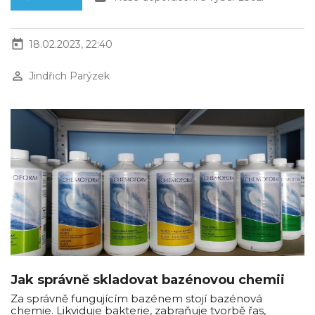
today
18.02.2023, 22:40
perm_identity
Jindřich Parýzek
Jak správně skladovat bazénovou chemii
Za správně fungujícím bazénem stojí bazénová
chemie. Likviduje bakterie, zabraňuje tvorbě řas,