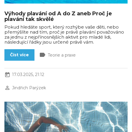
Výhody plavání od A do Z aneb Proč je
plavání tak skvělé
Pokud hledáte sport, který rozhýbe vaše děti, nebo
přemýšlíte nad tím, proč je právě plavání považováno
za jednu z nejpřínosnějších aktivit pro mladé lidi,
následující řádky jsou určené právě vám.
label
Číst více
Teorie a praxe
today
17.03.2025, 21:12
perm_identity
Jindřich Parýzek