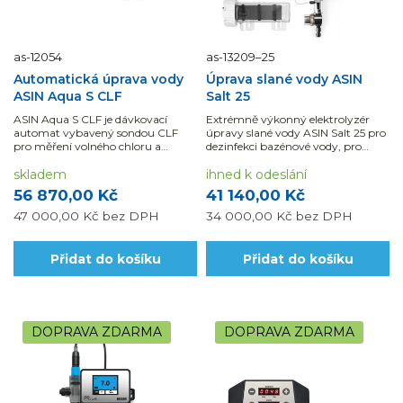
as-12054
as-13209–25
Automatická úprava vody
Úprava slané vody ASIN
ASIN Aqua S CLF
Salt 25
ASIN Aqua S CLF je dávkovací
Extrémně výkonný elektrolyzér
automat vybavený sondou CLF
úpravy slané vody ASIN Salt 25 pro
pro měření volného chloru a
dezinfekci bazénové vody, pro
sondou pH.
velikost bazénu 60 m3 až 90 m3.
skladem
ihned k odeslání
56 870,00 Kč
41 140,00 Kč
47 000,00 Kč
bez DPH
34 000,00 Kč
bez DPH
Přidat do košíku
Přidat do košíku
DOPRAVA ZDARMA
DOPRAVA ZDARMA