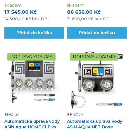
řízení pumpy s variabilním
skladem
výkonem, sondou...
skladem
17 545,00 Kč
86 636,00 Kč
14 500,00 Kč
bez DPH
71 600,00 Kč
bez DPH
Přidat do košíku
Přidat do košíku
DOPRAVA ZDARMA
DOPRAVA ZDARMA
as-121121
as-12034
Automatická úprava vody
Automatická úprava vody
ASIN Aqua HOME CLF vs
ASIN AQUA NET Dose