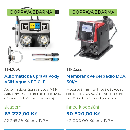
DOPRAVA ZDARMA
DOPRAVA ZDARMA
as-12036
as-13222
Automatická úprava vody
Membránové čerpadlo DDA
ASIN Aqua NET CLF
30l/h
Automatická úprava vody ASIN
Motorové membránové dávkovací
Aqua NET CLF je kombinace dvou
cerpadlo DDA 30l/h je vhodné pro
dávkovacích čerpadel s přesným
použití u bazénu s objemem nad
dávkováním Pool and SPA přísad....
800 m3 nebo kde tlak v systému
skladem
je...
ihned k odeslání
63 222,00 Kč
50 820,00 Kč
52 249,59 Kč
bez DPH
42 000,00 Kč
bez DPH