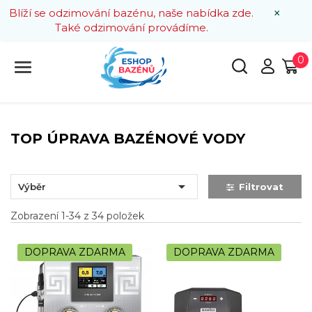
×
Blíží se odzimování bazénu, naše nabídka zde.
Také odzimování provádíme.
0
TOP ÚPRAVA BAZÉNOVÉ VODY

Výběr
Filtrovat
Zobrazení 1-34 z 34 položek
DOPRAVA ZDARMA
DOPRAVA ZDARMA