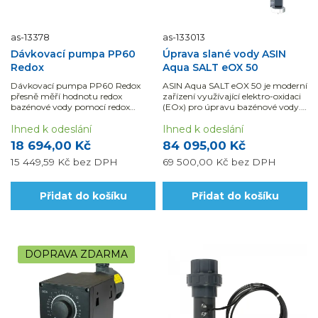
as-13378
as-133013
Dávkovací pumpa PP60
Úprava slané vody ASIN
Redox
Aqua SALT eOX 50
Dávkovací pumpa PP60 Redox
ASIN Aqua SALT eOX 50 je moderní
přesně měří hodnotu redox
zařízení využívající elektro-oxidaci
bazénové vody pomocí redox
(EOx) pro úpravu bazénové vody.
sondy long life a na základě těchto
Díky jedné...
měření automaticky...
Ihned k odeslání
Ihned k odeslání
18 694,00 Kč
84 095,00 Kč
15 449,59 Kč
bez DPH
69 500,00 Kč
bez DPH
Přidat do košíku
Přidat do košíku
DOPRAVA ZDARMA