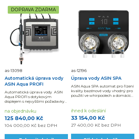
DOPRAVA ZDARMA
as-13098
as-12196
Automatická úprava vody
Úprava vody ASIN SPA
ASIN Aqua PROFI
ASIN Aqua SPA automat pro řízení
kvality bazénové vody vhodný pro
Automatická úprava vody ASIN
použití ve whirpoolech a domácích
Aqua PROFI s dotykovým
bazénech do 250...
displejem s nejvyššími požadavky
na přesnost řízení a splnění
ihned k odeslání
veškerých hygienických norem.
na objednávku
Prodej skončil.
33 154,00 Kč
125 840,00 Kč
Alternativa: Automatická úprava...
27 400,00 Kč
bez DPH
104 000,00 Kč
bez DPH