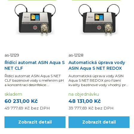
as-12129
as-12128
Řídící automat ASIN Aqua S
Automatická úprava vody
NET CLF
ASIN Aqua S NET REDOX
Řídící automat ASIN Aqua S NET
Automatická úprava vody ASIN
CLF bazénové vody s meřením pH
Aqua S NET REDOX pro řízení
a koncentrací desinfekce.
kvality bazénové vody vhodný pro
Dávkování kapaliny pH...
použití ve spojení s ASIN Salt...
skladem
na objednávku
60 231,00 Kč
48 131,00 Kč
49 777,69 Kč
bez DPH
39 777,69 Kč
bez DPH
Zobrazit detail
Zobrazit detail