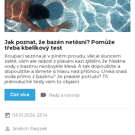
Jak poznat, že bazén netěsní? Pomůže
třeba kbelíkový test
Koupací sezóna je v plném proudu, vše je sluncem
zalité, vám ale radost z plavání kazí zjištění, že hladina
vody v bazénu neobvykle klesá. A tak dopouštíte a
dopouštíte a lámete si hlavu nad příčinou. Uniká snad
voda přímo z bazénu? Je prasklé potrubí? Tři
jednoduché testy vám to objasní.
label
Číst více
Rady a návody
today
03.01.2024, 23:14
perm_identity
Jindřich Parýzek