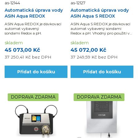
as-12144
as-12127
Automatická úprava vody
Automatická úprava vody
ASIN Aqua REDOX
ASIN Aqua S REDOX
ASIN Aqua REDOX je dávkovací
ASIN Aqua S REDOX je dávkovací
automat vybavený
automat vybavený sondami
sondami Redox a pH.
Redox a pH. Vhodný pro použití ve
spojení s ASIN Salt (elektrolyzérem
skladem
slané...
skladem
45 073,00 Kč
45 072,00 Kč
37 250,41 Kč
bez DPH
37 249,59 Kč
bez DPH
Přidat do košíku
Přidat do košíku
DOPRAVA ZDARMA
DOPRAVA ZDARMA