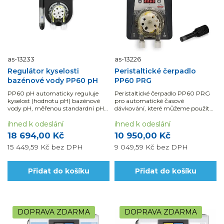
as-13233
as-13226
Regulátor kyselosti
Peristaltické čerpadlo
bazénové vody PP60 pH
PP60 PRG
PP60 pH automaticky reguluje
Peristaltické čerpadlo PP60 PRG
kyselost (hodnotu pH) bazénové
pro automatické časové
vody pH, měřenou standardní pH-
dávkování, které můžeme použít
elektrodou.
pro úpravu bazénové...
ihned k odeslání
ihned k odeslání
18 694,00 Kč
10 950,00 Kč
15 449,59 Kč
bez DPH
9 049,59 Kč
bez DPH
Přidat do košíku
Přidat do košíku
DOPRAVA ZDARMA
DOPRAVA ZDARMA