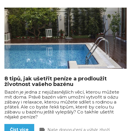
8 tipů, jak ušetřit peníze a prodloužit
životnost vašeho bazénu
Bazén je jedna z nejúžasnějších věcí, kterou můžete
mít doma. Právě bazén vám umožní vytvořit si oázu
zábavy i relaxace, kterou můžete sdílet s rodinou a
přáteli. Ale co byste řekli tipům, které by celou tu
zábavu u bazénu ještě vylepšily? Co takhle ušetřit
nějaké peníze?
label
Číst více
Naše doporučení a výběr zboží