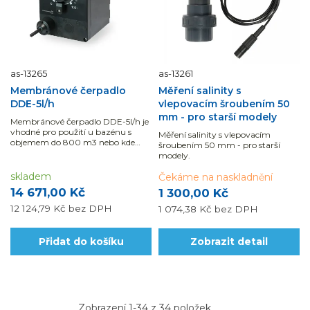
as-13265
as-13261
Membránové čerpadlo
Měření salinity s
DDE-5l/h
vlepovacím šroubením 50
mm - pro starší modely
Membránové čerpadlo DDE-5l/h je
vhodné pro použití u bazénu s
Měření salinity s vlepovacím
objemem do 800 m3 nebo kde
šroubením 50 mm - pro starší
tlak v systému je vyšší než 1 bar.
modely.
skladem
Čekáme na naskladnění
14 671,00 Kč
1 300,00 Kč
12 124,79 Kč
bez DPH
1 074,38 Kč
bez DPH
Přidat do košíku
Zobrazit detail
Zobrazení 1-34 z 34 položek