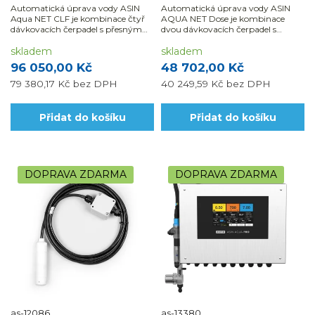
Automatická úprava vody ASIN
Automatická úprava vody ASIN
Aqua NET CLF je kombinace čtyř
AQUA NET Dose je kombinace
dávkovacích čerpadel s přesným
dvou dávkovacích čerpadel s
dávkováním Pool and SPA přísad
přesným dávkováním Pool and
až do...
skladem
SPA přísad....
skladem
96 050,00 Kč
48 702,00 Kč
79 380,17 Kč
bez DPH
40 249,59 Kč
bez DPH
Přidat do košíku
Přidat do košíku
DOPRAVA ZDARMA
DOPRAVA ZDARMA
as-12086
as-13380