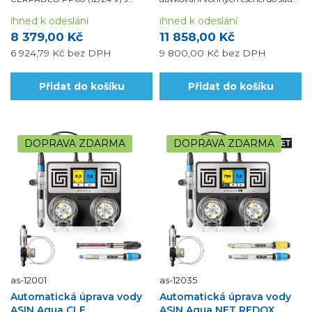
výkonem 60 – 120 ml/min vhodné
a parních lázní.
pro dávkování...
ihned k odeslání
ihned k odeslání
8 379,00 Kč
11 858,00 Kč
6 924,79 Kč
bez DPH
9 800,00 Kč
bez DPH
Přidat do košíku
Přidat do košíku
DOPRAVA ZDARMA
DOPRAVA ZDARMA
as-12001
as-12035
Automatická úprava vody
Automatická úprava vody
ASIN Aqua CLF
ASIN Aqua NET REDOX