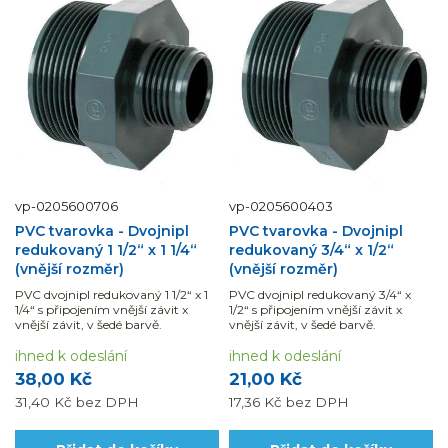
vp-0205600706
vp-0205600403
PVC tvarovka - Dvojnipl
PVC tvarovka - Dvojnipl
redukovaný 1 1/2“ x 1 1/4“
redukovaný 3/4“ x 1/2“
(vnější rozměr)
(vnější rozměr)
PVC dvojnipl redukovaný 1 1/2“ x 1
PVC dvojnipl redukovaný 3/4“ x
1/4“ s připojením vnější závit x
1/2“ s připojením vnější závit x
vnější závit, v šedé barvě.
vnější závit, v šedé barvě.
ihned k odeslání
ihned k odeslání
38,00 Kč
21,00 Kč
31,40 Kč
bez DPH
17,36 Kč
bez DPH