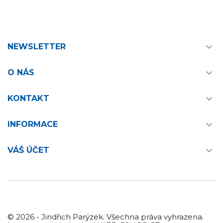

NEWSLETTER

O NÁS

KONTAKT

INFORMACE

VÁŠ ÚČET
© 2026 - Jindřich Parýzek. Všechna práva vyhrazena.