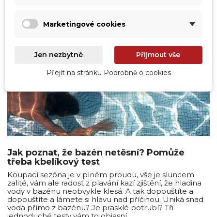
perm_identity
Jindřich Parýzek
Marketingové cookies
Jen nezbytné
Přijmout vše
Přejít na stránku Podrobně o cookies
Jak poznat, že bazén netěsní? Pomůže
třeba kbelíkový test
Koupací sezóna je v plném proudu, vše je sluncem
zalité, vám ale radost z plavání kazí zjištění, že hladina
vody v bazénu neobvykle klesá. A tak dopouštíte a
dopouštíte a lámete si hlavu nad příčinou. Uniká snad
voda přímo z bazénu? Je prasklé potrubí? Tři
jednoduché testy vám to objasní.