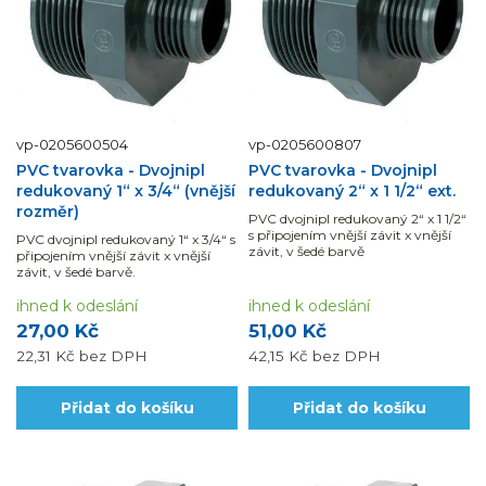
vp-0205600504
vp-0205600807
PVC tvarovka - Dvojnipl
PVC tvarovka - Dvojnipl
redukovaný 1“ x 3/4“ (vnější
redukovaný 2“ x 1 1/2“ ext.
rozměr)
PVC dvojnipl redukovaný 2“ x 1 1/2“
s připojením vnější závit x vnější
PVC dvojnipl redukovaný 1“ x 3/4“ s
závit, v šedé barvě
připojením vnější závit x vnější
závit, v šedé barvě.
ihned k odeslání
ihned k odeslání
27,00 Kč
51,00 Kč
22,31 Kč
bez DPH
42,15 Kč
bez DPH
Přidat do košíku
Přidat do košíku