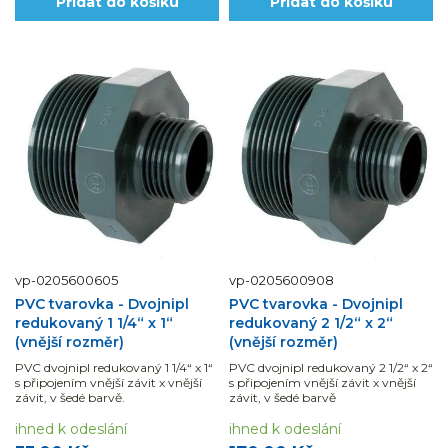
Přidat do košíku
Přidat do košíku
vp-0205600605
vp-0205600908
PVC tvarovka - Dvojnipl
PVC tvarovka - Dvojnipl
redukovaný 1 1/4“ x 1“
redukovaný 2 1/2“ x 2“
(vnější rozměr)
(vnější rozměr)
PVC dvojnipl redukovaný 1 1/4“ x 1“
PVC dvojnipl redukovaný 2 1/2“ x 2“
s připojením vnější závit x vnější
s připojením vnější závit x vnější
závit, v šedé barvě.
závit, v šedé barvě
ihned k odeslání
ihned k odeslání