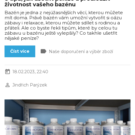
životnost vašeho bazénu
Bazén je jedna z nejúžasnějších věcí, kterou můžete
mít doma. Právě bazén vám umožní vytvořit si oázu
zábavy i relaxace, kterou můžete sdílet s rodinou a
přáteli. Ale co byste řekli tipům, které by celou tu
zábavu u bazénu ještě vylepšily? Co takhle ušetřit
nějaké peníze?
label
Číst více
Naše doporučení a výběr zboží
today
18.02.2023, 22:40
perm_identity
Jindřich Parýzek