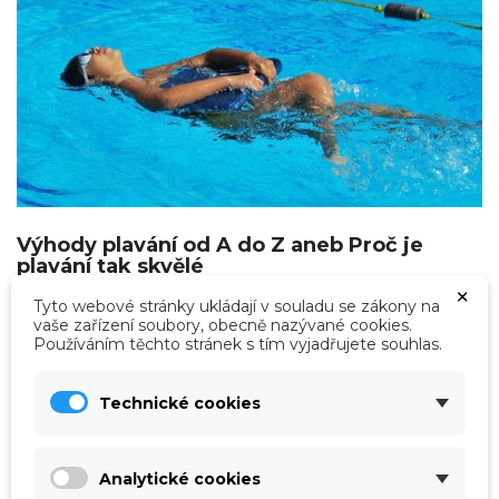
Výhody plavání od A do Z aneb Proč je
plavání tak skvělé
×
Pokud hledáte sport, který rozhýbe vaše děti, nebo
Tyto webové stránky ukládají v souladu se zákony na
přemýšlíte nad tím, proč je právě plavání považováno
vaše zařízení soubory, obecně nazývané cookies.
za jednu z nejpřínosnějších aktivit pro mladé lidi,
Používáním těchto stránek s tím vyjadřujete souhlas.
následující řádky jsou určené právě vám.
label
Číst více
Teorie a praxe
Technické cookies
today
17.03.2025, 21:12
Analytické cookies