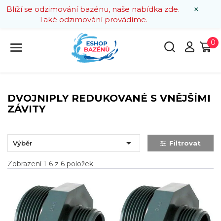
×
Blíží se odzimování bazénu, naše nabídka zde.
Také odzimování provádíme.
0
DVOJNIPLY REDUKOVANÉ S VNĚJŠÍMI
ZÁVITY

Výběr
Filtrovat
Zobrazení 1-6 z 6 položek