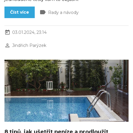
label
Číst více
Rady a návody
today
03.01.2024, 23:14
perm_identity
Jindřich Parýzek
8 tipů, jak ušetřit peníze a prodloužit