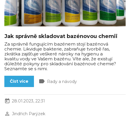
Jak správně skladovat bazénovou chemii
Za správně fungujícím bazénem stojí bazénová
chemie. Likviduje bakterie, zabraňuje tvorbě řas,
zkrátka zajišťuje veškeré nároky na hygienu a
kvalitu vody ve Vašem bazénu. Víte ale, že existují
důležité pokyny pro skladování bazénové chemie?
Seznamte se s nimi.
label
Číst více
Rady a návody
today
28.01.2023, 22:31
perm_identity
Jindřich Parýzek