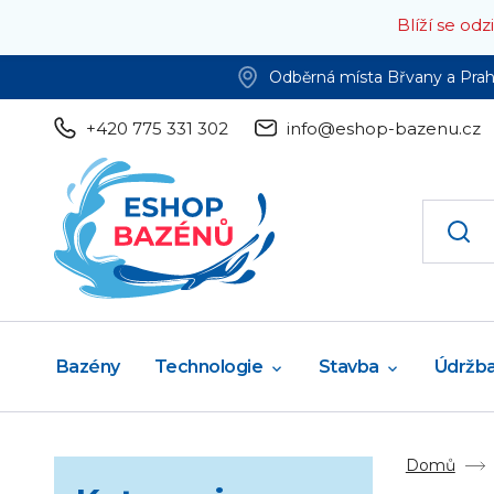
Blíží se od
Odběrná místa Břvany a Pra
+420 775 331 302
info@eshop-bazenu.cz
Bazény
Technologie
Stavba
Údržb
Domů