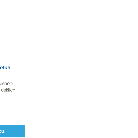
délka
těsnění
dalších
na 175 m.
ku