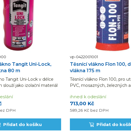
000
vp-0422001001
lákno Tangit Uni-Lock,
Těsnící vlákno Flon 100, 
kna 80 m
vlákna 175 m
kno Tangit Uni-Lock v délce
Těsnící vlákno Flon 100, pro u
 slouží jako izolační materiál
PVC, mosazných, železných a 
ěsňování závitů vodovodních
závitových spojů v délce vlák
eslání
ihned k odeslání
č
713,00 Kč
ez DPH
589,26 Kč
bez DPH
Přidat do košíku
Přidat do koší