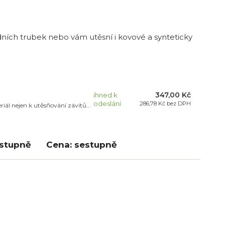
odních trubek nebo vám utěsní i kovové a synteticky
347,00 Kč
ihned k
odeslání
286,78 Kč
bez DPH
iál nejen k utěsňování závitů...
estupně
Cena: sestupně