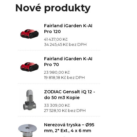
Nové produkty
Fairland iGarden K-AI
Pro 120
41 437,00 Kč
34 245,45 Kč
bez DPH
Fairland iGarden K-AI
Pro 70
23 980,00 Kč
19 818,18 Kč
bez DPH
ZODIAC Gensalt iQ 12 -
do 50 m3 Kopie
33 309,00 Kč
27 528,10 Kč
bez DPH
Nerezová tryska – Ø95
mm, 2" Ext., 4 x 6 mm