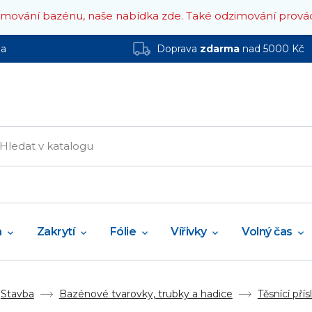
zimování bazénu, naše nabídka zde.
Také odzimování prová
ha
Doprava
zdarma
nad 5000 Kč
a
Zakrytí
Fólie
Vířivky
Volný čas
Stavba
Bazénové tvarovky, trubky a hadice
Těsnící přís