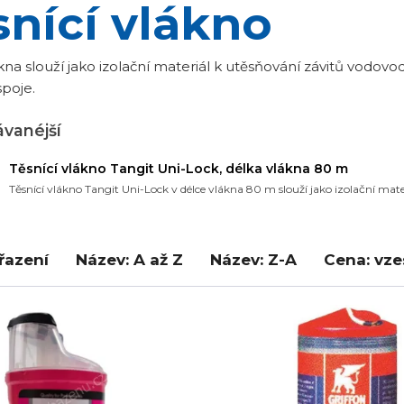
snící vlákno
ákna slouží jako izolační materiál k utěsňování závitů vodov
poje.
vanéjší
Těsnící vlákno Tangit Uni-Lock, délka vlákna 80 m
Těsnící vlákno Tangit Uni-Lock v délce vlákna 80 m slouží jako izolační mater
řazení
Název: A až Z
Název: Z-A
Cena: vz