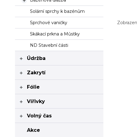
Bazénová dlažba

Solární sprchy k bazénům
Zobrazení
Sprchové vaničky
Skákací prkna a Můstky
ND Stavební části
Údržba

Zakrytí

Fólie

Vířivky

Volný čas

Akce