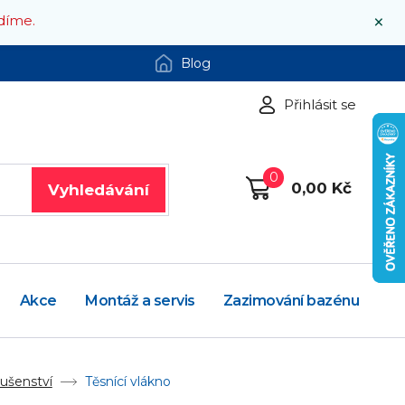
×
díme.
Blog
Přihlásit se
0
0,00 Kč
Vyhledávání
Akce
Montáž a servis
Zazimování bazénu
lušenství
Těsnící vlákno