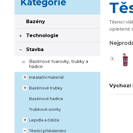
Kategorie
Tě
Bazény
Těsnicí vl
opletené s
Technologie

Nejprodá
Stavba

Bazénové tvarovky, trubky a

hadice
Instalační materiál

Výchozí 
Bazénové trubky

Bazénové hadice
Trubkové svorky
Lepidla a čističe

Těsnící příslušenství
