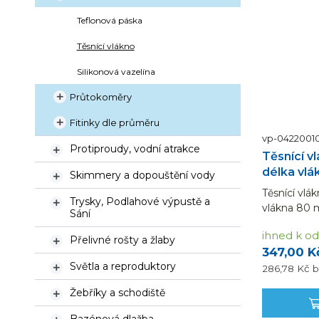
Teflonová páska
Těsnící vlákno
Silikonová vazelína
Průtokoměry

Fitinky dle průměru

vp-0422001
Protiproudy, vodní atrakce

Těsnící v
délka vlá
Skimmery a dopouštění vody

Těsnící vlá
Trysky, Podlahové výpustě a

vlákna 80 m
Sání
nejen k ut
ihned k od
trubek.
Přelivné rošty a žlaby

347,00 K
Světla a reproduktory
286,78 Kč
b

Žebříky a schodiště
