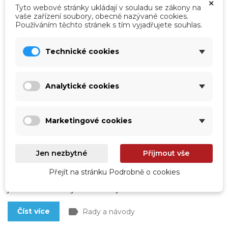
×
Tyto webové stránky ukládají v souladu se zákony na
vaše zařízení soubory, obecně nazývané cookies.
Používáním těchto stránek s tím vyjadřujete souhlas.
Technické cookies
Analytické cookies
Marketingové cookies
Jak poznat, že bazén netěsní? Pomůže
třeba kbelíkový test
Koupací sezóna je v plném proudu, vše je sluncem
Jen nezbytné
Přijmout vše
zalité, vám ale radost z plavání kazí zjištění, že hladina
vody v bazénu neobvykle klesá. A tak dopouštíte a
dopouštíte a lámete si hlavu nad příčinou. Uniká snad
Přejít na stránku Podrobně o cookies
voda přímo z bazénu? Je prasklé potrubí? Tři
jednoduché testy vám to objasní.
label
Číst více
Rady a návody