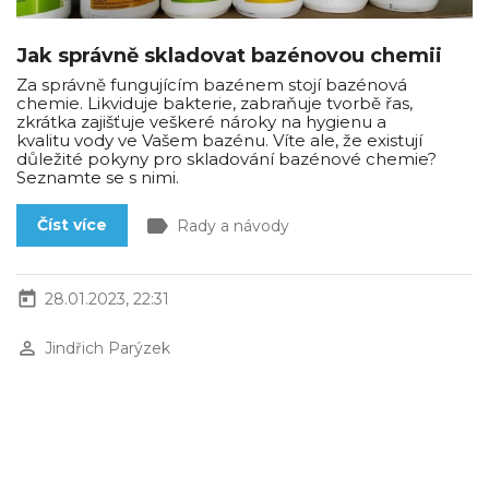
Jak správně skladovat bazénovou chemii
Za správně fungujícím bazénem stojí bazénová
chemie. Likviduje bakterie, zabraňuje tvorbě řas,
zkrátka zajišťuje veškeré nároky na hygienu a
kvalitu vody ve Vašem bazénu. Víte ale, že existují
důležité pokyny pro skladování bazénové chemie?
Seznamte se s nimi.
label
Číst více
Rady a návody
today
28.01.2023, 22:31
perm_identity
Jindřich Parýzek