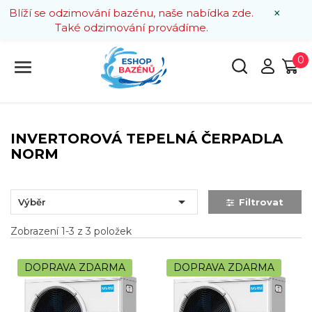
×
Blíží se odzimování bazénu, naše nabídka zde.
Také odzimování provádíme.
0
INVERTOROVÁ TEPELNÁ ČERPADLA
NORM

Výběr
Filtrovat
Zobrazení 1-3 z 3 položek
DOPRAVA ZDARMA
DOPRAVA ZDARMA