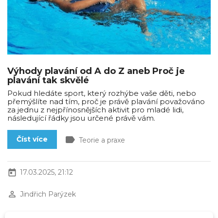
Výhody plavání od A do Z aneb Proč je
plavání tak skvělé
Pokud hledáte sport, který rozhýbe vaše děti, nebo
přemýšlíte nad tím, proč je právě plavání považováno
za jednu z nejpřínosnějších aktivit pro mladé lidi,
následující řádky jsou určené právě vám.
label
Číst více
Teorie a praxe
today
17.03.2025, 21:12
perm_identity
Jindřich Parýzek