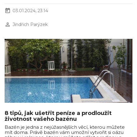
today
03.01.2024, 23:14
perm_identity
Jindřich Parýzek
8 tipů, jak ušetřit peníze a prodloužit
životnost vašeho bazénu
Bazén je jedna z nejúžasnějších věcí, kterou můžete
mít doma. Právě bazén vám umožní vytvořit si oázu