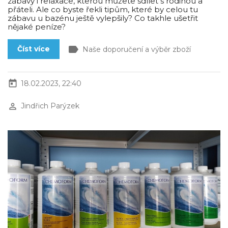
zábavy i relaxace, kterou můžete sdílet s rodinou a
přáteli. Ale co byste řekli tipům, které by celou tu
zábavu u bazénu ještě vylepšily? Co takhle ušetřit
nějaké peníze?
label
Číst více
Naše doporučení a výběr zboží
today
18.02.2023, 22:40
perm_identity
Jindřich Parýzek