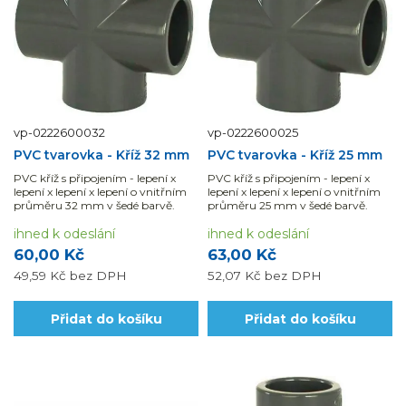
vp-0222600032
vp-0222600025
PVC tvarovka - Kříž 32 mm
PVC tvarovka - Kříž 25 mm
PVC kříž s připojením - lepení x
PVC kříž s připojením - lepení x
lepení x lepení x lepení o vnitřním
lepení x lepení x lepení o vnitřním
průměru 32 mm v šedé barvě.
průměru 25 mm v šedé barvě.
ihned k odeslání
ihned k odeslání
60,00 Kč
63,00 Kč
49,59 Kč
bez DPH
52,07 Kč
bez DPH
Přidat do košíku
Přidat do košíku