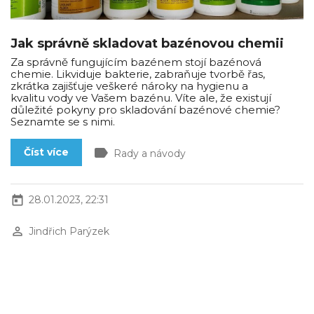
Jak správně skladovat bazénovou chemii
Za správně fungujícím bazénem stojí bazénová
chemie. Likviduje bakterie, zabraňuje tvorbě řas,
zkrátka zajišťuje veškeré nároky na hygienu a
kvalitu vody ve Vašem bazénu. Víte ale, že existují
důležité pokyny pro skladování bazénové chemie?
Seznamte se s nimi.
label
Číst více
Rady a návody
today
28.01.2023, 22:31
perm_identity
Jindřich Parýzek