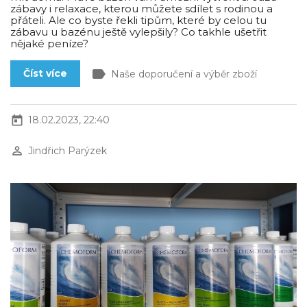
zábavy i relaxace, kterou můžete sdílet s rodinou a
přáteli. Ale co byste řekli tipům, které by celou tu
zábavu u bazénu ještě vylepšily? Co takhle ušetřit
nějaké peníze?
label
Číst více
Naše doporučení a výběr zboží
today
18.02.2023, 22:40
perm_identity
Jindřich Parýzek