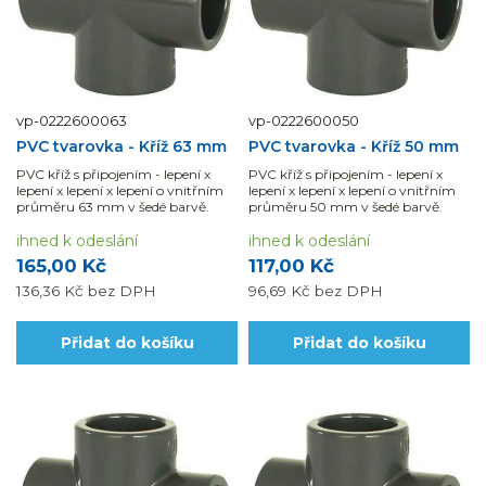
vp-0222600063
vp-0222600050
PVC tvarovka - Kříž 63 mm
PVC tvarovka - Kříž 50 mm
PVC kříž s připojením - lepení x
PVC kříž s připojením - lepení x
lepení x lepení x lepení o vnitřním
lepení x lepení x lepení o vnitřním
průměru 63 mm v šedé barvě.
průměru 50 mm v šedé barvě.
ihned k odeslání
ihned k odeslání
165,00 Kč
117,00 Kč
136,36 Kč
bez DPH
96,69 Kč
bez DPH
Přidat do košíku
Přidat do košíku