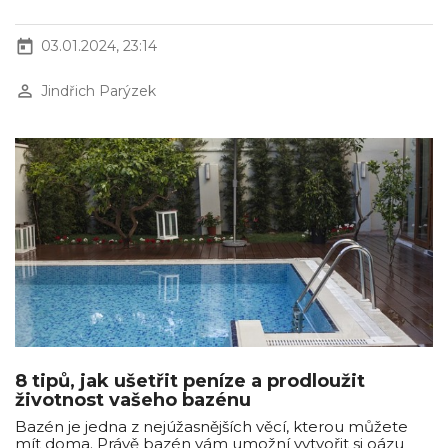
today
03.01.2024, 23:14
perm_identity
Jindřich Parýzek
8 tipů, jak ušetřit peníze a prodloužit
životnost vašeho bazénu
Bazén je jedna z nejúžasnějších věcí, kterou můžete
mít doma. Právě bazén vám umožní vytvořit si oázu