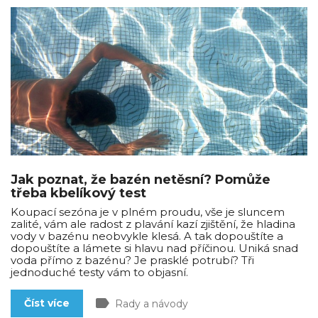
Jak poznat, že bazén netěsní? Pomůže
třeba kbelíkový test
Koupací sezóna je v plném proudu, vše je sluncem
zalité, vám ale radost z plavání kazí zjištění, že hladina
vody v bazénu neobvykle klesá. A tak dopouštíte a
dopouštíte a lámete si hlavu nad příčinou. Uniká snad
voda přímo z bazénu? Je prasklé potrubí? Tři
jednoduché testy vám to objasní.
label
Číst více
Rady a návody