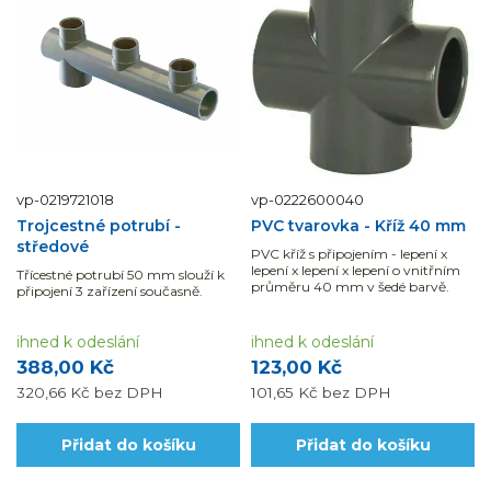
vp-0219721018
vp-0222600040
Trojcestné potrubí -
PVC tvarovka - Kříž 40 mm
středové
PVC kříž s připojením - lepení x
lepení x lepení x lepení o vnitřním
Třícestné potrubí 50 mm slouží k
průměru 40 mm v šedé barvě.
připojení 3 zařízení současně.
ihned k odeslání
ihned k odeslání
388,00 Kč
123,00 Kč
320,66 Kč
bez DPH
101,65 Kč
bez DPH
Přidat do košíku
Přidat do košíku