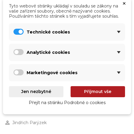
×
Tyto webové stránky ukládají v souladu se zákony na
vaše zařízení soubory, obecně nazývané cookies.
Používáním těchto stránek s tím vyjadřujete souhlas.
Technické cookies
Výhody plavání od A do Z aneb Proč je
Analytické cookies
plavání tak skvělé
Pokud hledáte sport, který rozhýbe vaše děti, nebo
přemýšlíte nad tím, proč je právě plavání považováno
za jednu z nejpřínosnějších aktivit pro mladé lidi,
Marketingové cookies
následující řádky jsou určené právě vám.
label
Číst více
Teorie a praxe
Jen nezbytné
Přijmout vše
Přejít na stránku Podrobně o cookies
today
17.03.2025, 21:12
perm_identity
Jindřich Parýzek