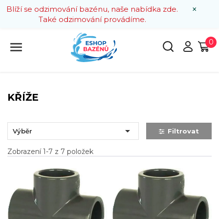
×
Blíží se odzimování bazénu, naše nabídka zde.
Také odzimování provádíme.
0
KŘÍŽE

Výběr
Filtrovat
Zobrazení 1-7 z 7 položek