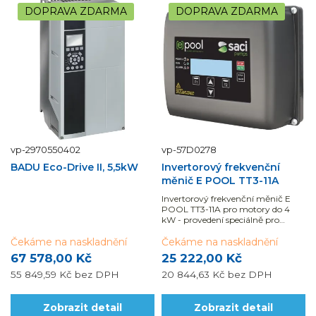
DOPRAVA ZDARMA
DOPRAVA ZDARMA
vp-2970550402
vp-57D0278
BADU Eco-Drive II, 5,5kW
Invertorový frekvenční
měnič E POOL TT3-11A
Invertorový frekvenční měnič E
POOL TT3-11A pro motory do 4
kW - provedení speciálně pro
bazénové provozy.
Čekáme na naskladnění
Čekáme na naskladnění
67 578,00 Kč
25 222,00 Kč
55 849,59 Kč
bez DPH
20 844,63 Kč
bez DPH
Zobrazit detail
Zobrazit detail