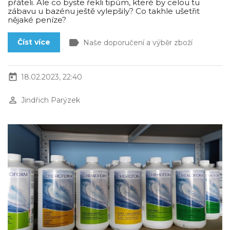
přáteli. Ale co byste řekli tipům, které by celou tu
zábavu u bazénu ještě vylepšily? Co takhle ušetřit
nějaké peníze?
label
Číst více
Naše doporučení a výběr zboží
today
18.02.2023, 22:40
perm_identity
Jindřich Parýzek