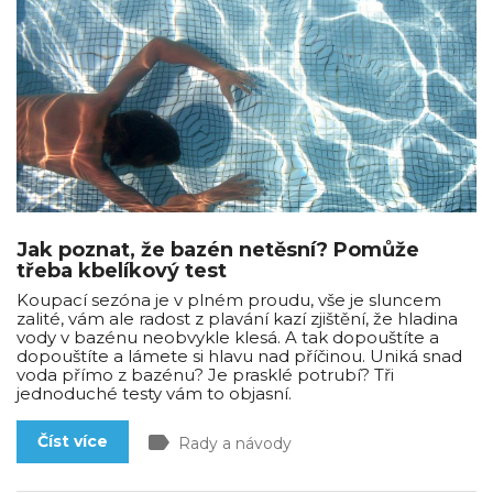
Jak poznat, že bazén netěsní? Pomůže
třeba kbelíkový test
Koupací sezóna je v plném proudu, vše je sluncem
zalité, vám ale radost z plavání kazí zjištění, že hladina
vody v bazénu neobvykle klesá. A tak dopouštíte a
dopouštíte a lámete si hlavu nad příčinou. Uniká snad
voda přímo z bazénu? Je prasklé potrubí? Tři
jednoduché testy vám to objasní.
label
Číst více
Rady a návody