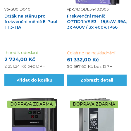
vp-S801D0401
vp-57DODE34403903
Držák na stěnu pro
Frekvenční měnič
frekvenční měnič E-Pool
OPTIDRIVE E3 - 18,5kW, 39A,
TT3-11A
3x 400V / 3x 400V, IP66
Ihned k odeslání
Čekáme na naskladnění
2 724,00 Kč
61 332,00 Kč
2 251,24 Kč
bez DPH
50 687,60 Kč
bez DPH
Přidat do košíku
Zobrazit detail
DOPRAVA ZDARMA
DOPRAVA ZDARMA