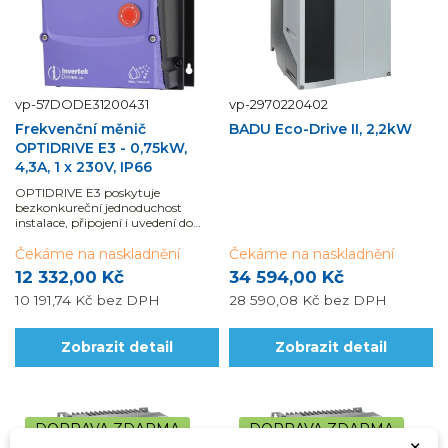
vp-57DODE31200431
vp-2970220402
Frekvenční měnič
BADU Eco-Drive II, 2,2kW
OPTIDRIVE E3 - 0,75kW,
4,3A, 1 x 230V, IP66
OPTIDRIVE E3 poskytuje
bezkonkureční jednoduchost
instalace, připojení i uvedení do
provozu. Díky těmto přednostem
lze profitovat z přesného řízení...
Čekáme na naskladnění
Čekáme na naskladnění
12 332,00 Kč
34 594,00 Kč
10 191,74 Kč
bez DPH
28 590,08 Kč
bez DPH
Zobrazit detail
Zobrazit detail
DOPRAVA ZDARMA
DOPRAVA ZDARMA
×