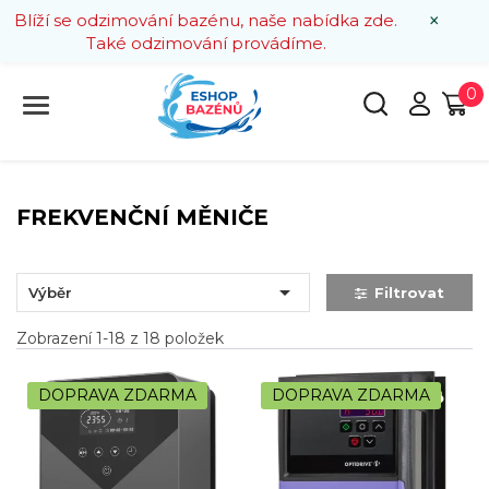
×
Blíží se odzimování bazénu, naše nabídka zde.
Také odzimování provádíme.
0
FREKVENČNÍ MĚNIČE

Výběr
Filtrovat
Zobrazení 1-18 z 18 položek
DOPRAVA ZDARMA
DOPRAVA ZDARMA