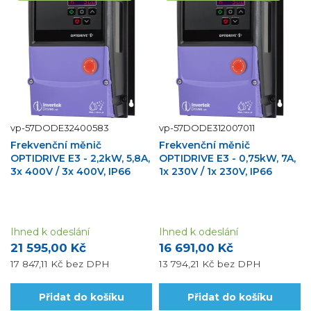
vp-57DODE32400583
vp-57DODE312007011
Frekvenční měnič
Frekvenční měnič
OPTIDRIVE E3 - 2,2kW, 5,8A,
OPTIDRIVE E3 - 0,75kW, 7A,
3x 400V / 3x 400V, IP66
1x 230V / 1x 230V, IP66
Ihned k odeslání
Ihned k odeslání
21 595,00 Kč
16 691,00 Kč
17 847,11 Kč
bez DPH
13 794,21 Kč
bez DPH
Přidat do košíku
Přidat do košíku