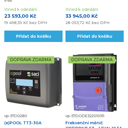
IP66.
Ihned k odeslání
Ihned k odeslání
23 593,00 Kč
33 945,00 Kč
19 498,35 Kč
bez DPH
28 053,72 Kč
bez DPH
Přidat do košíku
Přidat do košíku
DOPRAVA ZDARMA
DOPRAVA ZDARMA
vp-57D0280
vp-57DODE322010511
(e)POOL TT3-30A
Frekvenční měnič