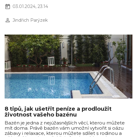
today
03.01.2024, 23:14
perm_identity
Jindřich Parýzek
8 tipů, jak ušetřit peníze a prodloužit
životnost vašeho bazénu
Bazén je jedna z nejúžasnějších věcí, kterou můžete
mít doma. Právě bazén vám umožní vytvořit si oázu
zábavy i relaxace, kterou můžete sdílet s rodinou a