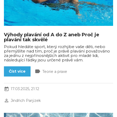
Výhody plavání od A do Z aneb Proč je
plavání tak skvělé
Pokud hledáte sport, který rozhýbe vaše děti, nebo
přemýšlíte nad tím, proč je právě plavání považováno
za jednu z nejpřínosnějších aktivit pro mladé lidi,
následující řádky jsou určené právě vám.
label
Číst více
Teorie a praxe
today
17.03.2025, 21:12
perm_identity
Jindřich Parýzek