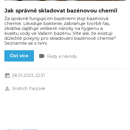
Jak správně skladovat bazénovou chemii
Za správně fungujícím bazénem stojí bazénová
chemie. Likviduje bakterie, zabraňuje tvorbě řas,
zkrátka zajišťuje veškeré nároky na hygienu a
kvalitu vody ve Vašem bazénu. Víte ale, že existují
důležité pokyny pro skladování bazénové chemie?
Seznamte se s nimi.
label
Číst více
Rady a návody
today
28.01.2023, 22:31
perm_identity
Jindřich Parýzek