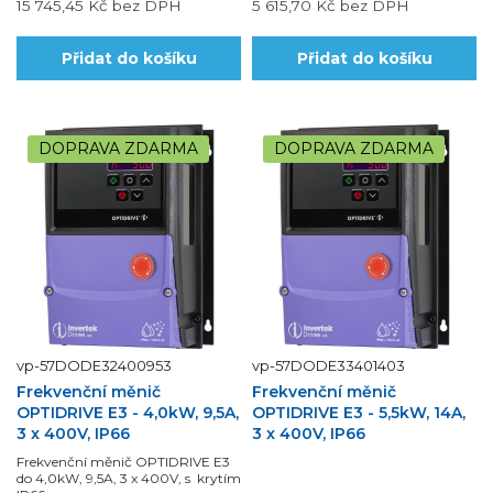
15 745,45 Kč
bez DPH
5 615,70 Kč
bez DPH
Přidat do košíku
Přidat do košíku
DOPRAVA ZDARMA
DOPRAVA ZDARMA
vp-57DODE32400953
vp-57DODE33401403
Frekvenční měnič
Frekvenční měnič
OPTIDRIVE E3 - 4,0kW, 9,5A,
OPTIDRIVE E3 - 5,5kW, 14A,
3 x 400V, IP66
3 x 400V, IP66
Frekvenční měnič OPTIDRIVE E3
do 4,0kW, 9,5A, 3 x 400V, s krytím