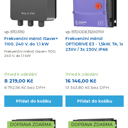
vp-57D3110
vp-57DODE31200701
Frekvenční měnič iSaver+
Frekvenční měnič
1100, 240 V, do 1,1 kW
OPTIDRIVE E3 - 1,5kW, 7A, 1x
230V / 3x 230V, IP66
Frekvenční měnič iSaver+ 1100,
240 V, do 1,1 kW
Ihned k odeslání
Ihned k odeslání
8 219,00 Kč
16 146,00 Kč
6 792,56 Kč
bez DPH
13 343,80 Kč
bez DPH
Přidat do košíku
Přidat do košíku
DOPRAVA ZDARMA
DOPRAVA ZDARMA