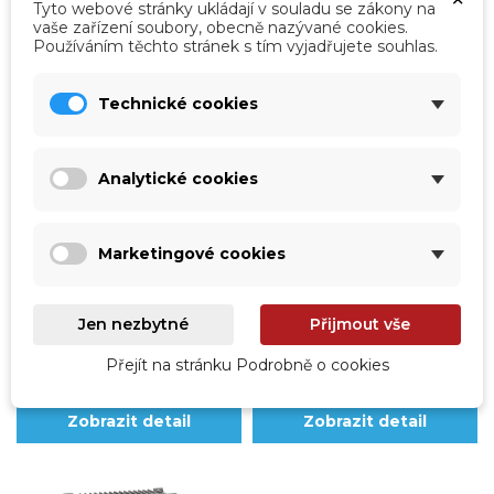
Tyto webové stránky ukládají v souladu se zákony na
vaše zařízení soubory, obecně nazývané cookies.
Používáním těchto stránek s tím vyjadřujete souhlas.
Technické cookies
Analytické cookies
vp-2970400402
vp-2970150402
BADU Eco-Drive II, 4,0kW
BADU Eco-Drive II, 1,5kW
Marketingové cookies
Čekáme na naskladnění
Čekáme na naskladnění
Jen nezbytné
Přijmout vše
57 541,00 Kč
34 669,00 Kč
Přejít na stránku Podrobně o cookies
47 554,55 Kč
bez DPH
28 652,07 Kč
bez DPH
Zobrazit detail
Zobrazit detail