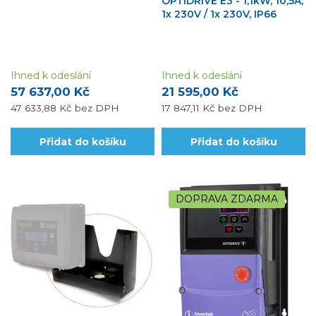
OPTIDRIVE E3 - 1,1kW, 10,5A,
1x 230V / 1x 230V, IP66
Ihned k odeslání
Ihned k odeslání
57 637,00 Kč
21 595,00 Kč
47 633,88 Kč
bez DPH
17 847,11 Kč
bez DPH
Přidat do košíku
Přidat do košíku
DOPRAVA ZDARMA