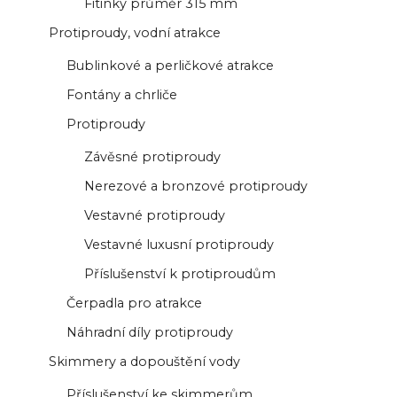
Fitinky průměr 315 mm
Protiproudy, vodní atrakce
Bublinkové a perličkové atrakce
Fontány a chrliče
Protiproudy
Závěsné protiproudy
Nerezové a bronzové protiproudy
Vestavné protiproudy
Vestavné luxusní protiproudy
Příslušenství k protiproudům
Čerpadla pro atrakce
Náhradní díly protiproudy
Skimmery a dopouštění vody
Příslušenství ke skimmerům