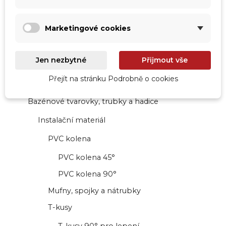
Solární systémy, fotovoltaika
Marketingové cookies
Odvlhčovače
Odvlhčovače do 30m2
Jen nezbytné
Přijmout vše
Odvlhčovače nad 30m2
Přejít na stránku Podrobně o cookies
Stavba
Bazénové tvarovky, trubky a hadice
Instalační materiál
PVC kolena
PVC kolena 45°
PVC kolena 90°
Mufny, spojky a nátrubky
T-kusy