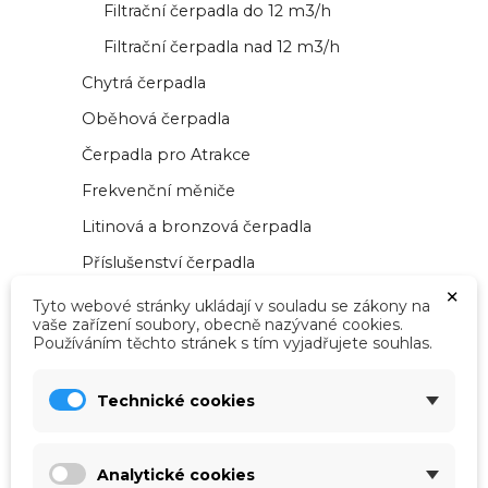
Filtrační čerpadla do 12 m3/h
Filtrační čerpadla nad 12 m3/h
Chytrá čerpadla
Oběhová čerpadla
Čerpadla pro Atrakce
Frekvenční měniče
Litinová a bronzová čerpadla
Příslušenství čerpadla
×
Masážní čerpadla
Tyto webové stránky ukládají v souladu se zákony na
vaše zařízení soubory, obecně nazývané cookies.
Náhradní díly čerpadla
Používáním těchto stránek s tím vyjadřujete souhlas.
Řízení bazénu
Technické cookies
Inteligentní zařízení bazénu
Elektroautomatická řízení
Analytické cookies
Elektropříslušenství