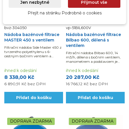
Jen nezbytné
Přijmout vše
Přejít na stránku Podrobně o cookies
bvz-304050
vp-51BIL600V
Nádoba bazénové filtrace
Nádoba bazénové filtrace
MASTER 450 s ventilem
Bilbao 600, dělená s
ventilem
Filtrační nádoba Side Master 450 z
tvrzeného polyethylenu s 6-
Filtrační nádoba Bilbao 600, 14
cestným bočním ventilem a
m3/h, dělená s bočním ventilem,
manometrem je vhodná pro
manometrem a podstavcem je
bazény do 35 m3.
určena pro bazény do 60 m3 vody.
ihned k odeslání
ihned k odeslání
8 338,00 Kč
20 287,00 Kč
6 890,91 Kč
bez DPH
16 766,12 Kč
bez DPH
Přidat do košíku
Přidat do košíku
DOPRAVA ZDARMA
DOPRAVA ZDARMA