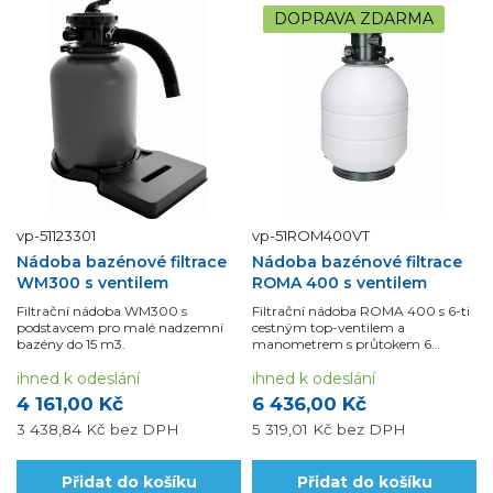
DOPRAVA ZDARMA
vp-51123301
vp-51ROM400VT
Nádoba bazénové filtrace
Nádoba bazénové filtrace
WM300 s ventilem
ROMA 400 s ventilem
Filtrační nádoba WM300 s
Filtrační nádoba ROMA 400 s 6-ti
podstavcem pro malé nadzemní
cestným top-ventilem a
bazény do 15 m3.
manometrem s průtokem 6
m3/hod.
ihned k odeslání
ihned k odeslání
4 161,00 Kč
6 436,00 Kč
3 438,84 Kč
bez DPH
5 319,01 Kč
bez DPH
Přidat do košíku
Přidat do košíku