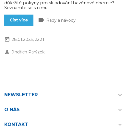
důležité pokyny pro skladování bazénové chemie?
Seznamte se s nimi.
label
Číst více
Rady a návody
today
28.01.2023, 22:31
perm_identity
Jindřich Parýzek

NEWSLETTER

O NÁS

KONTAKT