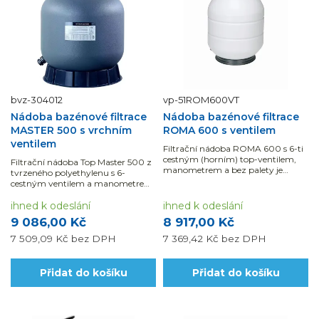
bvz-304012
vp-51ROM600VT
Nádoba bazénové filtrace
Nádoba bazénové filtrace
MASTER 500 s vrchním
ROMA 600 s ventilem
ventilem
Filtrační nádoba ROMA 600 s 6-ti
cestným (horním) top-ventilem,
Filtrační nádoba Top Master 500 z
manometrem a bez palety je
tvrzeného polyethylenu s 6-
vhodná pro bazény do 80m3.
cestným ventilem a manometrem
je vhodná pro bazény do 50 m3.
ihned k odeslání
ihned k odeslání
9 086,00 Kč
8 917,00 Kč
7 509,09 Kč
bez DPH
7 369,42 Kč
bez DPH
Přidat do košíku
Přidat do košíku