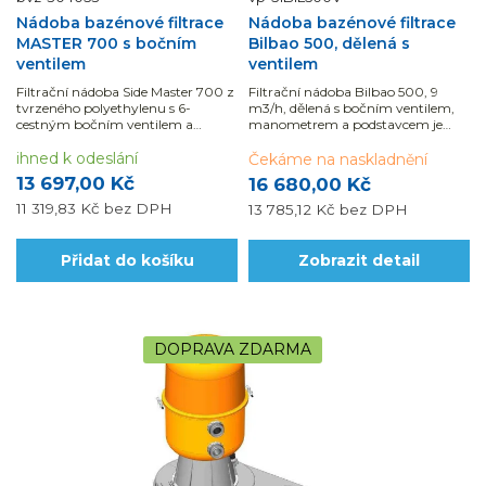
Nádoba bazénové filtrace
Nádoba bazénové filtrace
MASTER 700 s bočním
Bilbao 500, dělená s
ventilem
ventilem
Filtrační nádoba Side Master 700 z
Filtrační nádoba Bilbao 500, 9
tvrzeného polyethylenu s 6-
m3/h, dělená s bočním ventilem,
cestným bočním ventilem a
manometrem a podstavcem je
manometrem je vhodná pro
určena pro bazény do 40 m3
bazény do 90 m3.
ihned k odeslání
Čekáme na naskladnění
13 697,00 Kč
16 680,00 Kč
11 319,83 Kč
bez DPH
13 785,12 Kč
bez DPH
Přidat do košíku
Zobrazit detail
DOPRAVA ZDARMA