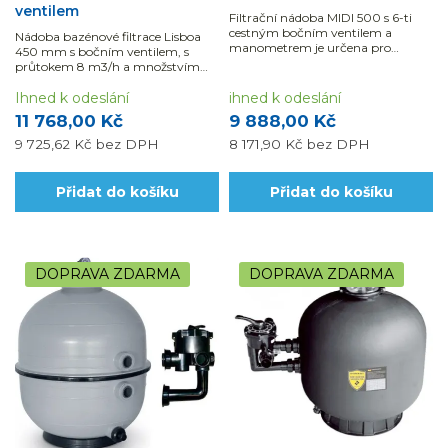
ventilem
Filtrační nádoba MIDI 500 s 6-ti
cestným bočním ventilem a
Nádoba bazénové filtrace Lisboa
manometrem je určena pro
450 mm s bočním ventilem, s
bazény do 60 m3 vody.
průtokem 8 m3/h a množstvím
náplně 70 kg, je vhodná pro
bazény do 40 m3.
Ihned k odeslání
ihned k odeslání
11 768,00 Kč
9 888,00 Kč
9 725,62 Kč
bez DPH
8 171,90 Kč
bez DPH
Přidat do košíku
Přidat do košíku
DOPRAVA ZDARMA
DOPRAVA ZDARMA