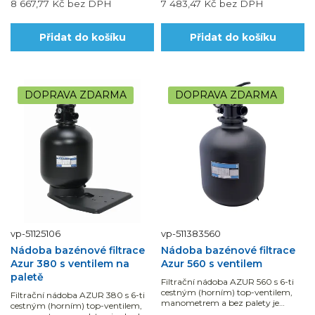
8 667,77 Kč
bez DPH
7 483,47 Kč
bez DPH
Přidat do košíku
Přidat do košíku
DOPRAVA ZDARMA
DOPRAVA ZDARMA
vp-51125106
vp-511383560
Nádoba bazénové filtrace
Nádoba bazénové filtrace
Azur 380 s ventilem na
Azur 560 s ventilem
paletě
Filtrační nádoba AZUR 560 s 6-ti
cestným (horním) top-ventilem,
Filtrační nádoba AZUR 380 s 6-ti
manometrem a bez palety je
cestným (horním) top-ventilem,
vhodná pro bazény do 60 m3.