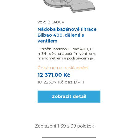
vp-51BIL400V
Nádoba bazénové filtrace
Bilbao 400, dělená s
ventilem
Filtrační nádoba Bilbao 400, 6
m3/h, dělená s bočním ventilem,
manometrem a podstavcem je
určena pro bazény do 30 m3 vody.
Čekáme na naskladnění
12 371,00 Kč
10 223,97 Kč
bez DPH
Zobrazit detail
Zobrazení 1-39 z 39 položek