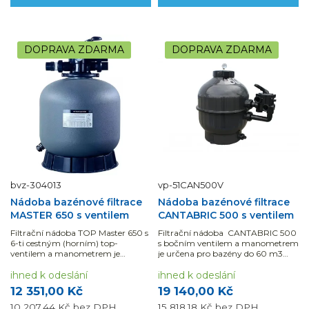
DOPRAVA ZDARMA
DOPRAVA ZDARMA
bvz-304013
vp-51CAN500V
Nádoba bazénové filtrace
Nádoba bazénové filtrace
MASTER 650 s ventilem
CANTABRIC 500 s ventilem
Filtrační nádoba TOP Master 650 s
Filtrační nádoba CANTABRIC 500
6-ti cestným (horním) top-
s bočním ventilem a manometrem
ventilem a manometrem je
je určena pro bazény do 60 m3
vhodná pro bazény do 70 m3.
vody.
ihned k odeslání
ihned k odeslání
12 351,00 Kč
19 140,00 Kč
10 207,44 Kč
bez DPH
15 818,18 Kč
bez DPH