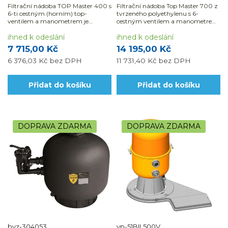
Filtrační nádoba TOP Master 400 s
Filtrační nádoba Top Master 700 z
6-ti cestným (horním) top-
tvrzeného polyethylenu s 6-
ventilem a manometrem je
cestným ventilem a manometrem
vhodná pro bazény do 30 m3.
je vhodná pro bazény do 90 m3.
ihned k odeslání
ihned k odeslání
7 715,00 Kč
14 195,00 Kč
6 376,03 Kč
bez DPH
11 731,40 Kč
bez DPH
Přidat do košíku
Přidat do košíku
DOPRAVA ZDARMA
DOPRAVA ZDARMA
bvz-304053
vp-51BIL500V