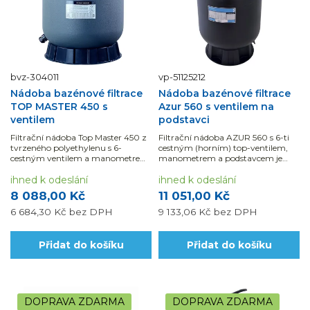
bvz-304011
vp-51125212
Nádoba bazénové filtrace
Nádoba bazénové filtrace
TOP MASTER 450 s
Azur 560 s ventilem na
ventilem
podstavci
Filtrační nádoba Top Master 450 z
Filtrační nádoba AZUR 560 s 6-ti
tvrzeného polyethylenu s 6-
cestným (horním) top-ventilem,
cestným ventilem a manometrem
manometrem a podstavcem je
je vhodná pro bazény do 40 m3.
vhodná pro bazény do 60 m3.
ihned k odeslání
ihned k odeslání
8 088,00 Kč
11 051,00 Kč
6 684,30 Kč
bez DPH
9 133,06 Kč
bez DPH
Přidat do košíku
Přidat do košíku
DOPRAVA ZDARMA
DOPRAVA ZDARMA