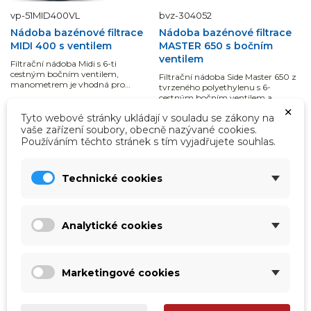
vp-51MID400VL
bvz-304052
Nádoba bazénové filtrace
Nádoba bazénové filtrace
MIDI 400 s ventilem
MASTER 650 s bočním
ventilem
Filtrační nádoba Midi s 6-ti
cestným bočním ventilem,
Filtrační nádoba Side Master 650 z
manometrem je vhodná pro
tvrzeného polyethylenu s 6-
bazény do 35 m3.
cestným bočním ventilem a
×
manometrem je vhodná pro
Tyto webové stránky ukládají v souladu se zákony na
ihned k odeslání
bazény do 70 m3.
ihned k odeslání
vaše zařízení soubory, obecně nazývané cookies.
9 229,00 Kč
12 326,00 Kč
Používáním těchto stránek s tím vyjadřujete souhlas.
7 627,27 Kč
bez DPH
10 186,78 Kč
bez DPH
Technické cookies
Přidat do košíku
Přidat do košíku
Analytické cookies
DOPRAVA ZDARMA
DOPRAVA ZDARMA
Marketingové cookies