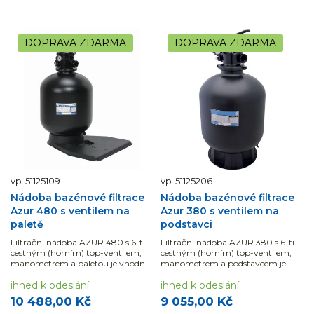
DOPRAVA ZDARMA
DOPRAVA ZDARMA
vp-51125109
vp-51125206
Nádoba bazénové filtrace
Nádoba bazénové filtrace
Azur 480 s ventilem na
Azur 380 s ventilem na
paletě
podstavci
Filtrační nádoba AZUR 480 s 6-ti
Filtrační nádoba AZUR 380 s 6-ti
cestným (horním) top-ventilem,
cestným (horním) top-ventilem,
manometrem a paletou je vhodná
manometrem a podstavcem je
pro bazény do 45 m3.
vhodná pro bazény do 35 m3.
ihned k odeslání
ihned k odeslání
10 488,00 Kč
9 055,00 Kč