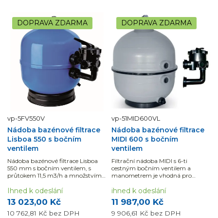
DOPRAVA ZDARMA
DOPRAVA ZDARMA
vp-5FV550V
vp-51MID600VL
Nádoba bazénové filtrace
Nádoba bazénové filtrace
Lisboa 550 s bočním
MIDI 600 s bočním
ventilem
ventilem
Nádoba bazénové filtrace Lisboa
Filtrační nádoba MIDI s 6-ti
550 mm s bočním ventilem, s
cestným bočním ventilem a
průtokem 11,5 m3/h a množstvím
manometrem je vhodná pro
náplně 110 kg, je vhodná pro
bazény do 60 m3 vody.
bazény do 50 m3
Ihned k odeslání
ihned k odeslání
13 023,00 Kč
11 987,00 Kč
10 762,81 Kč
bez DPH
9 906,61 Kč
bez DPH