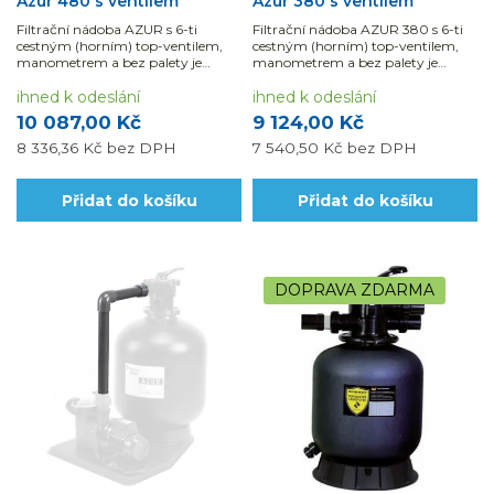
Azur 480 s ventilem
Azur 380 s ventilem
Filtrační nádoba AZUR s 6-ti
Filtrační nádoba AZUR 380 s 6-ti
cestným (horním) top-ventilem,
cestným (horním) top-ventilem,
manometrem a bez palety je
manometrem a bez palety je
vhodná pro bazény do 45 m3.
vhodná pro bazény do 35 m3.
ihned k odeslání
ihned k odeslání
10 087,00 Kč
9 124,00 Kč
8 336,36 Kč
bez DPH
7 540,50 Kč
bez DPH
Přidat do košíku
Přidat do košíku
DOPRAVA ZDARMA