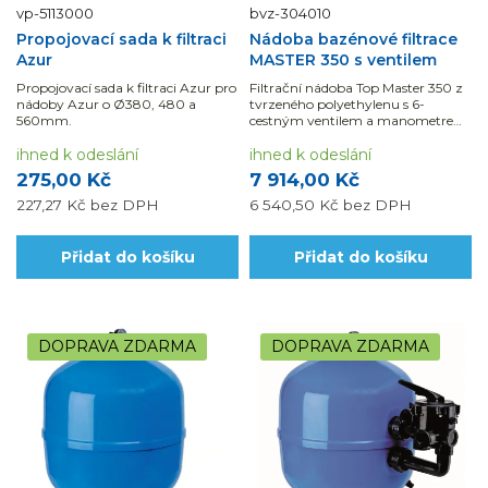
vp-5113000
bvz-304010
Propojovací sada k filtraci
Nádoba bazénové filtrace
Azur
MASTER 350 s ventilem
Propojovací sada k filtraci Azur pro
Filtrační nádoba Top Master 350 z
nádoby Azur o Ø380, 480 a
tvrzeného polyethylenu s 6-
560mm.
cestným ventilem a manometrem
je vhodná pro bazény do 20 m3.
ihned k odeslání
ihned k odeslání
275,00 Kč
7 914,00 Kč
227,27 Kč
bez DPH
6 540,50 Kč
bez DPH
Přidat do košíku
Přidat do košíku
DOPRAVA ZDARMA
DOPRAVA ZDARMA