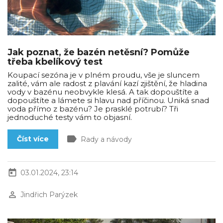
Jak poznat, že bazén netěsní? Pomůže
třeba kbelíkový test
Koupací sezóna je v plném proudu, vše je sluncem
zalité, vám ale radost z plavání kazí zjištění, že hladina
vody v bazénu neobvykle klesá. A tak dopouštíte a
dopouštíte a lámete si hlavu nad příčinou. Uniká snad
voda přímo z bazénu? Je prasklé potrubí? Tři
jednoduché testy vám to objasní.
label
Číst více
Rady a návody
today
03.01.2024, 23:14
perm_identity
Jindřich Parýzek