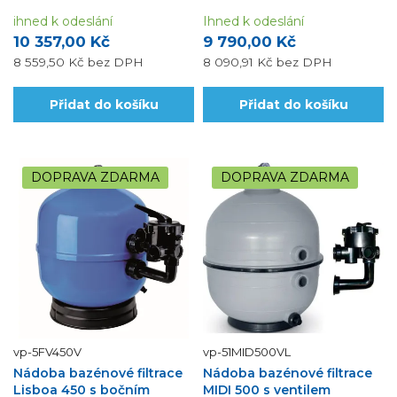
bazény do 50 m3.
náplně 70 kg.
ihned k odeslání
Ihned k odeslání
10 357,00 Kč
9 790,00 Kč
8 559,50 Kč
bez DPH
8 090,91 Kč
bez DPH
Přidat do košíku
Přidat do košíku
DOPRAVA ZDARMA
DOPRAVA ZDARMA
vp-5FV450V
vp-51MID500VL
Nádoba bazénové filtrace
Nádoba bazénové filtrace
Lisboa 450 s bočním
MIDI 500 s ventilem