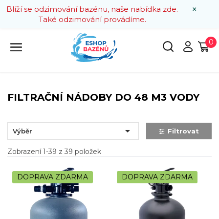
×
Blíží se odzimování bazénu, naše nabídka zde.
Také odzimování provádíme.
0
FILTRAČNÍ NÁDOBY DO 48 M3 VODY

Výběr
Filtrovat
Zobrazení 1-39 z 39 položek
DOPRAVA ZDARMA
DOPRAVA ZDARMA