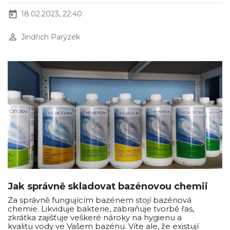
today
18.02.2023, 22:40
perm_identity
Jindřich Parýzek
Jak správně skladovat bazénovou chemii
Za správně fungujícím bazénem stojí bazénová
chemie. Likviduje bakterie, zabraňuje tvorbě řas,
zkrátka zajišťuje veškeré nároky na hygienu a
kvalitu vody ve Vašem bazénu. Víte ale, že existují