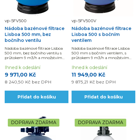
vp-5FV500
vp-5FV500V
Nádoba bazénové filtrace
Nádoba bazénové filtrace
Lisboa 500 mm, bez
Lisboa 500 s bočním
bočního ventilu
ventilem
Nádoba bazénové filtrace Lisboa
Nádoba bazénové filtrace Lisboa
500 mm, bez bočního ventilu s
500 mm s bočním ventilem, s
průtokem 9 m3/h a množstvím
průtokem 9 m3/h a množstvím
náplně 90 kg.
náplně 90 kg, je vhodná pro
Ihned k odeslání
bazény do 45 m3
Ihned k odeslání
9 971,00 Kč
11 949,00 Kč
8 240,50 Kč
bez DPH
9 875,21 Kč
bez DPH
Přidat do košíku
Přidat do košíku
DOPRAVA ZDARMA
DOPRAVA ZDARMA