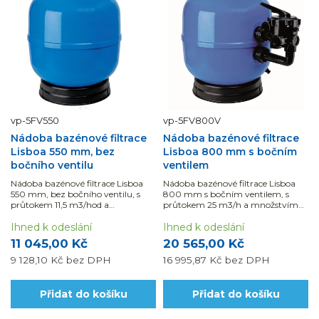
vp-5FV550
vp-5FV800V
Nádoba bazénové filtrace
Nádoba bazénové filtrace
Lisboa 550 mm, bez
Lisboa 800 mm s bočním
bočního ventilu
ventilem
Nádoba bazénové filtrace Lisboa
Nádoba bazénové filtrace Lisboa
550 mm, bez bočního ventilu, s
800 mm s bočním ventilem, s
průtokem 11,5 m3/hod a
průtokem 25 m3/h a množstvím
množstvím náplně 110 kg.
náplně 325 kg je vhodná pro
Ihned k odeslání
bazény do 125 m3
Ihned k odeslání
11 045,00 Kč
20 565,00 Kč
9 128,10 Kč
bez DPH
16 995,87 Kč
bez DPH
Přidat do košíku
Přidat do košíku