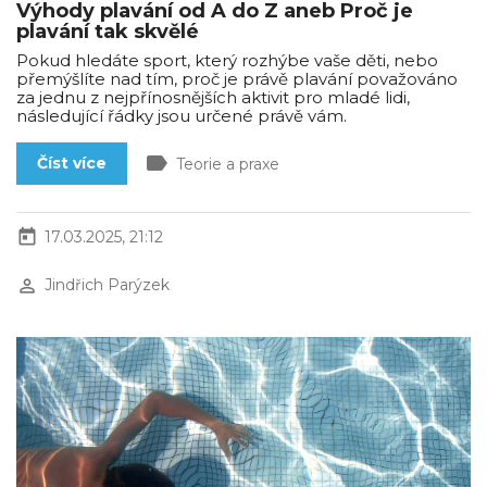
Výhody plavání od A do Z aneb Proč je
plavání tak skvělé
Pokud hledáte sport, který rozhýbe vaše děti, nebo
přemýšlíte nad tím, proč je právě plavání považováno
za jednu z nejpřínosnějších aktivit pro mladé lidi,
následující řádky jsou určené právě vám.
label
Číst více
Teorie a praxe
today
17.03.2025, 21:12
perm_identity
Jindřich Parýzek