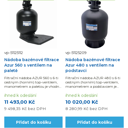
vp-51125112
vp-51125209
Nádoba bazénové filtrace
Nádoba bazénové filtrace
Azur 560 s ventilem na
Azur 480 s ventilem na
paletě
podstavci
Filtrační nádoba AZUR 560 s 6-ti
Filtrační nádoba AZUR 480 s 6-ti
cestným (horním) top-ventilem,
cestným (horním) top-ventilem,
manometrem a paletou je vhodná
manometrem a podstavcem je
pro bazény do 60 m3.
vhodná pro bazény do 45 m3.
ihned k odeslání
ihned k odeslání
11 493,00 Kč
10 020,00 Kč
9 498,35 Kč
bez DPH
8 280,99 Kč
bez DPH
Přidat do košíku
Přidat do košíku