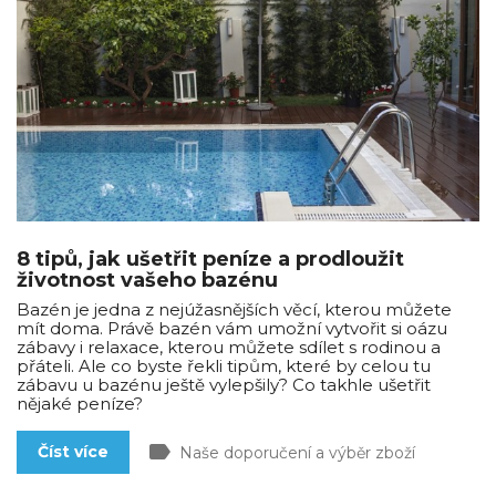
8 tipů, jak ušetřit peníze a prodloužit
životnost vašeho bazénu
Bazén je jedna z nejúžasnějších věcí, kterou můžete
mít doma. Právě bazén vám umožní vytvořit si oázu
zábavy i relaxace, kterou můžete sdílet s rodinou a
přáteli. Ale co byste řekli tipům, které by celou tu
zábavu u bazénu ještě vylepšily? Co takhle ušetřit
nějaké peníze?
label
Číst více
Naše doporučení a výběr zboží