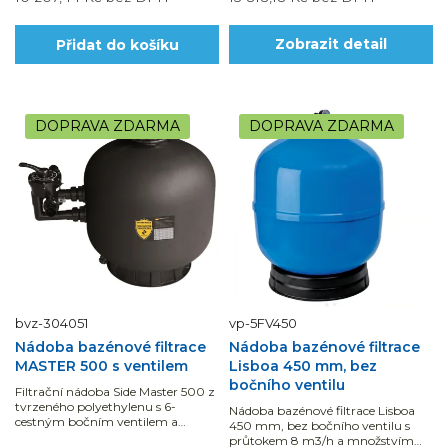
Přidat do košíku
Zobrazit detail
DOPRAVA ZDARMA
DOPRAVA ZDARMA
bvz-304051
vp-5FV450
Nádoba bazénové filtrace
Nádoba bazénové filtrace
MASTER 500 s ventilem
Lisboa 450 mm, bez
bočního ventilu
Filtrační nádoba Side Master 500 z
tvrzeného polyethylenu s 6-
Nádoba bazénové filtrace Lisboa
cestným bočním ventilem a
450 mm, bez bočního ventilu s
manometrem je vhodná pro
průtokem 8 m3/h a množstvím