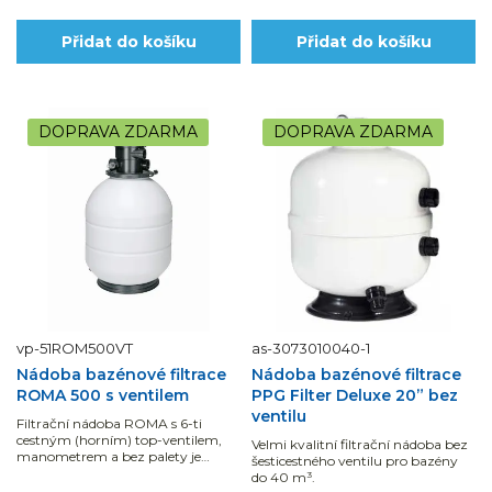
Přidat do košíku
Přidat do košíku
DOPRAVA ZDARMA
DOPRAVA ZDARMA
vp-51ROM500VT
as-3073010040-1
Nádoba bazénové filtrace
Nádoba bazénové filtrace
ROMA 500 s ventilem
PPG Filter Deluxe 20” bez
ventilu
Filtrační nádoba ROMA s 6-ti
cestným (horním) top-ventilem,
Velmi kvalitní filtrační nádoba bez
manometrem a bez palety je
šesticestného ventilu pro bazény
vhodná pro bazény do 60 m3.
do 40 m³.