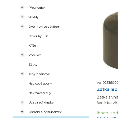

Přechodky

Ventily

Dvojniply se závitem
Oblouky 90°
Kříže

Redukce
Zátky

Trny hadicové
vp-0231600
Hadicové spony
Zátka lep
Navrtávací díly
Zátka s vn
šedé barvě.

Uzavírací klapky

Ostatní a příslušenství
ihned k od