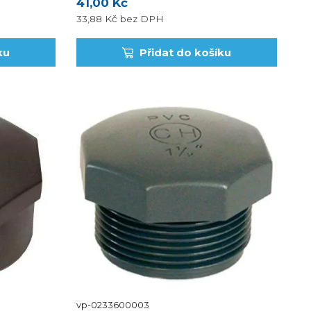
41,00 Kč
ost
33,88 Kč
bez DPH
ku
Přidat do košíku
vp-0233600003