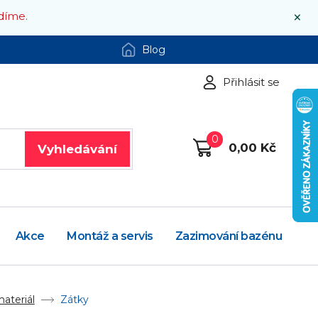
×
díme.
Blog
Přihlásit se
0
0,00 Kč
Vyhledávání
Akce
Montáž a servis
Zazimování bazénu
materiál
Zátky