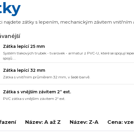
tky
ci najdete zátky s lepením, mechanickým závitem vnitřním a
vanéjší
Zátka lepící 25 mm
Systém tlakových trubek - tvarovek - armatur z PVC-U, které se spojují 
spojů....
Zátka lepící 32 mm
Zátka s vnitřním průměrem 32 mm, v šedé barvě.
Zátka s vnějším závitem 2“ ext.
PVC zátka s vnějším závitem 2“ ext.
řazení
Název: A až Z
Název: Z-A
Cena: vz