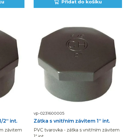
ku
Přidat do košíku
vp-0231600005
/2“ int.
Zátka s vnitřním závitem 1“ int.
ím závitem
PVC tvarovka - zátka s vnitřním závitem
1“ int.