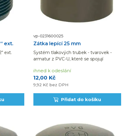
vp-0231600025
“ ext.
Zátka lepící 25 mm
“ ext.
Systém tlakových trubek - tvarovek -
armatur z PVC-U, které se spojují
lepením nebo pomocí mechanických
ihned k odeslání
spojů. Výhodou je jak snadná manipulace
12,00 Kč
i montáž, tak chemická odolnost
potrubních dílů.>
9,92 Kč
bez DPH
ku
Přidat do košíku