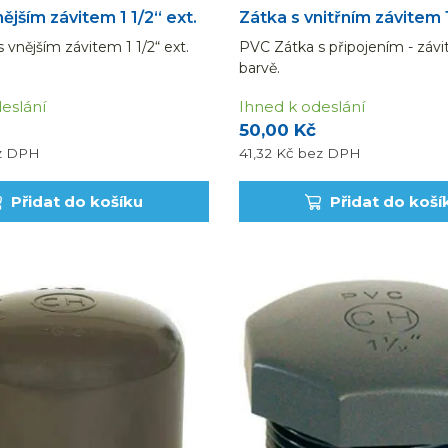
ějším závitem 1 1/2“ ext.
Zátka s vnitřním závitem 1 
 vnějším závitem 1 1/2“ ext.
PVC Zátka s připojením - závit
barvě.
eslání
Ihned k odeslání
50,00 Kč
z DPH
41,32 Kč
bez DPH
Přidat do košíku
Přidat do koší