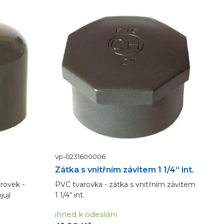
vp-0231600006
Zátka s vnitřním závitem 1 1/4“ int.
rovek -
PVC tvarovka - zátka s vnitřním závitem
jují
1 1/4“ int.
nických
ihned k odeslání
 manipulace