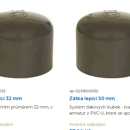
032
vp-0231600050
ící 32 mm
Zátka lepící 50 mm
itřním průměrem 32 mm, v
Systém tlakových trubek - tva
armatur z PVC-U, které se spo
lepením nebo pomocí mecha
eslání
ihned k odeslání
spojů. Výhodou je jak snadná