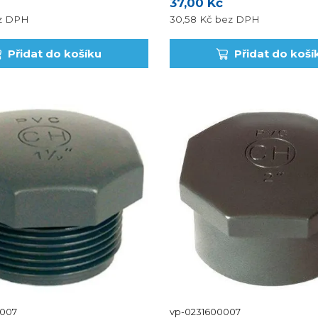
37,00 Kč
i montáž, tak chemická odoln
potrubních dílů.
z DPH
30,58 Kč
bez DPH
Přidat do košíku
Přidat do koší
007
vp-0231600007