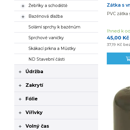
Zátka s vn
Žebříky a schodiště

PVC zátka s
Bazénová dlažba

Solární sprchy k bazénům
Ihned k od
45,00 Kč
Sprchové vaničky
37,19 Kč
be
Skákací prkna a Můstky
ND Stavební části
Údržba

Zakrytí

Fólie

Vířivky

Volný čas
