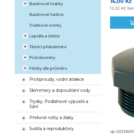
16,00 Kč
Bazénové trubky

13,22 Kč
be
Bazénové hadice
Trubkové svorky
Lepidla a čističe

Těsnící příslušenství

Průtokoměry

Fitinky dle průměru

Protiproudy, vodní atrakce

Skimmery a dopouštění vody

Trysky, Podlahové výpustě a

Sání
Přelivné rošty a žlaby

Světla a reproduktory

vp-0233600