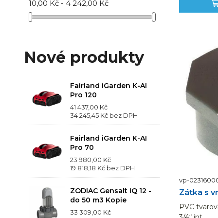
10,00 Kč - 4 242,00 Kč
Nové produkty
Fairland iGarden K-AI
Pro 120
41 437,00 Kč
34 245,45 Kč
bez DPH
Fairland iGarden K-AI
Pro 70
23 980,00 Kč
19 818,18 Kč
bez DPH
vp-0231600
ZODIAC Gensalt iQ 12 -
Zátka s vn
do 50 m3 Kopie
PVC tvarovk
33 309,00 Kč
3/4“ int.