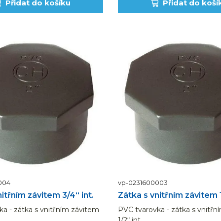
Přidat do košíku
Přidat do koší
004
vp-0231600003
itřním závitem 3/4“ int.
Zátka s vnitřním závitem 1
a - zátka s vnitřním závitem
PVC tvarovka - zátka s vnitřn
1/2“ int.