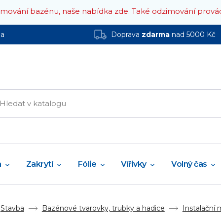
zimování bazénu, naše nabídka zde.
Také odzimování prová
ha
Doprava
zdarma
nad 5000 Kč
a
Zakrytí
Fólie
Vířivky
Volný čas
Stavba
Bazénové tvarovky, trubky a hadice
Instalační 