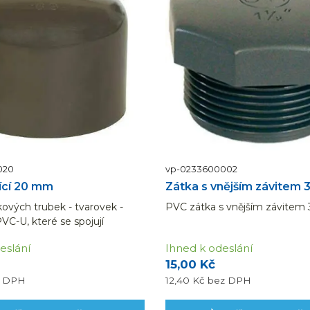
020
vp-0233600002
ící 20 mm
Zátka s vnějším závitem 
ových trubek - tvarovek -
PVC zátka s vnějším závitem 3
VC-U, které se spojují
ebo pomocí mechanických
eslání
Ihned k odeslání
odou je jak snadná manipulace
15,00 Kč
tak chemická odolnost
dílů.
z DPH
12,40 Kč
bez DPH