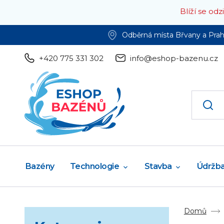
Blíží se od
Odběrná místa Břvany a Pra
+420 775 331 302
info@eshop-bazenu.cz
Bazény
Technologie
Stavba
Údržb
Domů