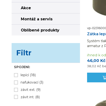
Akce
Montáž a servis
vp-0231600
Oblíbené produkty
Zátka lep
Systém tlak
armatur z P
Filtr
lepením n
ihned k od
spojů. Výh
46,00 Kč
i montáž, 
potrubních 
38,02 Kč
b
SPOJENÍ:
lepící
(18)
nafukovací
(3)
závit ext.
(9)
závit int.
(8)