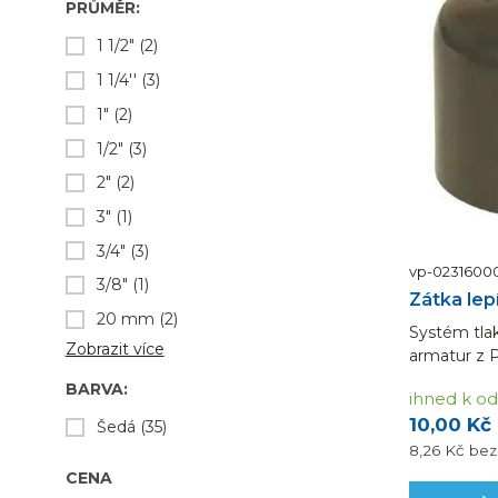
PRŮMĚR:
1 1/2"
(2)
1 1/4''
(3)
1"
(2)
1/2"
(3)
2"
(2)
3"
(1)
3/4"
(3)
vp-0231600
3/8"
(1)
Zátka lep
20 mm
(2)
Systém tlak
Zobrazit více
armatur z P
lepením n
BARVA:
ihned k od
spojů. Výh
10,00 Kč
i montáž, 
Šedá
(35)
potrubních 
8,26 Kč
be
CENA