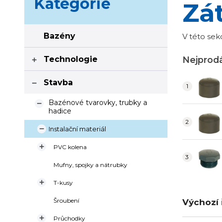
Kategorie
Zá
Bazény
V této sek
Technologie
Nejprodá

Stavba

Bazénové tvarovky, trubky a

hadice
Instalační materiál


PVC kolena
Mufny, spojky a nátrubky

T-kusy
Šroubení
Výchozí 

Průchodky