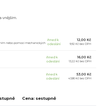
 vnějším.
12,00 Kč
ihned k
lepením nebo pomocí mechanických
odeslání
9,92 Kč
bez DPH
16,00 Kč
ihned k
odeslání
13,22 Kč
bez DPH
53,00 Kč
ihned k
odeslání
43,80 Kč
bez DPH
estupně
Cena: sestupně