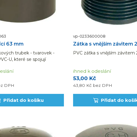
063
vp-0233600008
ící 63 mm
Zátka s vnějším závitem 2
ových trubek - tvarovek -
PVC zátka s vnějším závitem 2
VC-U, které se spojují
ebo pomocí mechanických
eslání
ihned k odeslání
odou je jak snadná manipulace
53,00 Kč
tak chemická odolnost
dílů.
ez DPH
43,80 Kč
bez DPH
Přidat do košíku
Přidat do koší