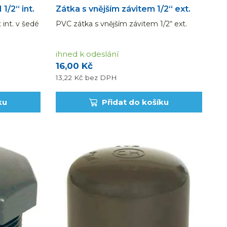
1/2“ int.
Zátka s vnějším závitem 1/2“ ext.
 int. v šedé
PVC zátka s vnějším závitem 1/2“ ext.
ihned k odeslání
16,00 Kč
13,22 Kč
bez DPH
ku
Přidat do košíku