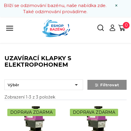
×
Blíží se odzimování bazénu, naše nabídka zde.
Také odzimování provádíme.
0
UZAVÍRACÍ KLAPKY S
ELEKTROPOHONEM

Výběr
Filtrovat
Zobrazení 1-3 z 3 položek
DOPRAVA ZDARMA
DOPRAVA ZDARMA