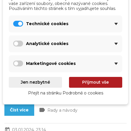
vaše zařízení soubory, obecně nazývané cookies.
Používáním těchto stránek s tím vyjadřujete souhlas.
Technické cookies
Analytické cookies
Jak poznat, že bazén netěsní? Pomůže
Marketingové cookies
třeba kbelíkový test
Koupací sezóna je v plném proudu, vše je sluncem
zalité, vám ale radost z plavání kazí zjištění, že hladina
Jen nezbytné
Přijmout vše
vody v bazénu neobvykle klesá. A tak dopouštíte a
dopouštíte a lámete si hlavu nad příčinou. Uniká snad
voda přímo z bazénu? Je prasklé potrubí? Tři
Přejít na stránku Podrobně o cookies
jednoduché testy vám to objasní.
label
Číst více
Rady a návody
today
03.01.2024, 23:14