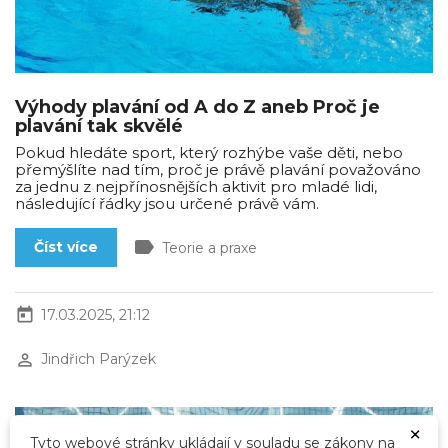
Výhody plavání od A do Z aneb Proč je
plavání tak skvělé
Pokud hledáte sport, který rozhýbe vaše děti, nebo
přemýšlíte nad tím, proč je právě plavání považováno
za jednu z nejpřínosnějších aktivit pro mladé lidi,
následující řádky jsou určené právě vám.
label
Číst více
Teorie a praxe
today
17.03.2025, 21:12
perm_identity
Jindřich Parýzek
×
Tyto webové stránky ukládají v souladu se zákony na