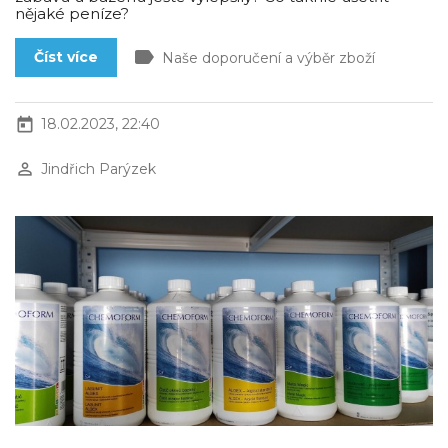
nějaké peníze?
label
Číst více
Naše doporučení a výběr zboží
today
18.02.2023, 22:40
perm_identity
Jindřich Parýzek