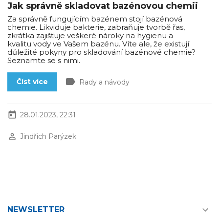
Jak správně skladovat bazénovou chemii
Za správně fungujícím bazénem stojí bazénová
chemie. Likviduje bakterie, zabraňuje tvorbě řas,
zkrátka zajišťuje veškeré nároky na hygienu a
kvalitu vody ve Vašem bazénu. Víte ale, že existují
důležité pokyny pro skladování bazénové chemie?
Seznamte se s nimi.
label
Číst více
Rady a návody
today
28.01.2023, 22:31
perm_identity
Jindřich Parýzek

NEWSLETTER