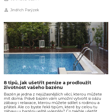
perm_identity
Jindřich Parýzek
8 tipů, jak ušetřit peníze a prodloužit
životnost vašeho bazénu
Bazén je jedna z nejúžasnějších věcí, kterou můžete
mít doma. Právě bazén vám umožní vytvořit si oázu
zábavy i relaxace, kterou můžete sdílet s rodinou a
přáteli. Ale co byste řekli tipům, které by celou tu
zábavu u bazénu ještě vylepšily? Co takhle ušetřit