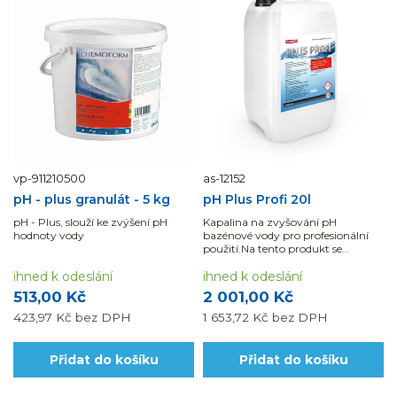
vp-911210500
as-12152
pH - plus granulát - 5 kg
pH Plus Profi 20l
pH - Plus, slouží ke zvýšení pH
Kapalina na zvyšování pH
hodnoty vody
bazénové vody pro profesionální
použití.Na tento produkt se
nevztahuje „DOPRAVA ZDARMA“
ihned k odeslání
ihned k odeslání
513,00 Kč
2 001,00 Kč
423,97 Kč
bez DPH
1 653,72 Kč
bez DPH
Přidat do košíku
Přidat do košíku