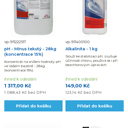
vp-91122251T
vp-911400100
pH - Mínus tekutý - 28kg
Alkalinita - 1 kg
(koncentrace 15%)
Slouží ke stabilizaci pH, zvyšuje
účinnost chloru, používá se i při
Koncentrát na snížení hodnoty pH
bezchlorových úpravách.
ve Vašem bazéně - 28kg
(koncentrace 15%).
ihned k odeslání
ihned k odeslání
1 317,00 Kč
149,00 Kč
1 088,43 Kč
bez DPH
123,14 Kč
bez DPH
Přidat do košíku
Přidat do košíku