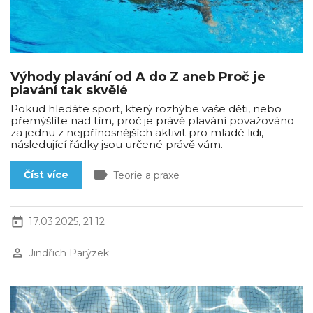
Výhody plavání od A do Z aneb Proč je
plavání tak skvělé
Pokud hledáte sport, který rozhýbe vaše děti, nebo
přemýšlíte nad tím, proč je právě plavání považováno
za jednu z nejpřínosnějších aktivit pro mladé lidi,
následující řádky jsou určené právě vám.
label
Číst více
Teorie a praxe
today
17.03.2025, 21:12
perm_identity
Jindřich Parýzek