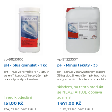
vp-911210100
vp-91122350T
pH - plus granulát - 1 kg
pH - Mínus tekutý - 35 l
pH - Plus ve formě granulátu v
pH - Mínus v kanystrovém balení
balení 1 kg slouží ke zvýšení pH
35 kg slouží ke snížení pH hodnoty
hodnoty vody v bazénu.
vody v bazénu.Na tento produkt se
nevztahuje „DOPRAVA ZDARMA
skladem, na tento produkt
se NEVZTAHUJE doprava
ihned k odeslání
zdarma!
151,00 Kč
1 671,00 Kč
124,79 Kč
bez DPH
1 380,99 Kč
bez DPH