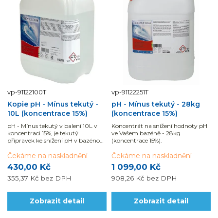
vp-91122100T
vp-91122251T
Kopie pH - Mínus tekutý -
pH - Mínus tekutý - 28kg
10L (koncentrace 15%)
(koncentrace 15%)
pH - Mínus tekutý v balení 10L v
Koncentrát na snížení hodnoty pH
koncentraci 15%, je tekutý
ve Vašem bazéně - 28kg
přípravek ke snížení pH v bazénové
(koncentrace 15%).
vodě a je také vhodný pro
automatické dávkování.
Čekáme na naskladnění
Čekáme na naskladnění
430,00 Kč
1 099,00 Kč
355,37 Kč
bez DPH
908,26 Kč
bez DPH
Zobrazit detail
Zobrazit detail