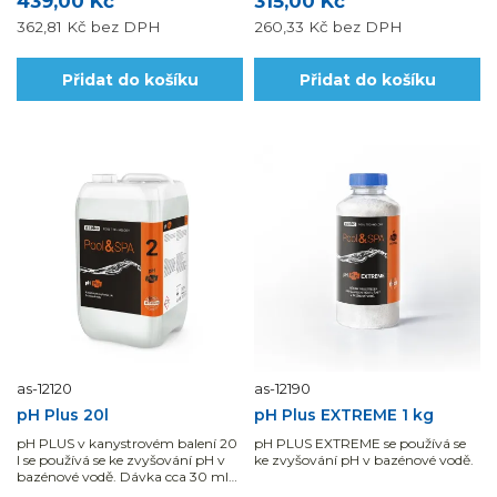
439,00 Kč
315,00 Kč
362,81 Kč
bez DPH
260,33 Kč
bez DPH
Přidat do košíku
Přidat do košíku
as-12120
as-12190
pH Plus 20l
pH Plus EXTREME 1 kg
pH PLUS v kanystrovém balení 20
pH PLUS EXTREME se používá se
l se používá se ke zvyšování pH v
ke zvyšování pH v bazénové vodě.
bazénové vodě. Dávka cca 30 ml
na 1 m3 vody, zvedne pH o 1.Na...