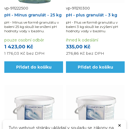
vp-911222500
vp-911210300
pH - Mínus granulát - 25 kg
pH - plus granulát - 3 kg
pH - Mínus ve formě granulátu v
pH - Plus ve formě granulátu v
balení 25 kg slouží ke snížení pH
balení 3 kg slouží ke zvýšení pH
hodnoty vody v bazénu.
hodnoty vody v bazénu.
pouze osobní odběr
ihned k odeslání
1 423,00 Kč
335,00 Kč
1 176,03 Kč
bez DPH
276,86 Kč
bez DPH
Přidat do košíku
Přidat do košíku
×
Tyto webové stránky ukládají v souladu se zákony na