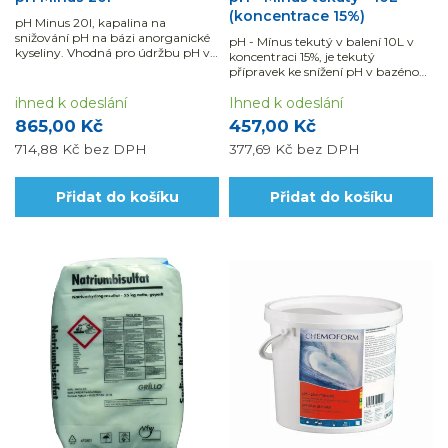
(koncentrace 15%)
pH Minus 20l, kapalina na
snižování pH na bázi anorganické
pH - Mínus tekutý v balení 10L v
kyseliny. Vhodná pro údržbu pH ve
koncentraci 15%, je tekutý
všech typech bazénu.Na tento
přípravek ke snížení pH v bazénové
produkt se nevztahuje „DOPRAVA
vodě a je také vhodný pro
ZDARMA“
ihned k odeslání
automatické dávkování.
Ihned k odeslání
865,00 Kč
457,00 Kč
714,88 Kč
bez DPH
377,69 Kč
bez DPH
Přidat do košíku
Přidat do košíku