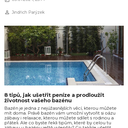
perm_identity
Jindřich Parýzek
8 tipů, jak ušetřit peníze a prodloužit
životnost vašeho bazénu
Bazén je jedna z nejúžasnějších věcí, kterou můžete
mít doma. Právě bazén vám umožní vytvořit si oázu
zábavy i relaxace, kterou můžete sdílet s rodinou a
přáteli. Ale co byste řekli tipům, které by celou tu
zábavu u bazénu ještě vylepšily? Co takhle ušetřit