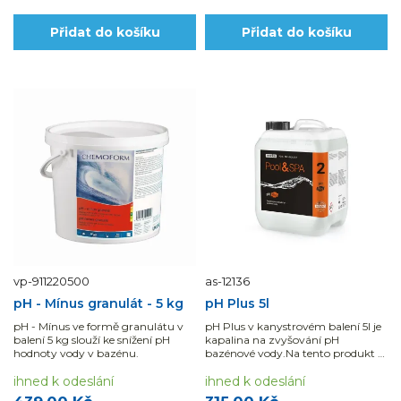
Přidat do košíku
Přidat do košíku
vp-911220500
as-12136
pH - Mínus granulát - 5 kg
pH Plus 5l
pH - Mínus ve formě granulátu v
pH Plus v kanystrovém balení 5l je
balení 5 kg slouží ke snížení pH
kapalina na zvyšování pH
hodnoty vody v bazénu.
bazénové vody.Na tento produkt se
nevztahuje „DOPRAVA ZDARMA
ihned k odeslání
ihned k odeslání