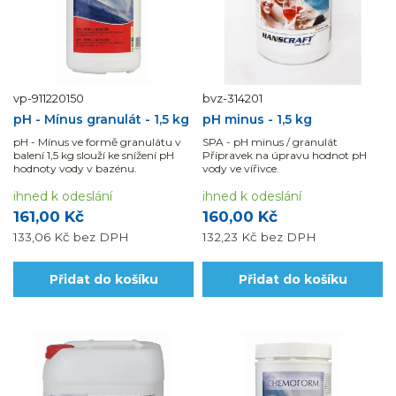
vp-911220150
bvz-314201
pH - Mínus granulát - 1,5 kg
pH minus - 1,5 kg
pH - Mínus ve formě granulátu v
SPA - pH minus / granulát
balení 1,5 kg slouží ke snížení pH
Přípravek na úpravu hodnot pH
hodnoty vody v bazénu.
vody ve vířivce.
ihned k odeslání
ihned k odeslání
161,00 Kč
160,00 Kč
133,06 Kč
bez DPH
132,23 Kč
bez DPH
Přidat do košíku
Přidat do košíku