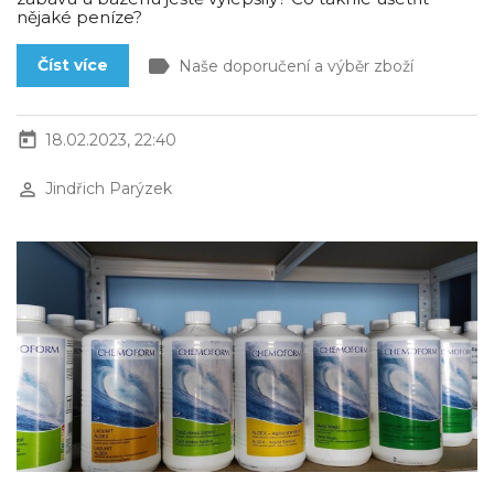
nějaké peníze?
label
Číst více
Naše doporučení a výběr zboží
today
18.02.2023, 22:40
perm_identity
Jindřich Parýzek