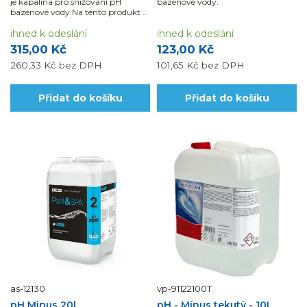
je kapalina pro snižování pH
bazénové vody.
bazénové vody.Na tento produkt se
nevztahuje „DOPRAVA ZDARMA“
ihned k odeslání
ihned k odeslání
315,00 Kč
123,00 Kč
260,33 Kč
bez DPH
101,65 Kč
bez DPH
Přidat do košíku
Přidat do košíku
as-12130
vp-91122100T
pH Minus 20l
pH - Mínus tekutý - 10L