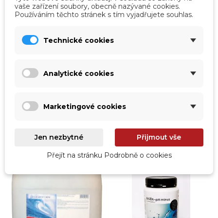
vaše zařízení soubory, obecně nazývané cookies.
Používáním těchto stránek s tím vyjadřujete souhlas.
vp-911211000
vp-911221500
Technické cookies
pH - plus granulát - 10 kg
pH - Mínus granulát - 15 kg
pH - Plus, slouží ke zvýšení pH
pH - Mínus ve formě granulátu v
hodnoty vody.
balení 15 kg slouží ke snížení pH
hodnoty vody v bazénu.
Analytické cookies
ihned k odeslání
ihned k odeslání
1 106,00 Kč
1 174,00 Kč
Marketingové cookies
914,05 Kč
bez DPH
970,25 Kč
bez DPH
Přidat do košíku
Přidat do košíku
Jen nezbytné
Přijmout vše
Přejít na stránku Podrobně o cookies