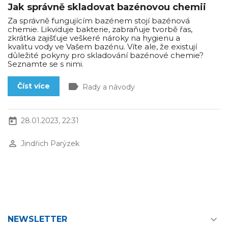
Jak správně skladovat bazénovou chemii
Za správně fungujícím bazénem stojí bazénová
chemie. Likviduje bakterie, zabraňuje tvorbě řas,
zkrátka zajišťuje veškeré nároky na hygienu a
kvalitu vody ve Vašem bazénu. Víte ale, že existují
důležité pokyny pro skladování bazénové chemie?
Seznamte se s nimi.
label
Číst více
Rady a návody
today
28.01.2023, 22:31
perm_identity
Jindřich Parýzek

NEWSLETTER