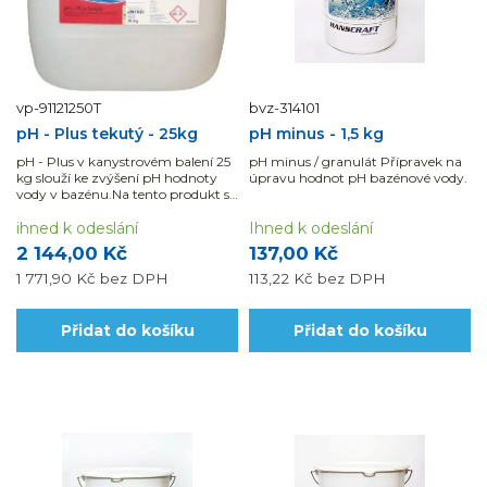
vp-91121250T
bvz-314101
pH - Plus tekutý - 25kg
pH minus - 1,5 kg
pH - Plus v kanystrovém balení 25
pH minus / granulát Přípravek na
kg slouží ke zvýšení pH hodnoty
úpravu hodnot pH bazénové vody.
vody v bazénu.Na tento produkt se
nevztahuje „DOPRAVA ZDARMA"
ihned k odeslání
Ihned k odeslání
2 144,00 Kč
137,00 Kč
1 771,90 Kč
bez DPH
113,22 Kč
bez DPH
Přidat do košíku
Přidat do košíku