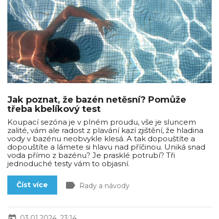
Jak poznat, že bazén netěsní? Pomůže
třeba kbelíkový test
Koupací sezóna je v plném proudu, vše je sluncem
zalité, vám ale radost z plavání kazí zjištění, že hladina
vody v bazénu neobvykle klesá. A tak dopouštíte a
dopouštíte a lámete si hlavu nad příčinou. Uniká snad
voda přímo z bazénu? Je prasklé potrubí? Tři
jednoduché testy vám to objasní.
label
Číst více
Rady a návody
today
03.01.2024, 23:14