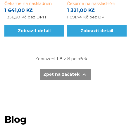
na roli je 25 m, lze objednat
Čekáme na naskladnění
za 1 bm fólie šířky 1,65 m). Návin na
Čekáme na naskladnění
libovolný počet běžných metrů.
roli je 25 m, lze objednat libovolný...
1 641,00 Kč
1 321,00 Kč
1 356,20 Kč
bez DPH
1 091,74 Kč
bez DPH
Zobrazit detail
Zobrazit detail
Zobrazení 1-8 z 8 položek

Zpět na začátek
Blog