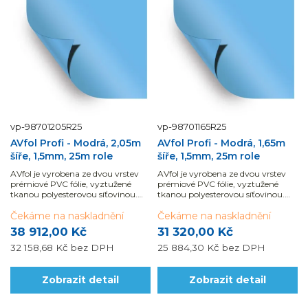
vp-98701205R25
vp-98701165R25
AVfol Profi - Modrá, 2,05m
AVfol Profi - Modrá, 1,65m
šíře, 1,5mm, 25m role
šíře, 1,5mm, 25m role
AVfol je vyrobena ze dvou vrstev
AVfol je vyrobena ze dvou vrstev
prémiové PVC fólie, vyztužené
prémiové PVC fólie, vyztužené
tkanou polyesterovou síťovinou.
tkanou polyesterovou síťovinou.
Řada Profi má ochraný lak z obou
Řada Profi má ochraný lak z obou
stran.
Čekáme na naskladnění
stran.
Čekáme na naskladnění
38 912,00 Kč
31 320,00 Kč
32 158,68 Kč
bez DPH
25 884,30 Kč
bez DPH
Zobrazit detail
Zobrazit detail