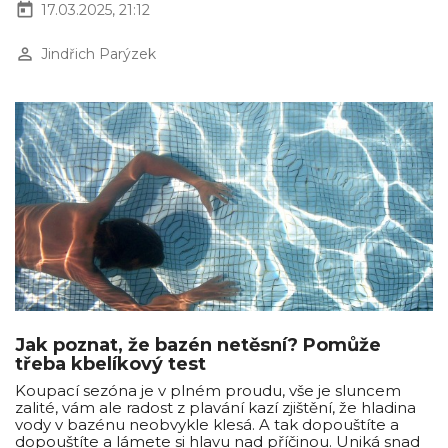
today
17.03.2025, 21:12
perm_identity
Jindřich Parýzek
Jak poznat, že bazén netěsní? Pomůže
třeba kbelíkový test
Koupací sezóna je v plném proudu, vše je sluncem
zalité, vám ale radost z plavání kazí zjištění, že hladina
vody v bazénu neobvykle klesá. A tak dopouštíte a
dopouštíte a lámete si hlavu nad příčinou. Uniká snad