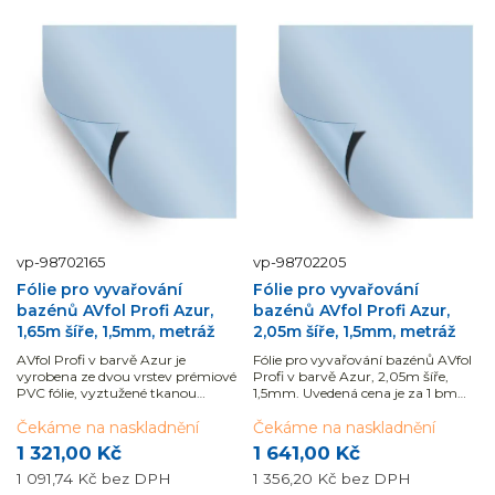
vp-98702165
vp-98702205
Fólie pro vyvařování
Fólie pro vyvařování
bazénů AVfol Profi Azur,
bazénů AVfol Profi Azur,
1,65m šíře, 1,5mm, metráž
2,05m šíře, 1,5mm, metráž
AVfol Profi v barvě Azur je
Fólie pro vyvařování bazénů AVfol
vyrobena ze dvou vrstev prémiové
Profi v barvě Azur, 2,05m šíře,
PVC fólie, vyztužené tkanou
1,5mm. Uvedená cena je za 1 bm
polyesterovou síťovinou. Řada Profi
fólie šířky 2,05 m = 2,05 m2. Návin
má ochraný lak z obou stran.
Čekáme na naskladnění
na roli je 25 m, lze objednat
Čekáme na naskladnění
Dodáváno v běžných metrech
libovolný počet běžných metrů.
1 321,00 Kč
1 641,00 Kč
(uvedená cena je...
1 091,74 Kč
bez DPH
1 356,20 Kč
bez DPH