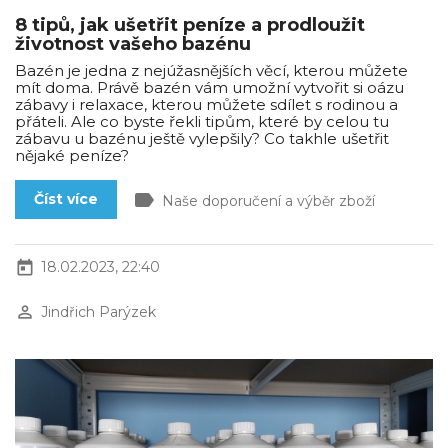
8 tipů, jak ušetřit peníze a prodloužit
životnost vašeho bazénu
Bazén je jedna z nejúžasnějších věcí, kterou můžete
mít doma. Právě bazén vám umožní vytvořit si oázu
zábavy i relaxace, kterou můžete sdílet s rodinou a
přáteli. Ale co byste řekli tipům, které by celou tu
zábavu u bazénu ještě vylepšily? Co takhle ušetřit
nějaké peníze?
label
Číst více
Naše doporučení a výběr zboží
today
18.02.2023, 22:40
perm_identity
Jindřich Parýzek