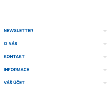

NEWSLETTER

O NÁS

KONTAKT

INFORMACE

VÁŠ ÚČET