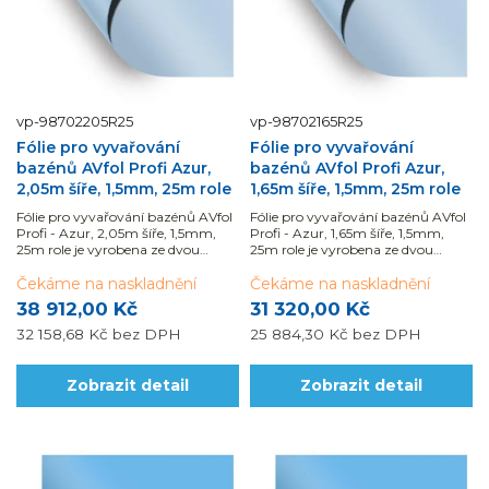
vp-98702205R25
vp-98702165R25
Fólie pro vyvařování
Fólie pro vyvařování
bazénů AVfol Profi Azur,
bazénů AVfol Profi Azur,
2,05m šíře, 1,5mm, 25m role
1,65m šíře, 1,5mm, 25m role
Fólie pro vyvařování bazénů AVfol
Fólie pro vyvařování bazénů AVfol
Profi - Azur, 2,05m šíře, 1,5mm,
Profi - Azur, 1,65m šíře, 1,5mm,
25m role je vyrobena ze dvou
25m role je vyrobena ze dvou
vrstev prémiové PVC fólie,
vrstev prémiové PVC fólie,
vyztužené tkanou polyesterovou
Čekáme na naskladnění
vyztužené tkanou polyesterovou
Čekáme na naskladnění
síťovinou. Řada Profi má ochraný
síťovinou. Řada Profi má ochraný
38 912,00 Kč
31 320,00 Kč
lak z obou...
lak z obou...
32 158,68 Kč
bez DPH
25 884,30 Kč
bez DPH
Zobrazit detail
Zobrazit detail