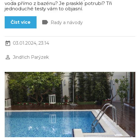
voda přímo z bazénu? Je prasklé potrubí? Tři
jednoduché testy vám to objasní.
label
Číst více
Rady a návody
today
03.01.2024, 23:14
perm_identity
Jindřich Parýzek