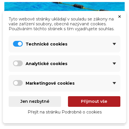
×
Tyto webové stránky ukládají v souladu se zákony na
vaše zařízení soubory, obecně nazývané cookies.
Používáním těchto stránek s tím vyjadřujete souhlas.
Technické cookies
Analytické cookies
Výhody plavání od A do Z aneb Proč je
plavání tak skvělé
Marketingové cookies
Pokud hledáte sport, který rozhýbe vaše děti, nebo
přemýšlíte nad tím, proč je právě plavání považováno
za jednu z nejpřínosnějších aktivit pro mladé lidi,
následující řádky jsou určené právě vám.
Jen nezbytné
Přijmout vše
label
Přejít na stránku Podrobně o cookies
Číst více
Teorie a praxe