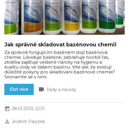
Jak správně skladovat bazénovou chemii
Za správně fungujícím bazénem stojí bazénová
chemie. Likviduje bakterie, zabraňuje tvorbě řas,
zkrátka zajišťuje veškeré nároky na hygienu a
kvalitu vody ve Vašem bazénu. Víte ale, že existují
důležité pokyny pro skladování bazénové chemie?
Seznamte se s nimi.
label
Číst více
Rady a návody
today
28.01.2023, 22:31
perm_identity
Jindřich Parýzek