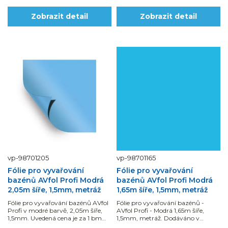
Zobrazit detail
Zobrazit detail
vp-98701205
vp-98701165
Fólie pro vyvařování
Fólie pro vyvařování
bazénů AVfol Profi Modrá
bazénů AVfol Profi Modrá
2,05m šíře, 1,5mm, metráž
1,65m šíře, 1,5mm, metráž
Fólie pro vyvařování bazénů AVfol
Fólie pro vyvařování bazénů -
Profi v modré barvě, 2,05m šíře,
AVfol Profi - Modrá 1,65m šíře,
1,5mm. Uvedená cena je za 1 bm
1,5mm, metráž. Dodáváno v
fólie šířky 2,05 m = 2,05 m2. Návin
běžných metrech (uvedená cena je