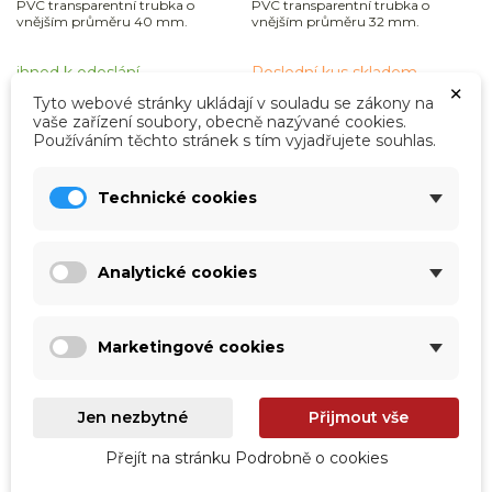
PVC transparentní trubka o
PVC transparentní trubka o
vnějším průměru 40 mm.
vnějším průměru 32 mm.
ihned k odeslání
Poslední kus skladem
×
329,00 Kč
242,00 Kč
Tyto webové stránky ukládají v souladu se zákony na
vaše zařízení soubory, obecně nazývané cookies.
271,90 Kč
bez DPH
200,00 Kč
bez DPH
Používáním těchto stránek s tím vyjadřujete souhlas.
Přidat do košíku
Přidat do košíku
Technické cookies
Analytické cookies
Zobrazení 1-12 z 12 položek

Zpět na začátek
Marketingové cookies
Jen nezbytné
Přijmout vše
Přejít na stránku Podrobně o cookies