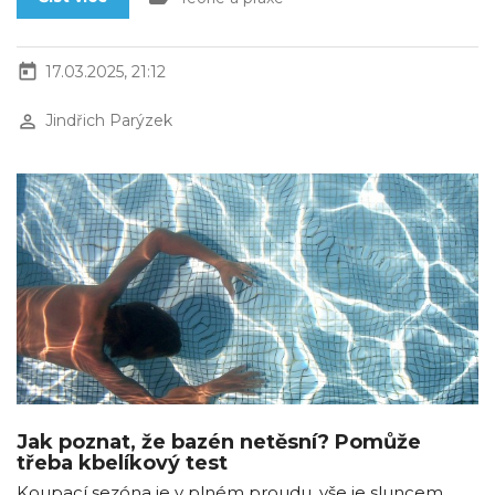
today
17.03.2025, 21:12
perm_identity
Jindřich Parýzek
Jak poznat, že bazén netěsní? Pomůže
třeba kbelíkový test
Koupací sezóna je v plném proudu, vše je sluncem