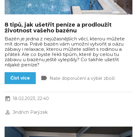
8 tipů, jak ušetřit peníze a prodloužit
životnost vašeho bazénu
Bazén je jedna z nejúžasnějších věcí, kterou můžete
mít doma. Právě bazén vám umožní vytvořit si oázu
zábavy i relaxace, kterou můžete sdílet s rodinou a
přáteli. Ale co byste řekli tipům, které by celou tu
zábavu u bazénu ještě vylepšily? Co takhle ušetřit
nějaké peníze?
label
Číst více
Naše doporučení a výběr zboží
today
18.02.2023, 22:40
perm_identity
Jindřich Parýzek