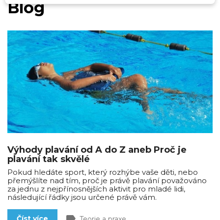
Blog
Výhody plavání od A do Z aneb Proč je
plavání tak skvělé
Pokud hledáte sport, který rozhýbe vaše děti, nebo
přemýšlíte nad tím, proč je právě plavání považováno
za jednu z nejpřínosnějších aktivit pro mladé lidi,
následující řádky jsou určené právě vám.
label
Číst více
Teorie a praxe