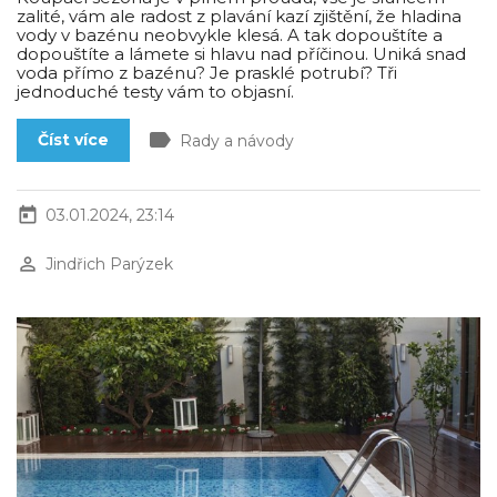
zalité, vám ale radost z plavání kazí zjištění, že hladina
vody v bazénu neobvykle klesá. A tak dopouštíte a
dopouštíte a lámete si hlavu nad příčinou. Uniká snad
voda přímo z bazénu? Je prasklé potrubí? Tři
jednoduché testy vám to objasní.
label
Číst více
Rady a návody
today
03.01.2024, 23:14
perm_identity
Jindřich Parýzek