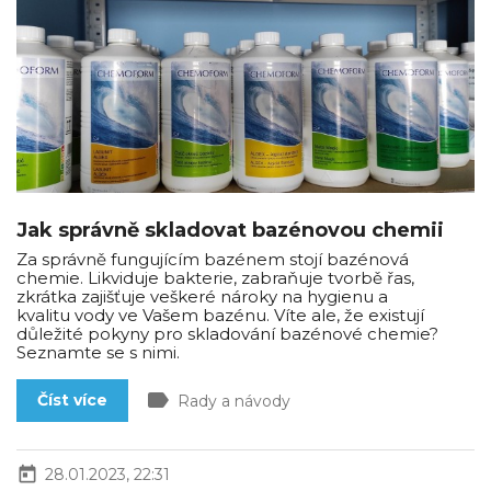
Jak správně skladovat bazénovou chemii
Za správně fungujícím bazénem stojí bazénová
chemie. Likviduje bakterie, zabraňuje tvorbě řas,
zkrátka zajišťuje veškeré nároky na hygienu a
kvalitu vody ve Vašem bazénu. Víte ale, že existují
důležité pokyny pro skladování bazénové chemie?
Seznamte se s nimi.
label
Číst více
Rady a návody
today
28.01.2023, 22:31