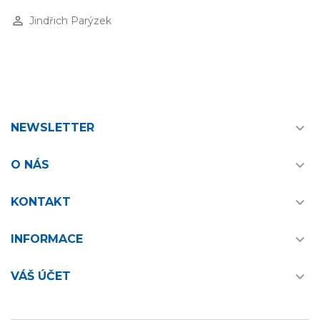
perm_identity
Jindřich Parýzek

NEWSLETTER

O NÁS

KONTAKT

INFORMACE

VÁŠ ÚČET