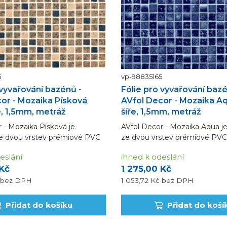
5
vp-98835165
 vyvařování bazénů -
Fólie pro vyvařování bazé
or - Mozaika Písková
AVfol Decor - Mozaika A
e, 1,5mm, metráž
šíře, 1,5mm, metráž
 - Mozaika Písková je
AVfol Decor - Mozaika Aqua j
e dvou vrstev prémiové PVC
ze dvou vrstev prémiové PVC f
užené tkanou polyesterovou
vyztužené tkanou polyestero
eslání
ihned k odeslání
 Dodáváno v běžných metrech
síťovinou. Dodáváno v běžný
 Kč
1 275,00 Kč
na je za 1 bm fólie šířky 1,65
(uvedená cena je za 1 bm fólie 
m). Návin na...
bez DPH
1 053,72 Kč
bez DPH
Přidat do košíku
Přidat do koší