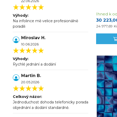
22.06.2026
Ihned k od
Výhody:
30 223,0
Na infolince mě velice profesionálně
24 977,69 
poradili
Miroslav H.
10.06.2026
Výhody:
Rychlé jednání a dodání
Martin B.
20.05.2026
Celkový názor:
Jednoduchost dohoda telefonicky porada
objednání a dodání standardně.