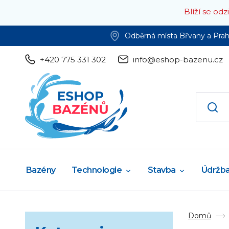
Blíží se od
Odběrná místa Břvany a Pra
+420 775 331 302
info@eshop-bazenu.cz
Bazény
Technologie
Stavba
Údržb
Domů