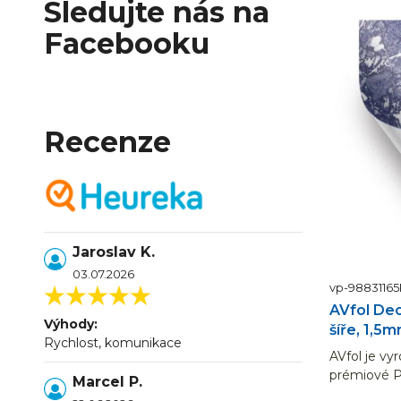
Sledujte nás na
Facebooku
Recenze
Jaroslav K.
03.07.2026
vp-98831165
AVfol Dec
Výhody:
šíře, 1,5
Rychlost, komunikace
AVfol je vy
prémiové P
Marcel P.
polyesterov