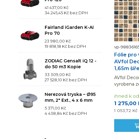
41 437,00 Kč
34 245,45 Kč
bez DPH
Fairland iGarden K-AI
Pro 70
23 980,00 Kč
19 818,18 Kč
bez DPH
vp-9883616
Fólie pro
ZODIAC Gensalt iQ 12 -
AVfol Dec
do 50 m3 Kopie
1,65m šíř
33 309,00 Kč
AVfol Decor
27 528,10 Kč
bez DPH
vyrobena z
fólie, vyzt
Nerezová tryska – Ø95
ihned k od
síťovinou.
mm, 2" Ext., 4 x 6 mm
1 275,00
(uvedená ce
5 371,00 Kč
m). Návin...
1 053,72 Kč
4 438,84 Kč
bez DPH