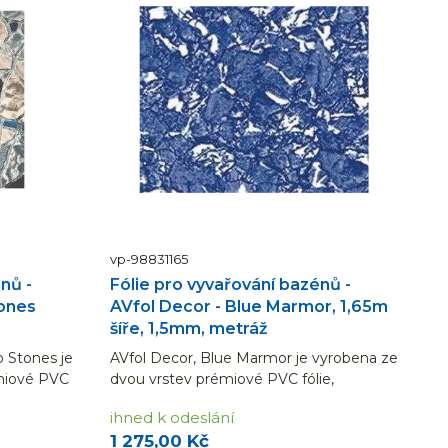
vp-98831165
nů -
Fólie pro vyvařování bazénů -
tones
AVfol Decor - Blue Marmor, 1,65m
ž
šíře, 1,5mm, metráž
o Stones je
AVfol Decor, Blue Marmor je vyrobena ze
miové PVC
dvou vrstev prémiové PVC fólie,
sterovou
vyztužené tkanou polyesterovou
ihned k odeslání
ch metrech
síťovinou. Dodáváno v běžných...
1 275,00 Kč
ířky 1,65...