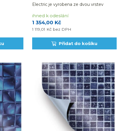
Electric je vyrobena ze dvou vrstev
prémiové PVC fólie, vyztužené tkanou
ihned k odeslání
polyesterovou síťovinou. Dodáváno v
1 354,00 Kč
běžných metrech (uvedená cena je za 1
bm fólie...
1 119,01 Kč
bez DPH
ku
Přidat do košíku