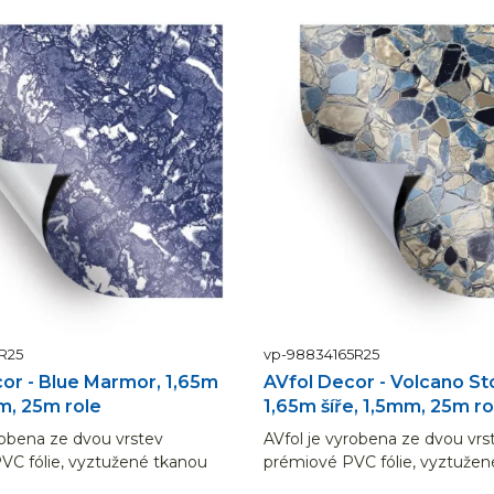
R25
vp-98834165R25
or - Blue Marmor, 1,65m
AVfol Decor - Volcano St
mm, 25m role
1,65m šíře, 1,5mm, 25m ro
robena ze dvou vrstev
AVfol je vyrobena ze dvou vrs
VC fólie, vyztužené tkanou
prémiové PVC fólie, vyztužen
ou síťovinou.
polyesterovou síťovinou.