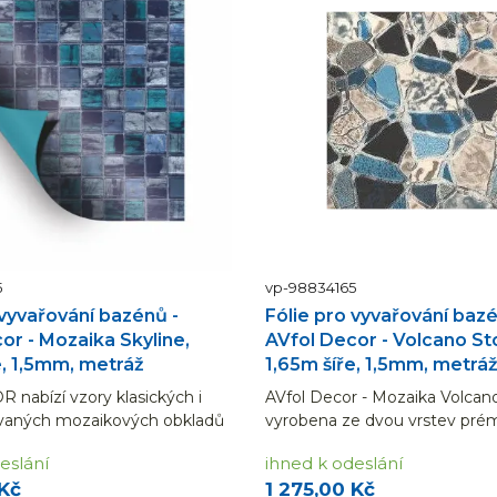
5
vp-98834165
 vyvařování bazénů -
Fólie pro vyvařování bazé
or - Mozaika Skyline,
AVfol Decor - Volcano S
e, 1,5mm, metráž
1,65m šíře, 1,5mm, metrá
 nabízí vzory klasických i
AVfol Decor - Mozaika Volcan
vaných mozaikových obkladů
vyrobena ze dvou vrstev pré
y inspirované přírodními jevy.
fólie, vyztužené tkanou polye
eslání
ihned k odeslání
 DECOR dodají bazénu
síťovinou. Dodáváno v běžný
 Kč
1 275,00 Kč
 moderní vzhled. Prodejní
(uvedená cena je za 1 bm fólie š