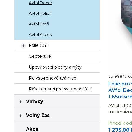
AVfol Decor
AVfol Relief
AVfol Profi
AVfol Acces
Fólie CGT

Geotextilie
Upevňovací plechy a nýty
vp-9884316
Polystyrenové tvárnice
Fólie pro
Příslušenství pro svařování fólií
AVfol Dec
1,65m šíř
Vířivky

AVfol DECOR
modernizo
Volný čas

a také vzor
ihned k od
Fólie řady
Akce
1 275,00
perfektní a