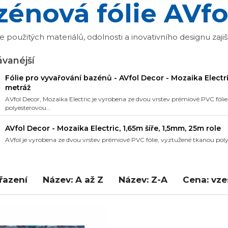
zénová fólie AVfo
použitých materiálů, odolnosti a inovativního designu zaji
vanéjší
Fólie pro vyvařování bazénů - AVfol Decor - Mozaika Electri
metráž
AVfol Decor, Mozaika Electric je vyrobena ze dvou vrstev prémiové PVC fóli
polyesterovou...
AVfol Decor - Mozaika Electric, 1,65m šíře, 1,5mm, 25m role
AVfol je vyrobena ze dvou vrstev prémiové PVC fólie, vyztužené tkanou pol
řazení
Název: A až Z
Název: Z-A
Cena: vz