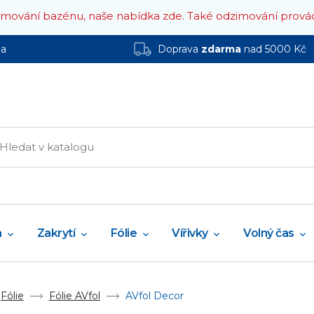
zimování bazénu, naše nabídka zde.
Také odzimování prová
ha
Doprava
zdarma
nad 5000 Kč
a
Zakrytí
Fólie
Vířivky
Volný čas
Fólie
Fólie AVfol
AVfol Decor