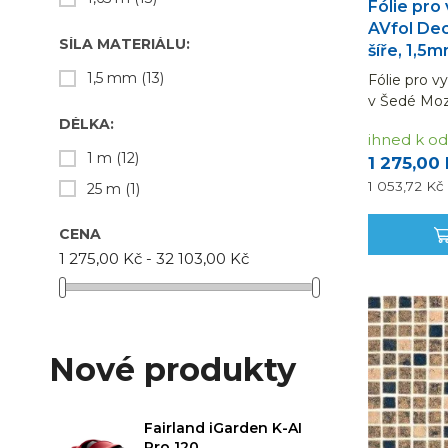
Fólie pro
AVfol Dec
SÍLA MATERIÁLU:
šíře, 1,5
1,5 mm
(13)
Fólie pro v
v Šedé Moza
Uvedená cen
DÉLKA:
ihned k od
m = 1,65 m2.
1 m
(12)
1 275,00
objednat l
1 053,72 Kč
25 m
(1)
CENA
1 275,00 Kč - 32 103,00 Kč
Nové produkty
Fairland iGarden K-AI
Pro 120