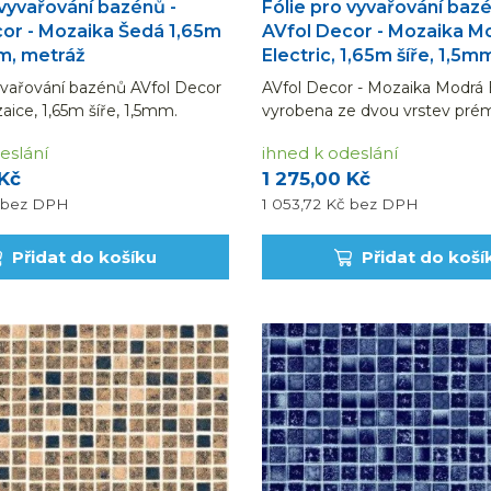
 vyvařování bazénů -
Fólie pro vyvařování bazé
or - Mozaika Šedá 1,65m
AVfol Decor - Mozaika M
mm, metráž
Electric, 1,65m šíře, 1,5m
yvařování bazénů AVfol Decor
AVfol Decor - Mozaika Modrá E
ice, 1,65m šíře, 1,5mm.
vyrobena ze dvou vrstev pré
a je za 1 bm fólie šířky 1,65
fólie, vyztužené tkanou polye
eslání
ihned k odeslání
 Návin na roli je 25 m, lze
síťovinou. Dodáváno v běžný
 Kč
1 275,00 Kč
ibovolný počet běžných metrů.
(uvedená cena je za 1 bm fólie š
bez DPH
1 053,72 Kč
bez DPH
Přidat do košíku
Přidat do koší