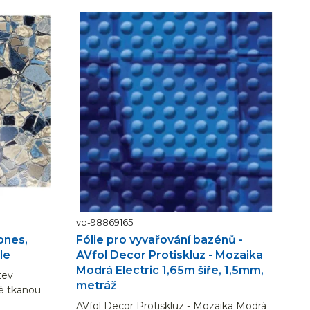
vp-98869165
ones,
Fólie pro vyvařování bazénů -
le
AVfol Decor Protiskluz - Mozaika
Modrá Electric 1,65m šíře, 1,5mm,
tev
metráž
é tkanou
AVfol Decor Protiskluz - Mozaika Modrá