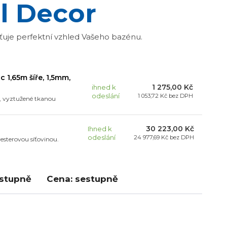
l Decor
šťuje perfektní vzhled Vašeho bazénu.
c 1,65m šíře, 1,5mm,
1 275,00 Kč
ihned k
odeslání
1 053,72 Kč
bez DPH
e, vyztužené tkanou
30 223,00 Kč
Ihned k
odeslání
24 977,69 Kč
bez DPH
yesterovou síťovinou.
estupně
Cena: sestupně