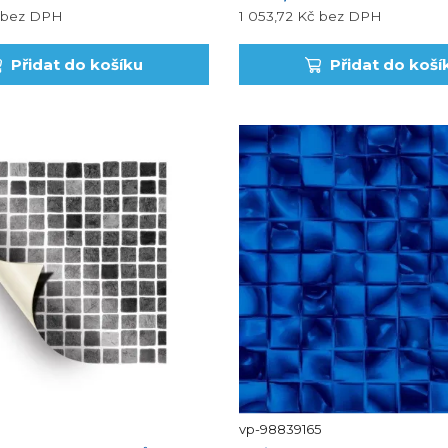
...
bez DPH
1 053,72 Kč
bez DPH
Přidat do košíku
Přidat do koší
vp-98839165