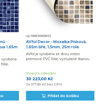
vp-98836165R25
nů -
AVfol Decor - Mozaika Písková,
qua 1,65m
1,65m šíře, 1,5mm, 25m role
AVfol je vyrobena ze dvou vrstev
prémiové PVC fólie, vyztužené tkanou
e vyrobena
polyesterovou síťovinou.
ólie,
vou
Ihned k odeslání
ch metrech
30 223,00 Kč
šířky 1,65
24 977,69 Kč
bez DPH
ku
Přidat do košíku