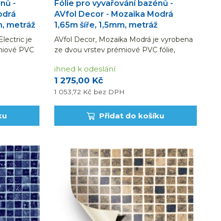
nů -
Fólie pro vyvařování bazénů -
odrá
AVfol Decor - Mozaika Modrá
m, metráž
1,65m šíře, 1,5mm, metráž
lectric je
AVfol Decor, Mozaika Modrá je vyrobena
miové PVC
ze dvou vrstev prémiové PVC fólie,
sterovou
vyztužené tkanou polyesterovou
ihned k odeslání
ch metrech
síťovinou. Dodáváno v běžných metrech
1 275,00 Kč
ířky 1,65...
(uvedená cena je za 1 bm fólie šířky 1,65
m). Návin na...
1 053,72 Kč
bez DPH
ku
Přidat do košíku