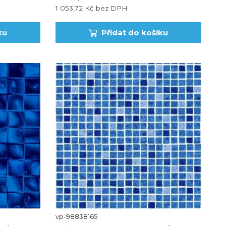
1 053,72 Kč
bez DPH
ku
Přidat do košíku
vp-98838165