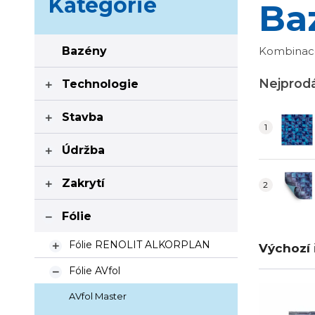
Kategorie
Ba
Bazény
Kombinace 
Nejprodá
Technologie

Stavba

Údržba

Zakrytí

Fólie

Fólie RENOLIT ALKORPLAN
Výchozí 

Fólie AVfol

AVfol Master