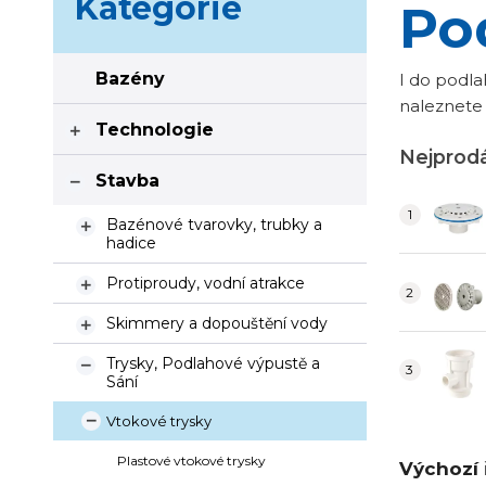
Kategorie
Po
Bazény
I do podla
naleznete 
Technologie

Nejprodá
Stavba

Bazénové tvarovky, trubky a

hadice
Protiproudy, vodní atrakce

Skimmery a dopouštění vody

Trysky, Podlahové výpustě a

Sání
Vtokové trysky

Plastové vtokové trysky
Výchozí 