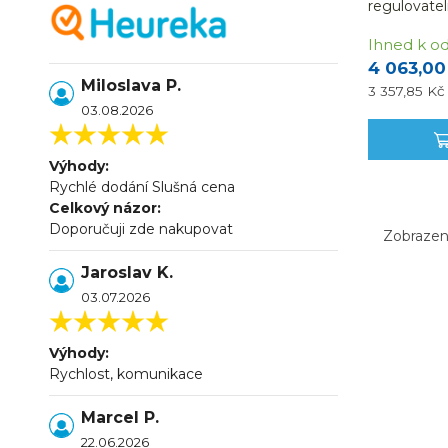
regulovatel
Ihned k od
4 063,00
Miloslava P.
3 357,85 K
03.08.2026
Výhody:
Rychlé dodání Slušná cena
Celkový názor:
Doporučuji zde nakupovat
Zobrazení
Jaroslav K.
03.07.2026
Výhody:
Rychlost, komunikace
Marcel P.
22.06.2026