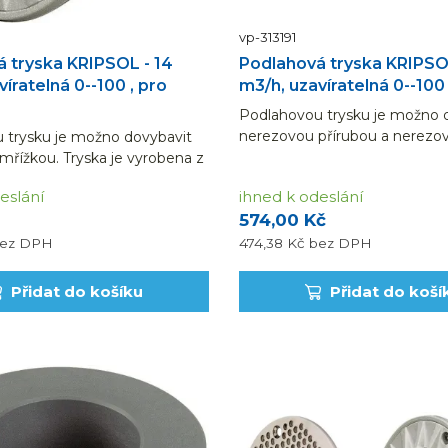
vp-313191
 tryska KRIPSOL - 14
Podlahová tryska KRIPSO
íratelná 0--100 , pro
m3/h, uzavíratelná 0--100 
Podlahovou trysku je možno 
nerezovou přírubou a nerezo
 trysku je možno dovybavit
mřížkou. Tryska je vyrobena z
řížkou. Tryska je vyrobena z
plastu ABS, má nastavitelný p
tu ABS, má nastavitelný
eslání
ihned k odeslání
100% a je určena pro instalaci
00% a je určena pro instalaci
574,00 Kč
bazénu. Jedná se...
énu. Jedná se o model do
ez DPH
474,38 Kč
bez DPH
Přidat do košíku
Přidat do koší