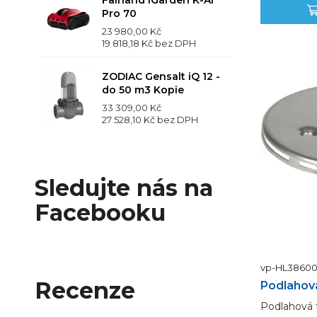
Pro 70
23 980,00 Kč
19 818,18 Kč
bez DPH
ZODIAC Gensalt iQ 12 -
do 50 m3 Kopie
33 309,00 Kč
27 528,10 Kč
bez DPH
Sledujte nás na
Facebooku
vp-HL3860
Recenze
Podlahová 
Podlahová tr