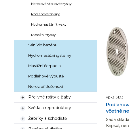
Nerezové vtokové trysky
Podlahové trysky
Hydromasážní trysky
Masážní trysky
Sání do bazénu
Hydromasážní systémy
Masážní čerpadla
Podlahové výpustě
Nerez příslušenství
Přelivné rošty a žlaby
vp-313193

Podlahová
Světla a reproduktory

včetně n
Žebříky a schodiště
Sada skláda

Kripsol, ne