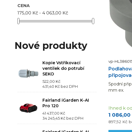
CENA
175,00 Kč - 4 063,00 Kč
Nové produkty
vp-HL38601
Kopie Vstřikovací
ventilek do potrubí
Podlahová
SEKO
připojovac
522,00 Kč
Spodní přip
431,40 Kč
bez DPH
mm ex.
Fairland iGarden K-AI
Pro 120
Ihned k od
41 437,00 Kč
1 086,00
34 245,45 Kč
bez DPH
897,52 Kč
b
Fairland iGarden K-AI