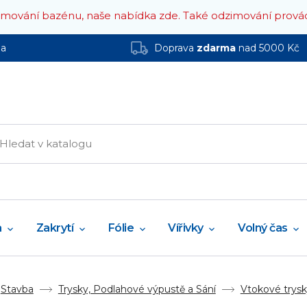
zimování bazénu, naše nabídka zde.
Také odzimování prová
ha
Doprava
zdarma
nad 5000 Kč
a
Zakrytí
Fólie
Vířivky
Volný čas
Stavba
Trysky, Podlahové výpustě a Sání
Vtokové trys