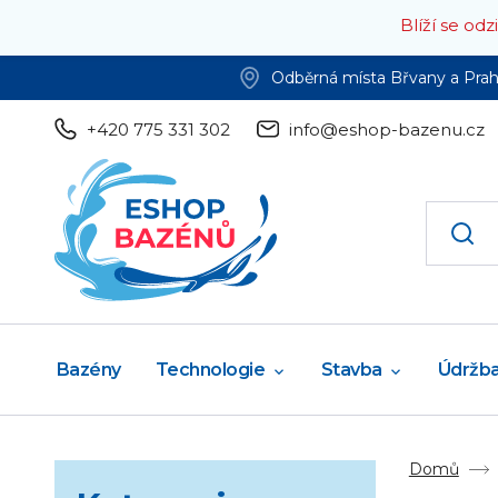
Blíží se od
Odběrná místa Břvany a Pra
+420 775 331 302
info@eshop-bazenu.cz
Bazény
Technologie
Stavba
Údržb
Domů