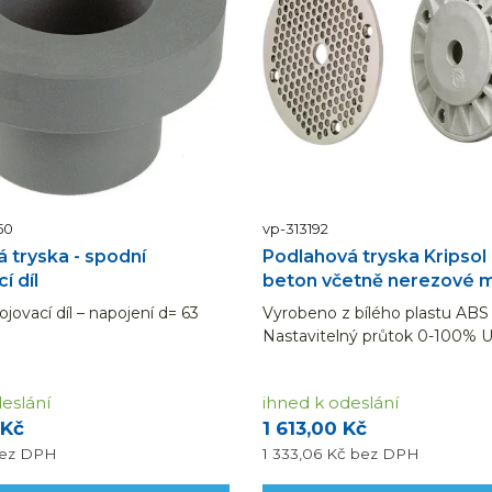
50
vp-313192
 tryska - spodní
Podlahová tryska Kripsol
í díl
beton včetně nerezové m
ojovací díl – napojení d= 63
Vyrobeno z bílého plastu ABS
Nastavitelný průtok 0-100% 
instalaci do dna bazénu Mode
Betonový základ Kapacita prů
eslání
ihned k odeslání
m3/h Možno dovybavit přírub
 Kč
1 613,00 Kč
mřížkou z nerezu
ez DPH
1 333,06 Kč
bez DPH