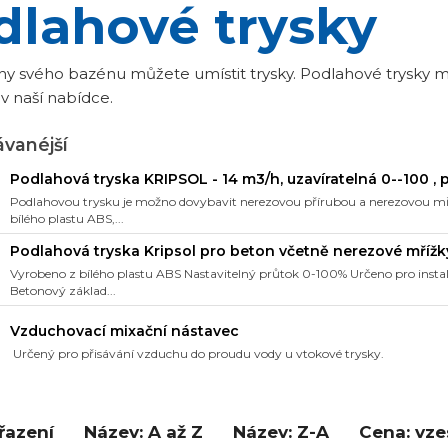
dlahové trysky
hy svého bazénu můžete umístit trysky. Podlahové trysky m
v naší nabídce.
vanéjší
Podlahová tryska KRIPSOL - 14 m3/h, uzavíratelná 0--100 , p
Podlahovou trysku je možno dovybavit nerezovou přírubou a nerezovou mří
bílého plastu ABS,...
Podlahová tryska Kripsol pro beton včetně nerezové mřížk
Vyrobeno z bílého plastu ABS Nastavitelný průtok 0-100% Určeno pro insta
Betonový základ...
Vzduchovací mixační nástavec
Určený pro přisávání vzduchu do proudu vody u vtokové trysky.
řazení
Název: A až Z
Název: Z-A
Cena: vz