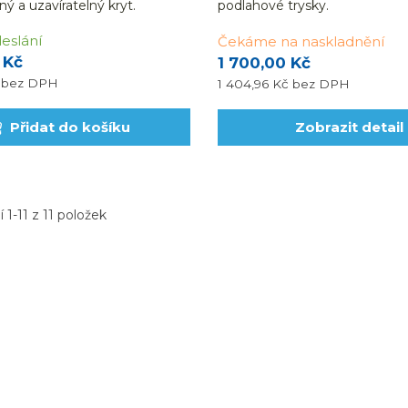
ný a uzavíratelný kryt.
podlahové trysky.
eslání
Čekáme na naskladnění
 Kč
1 700,00 Kč
č
bez DPH
1 404,96 Kč
bez DPH
Přidat do košíku
Zobrazit detail
 1-11 z 11 položek