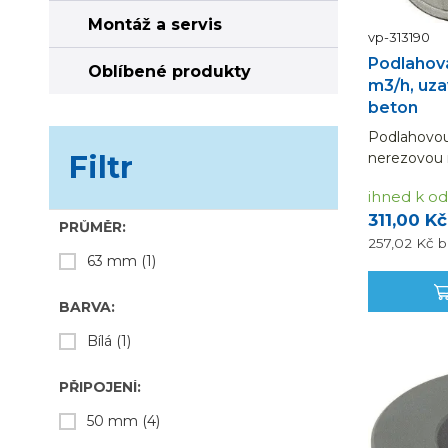
Montáž a servis
vp-313190
Podlahová
Oblíbené produkty
m3/h, uzav
beton
Podlahovou
nerezovou m
Filtr
bílého plas
ihned k od
průtok 0--1
311,00 Kč
do dna baz
PRŮMĚR:
betonu....
257,02 Kč
b
63 mm
(1)
BARVA:
Bílá
(1)
PŘIPOJENÍ:
50 mm
(4)