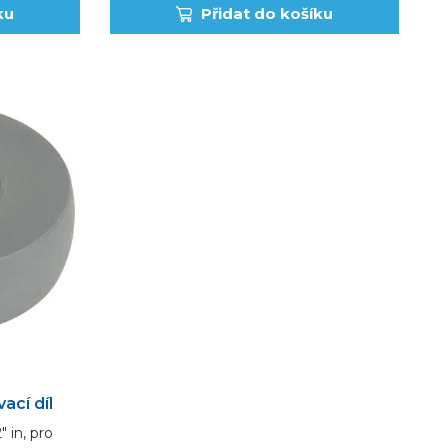
ku
Přidat do košíku
ací díl
" in, pro