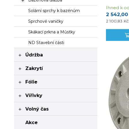
Bazénová dlažba

Ihned k od
Solární sprchy k bazénům
2 542,00
2 100,83 K
Sprchové vaničky
Skákací prkna a Můstky
ND Stavební části
Údržba

Zakrytí

Fólie

Vířivky

Volný čas

Akce