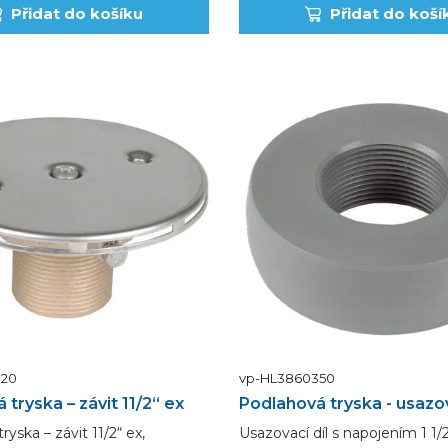
Přidat do košíku
Přidat do koší
020
vp-HL3860350
tryska – závit 11/2“ ex
Podlahová tryska - usazov
yska – závit 11/2“ ex,
Usazovací díl s napojením 1 1/2