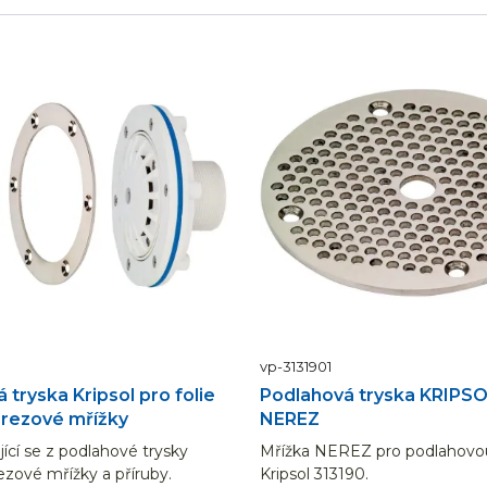
vp-3131901
 tryska Kripsol pro folie
Podlahová tryska KRIPSO
erezové mřížky
NEREZ
jící se z podlahové trysky
Mřížka NEREZ pro podlahovou
rezové mřížky a příruby.
Kripsol 313190.