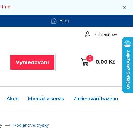
×
díme.
Blog
Přihlásit se
0
0,00 Kč
Vyhledávání
Akce
Montáž a servis
Zazimování bazénu
ky
Podlahové trysky