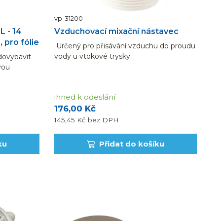
vp-31200
L - 14
Vzduchovací mixační nástavec
, pro fólie
Určený pro přisávání vzduchu do proudu
vody u vtokové trysky.
dovybavit
vou
 bílého
růtok 0–
ihned k odeslání
 do dna
176,00 Kč
145,45 Kč
bez DPH
ku
Přidat do košíku