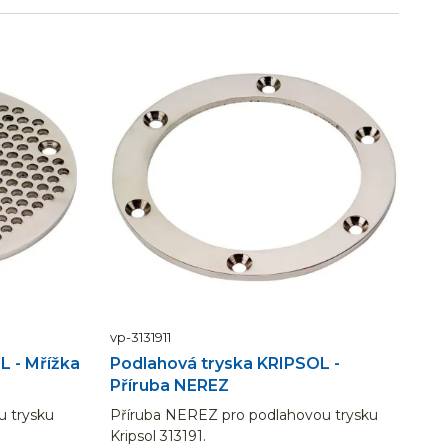
vp-3131911
L - Mřížka
Podlahová tryska KRIPSOL -
Příruba NEREZ
 trysku
Příruba NEREZ pro podlahovou trysku
Kripsol 313191.