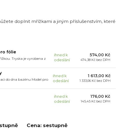
ůžete doplnit mřížkami a jiným příslušenstvím, které
ro fólie
574,00 Kč
ihned k
žkou. Tryska je vyrobena z
odeslání
474,38 Kč
bez DPH
y
1 613,00 Kč
ihned k
laci do dna bazénu Model pro
odeslání
1 333,06 Kč
bez DPH
176,00 Kč
ihned k
odeslání
145,45 Kč
bez DPH
estupně
Cena: sestupně