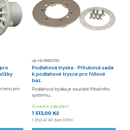
vp-HL3862050
 pro
Podlahová tryska - Přírubová sada
řížky
k podlahové trysce pro fóliové
baz.
Určeno pro
Podlahová tryska je součástí filtračního
l pro
systému...
toku 14
Ihned k odeslání
ou a
1 513,00 Kč
1 250,41 Kč
bez DPH