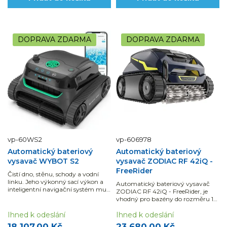
DOPRAVA ZDARMA
DOPRAVA ZDARMA
vp-60WS2
vp-606978
Automatický bateriový
Automatický bateriový
vysavač WYBOT S2
vysavač ZODIAC RF 42iQ -
FreeRider
Čistí dno, stěnu, schody a vodní
linku. Jeho výkonný sací výkon a
Automatický bateriový vysavač
inteligentní navigační systém mu
ZODIAC RF 42iQ - FreeRider, je
umožňují efektivně čistit stěny
vhodný pro bazény do rozměru 10
bazénu z různých materiálů.
x 5 m.
Ihned k odeslání
Ihned k odeslání
18 107,00 Kč
23 680,00 Kč