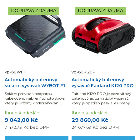
DOPRAVA ZDARMA
DOPRAVA ZDARMA
vp-60WF1
vp-60K120P
Automatický bateriový
Automatický bateriový
solární vysavač WYBOT F1
vysavač Fairland K120 PRO
Solární provoz s podporou
Fairland K120 PRO je bezdrátový
kabelového nabíjení tohoto stroje,
bateriový automatický vysavač,
který je určený k odstraňování
který je opatřen pásy a je určený
nečistot z hladiny bazénu.
pro bazény s maximálním
Ihned k odeslání
rozměrem 8 x 15 m.
Ihned k odeslání
9 042,00 Kč
29 860,00 Kč
7 472,73 Kč
bez DPH
24 677,69 Kč
bez DPH