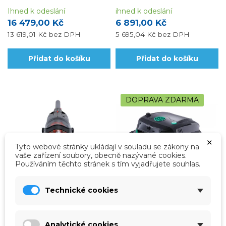
maximálním rozměrem 4 x 8 m.
Ihned k odeslání
ihned k odeslání
16 479,00 Kč
6 891,00 Kč
13 619,01 Kč
bez DPH
5 695,04 Kč
bez DPH
Přidat do košíku
Přidat do košíku
DOPRAVA ZDARMA
×
Tyto webové stránky ukládají v souladu se zákony na
vaše zařízení soubory, obecně nazývané cookies.
Používáním těchto stránek s tím vyjadřujete souhlas.
Technické cookies
vp-60544
vp-60WS2V
Bateriový vysavač
Automatický bateriový
VOLTERA 25
vysavač WYBOT S2 VISION
Analytické cookies