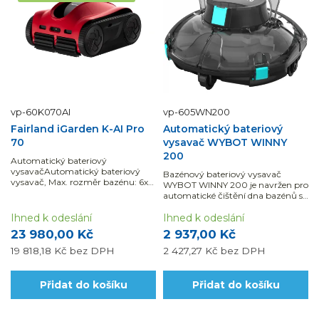
vp-60K070AI
vp-605WN200
Fairland iGarden K-AI Pro
Automatický bateriový
70
vysavač WYBOT WINNY
200
Automatický bateriový
vysavačAutomatický bateriový
Bazénový bateriový vysavač
vysavač, Max. rozměr bazénu: 6x12
WYBOT WINNY 200 je navržen pro
m
automatické čištění dna bazénů s
rovným profilem s filtrační
Ihned k odeslání
kapacitou 180µ a bavlněná síťka
Ihned k odeslání
mic.
23 980,00 Kč
2 937,00 Kč
19 818,18 Kč
bez DPH
2 427,27 Kč
bez DPH
Přidat do košíku
Přidat do košíku