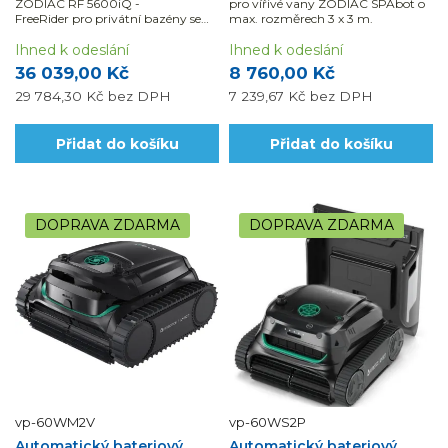
ZODIAC RF 5600iQ -
pro vířivé vany ZODIAC SPAbot o
FreeRider pro privátní bazény se
max. rozměrech 3 x 3 m.
díky absenci standardního kabelu
velmi snado používá na denní bázi
Ihned k odeslání
Ihned k odeslání
a nezabírá tolik místa jako
36 039,00 Kč
8 760,00 Kč
standardní...
29 784,30 Kč
bez DPH
7 239,67 Kč
bez DPH
Přidat do košíku
Přidat do košíku
DOPRAVA ZDARMA
DOPRAVA ZDARMA
vp-60WM2V
vp-60WS2P
Automatický bateriový
Automatický bateriový