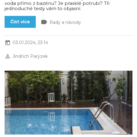
voda přímo z bazénu? Je prasklé potrubí? Tři
jednoduché testy vám to objasní.
label
Číst více
Rady a návody
today
03.01.2024, 23:14
perm_identity
Jindřich Parýzek