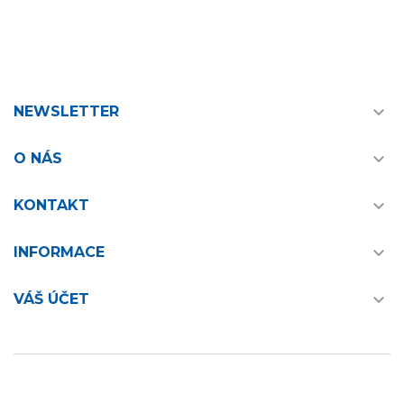

NEWSLETTER

O NÁS

KONTAKT

INFORMACE

VÁŠ ÚČET