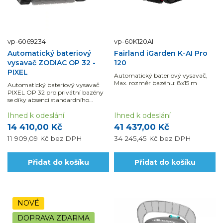
vp-6069234
vp-60K120AI
Automatický bateriový
Fairland iGarden K-AI Pro
vysavač ZODIAC OP 32 -
120
PIXEL
Automatický bateriový vysavač,
Max. rozměr bazénu: 8x15 m
Automatický bateriový vysavač
PIXEL OP 32 pro privátní bazény
se díky absenci standardního
kabelu velmi snado používá na
denní bázi a nezabírá tolik místa
Ihned k odeslání
Ihned k odeslání
jako standardní automatické
14 410,00 Kč
41 437,00 Kč
vysavače.
11 909,09 Kč
bez DPH
34 245,45 Kč
bez DPH
Přidat do košíku
Přidat do košíku
NOVÉ
DOPRAVA ZDARMA