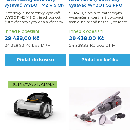
vysavač WYBOT M2 VISION
vysavač WYBOT S2 PRO
Bateriový automatický vysavač
S2 PRO je prvním bateriovým
WYBOT M2 VISION je schopnost
vysavačem, který má dokovací
čistit všechny typy dna a všechny
stanici na hraně bazénu, do které
tvary bazénu.
se automaticky vrátí při poklesu
Ihned k odeslání
baterie pod 20 %.
Ihned k odeslání
29 438,00 Kč
29 438,00 Kč
24 328,93 Kč
bez DPH
24 328,93 Kč
bez DPH
Přidat do košíku
Přidat do košíku
DOPRAVA ZDARMA