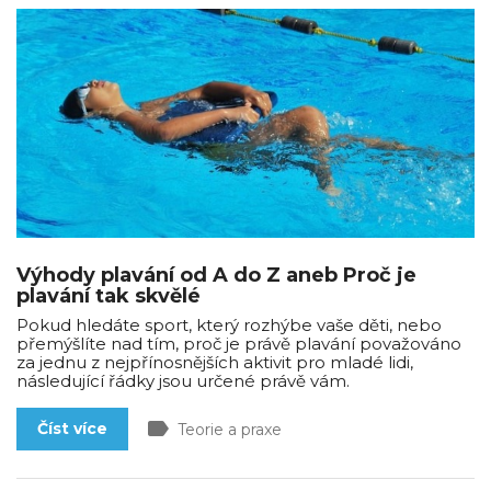
Výhody plavání od A do Z aneb Proč je
plavání tak skvělé
Pokud hledáte sport, který rozhýbe vaše děti, nebo
přemýšlíte nad tím, proč je právě plavání považováno
za jednu z nejpřínosnějších aktivit pro mladé lidi,
následující řádky jsou určené právě vám.
label
Číst více
Teorie a praxe