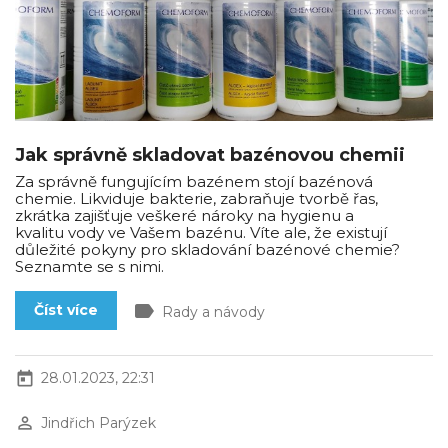
Jak správně skladovat bazénovou chemii
Za správně fungujícím bazénem stojí bazénová
chemie. Likviduje bakterie, zabraňuje tvorbě řas,
zkrátka zajišťuje veškeré nároky na hygienu a
kvalitu vody ve Vašem bazénu. Víte ale, že existují
důležité pokyny pro skladování bazénové chemie?
Seznamte se s nimi.
label
Číst více
Rady a návody
today
28.01.2023, 22:31
perm_identity
Jindřich Parýzek