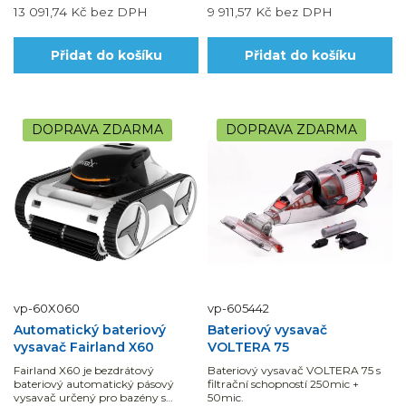
13 091,74 Kč
bez DPH
9 911,57 Kč
bez DPH
Přidat do košíku
Přidat do košíku
DOPRAVA ZDARMA
DOPRAVA ZDARMA
vp-60X060
vp-605442
Automatický bateriový
Bateriový vysavač
vysavač Fairland X60
VOLTERA 75
Fairland X60 je bezdrátový
Bateriový vysavač VOLTERA 75 s
bateriový automatický pásový
filtrační schopností 250mic +
vysavač určený pro bazény s
50mic.