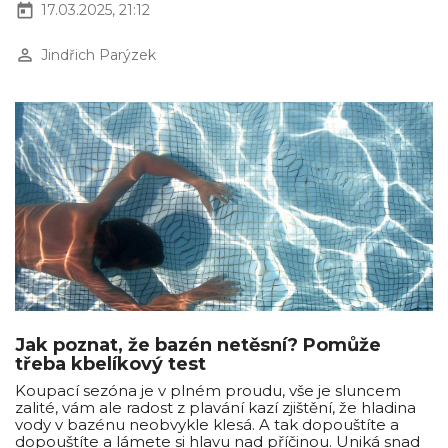
today
17.03.2025, 21:12
perm_identity
Jindřich Parýzek
Jak poznat, že bazén netěsní? Pomůže
třeba kbelíkový test
Koupací sezóna je v plném proudu, vše je sluncem
zalité, vám ale radost z plavání kazí zjištění, že hladina
vody v bazénu neobvykle klesá. A tak dopouštíte a
dopouštíte a lámete si hlavu nad příčinou. Uniká snad