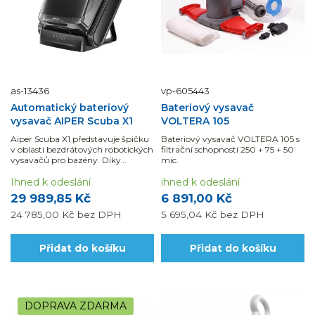
as-13436
vp-605443
Automatický bateriový
Bateriový vysavač
vysavač AIPER Scuba X1
VOLTERA 105
Aiper Scuba X1 představuje špičku
Bateriový vysavač VOLTERA 105 s
v oblasti bezdrátových robotických
filtrační schopností 250 + 75 + 50
vysavačů pro bazény. Díky
mic.
výkonnému sání 6600 GPH a
inteligentní navigaci WavePath 3.0
Ihned k odeslání
ihned k odeslání
zajišťuje důkladné čištění dna, stěn
29 989,85 Kč
6 891,00 Kč
i...
24 785,00 Kč
bez DPH
5 695,04 Kč
bez DPH
Přidat do košíku
Přidat do košíku
DOPRAVA ZDARMA