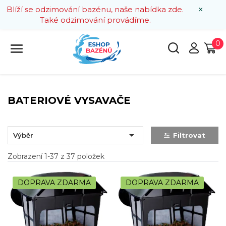
×
Blíží se odzimování bazénu, naše nabídka zde.
Také odzimování provádíme.
0
BATERIOVÉ VYSAVAČE

Výběr
Filtrovat
Zobrazení 1-37 z 37 položek
DOPRAVA ZDARMA
DOPRAVA ZDARMA