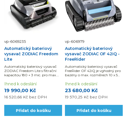
vp-6069235
vp-606979
Automatický bateriový
Automatický bateriový
vysavač ZODIAC Freedom
vysavač ZODIAC OF 42iQ -
Lite
FreeRider
Automatický bateriový vysavač
Automatický bateriový vysavač
ZODIAC Freedom Lite s filtrační
FreeRider OF 42iQ je vghodný pro
kapacitou 180 + 3 mic. pro max.
bazény o max. rozměrech 10 x 5
rozměr bazénu 15 x 5 m, pro
m.
čištění dna, stěn i hladinové linky.
Ihned k odeslání
Ihned k odeslání
19 990,00 Kč
23 680,00 Kč
16 520,66 Kč
bez DPH
19 570,25 Kč
bez DPH
Přidat do košíku
Přidat do košíku