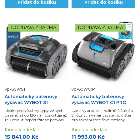
Přidat do košíku
Přidat do košíku
DOPRAVA ZDARMA
DOPRAVA ZDARMA
vp-60WS1
vp-60WC1P
Automatický bateriový
Automatický bateriový
vysavač WYBOT S1
vysavač WYBOT C1 PRO
Ideální pro všechny typy velkých
Lze si vybrat ze 4 režimů čištění a
bazénů až do 120 m², poskytuje až
2 různých variant systému čištění
180 minut nepřetržitého provozu.
pro splnění specifické potřeby
bazénu. Filtrační kapacita je 180
Ihned k odeslání
mic.
Ihned k odeslání
15 841,00 Kč
11 993,00 Kč