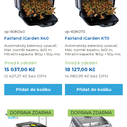
vp-60K040
vp-60K070
Fairland iGarden K40
Fairland iGarden K70
Automatický bateriový vysavač,
Automatický bateriový vysavač,
Max. rozměr bazénu: 6x12 m,
Max. rozměr bazénu: 6x12 m,
Filtrační kapacita: 180µ + 50µ mic.
Filtrační kapacita: 180µ + 50µ mic.
Ihned k odeslání
Ihned k odeslání
15 037,00 Kč
18 127,00 Kč
12 427,27 Kč
bez DPH
14 980,99 Kč
bez DPH
Přidat do košíku
Přidat do košíku
DOPRAVA ZDARMA
DOPRAVA ZDARMA