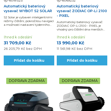
vp-60WS2S
vp-6069232
Automatický bateriový
Automatický bateriový
vysavač WYBOT S2 SOLAR
vysavač ZODIAC OP-Li 2100
- PIXEL
S2 Solar je vybaven inteligentními
režimy čištění, pokročilou navigací
Automatický bateriový vysavač
a možností nastavení týdenního
ZODIAC OP-Li 2100 - PIXEL je
časovače, což zajišťuje efektivní
vhodný pro čištění dna menších
údržbu bazénu bez každodenní
privátních bazénů s rozměrem
obsluhy.
Ihned k odeslání
max. 7 x 3 m.
Ihned k odeslání
31 709,00 Kč
13 990,00 Kč
26 205,79 Kč
bez DPH
11 561,98 Kč
bez DPH
Přidat do košíku
Přidat do košíku
DOPRAVA ZDARMA
DOPRAVA ZDARMA