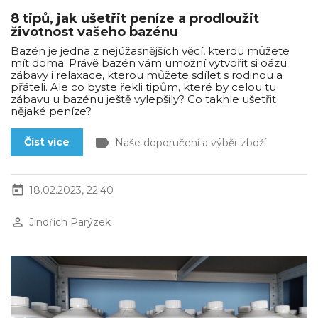
8 tipů, jak ušetřit peníze a prodloužit
životnost vašeho bazénu
Bazén je jedna z nejúžasnějších věcí, kterou můžete
mít doma. Právě bazén vám umožní vytvořit si oázu
zábavy i relaxace, kterou můžete sdílet s rodinou a
přáteli. Ale co byste řekli tipům, které by celou tu
zábavu u bazénu ještě vylepšily? Co takhle ušetřit
nějaké peníze?
label
Číst více
Naše doporučení a výběr zboží
today
18.02.2023, 22:40
perm_identity
Jindřich Parýzek