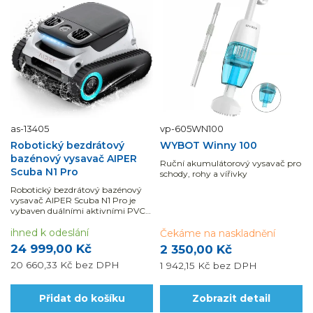
as-13405
vp-605WN100
Robotický bezdrátový
WYBOT Winny 100
bazénový vysavač AIPER
Ruční akumulátorový vysavač pro
Scuba N1 Pro
schody, rohy a vířivky
Robotický bezdrátový bazénový
vysavač AIPER Scuba N1 Pro je
vybaven duálními aktivními PVC
válci a čtyřmotorovým systémem,
což zajišťuje bezkonkurenční sílu
ihned k odeslání
Čekáme na naskladnění
při čištění a sání.
24 999,00 Kč
2 350,00 Kč
20 660,33 Kč
bez DPH
1 942,15 Kč
bez DPH
Přidat do košíku
Zobrazit detail