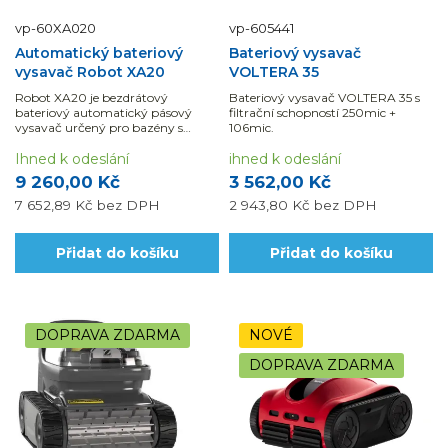
vp-60XA020
vp-605441
Automatický bateriový
Bateriový vysavač
vysavač Robot XA20
VOLTERA 35
Robot XA20 je bezdrátový
Bateriový vysavač VOLTERA 35 s
bateriový automatický pásový
filtrační schopností 250mic +
vysavač určený pro bazény s
106mic.
maximálním rozměrem 6 x 10 m.
Ihned k odeslání
ihned k odeslání
9 260,00 Kč
3 562,00 Kč
7 652,89 Kč
bez DPH
2 943,80 Kč
bez DPH
Přidat do košíku
Přidat do košíku
DOPRAVA ZDARMA
NOVÉ
DOPRAVA ZDARMA