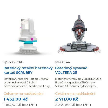
vp-605SCRB
vp-60544
Bateriový rotační bazénový
Bateriový vysavač
kartáč SCRUBBY
VOLTERA 25
Bateriový rotační kartáč určený
Bateriový vysavač VOLTERA 25 s
pro mechanické čištění
filtrační kapacitou 380mic +
bazénových stěn, hladinové linky a
50mic filtračním nylonovým
okolních ploch.
pytlem.
Čekáme na naskladnění
Čekáme na naskladnění
1 432,00 Kč
2 711,00 Kč
1 183,47 Kč
bez DPH
2 240,50 Kč
bez DPH