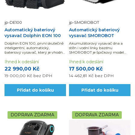
jp-DE100
jp-SMOROBOT
Automatický bateriový
Automatický bateriový
vysavač Dolphin EON 100
vysavač SMOROBOT
Dolphin EON 100, první skutečně
Akumulátorový vysavač dna a
inteligentní, automatický,
stěn i vodní linky bazénu
bateriový vysavač, který je vhodný
SMOROBOT je špičkový model
pro všechny typy bazénů do délky
určený pro bazény všech tvarů až
15 metrů.
Ihned k odeslání
o velikosti 40 m².
Ihned k odeslání
22 990,00 Kč
17 500,00 Kč
19 000,00 Kč
bez DPH
14 462,81 Kč
bez DPH
Přidat do košíku
Přidat do košíku
DOPRAVA ZDARMA
DOPRAVA ZDARMA