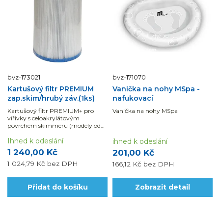
bvz-173021
bvz-171070
Kartušový filtr PREMIUM
Vanička na nohy MSpa -
zap.skim/hrubý záv.(1ks)
nafukovací
Kartušový filtr PREMIUM+ pro
Vanička na nohy MSpa
vířivky s celoakrylátovým
povrchem skimmeru (modely od
roku 2013).
Ihned k odeslání
ihned k odeslání
1 240,00 Kč
201,00 Kč
1 024,79 Kč
bez DPH
166,12 Kč
bez DPH
Přidat do košíku
Zobrazit detail