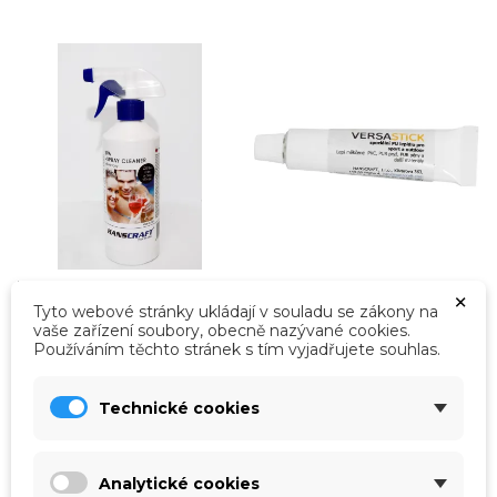
bvz-314208
bvz-181443
×
Tyto webové stránky ukládají v souladu se zákony na
HANSCRAFT SPA - SPRAY
Lepidlo Hanscraft
vaše zařízení soubory, obecně nazývané cookies.
CLEANER - 0,5 l
VERSASTICK 30ml/15g
Používáním těchto stránek s tím vyjadřujete souhlas.
Přípravek je určen pro vyčištění
vířivky před napuštěním vodou.
Technické cookies
ihned k odeslání
Ihned k odeslání
163,00 Kč
102,00 Kč
134,71 Kč
bez DPH
84,30 Kč
bez DPH
Analytické cookies