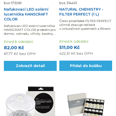
bvz-173061
bvz-314413
Nafukovací LED solární
NATURAL CHEMISTRY -
lucernička HANSCRAFT
FILTER PERFECT (1 L)
COLOR
Čisticí prostředek FILTER PERFECT
účinně zbavuje nečistot
Nafukovací LED solární lucernička
v cirkulačních systémech a filtrech.
HANSCRAFT COLOR je ideální pro
domov, zahradu, vířivky, bazény,
dekoraci, párty, bary a mnoho
ihned k odeslání
dalšího.
ihned k odeslání
511,00 Kč
82,00 Kč
422,31 Kč
bez DPH
67,77 Kč
bez DPH
Zobrazit detail
Přidat do košíku