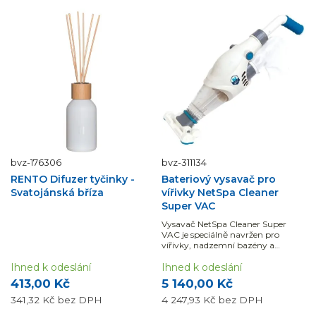
bvz-176306
bvz-311134
RENTO Difuzer tyčinky -
Bateriový vysavač pro
Svatojánská bříza
vířivky NetSpa Cleaner
Super VAC
Vysavač NetSpa Cleaner Super
VAC je speciálně navržen pro
vířivky, nadzemní bazény a
swimspa vířivé bazény.
Ihned k odeslání
Ihned k odeslání
413,00 Kč
5 140,00 Kč
341,32 Kč
bez DPH
4 247,93 Kč
bez DPH