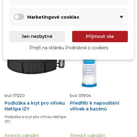
Přidat do košíku
Přidat do košíku
Marketingové cookies
Jen nezbytné
Přijmout vše
Přejít na stránku Podrobně o cookies
bvz-171220
bvz-311904
Podložka a kryt pro vířivku
Předfiltr k napouštění
NetSpa IZY
vířivek a bazénů
Podložka a kryt pro vířivku NetSpa
IZY.
ihned k odeslání
Ihned k odeslání