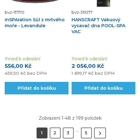
bvz-117170
bvz-311077
inSPAration Sůl z mrtvého
HANSCRAFT Vakuový
moře - Levandule
vysavač dna POOL-SPA
VAC
Ihned k odeslání
Ihned k odeslání
556,00 Kč
2 056,00 Kč
459,50 Kč
bez DPH
1 699,17 Kč
bez DPH
Přidat do košíku
Přidat do košíku
Zobrazení 1-48 z 199 položek
…

1
2
3
5