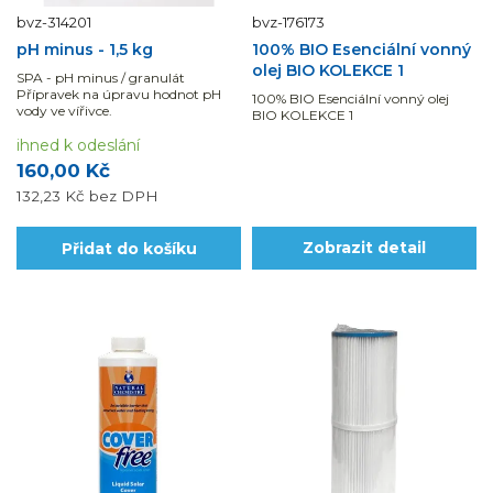
bvz-314201
bvz-176173
pH minus - 1,5 kg
100% BIO Esenciální vonný
olej BIO KOLEKCE 1
SPA - pH minus / granulát
Přípravek na úpravu hodnot pH
100% BIO Esenciální vonný olej
vody ve vířivce.
BIO KOLEKCE 1
ihned k odeslání
160,00 Kč
132,23 Kč
bez DPH
Přidat do košíku
Zobrazit detail