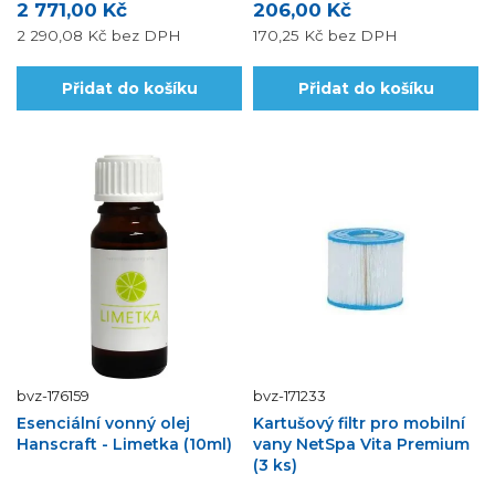
2 771,00 Kč
206,00 Kč
2 290,08 Kč
bez DPH
170,25 Kč
bez DPH
Přidat do košíku
Přidat do košíku
bvz-176159
bvz-171233
Esenciální vonný olej
Kartušový filtr pro mobilní
Hanscraft - Limetka (10ml)
vany NetSpa Vita Premium
(3 ks)