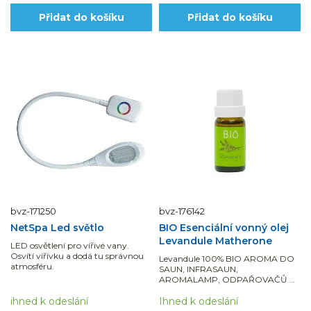
Přidat do košíku
Přidat do košíku
bvz-171250
bvz-176142
NetSpa Led světlo
BIO Esenciální vonný olej
Levandule Matherone
LED osvětlení pro vířivé vany.
Osvítí vířivku a dodá tu správnou
Levandule 100% BIO AROMA DO
atmosféru.
SAUN, INFRASAUN,
AROMALAMP, ODPAŘOVAČŮ A
DIFUZÉRŮ.
ihned k odeslání
Ihned k odeslání