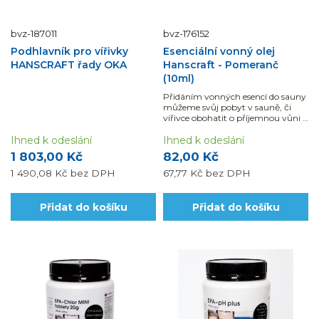
bvz-187011
bvz-176152
Podhlavník pro vířivky
Esenciální vonný olej
HANSCRAFT řady OKA
Hanscraft - Pomeranč
(10ml)
Přidáním vonných esencí do sauny
můžeme svůj pobyt v sauně, či
vířivce obohatit o příjemnou vůni a
blahodárné účinky.
Ihned k odeslání
Ihned k odeslání
1 803,00 Kč
82,00 Kč
1 490,08 Kč
bez DPH
67,77 Kč
bez DPH
Přidat do košíku
Přidat do košíku