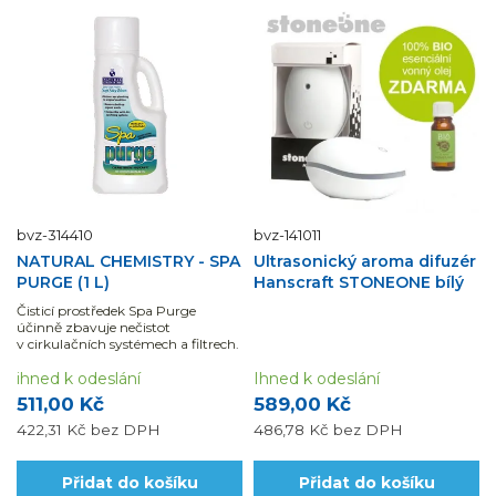
bvz-314410
bvz-141011
NATURAL CHEMISTRY - SPA
Ultrasonický aroma difuzér
PURGE (1 L)
Hanscraft STONEONE bílý
Čisticí prostředek Spa Purge
účinně zbavuje nečistot
v cirkulačních systémech a filtrech.
ihned k odeslání
Ihned k odeslání
511,00 Kč
589,00 Kč
422,31 Kč
bez DPH
486,78 Kč
bez DPH
Přidat do košíku
Přidat do košíku