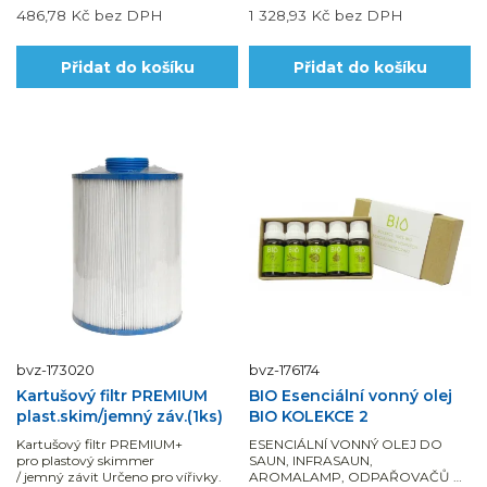
486,78 Kč
bez DPH
1 328,93 Kč
bez DPH
Přidat do košíku
Přidat do košíku
bvz-173020
bvz-176174
Kartušový filtr PREMIUM
BIO Esenciální vonný olej
plast.skim/jemný záv.(1ks)
BIO KOLEKCE 2
Kartušový filtr PREMIUM+
ESENCIÁLNÍ VONNÝ OLEJ DO
pro plastový skimmer
SAUN, INFRASAUN,
/ jemný závit Určeno pro vířivky.
AROMALAMP, ODPAŘOVAČŮ A