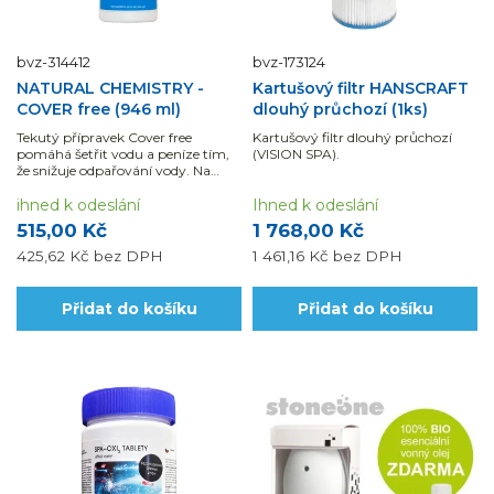
bvz-314412
bvz-173124
NATURAL CHEMISTRY -
Kartušový filtr HANSCRAFT
COVER free (946 ml)
dlouhý průchozí (1ks)
Tekutý přípravek Cover free
Kartušový filtr dlouhý průchozí
pomáhá šetřit vodu a peníze tím,
(VISION SPA).
že snižuje odpařování vody. Na
hladině vytvoří ochranný...
ihned k odeslání
Ihned k odeslání
515,00 Kč
1 768,00 Kč
425,62 Kč
bez DPH
1 461,16 Kč
bez DPH
Přidat do košíku
Přidat do košíku