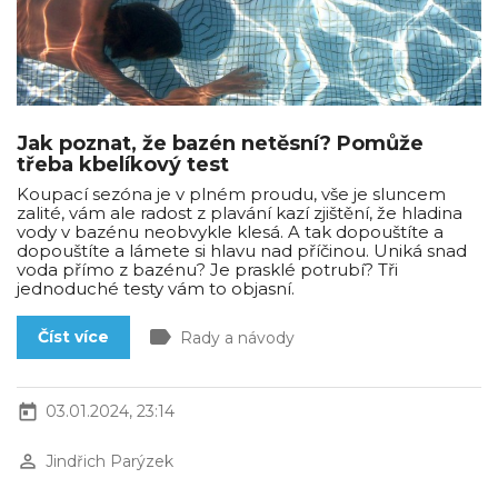
Jak poznat, že bazén netěsní? Pomůže
třeba kbelíkový test
Koupací sezóna je v plném proudu, vše je sluncem
zalité, vám ale radost z plavání kazí zjištění, že hladina
vody v bazénu neobvykle klesá. A tak dopouštíte a
dopouštíte a lámete si hlavu nad příčinou. Uniká snad
voda přímo z bazénu? Je prasklé potrubí? Tři
jednoduché testy vám to objasní.
label
Číst více
Rady a návody
today
03.01.2024, 23:14
perm_identity
Jindřich Parýzek