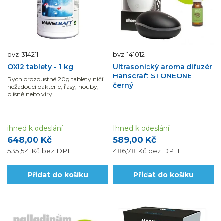
bvz-314211
bvz-141012
OXI2 tablety - 1 kg
Ultrasonický aroma difuzér
Hanscraft STONEONE
Rychlorozpustné 20g tablety ničí
černý
nežádoucí bakterie, řasy, houby,
plísně nebo viry.
ihned k odeslání
Ihned k odeslání
648,00 Kč
589,00 Kč
535,54 Kč
bez DPH
486,78 Kč
bez DPH
Přidat do košíku
Přidat do košíku