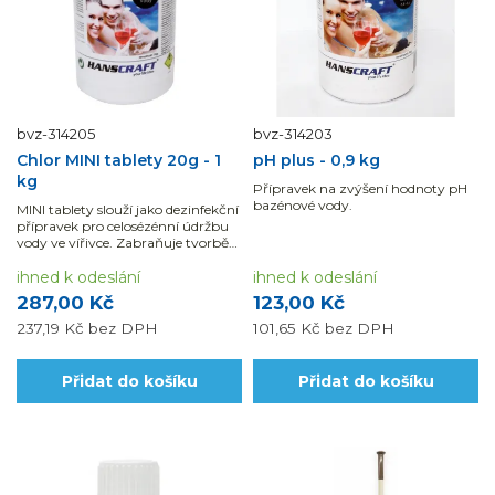
bvz-314205
bvz-314203
Chlor MINI tablety 20g - 1
pH plus - 0,9 kg
kg
Přípravek na zvýšení hodnoty pH
bazénové vody.
MINI tablety slouží jako dezinfekční
přípravek pro celosézénní údržbu
vody ve vířivce. Zabraňuje tvorbě
řas a bakterií.
ihned k odeslání
ihned k odeslání
287,00 Kč
123,00 Kč
237,19 Kč
bez DPH
101,65 Kč
bez DPH
Přidat do košíku
Přidat do košíku