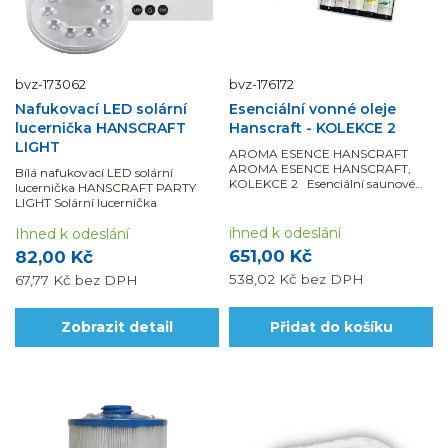
bvz-173062
bvz-176172
Nafukovací LED solární
Esenciální vonné oleje
lucernička HANSCRAFT
Hanscraft - KOLEKCE 2
LIGHT
AROMA ESENCE HANSCRAFT
AROMA ESENCE HANSCRAFT,
Bílá nafukovací LED solární
KOLEKCE 2 Esenciální saunové
lucernička HANSCRAFT PARTY
vonné...
LIGHT Solární lucernička
ihned k odeslání
Ihned k odeslání
651,00 Kč
82,00 Kč
538,02 Kč
bez DPH
67,77 Kč
bez DPH
Zobrazit detail
Přidat do košíku