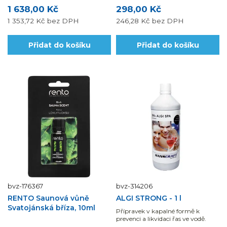
1 638,00 Kč
298,00 Kč
1 353,72 Kč
bez DPH
246,28 Kč
bez DPH
Přidat do košíku
Přidat do košíku
bvz-176367
bvz-314206
RENTO Saunová vůně
ALGI STRONG - 1 l
Svatojánská bříza, 10ml
Přípravek v kapalné formě k
prevenci a likvidaci řas ve vodě.