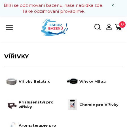
×
Blíží se odzimování bazénu, naše nabídka zde.
Také odzimování provádíme.
0
VÍŘIVKY
Vířivky Belatrix
Vířivky MSpa
Příslušenství pro
Chemie pro Vířivky
vířivky
Aromaterapie pro