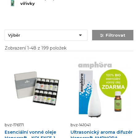
vířivky

Výběr
Filtrovat
Zobrazení 1-48 z 199 položek
bvz-176171
bvz-141041
Esenciální vonné oleje
Ultrasonický aroma difuzér