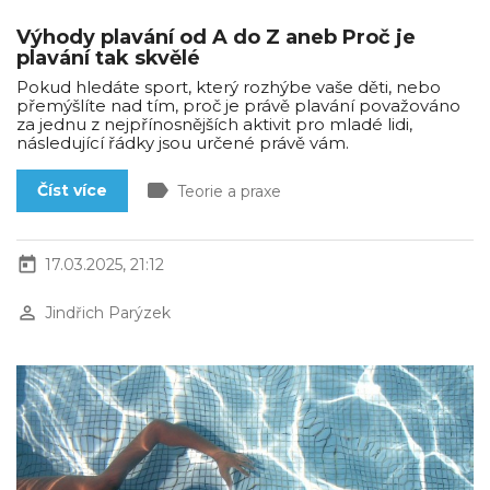
Výhody plavání od A do Z aneb Proč je
plavání tak skvělé
Pokud hledáte sport, který rozhýbe vaše děti, nebo
přemýšlíte nad tím, proč je právě plavání považováno
za jednu z nejpřínosnějších aktivit pro mladé lidi,
následující řádky jsou určené právě vám.
label
Číst více
Teorie a praxe
today
17.03.2025, 21:12
perm_identity
Jindřich Parýzek