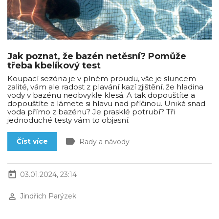
Jak poznat, že bazén netěsní? Pomůže
třeba kbelíkový test
Koupací sezóna je v plném proudu, vše je sluncem
zalité, vám ale radost z plavání kazí zjištění, že hladina
vody v bazénu neobvykle klesá. A tak dopouštíte a
dopouštíte a lámete si hlavu nad příčinou. Uniká snad
voda přímo z bazénu? Je prasklé potrubí? Tři
jednoduché testy vám to objasní.
label
Číst více
Rady a návody
today
03.01.2024, 23:14
perm_identity
Jindřich Parýzek