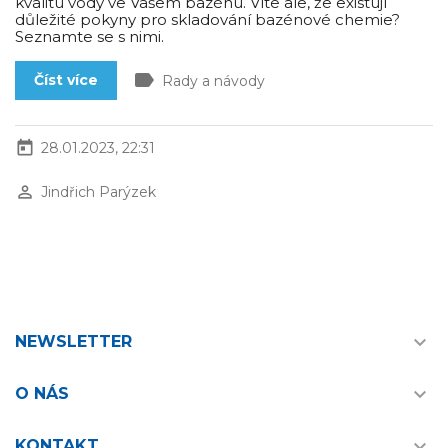
kvalitu vody ve Vašem bazénu. Víte ale, že existují
důležité pokyny pro skladování bazénové chemie?
Seznamte se s nimi.
label
Číst více
Rady a návody
today
28.01.2023, 22:31
perm_identity
Jindřich Parýzek

NEWSLETTER

O NÁS

KONTAKT