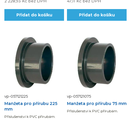
2 228,93 Kč
bez DPH
47,11 Kč
bez DPH
Přidat do košíku
Přidat do košíku
vp-057121225
vp-057121075
Manžeta pro přírubu 225
Manžeta pro přírubu 75 mm
mm
Příslušenství k PVC přírubám.
Příslušenství k PVC přírubám.