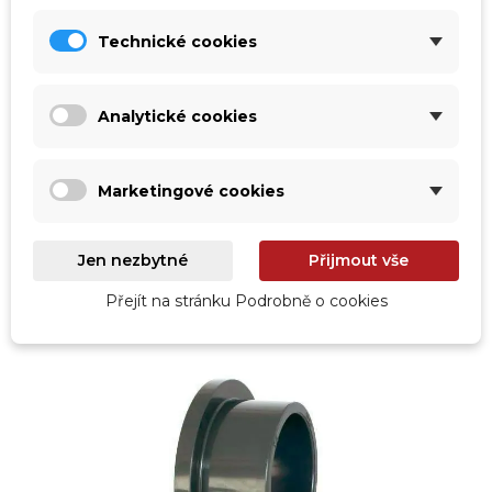
Technické cookies
vp-057121050
vp-57121040
Kopie Manžeta pro přírubu
Manžeta pro přírubu 40
50 mm
mm
Analytické cookies
Příslušenství k PVC přírubám.
Příslušenství k PVC přírubám
Marketingové cookies
ihned k odeslání
Čekáme na naskladnění
43,00 Kč
39,00 Kč
35,54 Kč
bez DPH
32,23 Kč
bez DPH
Jen nezbytné
Přijmout vše
Přidat do košíku
Zobrazit detail
Přejít na stránku Podrobně o cookies