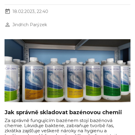
today
18.02.2023, 22:40
perm_identity
Jindřich Parýzek
Jak správně skladovat bazénovou chemii
Za správně fungujícím bazénem stojí bazénová
chemie. Likviduje bakterie, zabraňuje tvorbě řas,
zkrátka zajišťuje veškeré nároky na hygienu a