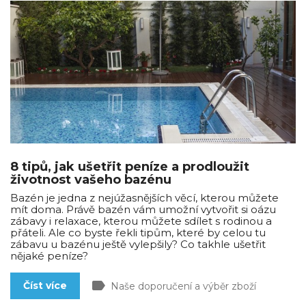
8 tipů, jak ušetřit peníze a prodloužit
životnost vašeho bazénu
Bazén je jedna z nejúžasnějších věcí, kterou můžete
mít doma. Právě bazén vám umožní vytvořit si oázu
zábavy i relaxace, kterou můžete sdílet s rodinou a
přáteli. Ale co byste řekli tipům, které by celou tu
zábavu u bazénu ještě vylepšily? Co takhle ušetřit
nějaké peníze?
label
Číst více
Naše doporučení a výběr zboží