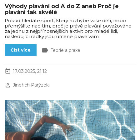
Výhody plavání od A do Z aneb Proč je
plavání tak skvělé
Pokud hledáte sport, který rozhýbe vaše děti, nebo
přemýšlíte nad tím, proč je právě plavání považováno
za jednu z nejpřínosnějších aktivit pro mladé lidi,
následující řádky jsou určené právě vám.
label
Číst více
Teorie a praxe
today
17.03.2025, 21:12
perm_identity
Jindřich Parýzek