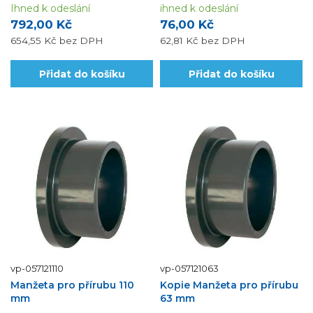
Ihned k odeslání
ihned k odeslání
792,00 Kč
76,00 Kč
654,55 Kč
bez DPH
62,81 Kč
bez DPH
Přidat do košíku
Přidat do košíku
vp-057121110
vp-057121063
Manžeta pro přírubu 110
Kopie Manžeta pro přírubu
mm
63 mm