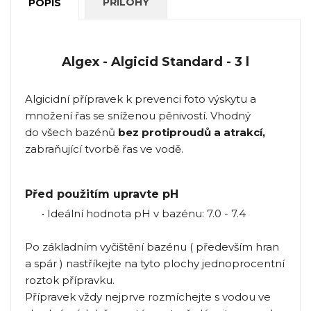
PŘÍLOHY
POPIS
Algex - Algicid Standard - 3 l
Algicidní přípravek k prevenci foto výskytu a
množení řas se sníženou pěnivostí. Vhodný
do všech bazénů
bez protiproudů a atrakcí,
zabraňující tvorbě řas ve vodě.
Před použitím upravte pH
• Ideální hodnota pH v bazénu: 7.0 - 7.4
Po základním vyčištění bazénu ( především hran
a spár ) nastříkejte na tyto plochy jednoprocentní
roztok přípravku.
Přípravek vždy nejprve rozmíchejte s vodou ve