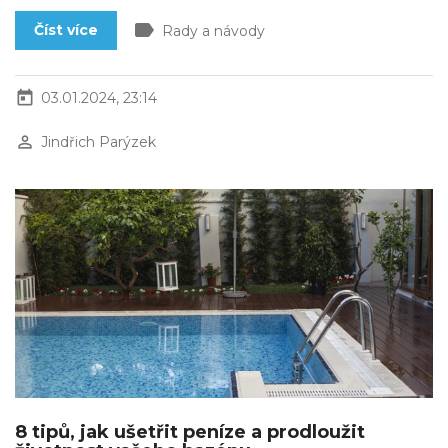
label
Číst více
Rady a návody
today
03.01.2024, 23:14
perm_identity
Jindřich Parýzek
8 tipů, jak ušetřit peníze a prodloužit