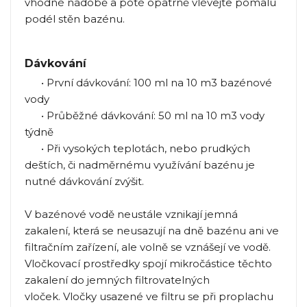
vhodné nádobě a poté opatrně vlévejte pomalu
podél stěn bazénu.
Dávkování
• První dávkování: 100 ml na 10 m3 bazénové
vody
• Průběžné dávkování: 50 ml na 10 m3 vody
týdně
• Při vysokých teplotách, nebo prudkých
deštích, či nadměrnému využívání bazénu je
nutné dávkování zvýšit.
V bazénové vodě neustále vznikají jemná
zakalení, která se neusazují na dně bazénu ani ve
filtračním zařízení, ale volně se vznášejí ve vodě.
Vločkovací prostředky spojí mikročástice těchto
zakalení do jemných filtrovatelných
vloček. Vločky usazené ve filtru se při proplachu