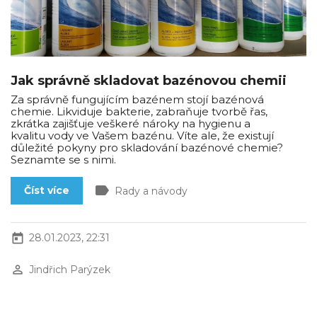
Jak správně skladovat bazénovou chemii
Za správně fungujícím bazénem stojí bazénová
chemie. Likviduje bakterie, zabraňuje tvorbě řas,
zkrátka zajišťuje veškeré nároky na hygienu a
kvalitu vody ve Vašem bazénu. Víte ale, že existují
důležité pokyny pro skladování bazénové chemie?
Seznamte se s nimi.
label
Číst více
Rady a návody
today
28.01.2023, 22:31
perm_identity
Jindřich Parýzek