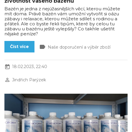
životnost vašeho bazénu
Bazén je jedna z nejúžasnějších věcí, kterou můžete
mít doma. Právě bazén vám umožní vytvořit si oázu
zábavy i relaxace, kterou můžete sdílet s rodinou a
přáteli. Ale co byste řekli tipům, které by celou tu
zábavu u bazénu ještě vylepšily? Co takhle ušetřit
nějaké peníze?
label
Číst více
Naše doporučení a výběr zboží
today
18.02.2023, 22:40
perm_identity
Jindřich Parýzek