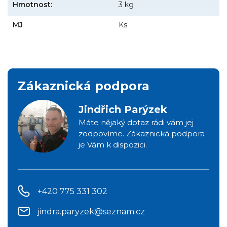
Hmotnost:
3 kg
MJ
Ks
Zákaznická podpora
Jindřich Parýzek
Máte nějaký dotaz rádi vám jej
zodpovíme. Zákaznická podpora
je Vám k dispozici.
+420 775 331 302
jindra.paryzek@seznam.cz