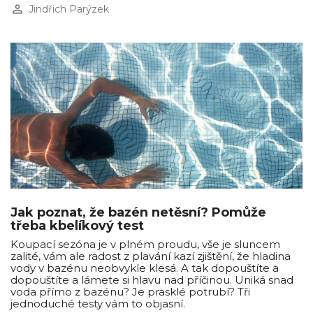
perm_identity
Jindřich Parýzek
Jak poznat, že bazén netěsní? Pomůže
třeba kbelíkový test
Koupací sezóna je v plném proudu, vše je sluncem
zalité, vám ale radost z plavání kazí zjištění, že hladina
vody v bazénu neobvykle klesá. A tak dopouštíte a
dopouštíte a lámete si hlavu nad příčinou. Uniká snad
voda přímo z bazénu? Je prasklé potrubí? Tři
jednoduché testy vám to objasní.