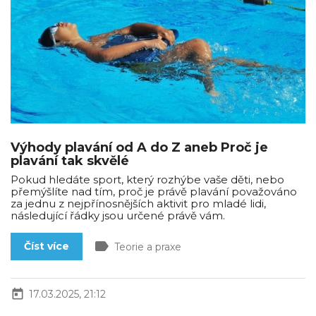
Výhody plavání od A do Z aneb Proč je
plavání tak skvělé
Pokud hledáte sport, který rozhýbe vaše děti, nebo
přemýšlíte nad tím, proč je právě plavání považováno
za jednu z nejpřínosnějších aktivit pro mladé lidi,
následující řádky jsou určené právě vám.
label
Číst více
Teorie a praxe
today
17.03.2025, 21:12