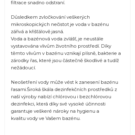
filtrace snadno odstraní.
Důsledkem zvločkování veškerých
mikroskopických nečistot je voda v bazénu
zářivá a křišťálově jasná.
Voda a bazénová voda zvlášť, je neustále
vystavována vlivům životního prostředí. Díky
těmto vlivům v bazénu vznikají plísně, bakterie a
zárodky řas, které jsou částečně škodlivé a tudíž
nežádoucí.
Neošetření vody může vést k zanesení bazénu
řasami.Široká škála dezinfekčních prostředků z
naší výroby nabízí chlórovou i bezchlórovou
dezinfekci, která díky své vysoké účinnosti
garantuje veškeré nároky na hygienu a
kvalitu vody ve Vašem bazénu.